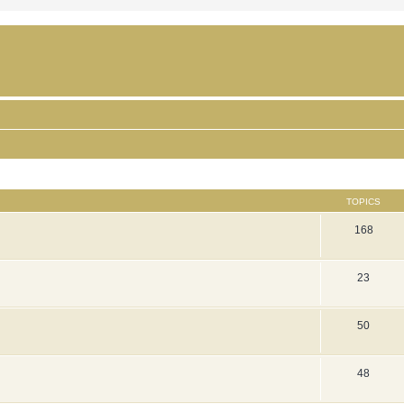
TOPICS
168
23
50
48