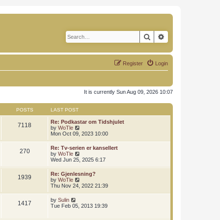
Search
Advanced search
Register
Login
It is currently Sun Aug 09, 2026 10:07
POSTS
LAST POST
Re: Podkastar om Tidshjulet
7118
V
by
WoTle
i
Mon Oct 09, 2023 10:00
e
w
Re: Tv-serien er kansellert
270
t
V
by
WoTle
h
i
Wed Jun 25, 2025 6:17
e
e
l
w
Re: Gjenlesning?
a
1939
t
V
by
WoTle
t
h
i
Thu Nov 24, 2022 21:39
e
e
e
s
l
w
t
V
by
Sulin
a
1417
t
p
i
Tue Feb 05, 2013 19:39
t
h
o
e
e
e
s
w
s