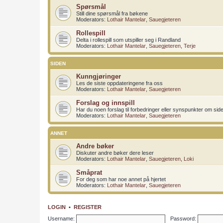
Spørsmål
Still dine spørsmål fra bøkene
Moderators:
Lothair Mantelar
,
Sauegjeteren
Rollespill
Delta i rollespill som utspiller seg i Randland
Moderators:
Lothair Mantelar
,
Sauegjeteren
,
Terje
SIDEN
Kunngjøringer
Les de siste oppdateringene fra oss
Moderators:
Lothair Mantelar
,
Sauegjeteren
Forslag og innspill
Har du noen forslag til forbedringer eller synspunkter om sid
Moderators:
Lothair Mantelar
,
Sauegjeteren
ANNET
Andre bøker
Diskuter andre bøker dere leser
Moderators:
Lothair Mantelar
,
Sauegjeteren
,
Loki
Småprat
For deg som har noe annet på hjertet
Moderators:
Lothair Mantelar
,
Sauegjeteren
LOGIN
•
REGISTER
Username:
Password: