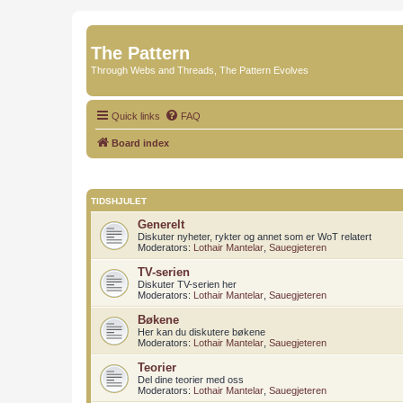
The Pattern
Through Webs and Threads, The Pattern Evolves
Quick links
FAQ
Board index
TIDSHJULET
Generelt
Diskuter nyheter, rykter og annet som er WoT relatert
Moderators:
Lothair Mantelar
,
Sauegjeteren
TV-serien
Diskuter TV-serien her
Moderators:
Lothair Mantelar
,
Sauegjeteren
Bøkene
Her kan du diskutere bøkene
Moderators:
Lothair Mantelar
,
Sauegjeteren
Teorier
Del dine teorier med oss
Moderators:
Lothair Mantelar
,
Sauegjeteren