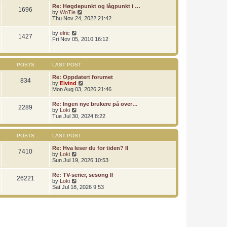
l
t
t
t
Re: Høgdepunkt og lågpunkt i …
a
1696
h
p
V
by
WoTle
t
e
o
i
Thu Nov 24, 2022 21:42
e
l
s
e
s
a
t
w
t
V
by
elric
t
1427
t
p
i
Fri Nov 05, 2010 16:12
e
h
o
e
s
e
s
w
t
l
t
t
p
a
h
o
POSTS
LAST POST
t
e
s
e
l
t
Re: Oppdatert forumet
s
834
a
V
by
Eivind
t
t
i
Mon Aug 03, 2026 21:46
p
e
e
o
s
w
s
Re: Ingen nye brukere på over…
t
2289
t
t
V
by
Loki
p
h
i
Tue Jul 30, 2024 8:22
o
e
e
s
l
w
t
a
t
POSTS
LAST POST
t
h
e
e
Re: Hva leser du for tiden? II
s
7410
l
V
by
Loki
t
a
i
Sun Jul 19, 2026 10:53
p
t
e
o
e
w
s
Re: TV-serier, sesong II
s
26221
t
t
V
by
Loki
t
h
i
Sat Jul 18, 2026 9:53
p
e
e
o
l
w
s
a
t
t
t
h
e
e
s
l
t