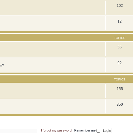
102
12
TOPICS
55
92
en?
TOPICS
155
350
I forgot my password
|
Remember me