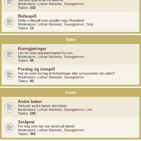
Still dine spørsmål fra bøkene
Moderators:
Lothair Mantelar
,
Sauegjeteren
Topics:
102
Rollespill
Delta i rollespill som utspiller seg i Randland
Moderators:
Lothair Mantelar
,
Sauegjeteren
,
Terje
Topics:
12
Siden
Kunngjøringer
Les de siste oppdateringene fra oss
Moderators:
Lothair Mantelar
,
Sauegjeteren
Topics:
55
Forslag og innspill
Har du noen forslag til forbedringer eller synspunkter om siden?
Moderators:
Lothair Mantelar
,
Sauegjeteren
Topics:
92
Annet
Andre bøker
Diskuter andre bøker dere leser
Moderators:
Lothair Mantelar
,
Sauegjeteren
,
Loki
Topics:
155
Småprat
For deg som har noe annet på hjertet
Moderators:
Lothair Mantelar
,
Sauegjeteren
Topics:
350