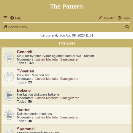
The Pattern
FAQ
Register
Login
S
Board index
e
It is currently Sun Aug 09, 2026 11:01
a
Tidshjulet
r
Generelt
c
Diskuter nyheter, rykter og annet som er WoT relatert
Moderators:
Lothair Mantelar
,
Sauegjeteren
h
Topics:
168
TV-serien
Diskuter TV-serien her
Moderators:
Lothair Mantelar
,
Sauegjeteren
Topics:
23
Bøkene
Her kan du diskutere bøkene
Moderators:
Lothair Mantelar
,
Sauegjeteren
Topics:
50
Teorier
Del dine teorier med oss
Moderators:
Lothair Mantelar
,
Sauegjeteren
Topics:
48
Spørsmål