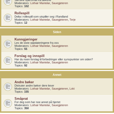
Still dine spørsmål fra bøkene
Moderators:
Lothair Mantelar
,
Sauegjeteren
Topics:
102
Rollespill
Delta i rollespill som utspiller seg i Randland
Moderators:
Lothair Mantelar
,
Sauegjeteren
,
Terje
Topics:
12
Siden
Kunngjøringer
Les de siste oppdateringene fra oss
Moderators:
Lothair Mantelar
,
Sauegjeteren
Topics:
55
Forslag og innspill
Har du noen forslag til forbedringer eller synspunkter om siden?
Moderators:
Lothair Mantelar
,
Sauegjeteren
Topics:
92
Annet
Andre bøker
Diskuter andre bøker dere leser
Moderators:
Lothair Mantelar
,
Sauegjeteren
,
Loki
Topics:
155
Småprat
For deg som har noe annet på hjertet
Moderators:
Lothair Mantelar
,
Sauegjeteren
Topics:
350