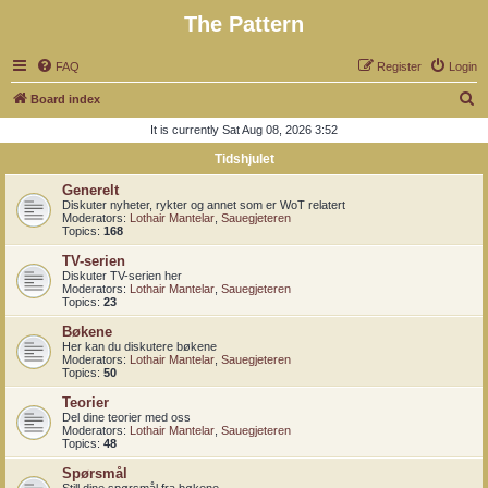
The Pattern
FAQ
Register
Login
S
Board index
e
It is currently Sat Aug 08, 2026 3:52
a
Tidshjulet
r
Generelt
c
Diskuter nyheter, rykter og annet som er WoT relatert
Moderators:
Lothair Mantelar
,
Sauegjeteren
h
Topics:
168
TV-serien
Diskuter TV-serien her
Moderators:
Lothair Mantelar
,
Sauegjeteren
Topics:
23
Bøkene
Her kan du diskutere bøkene
Moderators:
Lothair Mantelar
,
Sauegjeteren
Topics:
50
Teorier
Del dine teorier med oss
Moderators:
Lothair Mantelar
,
Sauegjeteren
Topics:
48
Spørsmål