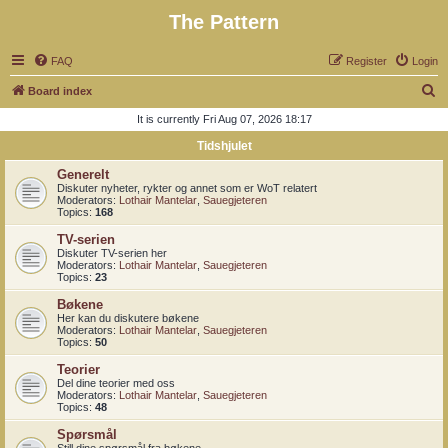
The Pattern
FAQ
Register
Login
S
Board index
e
It is currently Fri Aug 07, 2026 18:17
a
Tidshjulet
r
Generelt
c
Diskuter nyheter, rykter og annet som er WoT relatert
Moderators:
Lothair Mantelar
,
Sauegjeteren
h
Topics:
168
TV-serien
Diskuter TV-serien her
Moderators:
Lothair Mantelar
,
Sauegjeteren
Topics:
23
Bøkene
Her kan du diskutere bøkene
Moderators:
Lothair Mantelar
,
Sauegjeteren
Topics:
50
Teorier
Del dine teorier med oss
Moderators:
Lothair Mantelar
,
Sauegjeteren
Topics:
48
Spørsmål