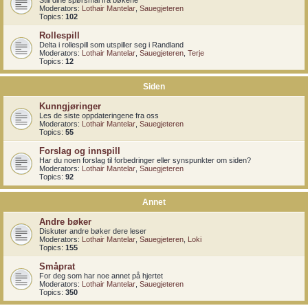
Still dine spørsmål fra bøkene
Moderators:
Lothair Mantelar
,
Sauegjeteren
Topics:
102
Rollespill
Delta i rollespill som utspiller seg i Randland
Moderators:
Lothair Mantelar
,
Sauegjeteren
,
Terje
Topics:
12
Siden
Kunngjøringer
Les de siste oppdateringene fra oss
Moderators:
Lothair Mantelar
,
Sauegjeteren
Topics:
55
Forslag og innspill
Har du noen forslag til forbedringer eller synspunkter om siden?
Moderators:
Lothair Mantelar
,
Sauegjeteren
Topics:
92
Annet
Andre bøker
Diskuter andre bøker dere leser
Moderators:
Lothair Mantelar
,
Sauegjeteren
,
Loki
Topics:
155
Småprat
For deg som har noe annet på hjertet
Moderators:
Lothair Mantelar
,
Sauegjeteren
Topics:
350