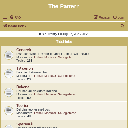
The Pattern
FAQ
Register
Login
S
Board index
e
It is currently Fri Aug 07, 2026 20:25
a
Tidshjulet
r
Generelt
c
Diskuter nyheter, rykter og annet som er WoT relatert
Moderators:
Lothair Mantelar
,
Sauegjeteren
h
Topics:
168
TV-serien
Diskuter TV-serien her
Moderators:
Lothair Mantelar
,
Sauegjeteren
Topics:
23
Bøkene
Her kan du diskutere bøkene
Moderators:
Lothair Mantelar
,
Sauegjeteren
Topics:
50
Teorier
Del dine teorier med oss
Moderators:
Lothair Mantelar
,
Sauegjeteren
Topics:
48
Spørsmål