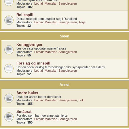
Still dine spørsmål fra bøkene
Moderators:
Lothair Mantelar
,
Sauegjeteren
Topics:
102
Rollespill
Delta i rollespill som utspiller seg i Randland
Moderators:
Lothair Mantelar
,
Sauegjeteren
,
Terje
Topics:
12
Siden
Kunngjøringer
Les de siste oppdateringene fra oss
Moderators:
Lothair Mantelar
,
Sauegjeteren
Topics:
55
Forslag og innspill
Har du noen forslag til forbedringer eller synspunkter om siden?
Moderators:
Lothair Mantelar
,
Sauegjeteren
Topics:
92
Annet
Andre bøker
Diskuter andre bøker dere leser
Moderators:
Lothair Mantelar
,
Sauegjeteren
,
Loki
Topics:
155
Småprat
For deg som har noe annet på hjertet
Moderators:
Lothair Mantelar
,
Sauegjeteren
Topics:
350