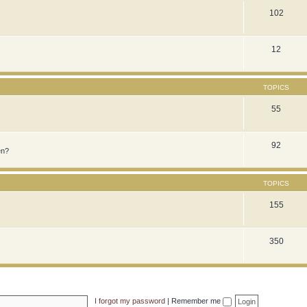
102
12
TOPICS
55
92
en?
TOPICS
155
350
I forgot my password
|
Remember me