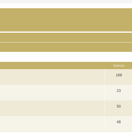
TOPICS
168
23
50
48