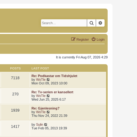
Search
Advanced search
Register
Login
It is currently Fri Aug 07, 2026 4:29
POSTS
LAST POST
Re: Podkastar om Tidshjulet
7118
V
by
WoTle
i
Mon Oct 09, 2023 10:00
e
w
Re: Tv-serien er kansellert
270
t
V
by
WoTle
h
i
Wed Jun 25, 2025 6:17
e
e
l
w
Re: Gjenlesning?
a
1939
t
V
by
WoTle
t
h
i
Thu Nov 24, 2022 21:39
e
e
e
s
l
w
t
V
by
Sulin
a
1417
t
p
i
Tue Feb 05, 2013 19:39
t
h
o
e
e
e
s
w
s