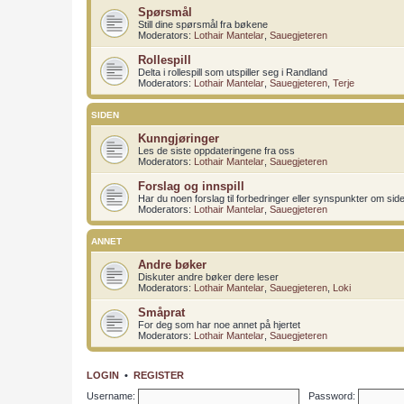
Spørsmål
Still dine spørsmål fra bøkene
Moderators:
Lothair Mantelar
,
Sauegjeteren
Rollespill
Delta i rollespill som utspiller seg i Randland
Moderators:
Lothair Mantelar
,
Sauegjeteren
,
Terje
SIDEN
Kunngjøringer
Les de siste oppdateringene fra oss
Moderators:
Lothair Mantelar
,
Sauegjeteren
Forslag og innspill
Har du noen forslag til forbedringer eller synspunkter om sid
Moderators:
Lothair Mantelar
,
Sauegjeteren
ANNET
Andre bøker
Diskuter andre bøker dere leser
Moderators:
Lothair Mantelar
,
Sauegjeteren
,
Loki
Småprat
For deg som har noe annet på hjertet
Moderators:
Lothair Mantelar
,
Sauegjeteren
LOGIN
•
REGISTER
Username:
Password: