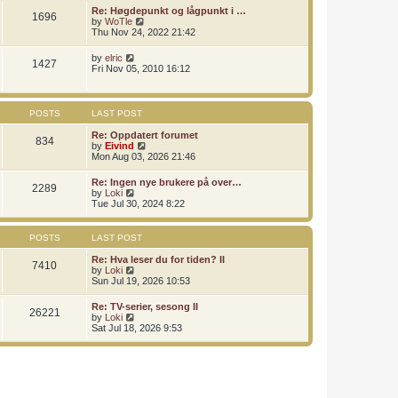
l
t
t
t
Re: Høgdepunkt og lågpunkt i …
a
1696
h
p
V
by
WoTle
t
e
o
i
Thu Nov 24, 2022 21:42
e
l
s
e
s
a
t
w
t
V
by
elric
t
1427
t
p
i
Fri Nov 05, 2010 16:12
e
h
o
e
s
e
s
w
t
l
t
t
p
a
h
o
POSTS
LAST POST
t
e
s
e
l
t
Re: Oppdatert forumet
s
834
a
V
by
Eivind
t
t
i
Mon Aug 03, 2026 21:46
p
e
e
o
s
w
s
Re: Ingen nye brukere på over…
t
2289
t
t
V
by
Loki
p
h
i
Tue Jul 30, 2024 8:22
o
e
e
s
l
w
t
a
t
POSTS
LAST POST
t
h
e
e
Re: Hva leser du for tiden? II
s
7410
l
V
by
Loki
t
a
i
Sun Jul 19, 2026 10:53
p
t
e
o
e
w
s
Re: TV-serier, sesong II
s
26221
t
t
V
by
Loki
t
h
i
Sat Jul 18, 2026 9:53
p
e
e
o
l
w
s
a
t
t
t
h
e
e
s
l
t