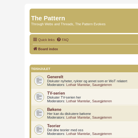
The Pattern
Through Webs and Threads, The Pattern Evolves
Quick links
FAQ
Board index
TIDSHJULET
Generelt
Diskuter nyheter, rykter og annet som er WoT relatert
Moderators:
Lothair Mantelar
,
Sauegjeteren
TV-serien
Diskuter TV-serien her
Moderators:
Lothair Mantelar
,
Sauegjeteren
Bøkene
Her kan du diskutere bøkene
Moderators:
Lothair Mantelar
,
Sauegjeteren
Teorier
Del dine teorier med oss
Moderators:
Lothair Mantelar
,
Sauegjeteren