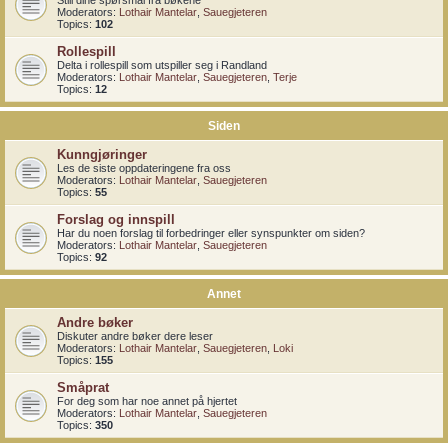
Still dine spørsmål fra bøkene
Moderators:
Lothair Mantelar
,
Sauegjeteren
Topics:
102
Rollespill
Delta i rollespill som utspiller seg i Randland
Moderators:
Lothair Mantelar
,
Sauegjeteren
,
Terje
Topics:
12
Siden
Kunngjøringer
Les de siste oppdateringene fra oss
Moderators:
Lothair Mantelar
,
Sauegjeteren
Topics:
55
Forslag og innspill
Har du noen forslag til forbedringer eller synspunkter om siden?
Moderators:
Lothair Mantelar
,
Sauegjeteren
Topics:
92
Annet
Andre bøker
Diskuter andre bøker dere leser
Moderators:
Lothair Mantelar
,
Sauegjeteren
,
Loki
Topics:
155
Småprat
For deg som har noe annet på hjertet
Moderators:
Lothair Mantelar
,
Sauegjeteren
Topics:
350