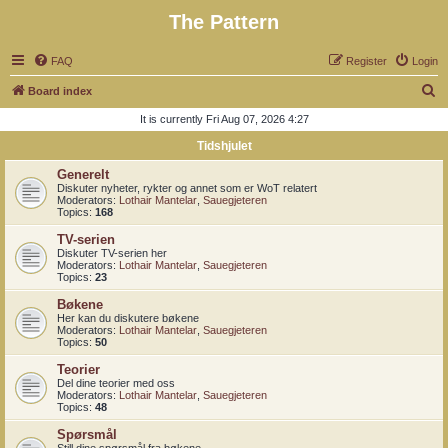
The Pattern
FAQ
Register
Login
S
Board index
e
It is currently Fri Aug 07, 2026 4:27
a
Tidshjulet
r
Generelt
c
Diskuter nyheter, rykter og annet som er WoT relatert
Moderators:
Lothair Mantelar
,
Sauegjeteren
h
Topics:
168
TV-serien
Diskuter TV-serien her
Moderators:
Lothair Mantelar
,
Sauegjeteren
Topics:
23
Bøkene
Her kan du diskutere bøkene
Moderators:
Lothair Mantelar
,
Sauegjeteren
Topics:
50
Teorier
Del dine teorier med oss
Moderators:
Lothair Mantelar
,
Sauegjeteren
Topics:
48
Spørsmål