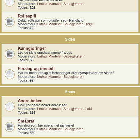
Still dine spørsmål fra bøkene
Moderators:
Lothair Mantelar
,
Sauegjeteren
Topics:
102
Rollespill
Delta i rollespill som utspiller seg i Randland
Moderators:
Lothair Mantelar
,
Sauegjeteren
,
Terje
Topics:
12
Siden
Kunngjøringer
Les de siste oppdateringene fra oss
Moderators:
Lothair Mantelar
,
Sauegjeteren
Topics:
55
Forslag og innspill
Har du noen forslag til forbedringer eller synspunkter om siden?
Moderators:
Lothair Mantelar
,
Sauegjeteren
Topics:
92
Annet
Andre bøker
Diskuter andre bøker dere leser
Moderators:
Lothair Mantelar
,
Sauegjeteren
,
Loki
Topics:
155
Småprat
For deg som har noe annet på hjertet
Moderators:
Lothair Mantelar
,
Sauegjeteren
Topics:
350