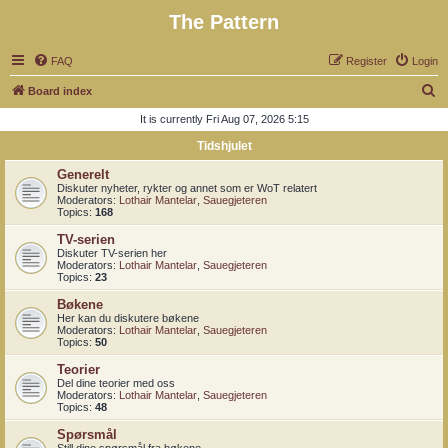
The Pattern
FAQ
Register
Login
S
Board index
e
It is currently Fri Aug 07, 2026 5:15
a
Tidshjulet
r
Generelt
c
Diskuter nyheter, rykter og annet som er WoT relatert
Moderators:
Lothair Mantelar
,
Sauegjeteren
h
Topics:
168
TV-serien
Diskuter TV-serien her
Moderators:
Lothair Mantelar
,
Sauegjeteren
Topics:
23
Bøkene
Her kan du diskutere bøkene
Moderators:
Lothair Mantelar
,
Sauegjeteren
Topics:
50
Teorier
Del dine teorier med oss
Moderators:
Lothair Mantelar
,
Sauegjeteren
Topics:
48
Spørsmål