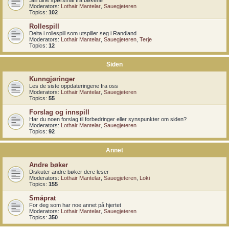
Still dine spørsmål fra bøkene
Moderators:
Lothair Mantelar
,
Sauegjeteren
Topics:
102
Rollespill
Delta i rollespill som utspiller seg i Randland
Moderators:
Lothair Mantelar
,
Sauegjeteren
,
Terje
Topics:
12
Siden
Kunngjøringer
Les de siste oppdateringene fra oss
Moderators:
Lothair Mantelar
,
Sauegjeteren
Topics:
55
Forslag og innspill
Har du noen forslag til forbedringer eller synspunkter om siden?
Moderators:
Lothair Mantelar
,
Sauegjeteren
Topics:
92
Annet
Andre bøker
Diskuter andre bøker dere leser
Moderators:
Lothair Mantelar
,
Sauegjeteren
,
Loki
Topics:
155
Småprat
For deg som har noe annet på hjertet
Moderators:
Lothair Mantelar
,
Sauegjeteren
Topics:
350