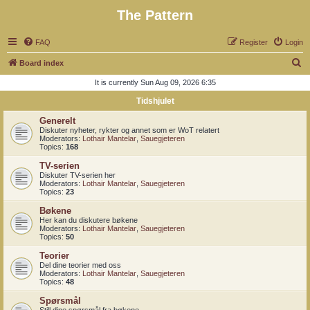
The Pattern
FAQ
Register
Login
S
Board index
e
It is currently Sun Aug 09, 2026 6:35
a
Tidshjulet
r
Generelt
c
Diskuter nyheter, rykter og annet som er WoT relatert
Moderators:
Lothair Mantelar
,
Sauegjeteren
h
Topics:
168
TV-serien
Diskuter TV-serien her
Moderators:
Lothair Mantelar
,
Sauegjeteren
Topics:
23
Bøkene
Her kan du diskutere bøkene
Moderators:
Lothair Mantelar
,
Sauegjeteren
Topics:
50
Teorier
Del dine teorier med oss
Moderators:
Lothair Mantelar
,
Sauegjeteren
Topics:
48
Spørsmål