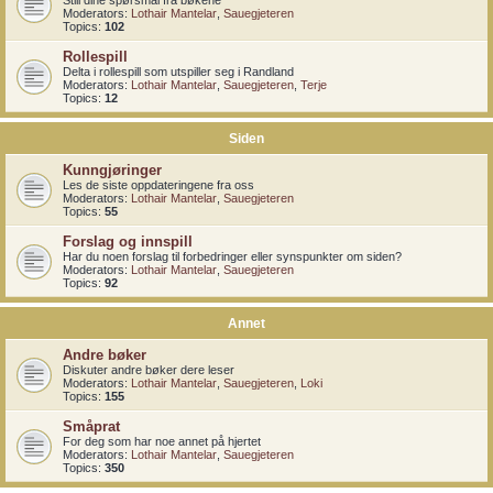
Still dine spørsmål fra bøkene
Moderators:
Lothair Mantelar
,
Sauegjeteren
Topics:
102
Rollespill
Delta i rollespill som utspiller seg i Randland
Moderators:
Lothair Mantelar
,
Sauegjeteren
,
Terje
Topics:
12
Siden
Kunngjøringer
Les de siste oppdateringene fra oss
Moderators:
Lothair Mantelar
,
Sauegjeteren
Topics:
55
Forslag og innspill
Har du noen forslag til forbedringer eller synspunkter om siden?
Moderators:
Lothair Mantelar
,
Sauegjeteren
Topics:
92
Annet
Andre bøker
Diskuter andre bøker dere leser
Moderators:
Lothair Mantelar
,
Sauegjeteren
,
Loki
Topics:
155
Småprat
For deg som har noe annet på hjertet
Moderators:
Lothair Mantelar
,
Sauegjeteren
Topics:
350