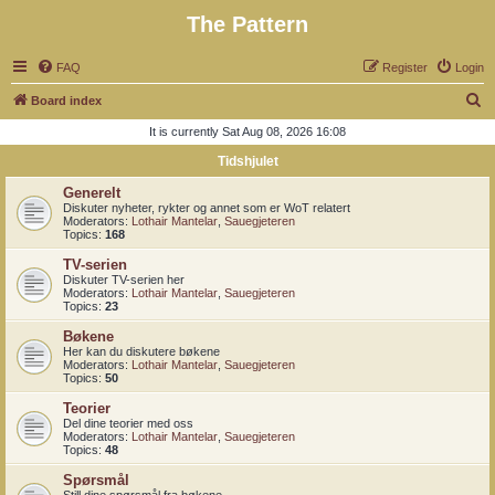
The Pattern
FAQ
Register
Login
S
Board index
e
It is currently Sat Aug 08, 2026 16:08
a
Tidshjulet
r
Generelt
c
Diskuter nyheter, rykter og annet som er WoT relatert
Moderators:
Lothair Mantelar
,
Sauegjeteren
h
Topics:
168
TV-serien
Diskuter TV-serien her
Moderators:
Lothair Mantelar
,
Sauegjeteren
Topics:
23
Bøkene
Her kan du diskutere bøkene
Moderators:
Lothair Mantelar
,
Sauegjeteren
Topics:
50
Teorier
Del dine teorier med oss
Moderators:
Lothair Mantelar
,
Sauegjeteren
Topics:
48
Spørsmål