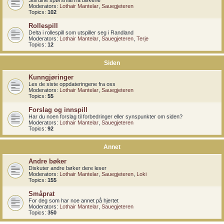
Still dine spørsmål fra bøkene
Moderators:
Lothair Mantelar
,
Sauegjeteren
Topics:
102
Rollespill
Delta i rollespill som utspiller seg i Randland
Moderators:
Lothair Mantelar
,
Sauegjeteren
,
Terje
Topics:
12
Siden
Kunngjøringer
Les de siste oppdateringene fra oss
Moderators:
Lothair Mantelar
,
Sauegjeteren
Topics:
55
Forslag og innspill
Har du noen forslag til forbedringer eller synspunkter om siden?
Moderators:
Lothair Mantelar
,
Sauegjeteren
Topics:
92
Annet
Andre bøker
Diskuter andre bøker dere leser
Moderators:
Lothair Mantelar
,
Sauegjeteren
,
Loki
Topics:
155
Småprat
For deg som har noe annet på hjertet
Moderators:
Lothair Mantelar
,
Sauegjeteren
Topics:
350