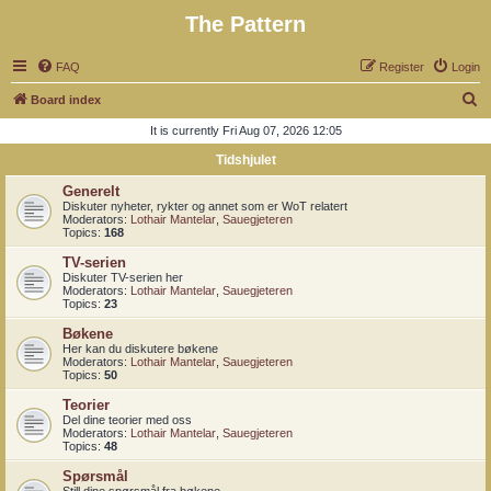
The Pattern
FAQ
Register
Login
S
Board index
e
It is currently Fri Aug 07, 2026 12:05
a
Tidshjulet
r
Generelt
c
Diskuter nyheter, rykter og annet som er WoT relatert
Moderators:
Lothair Mantelar
,
Sauegjeteren
h
Topics:
168
TV-serien
Diskuter TV-serien her
Moderators:
Lothair Mantelar
,
Sauegjeteren
Topics:
23
Bøkene
Her kan du diskutere bøkene
Moderators:
Lothair Mantelar
,
Sauegjeteren
Topics:
50
Teorier
Del dine teorier med oss
Moderators:
Lothair Mantelar
,
Sauegjeteren
Topics:
48
Spørsmål