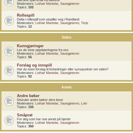
Still dine spørsmål fra bøkene
Moderators:
Lothair Mantelar
,
Sauegjeteren
Topics:
102
Rollespill
Delta i rollespill som utspiller seg i Randland
Moderators:
Lothair Mantelar
,
Sauegjeteren
,
Terje
Topics:
12
Siden
Kunngjøringer
Les de siste oppdateringene fra oss
Moderators:
Lothair Mantelar
,
Sauegjeteren
Topics:
55
Forslag og innspill
Har du noen forslag til forbedringer eller synspunkter om siden?
Moderators:
Lothair Mantelar
,
Sauegjeteren
Topics:
92
Annet
Andre bøker
Diskuter andre bøker dere leser
Moderators:
Lothair Mantelar
,
Sauegjeteren
,
Loki
Topics:
155
Småprat
For deg som har noe annet på hjertet
Moderators:
Lothair Mantelar
,
Sauegjeteren
Topics:
350