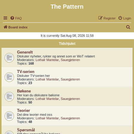
The Pattern
FAQ
Register
Login
S
Board index
e
It is currently Sat Aug 08, 2026 11:58
a
Tidshjulet
r
Generelt
c
Diskuter nyheter, rykter og annet som er WoT relatert
Moderators:
Lothair Mantelar
,
Sauegjeteren
h
Topics:
168
TV-serien
Diskuter TV-serien her
Moderators:
Lothair Mantelar
,
Sauegjeteren
Topics:
23
Bøkene
Her kan du diskutere bøkene
Moderators:
Lothair Mantelar
,
Sauegjeteren
Topics:
50
Teorier
Del dine teorier med oss
Moderators:
Lothair Mantelar
,
Sauegjeteren
Topics:
48
Spørsmål