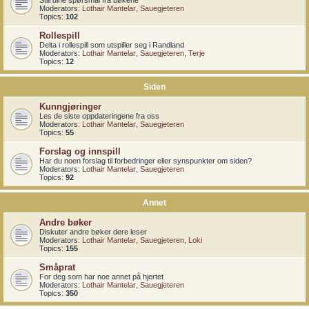
Still dine spørsmål fra bøkene
Moderators:
Lothair Mantelar
,
Sauegjeteren
Topics:
102
Rollespill
Delta i rollespill som utspiller seg i Randland
Moderators:
Lothair Mantelar
,
Sauegjeteren
,
Terje
Topics:
12
Siden
Kunngjøringer
Les de siste oppdateringene fra oss
Moderators:
Lothair Mantelar
,
Sauegjeteren
Topics:
55
Forslag og innspill
Har du noen forslag til forbedringer eller synspunkter om siden?
Moderators:
Lothair Mantelar
,
Sauegjeteren
Topics:
92
Annet
Andre bøker
Diskuter andre bøker dere leser
Moderators:
Lothair Mantelar
,
Sauegjeteren
,
Loki
Topics:
155
Småprat
For deg som har noe annet på hjertet
Moderators:
Lothair Mantelar
,
Sauegjeteren
Topics:
350