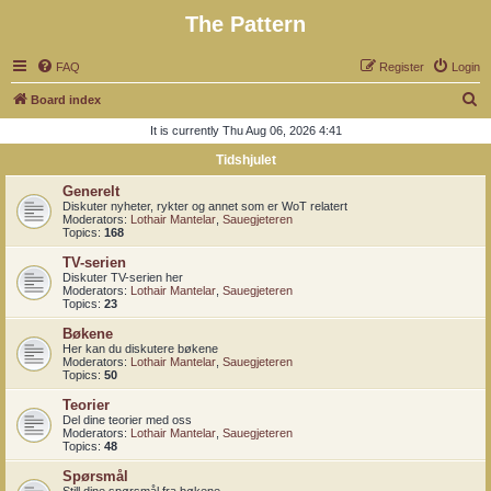
The Pattern
FAQ
Register
Login
S
Board index
e
It is currently Thu Aug 06, 2026 4:41
a
Tidshjulet
r
Generelt
c
Diskuter nyheter, rykter og annet som er WoT relatert
Moderators:
Lothair Mantelar
,
Sauegjeteren
h
Topics:
168
TV-serien
Diskuter TV-serien her
Moderators:
Lothair Mantelar
,
Sauegjeteren
Topics:
23
Bøkene
Her kan du diskutere bøkene
Moderators:
Lothair Mantelar
,
Sauegjeteren
Topics:
50
Teorier
Del dine teorier med oss
Moderators:
Lothair Mantelar
,
Sauegjeteren
Topics:
48
Spørsmål