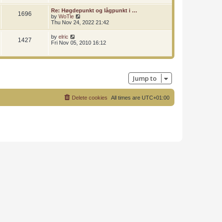
w
s
l
t
t
t
Re: Høgdepunkt og lågpunkt i …
a
1696
h
p
V
by
WoTle
t
e
o
i
Thu Nov 24, 2022 21:42
e
l
s
e
s
a
t
w
t
V
by
elric
t
1427
t
p
i
Fri Nov 05, 2010 16:12
e
h
o
e
s
e
s
w
t
l
t
t
p
a
h
o
t
e
s
e
Jump to
l
t
s
a
t
t
p
e
Delete cookies
All times are
UTC+01:00
o
s
s
t
t
p
o
s
t