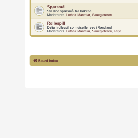
Spørsmål
Still dine spørsmål fra bøkene
Moderators:
Lothair Mantelar
,
Sauegjeteren
Rollespill
Delta i rollespill som utspiller seg i Randland
Moderators:
Lothair Mantelar
,
Sauegjeteren
,
Terje
Board index