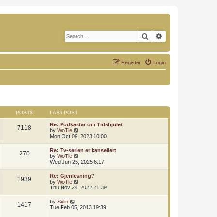
Search
Advanced search
Register
Login
POSTS
LAST POST
Re: Podkastar om Tidshjulet
7118
V
by
WoTle
i
Mon Oct 09, 2023 10:00
e
w
Re: Tv-serien er kansellert
270
t
V
by
WoTle
h
i
Wed Jun 25, 2025 6:17
e
e
l
w
Re: Gjenlesning?
a
1939
t
V
by
WoTle
t
h
i
Thu Nov 24, 2022 21:39
e
e
e
s
l
w
t
V
by
Sulin
a
1417
t
p
i
Tue Feb 05, 2013 19:39
t
h
o
e
e
e
s