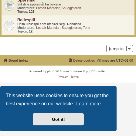
Spørsmål
Still dine spørsmål fra bøkene
Moderators:
Lothair Mantelar
,
Sauegjeteren
Topics:
102
Rollespill
Delta i rollespill som utspiller seg i Randland
Moderators:
Lothair Mantelar
,
Sauegjeteren
,
Terje
Topics:
12
Jump to
Board index
Delete cookies
All times are
UTC+01:00
Powered by
phpBB
® Forum Software © phpBB Limited
Privacy
|
Terms
This website uses cookies to ensure you get the
best experience on our website.
Learn more
Got it!