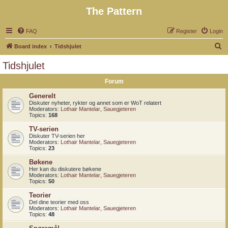
The Pattern
FAQ
Register
Login
S
Board index
Tidshjulet
e
Tidshjulet
a
Forum
r
c
Generelt
Diskuter nyheter, rykter og annet som er WoT relatert
h
Moderators:
Lothair Mantelar
,
Sauegjeteren
Topics:
168
TV-serien
Diskuter TV-serien her
Moderators:
Lothair Mantelar
,
Sauegjeteren
Topics:
23
Bøkene
Her kan du diskutere bøkene
Moderators:
Lothair Mantelar
,
Sauegjeteren
Topics:
50
Teorier
Del dine teorier med oss
Moderators:
Lothair Mantelar
,
Sauegjeteren
Topics:
48