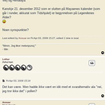
Vei) og Himalaya.
Kanskje 21. desember 2012 som er slutten på Mayaenes kalender (som
går i runder, akkurat som Tidshjulet) er begynnelsen på Legendenes
Alder?
Noen synspunkter?
Last edited by
Anouar
on Fri Apr 03, 2009 15:27, edited 1 time in total.
"Mmm. Jeg liker melonpunsj."
- Min
Lothar
Asha’man
P
Fri Apr 03, 2009 15:19
o
s
Det kan være. Men hadde ikke vært en idè med et svaralternativ ala "nei,
t
jeg tror ikke det" i pollen?
Anouar