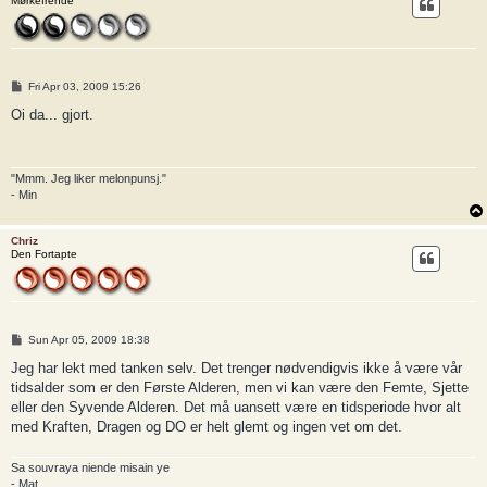
Mørkefrende
P
Fri Apr 03, 2009 15:26
o
s
Oi da... gjort.
t
"Mmm. Jeg liker melonpunsj."
- Min
Chriz
Den Fortapte
P
Sun Apr 05, 2009 18:38
o
s
Jeg har lekt med tanken selv. Det trenger nødvendigvis ikke å være vår
t
tidsalder som er den Første Alderen, men vi kan være den Femte, Sjette
eller den Syvende Alderen. Det må uansett være en tidsperiode hvor alt
med Kraften, Dragen og DO er helt glemt og ingen vet om det.
Sa souvraya niende misain ye
- Mat