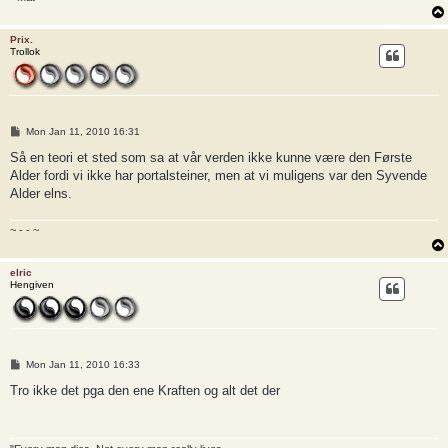
Prix.
Trollok
P
Mon Jan 11, 2010 16:31
o
s
Så en teori et sted som sa at vår verden ikke kunne være den Første
t
Alder fordi vi ikke har portalsteiner, men at vi muligens var den Syvende
Alder elns.
~ - - ~
elric
Hengiven
P
Mon Jan 11, 2010 16:33
o
s
Tro ikke det pga den ene Kraften og alt det der
t