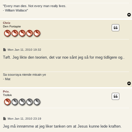
"Every man dies. Not every man really lives.
- William Wallace"
Chriz
Den Fortapte
P
Mon Jan 11, 2010 19:32
o
s
Tøft. Jeg likte den teorien, det var noe sånt jeg så for meg tidligere og..
t
Sa souvraya niende misain ye
- Mat
Prix.
Trollok
P
Mon Jan 11, 2010 23:19
o
s
Jeg må innrømme at jeg liker tanken om at Jesus kunne lede kraften.
t