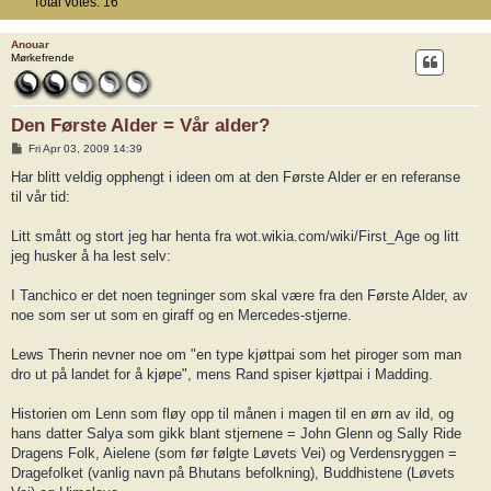
Total votes:
16
Anouar
Mørkefrende
Den Første Alder = Vår alder?
P
Fri Apr 03, 2009 14:39
o
s
Har blitt veldig opphengt i ideen om at den Første Alder er en referanse
t
til vår tid:
Litt smått og stort jeg har henta fra wot.wikia.com/wiki/First_Age og litt
jeg husker å ha lest selv:
I Tanchico er det noen tegninger som skal være fra den Første Alder, av
noe som ser ut som en giraff og en Mercedes-stjerne.
Lews Therin nevner noe om "en type kjøttpai som het piroger som man
dro ut på landet for å kjøpe", mens Rand spiser kjøttpai i Madding.
Historien om Lenn som fløy opp til månen i magen til en ørn av ild, og
hans datter Salya som gikk blant stjernene = John Glenn og Sally Ride
Dragens Folk, Aielene (som før følgte Løvets Vei) og Verdensryggen =
Dragefolket (vanlig navn på Bhutans befolkning), Buddhistene (Løvets