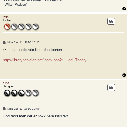
"Every man dies. Not every man really lives.
- William Wallace"
Prix.
Trollok
P
Mon Jan 11, 2010 16:37
o
s
Æsj, jeg burde rote frem den teorien...
t
http://library.tarvalon.net/index.php?t ... eel_Theory
~ - - ~
elric
Hengiven
P
Mon Jan 11, 2010 17:50
o
s
God teori men det er nokk bare inspirert
t