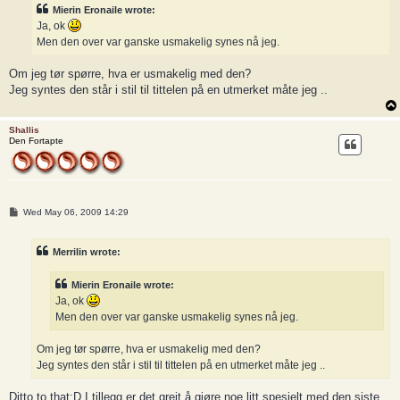
t
Mierin Eronaile wrote:
Ja, ok
Men den over var ganske usmakelig synes nå jeg.
Om jeg tør spørre, hva er usmakelig med den?
Jeg syntes den står i stil til tittelen på en utmerket måte jeg ..
Shallis
Den Fortapte
P
Wed May 06, 2009 14:29
o
s
t
Merrilin wrote:
Mierin Eronaile wrote:
Ja, ok
Men den over var ganske usmakelig synes nå jeg.
Om jeg tør spørre, hva er usmakelig med den?
Jeg syntes den står i stil til tittelen på en utmerket måte jeg ..
Ditto to that:D I tillegg er det greit å gjøre noe litt spesielt med den siste