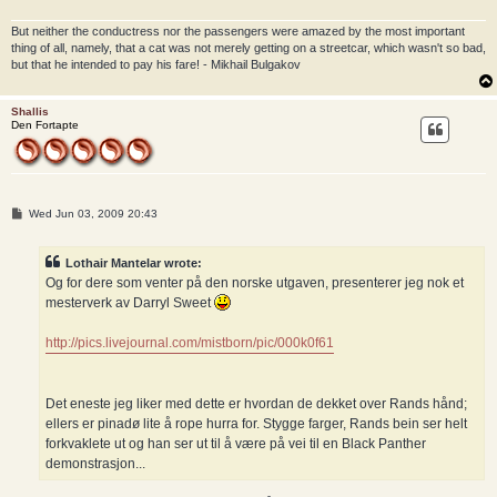
But neither the conductress nor the passengers were amazed by the most important
thing of all, namely, that a cat was not merely getting on a streetcar, which wasn't so bad,
but that he intended to pay his fare! - Mikhail Bulgakov
Shallis
Den Fortapte
P
Wed Jun 03, 2009 20:43
o
s
t
Lothair Mantelar wrote:
Og for dere som venter på den norske utgaven, presenterer jeg nok et
mesterverk av Darryl Sweet
http://pics.livejournal.com/mistborn/pic/000k0f61
Det eneste jeg liker med dette er hvordan de dekket over Rands hånd;
ellers er pinadø lite å rope hurra for. Stygge farger, Rands bein ser helt
forkvaklete ut og han ser ut til å være på vei til en Black Panther
demonstrasjon...