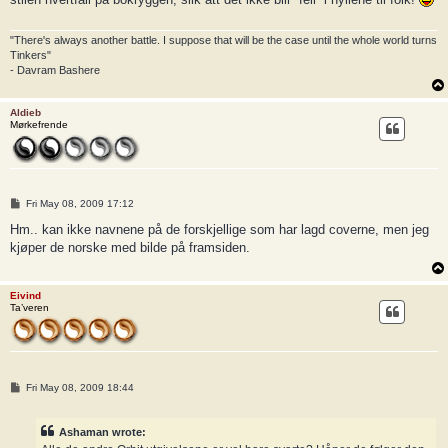
"There's always another battle. I suppose that will be the case until the whole world turns
Tinkers"
- Davram Bashere
Aldieb
Mørkefrende
P
Fri May 08, 2009 17:12
o
s
Hm.. kan ikke navnene på de forskjellige som har lagd coverne, men jeg
t
kjøper de norske med bilde på framsiden.
Eivind
Ta’veren
P
Fri May 08, 2009 18:44
o
s
t
Ashaman wrote: