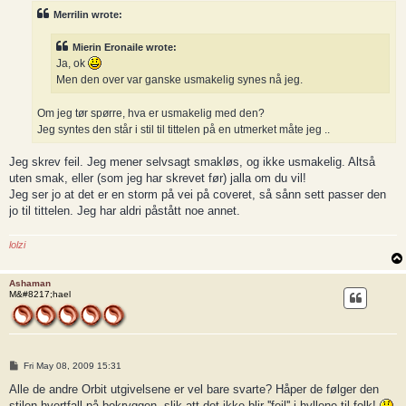
t
Merrilin wrote:
Mierin Eronaile wrote:
Ja, ok
Men den over var ganske usmakelig synes nå jeg.
Om jeg tør spørre, hva er usmakelig med den?
Jeg syntes den står i stil til tittelen på en utmerket måte jeg ..
Jeg skrev feil. Jeg mener selvsagt smakløs, og ikke usmakelig. Altså
uten smak, eller (som jeg har skrevet før) jalla om du vil!
Jeg ser jo at det er en storm på vei på coveret, så sånn sett passer den
jo til tittelen. Jeg har aldri påstått noe annet.
lolzi
Ashaman
M&#8217;hael
P
Fri May 08, 2009 15:31
o
s
Alle de andre Orbit utgivelsene er vel bare svarte? Håper de følger den
t
stilen hvertfall på bokryggen, slik att det ikke blir ''feil'' i hyllene til folk!