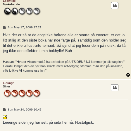
Leowilde
Mørkefrende
P
Sun May 17, 2009 17:21
o
s
Hvis det er så at de engelske bøkene alle er svarte på coveret, er det jo
t
litt stilig at den siste boka har noe farge på, samtidig som den holder seg
til det enkle uillustrarte temaet. Så synd at jeg leser dem på norsk, da får
jeg ikke den effekten i min bokhylle! Buh.
Hastian: "Hva er vitsen med å ha dørbolten på UTSIDEN? Nå kommer jo alle seg inn!"
Horatiu lempet den av, før han svarte med selvfølgelig stemme: "Var den på innsiden,
ville jo ikke VI komme oss inn!"
Lieungh
Sitter
P
Sun May 24, 2009 10:47
o
s
t
Leeenge siden jeg har sett på sida her nå. Nostalgisk.