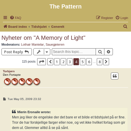
The Pattern
FAQ
Register
Login
S
Board index
Tidshjulet
Generelt
e
Nyheter om "A Memory of Light"
a
Moderators:
Lothair Mantelar
,
Sauegjeteren
r
Search
Advanced 
Post Reply
c
Page
4
of
8
1
2
3
4
5
6
8
Previous
Next
115 posts
h
…
Torbjørn
Den Fortapte
P
Tue May 05, 2009 23:32
o
s
t
Mierin Eronaile wrote:
Men jeg liker de engelske der det bare er et bilde et tidshjulet på er fine.
Tror de har forskjellige farger eller noe, og vet ikke hvilket forlag som gir
dem ut. Glemmer alltid å se på sånt.