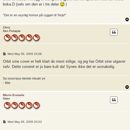
boka:D (selv om den er i tre deler
)
"Det er en usynlig homse på ryggen til Terje!"
Chriz
Den Fortapte
P
Wed May 06, 2009 15:08
o
s
Orbit sine cover er helt klart de mest stilige, og jeg har Orbit sine utgaver
t
selv. Dette coveret er jo bare kult da! Synes ikke det er usmakelig.
Sa souvraya niende misain ye
- Mat
Mierin Eronaile
Sitter
P
Wed May 06, 2009 20:03
o
s