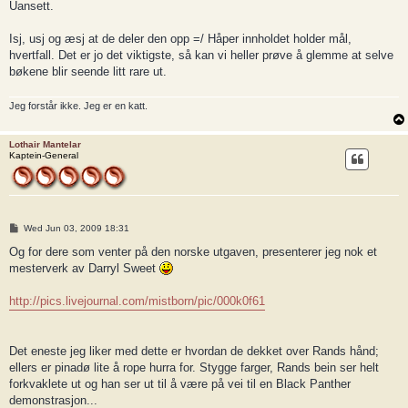
Uansett.
Isj, usj og æsj at de deler den opp =/ Håper innholdet holder mål,
hvertfall. Det er jo det viktigste, så kan vi heller prøve å glemme at selve
bøkene blir seende litt rare ut.
Jeg forstår ikke. Jeg er en katt.
Lothair Mantelar
Kaptein-General
P
Wed Jun 03, 2009 18:31
o
s
Og for dere som venter på den norske utgaven, presenterer jeg nok et
t
mesterverk av Darryl Sweet
http://pics.livejournal.com/mistborn/pic/000k0f61
Det eneste jeg liker med dette er hvordan de dekket over Rands hånd;
ellers er pinadø lite å rope hurra for. Stygge farger, Rands bein ser helt
forkvaklete ut og han ser ut til å være på vei til en Black Panther
demonstrasjon...