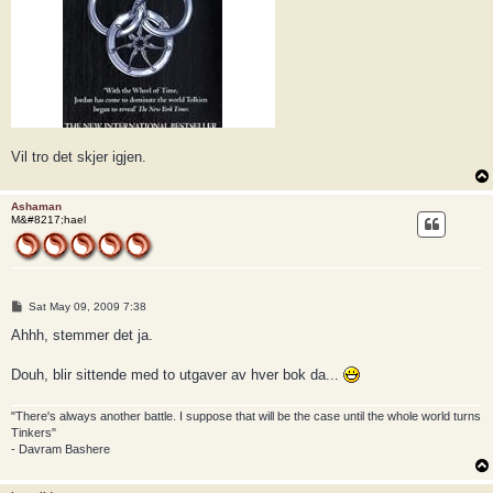
Vil tro det skjer igjen.
Ashaman
M&#8217;hael
P
Sat May 09, 2009 7:38
o
s
Ahhh, stemmer det ja.
t
Douh, blir sittende med to utgaver av hver bok da...
"There's always another battle. I suppose that will be the case until the whole world turns
Tinkers"
- Davram Bashere