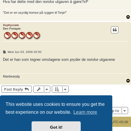
Hva har dette med den norske utgaven å gjøre?xP
"Det er en usynlig homse på ryggen til Terje!"
Asphyxiate
Den Fortapte
P
Wed Jun 03, 2009 20:50
o
s
Det er han som tegner omslagene som pryder de norske utgavene
t
Manbearpig
Post Reply
Page
4
of
8
1
2
3
4
5
6
8
Previous
Next
115 posts
…
This website uses cookies to ensure you get the
Jump to
best experience on our website.
Learn more
Board index
Delete cookies
All times are
UTC+01:00
Got it!