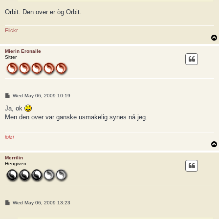
Orbit. Den over er òg Orbit.
Flickr
Mierin Eronaile
Sitter
P
Wed May 06, 2009 10:19
o
s
Ja, ok
t
Men den over var ganske usmakelig synes nå jeg.
lolzi
Merrilin
Hengiven
P
Wed May 06, 2009 13:23
o
s