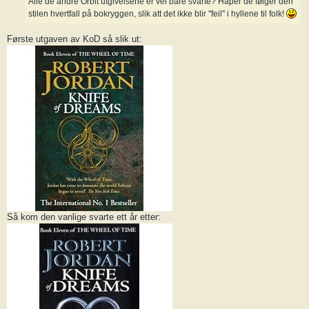
Alle de andre Orbit utgivelsene er vel bare svarte? Håper de følger den
stilen hvertfall på bokryggen, slik att det ikke blir ''feil'' i hyllene til folk!
Første utgaven av KoD så slik ut:
Så kom den vanlige svarte ett år etter: