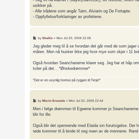
usikker på..
- Alle trådene som angår Taim, Alviarin og De Fortapte.
- Oppfyllelse/forklaringer av profetiene.
P
by
Shallis
»
Mon Jul 20, 2009 22:08
o
s
Jeg gleder meg til å se hvordan det går med de som jager den
t
måten. Men nå husker ikke jeg hvor mye som skjer i 11 boka,
Også hvordan Seanchanerne klarer seg. Jeg har et håp om at 
tviler på det... *Ønskedrømmer*
"Det er en usynlig homse på ryggen til Terje!"
P
by
Mierin Eronaile
»
Mon Jul 20, 2009 22:44
o
s
Men i følge drømmen til Egwene kommer jo Seanchanerne til å
t
blir for ille.
Også blir det spennende med Elaida sin forutsigelse. Der h
røde kommer til å binde til seg noen av de mennene. Rand v