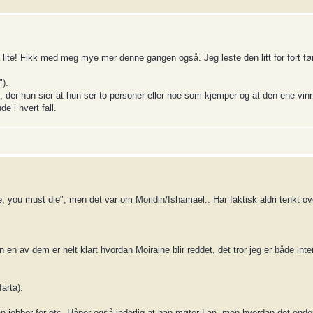
 lite! Fikk med meg mye mer denne gangen også. Jeg leste den litt for fort fø
").
, der hun sier at hun ser to personer eller noe som kjemper og at den ene vinn
e i hvert fall.
live, you must die", men det var om Moridin/Ishamael.. Har faktisk aldri tenkt o
en av dem er helt klart hvordan Moiraine blir reddet, det tror jeg er både int
arta):
han jobber for etc. Håper også inderlig at han møter Lan, men hvordan det ender 