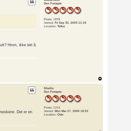
Den Fortapte
Posts:
1659
Joined:
Fri Sep 30, 2005 21:19
Location:
Tellus
utt? Hmm, ikke lett å
T
o
p
Shallis
Den Fortapte
Posts:
1316
Joined:
Mon Mar 27, 2006 18:52
nneskene. Det er en
Location:
Oslo