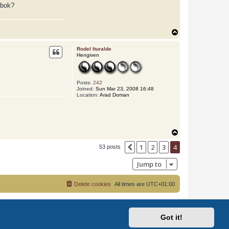
 bok?
T
o
p
Rodel Ituralde
Hengiven
Posts:
242
Joined:
Sun Mar 23, 2008 16:48
Location:
Arad Doman
T
o
1
2
3
4
p
Previous
53 posts
Jump to
Delete cookies
All times are
UTC+01:00
Got it!