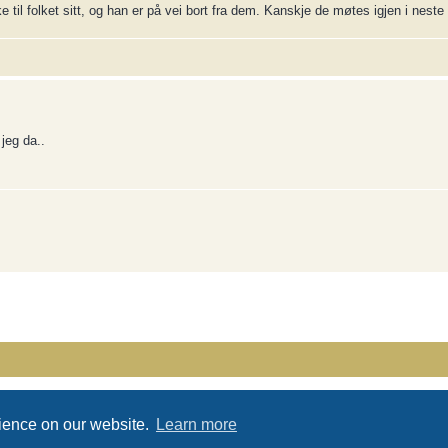
 til folket sitt, og han er på vei bort fra dem. Kanskje de møtes igjen i neste
 jeg da..
Powered by
phpBB
® Forum Software © phpBB Limited
Privacy
|
Terms
rience on our website.
Learn more