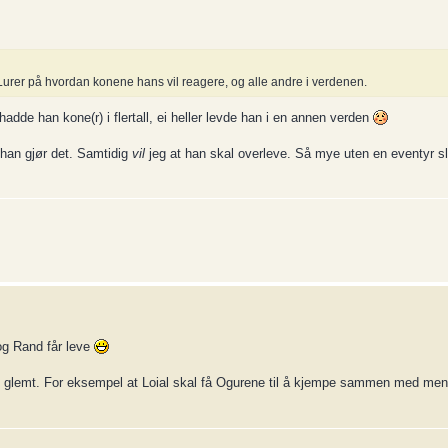
 Lurer på hvordan konene hans vil reagere, og alle andre i verdenen.
e hadde han kone(r) i flertall, ei heller levde han i en annen verden
 han gjør det. Samtidig
vil
jeg at han skal overleve. Så mye uten en eventyr sl
og Rand får leve
dde glemt. For eksempel at Loial skal få Ogurene til å kjempe sammen med me