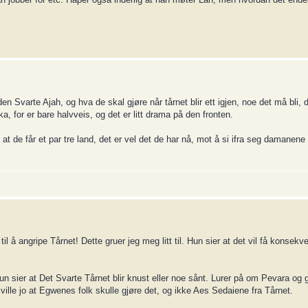
 Svarte Ajah, og hva de skal gjøre når tårnet blir ett igjen, noe det må bli, 
 for er bare halvveis, og det er litt drama på den fronten.
de får et par tre land, det er vel det de har nå, mot å si ifra seg damanene s
 angripe Tårnet! Dette gruer jeg meg litt til. Hun sier at det vil få konsekv
un sier at Det Svarte Tårnet blir knust eller noe sånt. Lurer på om Pevara o
ille jo at Egwenes folk skulle gjøre det, og ikke Aes Sedaiene fra Tårnet.