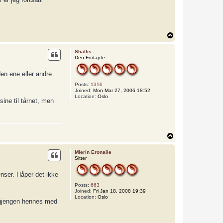
T
o
p
Shallis
Den Fortapte
den ene eller andre
Posts:
1316
Joined:
Mon Mar 27, 2006 18:52
Location:
Oslo
ine til tårnet, men
T
o
p
Mierin Eronaile
Sitter
enser. Håper det ikke
Posts:
663
Joined:
Fri Jan 18, 2008 19:39
Location:
Oslo
g gjengen hennes med