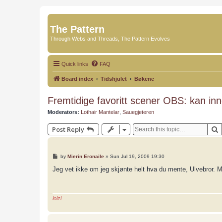
The Pattern
Through Webs and Threads, The Pattern Evolves
Quick links
FAQ
Board index
Tidshjulet
Bøkene
Fremtidige favoritt scener OBS: kan inn
Moderators:
Lothair Mantelar
,
Sauegjeteren
Post Reply
P
by
Mierin Eronaile
»
Sun Jul 19, 2009 19:30
o
s
Jeg vet ikke om jeg skjønte helt hva du mente, Ulvebror. M
t
lolzi