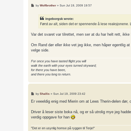
P
by
Wolfbrother
»
Sun Jul 19, 2009 19:57
o
s
t
ingeborgsk wrote:
Først av alt, siden det er spennende å lese reaksjonene.
Var det svaret var tilrettet, men ser at du har helt rett, ikk
Om Rand dør eller ikke vet jeg ikke, men håper egentlig at
velge side.
For once you have tasted flight you will
walk the earth with your eyes turned skyward;
for there you have been,
and there you long to return.
P
by
Shallis
»
Sun Jul 19, 2009 23:42
o
s
Er veeeldig enig med Mierin om at Lews Therin-delen dør, 
t
Driver å leser siste boka nå, og er så utrolig mye jeg ha
verdig oppgave for han
"Det er en usynlig homse på ryggen til Terje!"