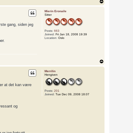
T
o
p
Mierin Eronaile
Sitter
rste gang, siden jeg
Posts:
663
Joined:
Fri Jan 18, 2008 19:39
Location:
Oslo
er.
T
o
p
Merrilin
Hengiven
ver at det kan være
Posts:
201
Joined:
Tue Dec 09, 2008 18:07
eressant og
er jeg fortsatt