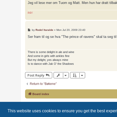
Jeg vil lese mer om Tuom og Matt. Men hun har dratt tilbake
lolzi
P
by
Rodel Ituralde
»
Mon Jul 20, 2009 23:40
o
s
Ser fram til og se hva "The prince of ravens" skal ta seg til
t
There is some delight in ale and wine
And some in girls with ankles fine
But my delight, yes always mine
Is to dance with Jak O’ the Shadows
Post Reply
Return to “Bøkene”
Board index
This website uses cookies to ensure you get the best expe