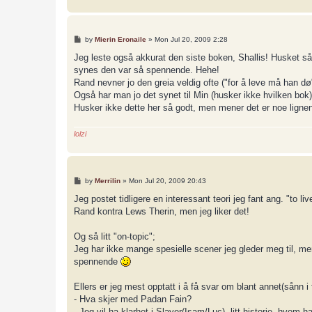
P
by
Mierin Eronaile
»
Mon Jul 20, 2009 2:28
o
s
Jeg leste også akkurat den siste boken, Shallis! Husket så
t
synes den var så spennende. Hehe!
Rand nevner jo den greia veldig ofte ("for å leve må han dø
Også har man jo det synet til Min (husker ikke hvilken bok)
Husker ikke dette her så godt, men mener det er noe lignend
lolzi
P
by
Merrilin
»
Mon Jul 20, 2009 20:43
o
s
Jeg postet tidligere en interessant teori jeg fant ang. "to 
t
Rand kontra Lews Therin, men jeg liker det!
Og så litt "on-topic";
Jeg har ikke mange spesielle scener jeg gleder meg til, men 
spennende
Ellers er jeg mest opptatt i å få svar om blant annet(sånn i f
- Hva skjer med Padan Fain?
- Jeg vil ha klarhet i Slayer(Isam/Luc), litt historie, hvem 