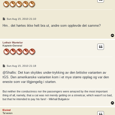
P
Sun Aug 15, 2010 21:10
o
s
Hm.. det hørtes ikke helt bra ut, andre som opplevde det samme?
t
Lothair Mantelar
Kaptein-General
P
Sun Aug 15, 2010 21:18
o
s
@Shallis: Det kan skyldes under-trykking av den britiske varianten av
t
tGS. Den amerikanske varianten kom i et mye større opplag og var den
eneste som var tilgjengelig i starten.
But neither the conductress nor the passengers were amazed by the most important
thing of all, namely, that a cat was not merely getting on a streetcar, which wasn't so bad,
but that he intended to pay his fare! - Mikhail Bulgakov
Eivind
Ta’veren