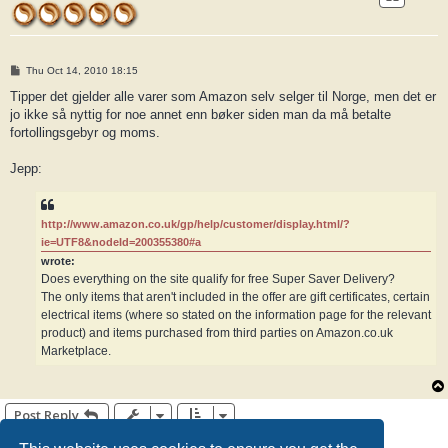
P
Thu Oct 14, 2010 18:15
o
s
Tipper det gjelder alle varer som Amazon selv selger til Norge, men det er
t
jo ikke så nyttig for noe annet enn bøker siden man da må betalte
fortollingsgebyr og moms.
Jepp:
http://www.amazon.co.uk/gp/help/customer/display.html/?
ie=UTF8&nodeId=200355380#a
wrote:
Does everything on the site qualify for free Super Saver Delivery?
The only items that aren't included in the offer are gift certificates, certain
electrical items (where so stated on the information page for the relevant
product) and items purchased from third parties on Amazon.co.uk
Marketplace.
Post Reply
7 posts • Page
1
of
1