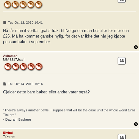
P
Tue Oct 12, 2010 16:41
o
s
Nå får man ihvertfall gratis frakt til Norge om man bestiller for mer enn
t
£25. Må ha kommet ganske nylig, for det var ikke det når jeg kjøpte
pensumbøker i september.
Ashaman
M&#8217;hael
P
Thu Oct 14, 2010 10:16
o
s
Gjelder dette bare bøker, eller andre varer også?
t
"There's always another battle. I suppose that will be the case until the whole world turns
Tinkers"
- Davram Bashere
Eivind
Ta’veren