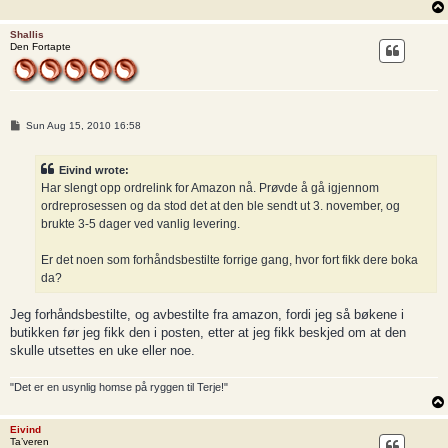
Shallis
Den Fortapte
P
Sun Aug 15, 2010 16:58
o
s
t
Eivind wrote:
Har slengt opp ordrelink for Amazon nå. Prøvde å gå igjennom
ordreprosessen og da stod det at den ble sendt ut 3. november, og
brukte 3-5 dager ved vanlig levering.
Er det noen som forhåndsbestilte forrige gang, hvor fort fikk dere boka
da?
Jeg forhåndsbestilte, og avbestilte fra amazon, fordi jeg så bøkene i
butikken før jeg fikk den i posten, etter at jeg fikk beskjed om at den
skulle utsettes en uke eller noe.
"Det er en usynlig homse på ryggen til Terje!"
Eivind
Ta’veren