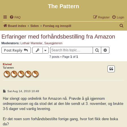
The Pattern
FAQ
Register
Login
S
Board index
Siden
Forslag og innspill
e
Erfaringer med forhåndsbestilling fra Amazon
a
Moderators:
Lothair Mantelar
,
Sauegjeteren
r
Search
Advanced 
Post Reply
c
7 posts • Page
1
of
1
h
Eivind
Ta’veren
P
Sat Aug 14, 2010 10:48
o
s
Har slengt opp ordrelink for Amazon nå. Prøvde å gå igjennom
t
ordreprosessen og da stod det at den ble sendt ut 3. november, og brukte
3-5 dager ved vanlig levering.
Er det noen som forhåndsbestilte forrige gang, hvor fort fikk dere boka
da?