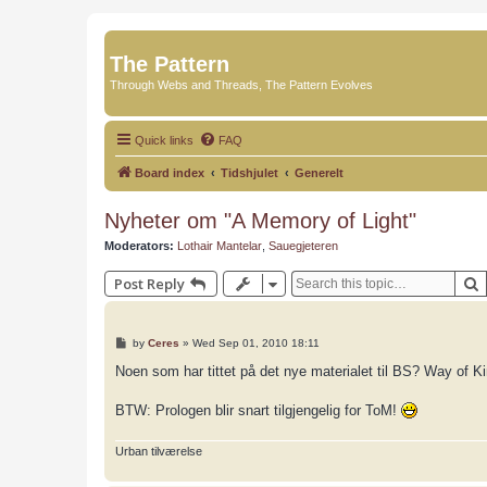
The Pattern
Through Webs and Threads, The Pattern Evolves
Quick links
FAQ
Board index
Tidshjulet
Generelt
Nyheter om "A Memory of Light"
Moderators:
Lothair Mantelar
,
Sauegjeteren
Post Reply
P
by
Ceres
»
Wed Sep 01, 2010 18:11
o
s
Noen som har tittet på det nye materialet til BS? Way of Ki
t
BTW: Prologen blir snart tilgjengelig for ToM!
Urban tilværelse