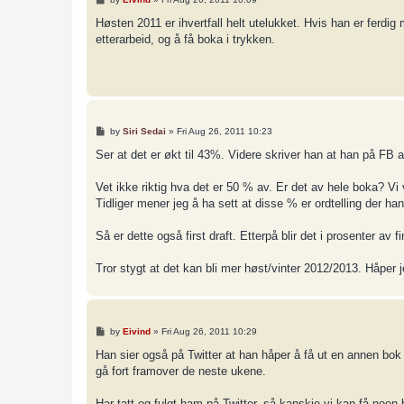
o
s
Høsten 2011 er ihvertfall helt utelukket. Hvis han er ferdig
t
etterarbeid, og å få boka i trykken.
P
by
Siri Sedai
»
Fri Aug 26, 2011 10:23
o
s
Ser at det er økt til 43%. Videre skriver han at han på FB 
t
Vet ikke riktig hva det er 50 % av. Er det av hele boka? Vi 
Tidliger mener jeg å ha sett at disse % er ordtelling der han
Så er dette også first draft. Etterpå blir det i prosenter av f
Tror stygt at det kan bli mer høst/vinter 2012/2013. Håper je
P
by
Eivind
»
Fri Aug 26, 2011 10:29
o
s
Han sier også på Twitter at han håper å få ut en annen bok se
t
gå fort framover de neste ukene.
Har tatt og fulgt ham på Twitter, så kanskje vi kan få noe