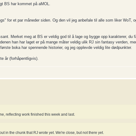
angt BS har kommet på aMOL.
s" for et par måneder siden. Og den vil jeg anbefale til alle som liker WoT, o
sant. Merket meg at BS er veldig god til å lage og bygge opp karakterer, du få
rdenen han har laget er på mange måter veldig ulik RJ sin fantasy verden, m
rste boka har spennende historier, og jeg opplevde veldig lite dødpunkter.
 år (forhåpentligvis).
 reflecting work finished this week and last.
 put in the chunk that RJ wrote yet. We're close, but not there yet.