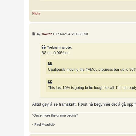
Flickr
P
by
Yawron
»
Fri Nov 04, 2011 23:00
o
s
t
Torbjørn wrote:
BS er på 90% no.
Cautiously moving the #AMoL progress bar up to 90% d
This last 10% is going to be tough to call. I'm not read
Alltid gøy å se framskritt. Først nå begynner det å gå opp f
"Once more the drama begins"
- Paul Muad'dib