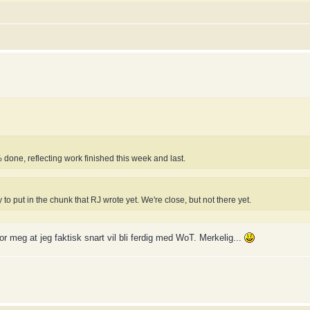
one, reflecting work finished this week and last.
y to put in the chunk that RJ wrote yet. We're close, but not there yet.
or meg at jeg faktisk snart vil bli ferdig med WoT. Merkelig...