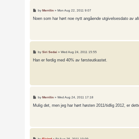
P
by
Merrilin
»
Mon Aug 22, 2011 9:07
o
s
Noen som har hørt noe nytt angående utgivelsesdato av 
t
P
by
Siri Sedai
»
Wed Aug 24, 2011 15:55
o
s
Han er ferdig med 40% av førsteutkastet.
t
P
by
Merrilin
»
Wed Aug 24, 2011 17:18
o
s
Mulig det, men jeg har hørt høsten 2011/tidlig 2012, er dette f
t
P
by
Eivind
»
Fri Aug 26, 2011 10:09