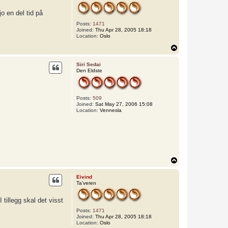
o en del tid på
Posts:
1471
Joined:
Thu Apr 28, 2005 18:18
Location:
Oslo
T
o
p
Siri Sedai
Den Eldste
Posts:
509
Joined:
Sat May 27, 2006 15:08
Location:
Vennesla
T
o
p
Eivind
Ta’veren
 tillegg skal det visst
Posts:
1471
Joined:
Thu Apr 28, 2005 18:18
Location:
Oslo