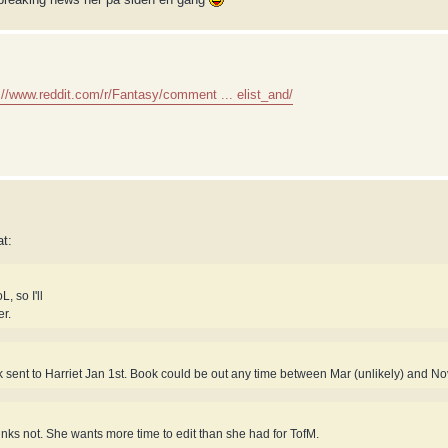
://www.reddit.com/r/Fantasy/comment ... elist_and/
at:
, so I'll
er.
 sent to Harriet Jan 1st. Book could be out any time between Mar (unlikely) and No
thinks not. She wants more time to edit than she had for TofM.