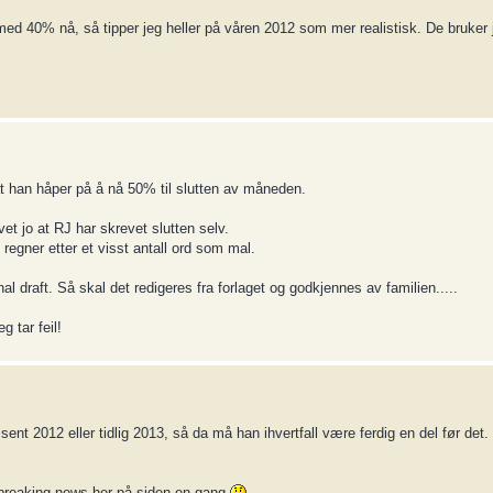
 med 40% nå, så tipper jeg heller på våren 2012 som mer realistisk. De bruker j
at han håper på å nå 50% til slutten av måneden.
vet jo at RJ har skrevet slutten selv.
 regner etter et visst antall ord som mal.
inal draft. Så skal det redigeres fra forlaget og godkjennes av familien.....
g tar feil!
nt 2012 eller tidlig 2013, så da må han ihvertfall være ferdig en del før det. I
n breaking news her på siden en gang