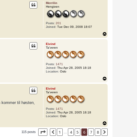
p
Merrilin
Hengiven
Posts:
201
Joined:
Tue Dec 09, 2008 18:07
T
o
p
Eivind
Ta’veren
Posts:
1471
Joined:
Thu Apr 28, 2005 18:18
Location:
Oslo
T
o
p
Eivind
Ta’veren
n kommer til høsten,
Posts:
1471
Joined:
Thu Apr 28, 2005 18:18
Location:
Oslo
T
o
Page
6
of
8
1
4
5
6
7
8
p
Previous
Next
115 posts
…