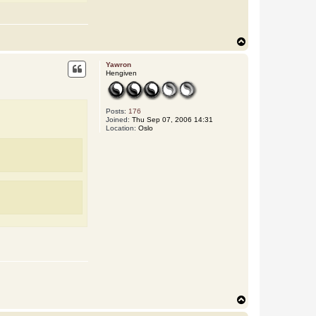
T
o
p
Yawron
Hengiven
Posts:
176
Joined:
Thu Sep 07, 2006 14:31
Location:
Oslo
T
o