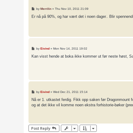
P
by
Merrilin
»
Thu Nov 10, 2011 21:09
o
s
Er nå på 90%, og har vært det i noen dager.. Blir spennen
t
P
by
Eivind
»
Mon Nov 14, 2011 19:02
o
s
Kan visst hende at boka ikke kommer ut før neste høst, Sa
t
P
by
Eivind
»
Wed Dec 21, 2011 15:14
o
s
Nå er 1. utkastet ferdig. Fikk opp saken før Dragonmount 
t
og at det ikke vil komme noen ekstra forhistorie-bøker (pre
Post Reply