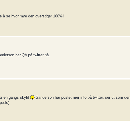
de å se hvor mye den overstiger 100%!
nderson har QA på twitter nå.
for en gangs skyld
Sanderson har postet mer info på twitter, ser ut som de
quels).