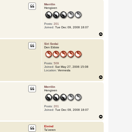
p
Merrilin
Hengiven
Posts:
201
Joined:
Tue Dec 09, 2008 18:07
T
o
p
Siri Sedai
Den Eldste
Posts:
509
Joined:
Sat May 27, 2006 15:08
Location:
Vennesla
T
o
p
Merrilin
Hengiven
Posts:
201
Joined:
Tue Dec 09, 2008 18:07
T
o
p
Eivind
Ta’veren