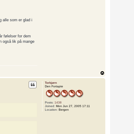
g alle som er glad i
r følelser for dem
en også lik på mange
T
o
p
Torbjørn
Den Fortapte
Posts:
1438
Joined:
Mon Jun 27, 2005 17:11
Location:
Bergen