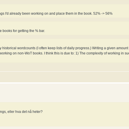
hings I'd already been working on and place them in the book. 52% -> 56%
e books for getting the % bar.
y historical wordcounts (I often keep lists of daily progress.) Writing a given amount
orking on non-WoT books. I think this is due to: 1) The complexity of working in suc
ings, eller hva det nå heter?