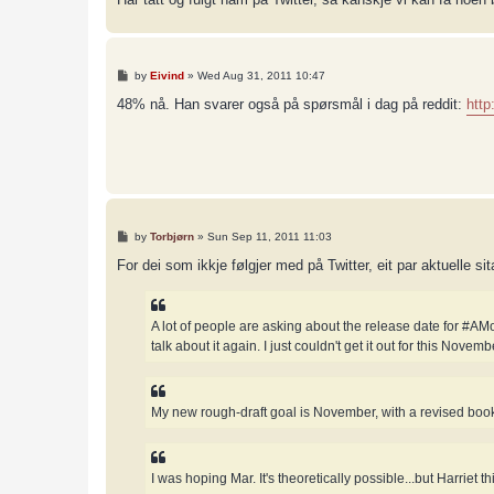
P
by
Eivind
»
Wed Aug 31, 2011 10:47
o
s
48% nå. Han svarer også på spørsmål i dag på reddit:
http
t
P
by
Torbjørn
»
Sun Sep 11, 2011 11:03
o
s
For dei som ikkje følgjer med på Twitter, eit par aktuelle sit
t
A lot of people are asking about the release date for #AMoL
talk about it again. I just couldn't get it out for this Novemb
My new rough-draft goal is November, with a revised book
I was hoping Mar. It's theoretically possible...but Harriet 