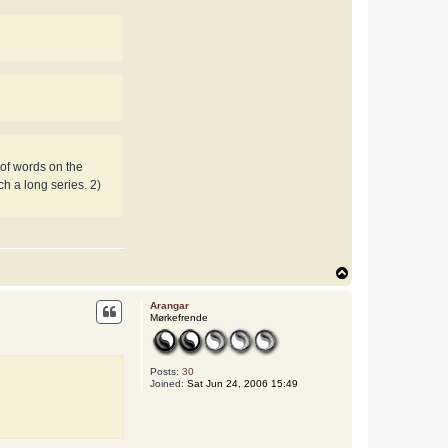
 of words on the
h a long series. 2)
T
o
p
Arangar
Mørkefrende
Posts:
30
Joined:
Sat Jun 24, 2006 15:49