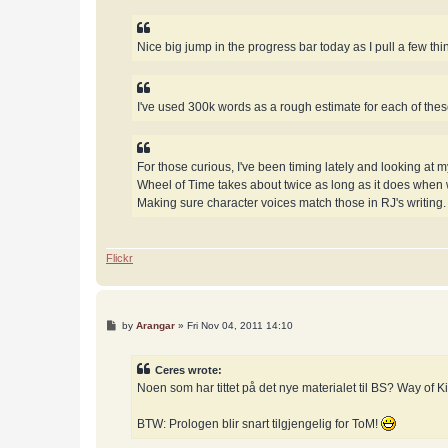
Nice big jump in the progress bar today as I pull a few t
I've used 300k words as a rough estimate for each of thes
For those curious, I've been timing lately and looking at m
Wheel of Time takes about twice as long as it does when w
Making sure character voices match those in RJ's writing.
Flickr
P
by
Arangar
»
Fri Nov 04, 2011 14:10
o
s
t
Ceres wrote:
Noen som har tittet på det nye materialet til BS? Way of K
BTW: Prologen blir snart tilgjengelig for ToM!