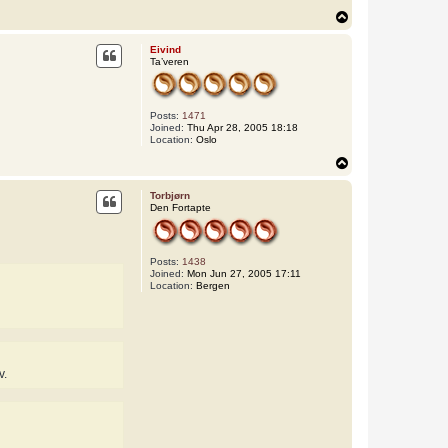
T
o
p
Eivind
Ta’veren
Posts:
1471
Joined:
Thu Apr 28, 2005 18:18
Location:
Oslo
T
o
p
Torbjørn
Den Fortapte
Posts:
1438
Joined:
Mon Jun 27, 2005 17:11
Location:
Bergen
v.