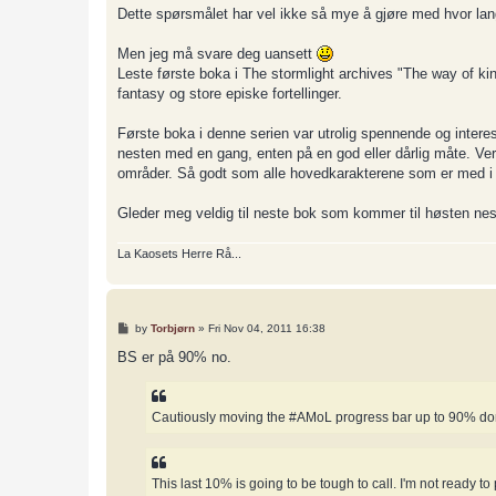
Dette spørsmålet har vel ikke så mye å gjøre med hvor l
Men jeg må svare deg uansett
Leste første boka i The stormlight archives "The way of king
fantasy og store episke fortellinger.
Første boka i denne serien var utrolig spennende og interes
nesten med en gang, enten på en god eller dårlig måte. Ve
områder. Så godt som alle hovedkarakterene som er med i fø
Gleder meg veldig til neste bok som kommer til høsten neste
La Kaosets Herre Rå...
P
by
Torbjørn
»
Fri Nov 04, 2011 16:38
o
s
BS er på 90% no.
t
Cautiously moving the #AMoL progress bar up to 90% done,
This last 10% is going to be tough to call. I'm not ready to