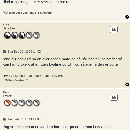
direkte kjelder, men er viss på eg har rett.
Moiraine vet svært mye, sauegjeter.
elric
Hengiven
P
Sun Dec 20, 2009 14:53
o
s
rand blir halvdød på en eller annen måte og så når han blir helbredet så
t
kan han bruke kraften uten kvalme og LTT og sårene i siden er borte
"Every man dies. Not every man really lives.
- William Wallace"
Sulin
Trollok
P
Tue Feb 05, 2013 19:08
o
s
Jeg vet ikke om noen av dere har tenkt på dette,men Lews Therin
t