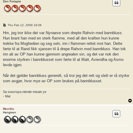
Den Fortapte
P
Thu Feb 12, 2009 19:08
o
s
Hm, jeg tror ikke det var Nynaeve som drepte Rahvin med bannbluss.
t
Hun brant han med en sterk flamme, med all den kraften hun kunne
trekke fra Moghedien og seg selv, inn i flammen rettet mot han. Dette
førte til at Rand fikk sjansen til å drepe Rahvin med bannbluss. Han tok
inn alt av OP han kunne gjennom angrealen sin, og det var nok den
enorme styrken i bannblusset som førte til at Matt, Aviendha og Asmo
levde igjen.
Når det gjelder bannbluss generelt, så tror jeg det rett og slett er rå styrke
som avgjør, hvor mye av OP som brukes på bannblusset.
Sa souvraya niende misain ye
- Mat
Merrilin
Hengiven