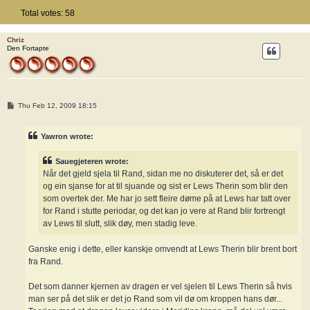
Total votes:
58
Chriz
Den Fortapte
P
Thu Feb 12, 2009 18:15
o
s
t
Yawron wrote:
Sauegjeteren wrote:
Når det gjeld sjela til Rand, sidan me no diskuterer det, så er det
og ein sjanse for at til sjuande og sist er Lews Therin som blir den
som overtek der. Me har jo sett fleire døme på at Lews har tatt over
for Rand i stutte periodar, og det kan jo vere at Rand blir fortrengt
av Lews til slutt, slik døy, men stadig leve.
Ganske enig i dette, eller kanskje omvendt at Lews Therin blir brent bort
fra Rand.
Det som danner kjernen av dragen er vel sjelen til Lews Therin så hvis
man ser på det slik er det jo Rand som vil dø om kroppen hans dør...