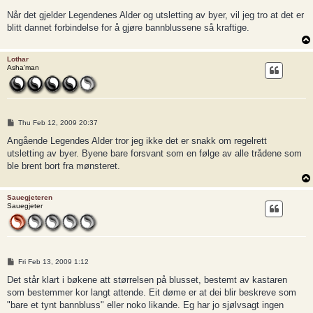
Når det gjelder Legendenes Alder og utsletting av byer, vil jeg tro at det er
blitt dannet forbindelse for å gjøre bannblussene så kraftige.
Lothar
Asha’man
P
Thu Feb 12, 2009 20:37
o
s
Angående Legendes Alder tror jeg ikke det er snakk om regelrett
t
utsletting av byer. Byene bare forsvant som en følge av alle trådene som
ble brent bort fra mønsteret.
Sauegjeteren
Sauegjeter
P
Fri Feb 13, 2009 1:12
o
s
Det står klart i bøkene att størrelsen på blusset, bestemt av kastaren
t
som bestemmer kor langt attende. Eit døme er at dei blir beskreve som
"bare et tynt bannbluss" eller noko likande. Eg har jo sjølvsagt ingen