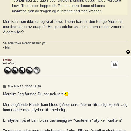
Teorien med at dragen lever videre i Moridins kropp, må del vel være
Lews Therin som hopper dit. Rand er bare denne alderens
manifesatsjon av dragen og vil brenne bort med kroppen.
Men kan man ikke da og si at Lews Therin bare er den forrige Alderens
manifestasjon av dragen? En gjenfødelse av sjelen som reddet verden i
Alderen før?
Sa souvraya niende misain ye
- Mat
Lothar
Asha’man
P
Thu Feb 12, 2009 18:46
o
s
Merrilin: Jeg forstår. Du har nok rett
t
Men angående Rands bannbluss (håper dere tåler en liten digresjon!). Jeg
finner dette med styrken litt merkelig.
Er styrken på et bannbluss uavhengig av "kasterens" styrke i kraften?
Ta den episoden med mørkehundene f.eks. Slik du (Merrilin) gjenforteller