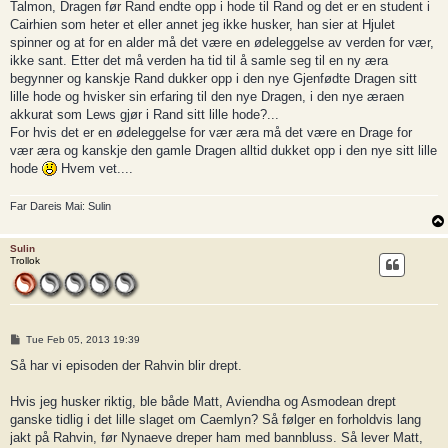
Talmon, Dragen før Rand endte opp i hode til Rand og det er en student i
Cairhien som heter et eller annet jeg ikke husker, han sier at Hjulet
spinner og at for en alder må det være en ødeleggelse av verden for vær,
ikke sant. Etter det må verden ha tid til å samle seg til en ny æra
begynner og kanskje Rand dukker opp i den nye Gjenfødte Dragen sitt
lille hode og hvisker sin erfaring til den nye Dragen, i den nye æraen
akkurat som Lews gjør i Rand sitt lille hode?...
For hvis det er en ødeleggelse for vær æra må det være en Drage for
vær æra og kanskje den gamle Dragen alltid dukket opp i den nye sitt lille
hode
Hvem vet....
Far Dareis Mai: Sulin
Sulin
Trollok
P
Tue Feb 05, 2013 19:39
o
s
Så har vi episoden der Rahvin blir drept.
t
Hvis jeg husker riktig, ble både Matt, Aviendha og Asmodean drept
ganske tidlig i det lille slaget om Caemlyn? Så følger en forholdvis lang
jakt på Rahvin, før Nynaeve dreper ham med bannbluss. Så lever Matt,