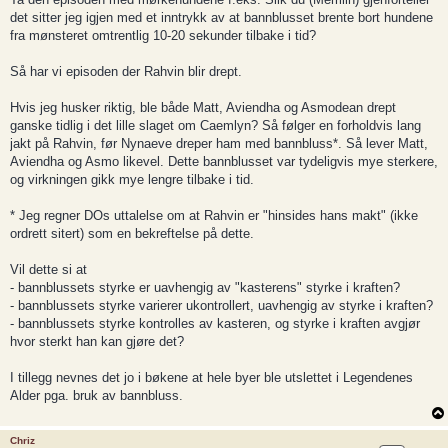
det sitter jeg igjen med et inntrykk av at bannblusset brente bort hundene
fra mønsteret omtrentlig 10-20 sekunder tilbake i tid?
Så har vi episoden der Rahvin blir drept.
Hvis jeg husker riktig, ble både Matt, Aviendha og Asmodean drept
ganske tidlig i det lille slaget om Caemlyn? Så følger en forholdvis lang
jakt på Rahvin, før Nynaeve dreper ham med bannbluss*. Så lever Matt,
Aviendha og Asmo likevel. Dette bannblusset var tydeligvis mye sterkere,
og virkningen gikk mye lengre tilbake i tid.
* Jeg regner DOs uttalelse om at Rahvin er "hinsides hans makt" (ikke
ordrett sitert) som en bekreftelse på dette.
Vil dette si at
- bannblussets styrke er uavhengig av "kasterens" styrke i kraften?
- bannblussets styrke varierer ukontrollert, uavhengig av styrke i kraften?
- bannblussets styrke kontrolles av kasteren, og styrke i kraften avgjør
hvor sterkt han kan gjøre det?
I tillegg nevnes det jo i bøkene at hele byer ble utslettet i Legendenes
Alder pga. bruk av bannbluss.
Chriz