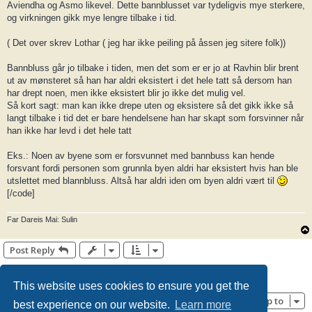
Aviendha og Asmo likevel. Dette bannblusset var tydeligvis mye sterkere,
og virkningen gikk mye lengre tilbake i tid.
( Det over skrev Lothar ( jeg har ikke peiling på åssen jeg sitere folk))
Bannbluss går jo tilbake i tiden, men det som er er jo at Ravhin blir brent
ut av mønsteret så han har aldri eksistert i det hele tatt så dersom han
har drept noen, men ikke eksistert blir jo ikke det mulig vel.
Så kort sagt: man kan ikke drepe uten og eksistere så det gikk ikke så
langt tilbake i tid det er bare hendelsene han har skapt som forsvinner når
han ikke har levd i det hele tatt
Eks.: Noen av byene som er forsvunnet med bannbuss kan hende
forsvant fordi personen som grunnla byen aldri har eksistert hvis han ble
utslettet med blannbluss. Altså har aldri iden om byen aldri vært til
[/code]
Far Dareis Mai: Sulin
Post Reply
Page
7
of
7
1
3
4
5
6
7
Previous
99 posts
…
This website uses cookies to ensure you get the
Jump to
best experience on our website.
Learn more