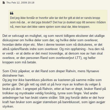
P
Thu Feb 12, 2009 20:18
o
s
t
Det jeg ikke forstår er hvorfor alle tar det for gitt at det er rands kropp
som må dø... er det pga blodet? Det har jo dukket opp litt senere i tråden
nå, men kan det ikke være sjelen som skal dø, ikke kroppen.
Det er selvsagt en mulighet, og som nevnt tidligere eksiterer det utallige
diskusjoner om hvilke deler som dør, og hvilke deler som overlever,
hvordan dette skjer etc. Men i denne teorien som nå diskuteres, er det
altså sjelen/Rands indre som overlever. Og min oppfatning - hva den nå
er verdt - er at dette er det mest troverdige, at dersom noe av han skal
overleve, er den personen Rand som overlever(evt LTT), og heller
kroppen som må betale.
Som Chriz påpeker, er det Rand som dreper Rahvin, mens Nynaeve
distraherer han.
Og jeg tror ikke bannbluss påvirkes av kasteren på samme måte som
porter gjør. Det går rett og slett ut på hvor mye av kraften du velger å
bruke på den. I angrepet på Rahvin, etter at han er drept, bruker Rand på
trolloker og myrdraaler veldig forsiktig, tynne som fingre. Ved andre
anledninger har han brukt større stråler. Slik jeg forstår dette er det hvor
kraft han bruker som avgjør størrelsen på bannblusset, som igjen avgjør
styrken.