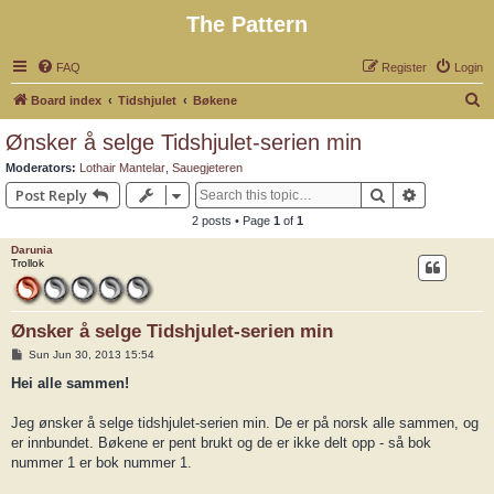
The Pattern
FAQ
Register
Login
S
Board index
Tidshjulet
Bøkene
e
Ønsker å selge Tidshjulet-serien min
a
Moderators:
Lothair Mantelar
,
Sauegjeteren
r
Search
Advanced 
Post Reply
c
2 posts • Page
1
of
1
h
Darunia
Trollok
Ønsker å selge Tidshjulet-serien min
P
Sun Jun 30, 2013 15:54
o
s
Hei alle sammen!
t
Jeg ønsker å selge tidshjulet-serien min. De er på norsk alle sammen, og
er innbundet. Bøkene er pent brukt og de er ikke delt opp - så bok
nummer 1 er bok nummer 1.