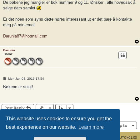
De bøkene jeg mangler er bok nummer 9 og 11. Ønsker i alle hovedsak å
selge dem samlet
Er det noen som syns dette høres interessant ut er det bare å kontakte
meg på min email
Darunia87@hotmail.com
Darunia
Trollok
P
Mon Jan 04, 2016 17:54
o
s
Bøkene er solgt!
t
Post Reply
2 posts • Page
1
of
1
This website uses cookies to ensure you get the
Jump to
best experience on our website.
Learn more
Board index
Delete cookies
All times are
UTC+01:00