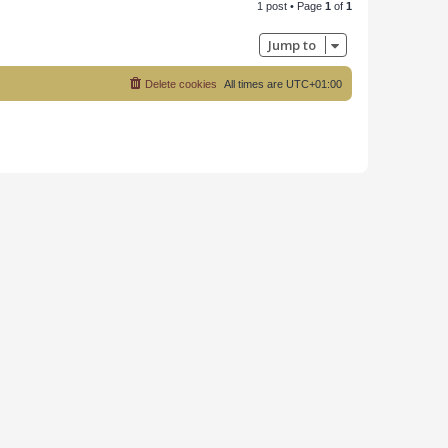
1 post • Page
1
of
1
p
Jump to
Delete cookies
All times are
UTC+01:00