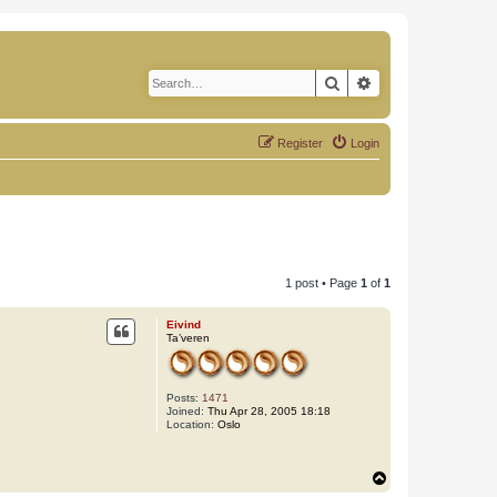
Search
Advanced search
Register
Login
1 post • Page
1
of
1
Eivind
Ta’veren
Posts:
1471
Joined:
Thu Apr 28, 2005 18:18
Location:
Oslo
T
o