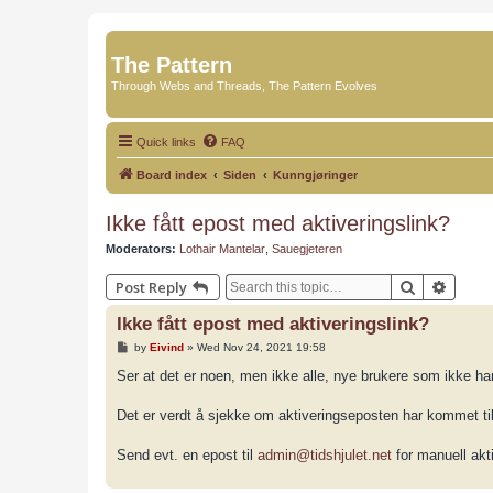
The Pattern
Through Webs and Threads, The Pattern Evolves
Quick links
FAQ
Board index
Siden
Kunngjøringer
Ikke fått epost med aktiveringslink?
Moderators:
Lothair Mantelar
,
Sauegjeteren
Search
Advan
Post Reply
Ikke fått epost med aktiveringslink?
P
by
Eivind
»
Wed Nov 24, 2021 19:58
o
s
Ser at det er noen, men ikke alle, nye brukere som ikke ha
t
Det er verdt å sjekke om aktiveringseposten har kommet 
Send evt. en epost til
admin@tidshjulet.net
for manuell akt