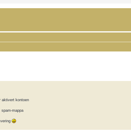
ced search
r aktivert kontoen
til spam-mappa
ivering