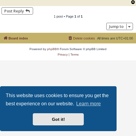
Post Reply
1 post • Page
1
of
1
Jump to
Board index
Delete cookies
All times are
UTC+01:00
Powered by
phpBB
® Forum Software © phpBB Limited
Privacy
|
Terms
This website uses cookies to ensure you get the
best experience on our website.
Learn more
Got it!