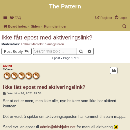
The Pattern
FAQ
Register
Login
S
Board index
Siden
Kunngjøringer
e
Ikke fått epost med aktiveringslink?
a
Moderators:
Lothair Mantelar
,
Sauegjeteren
r
Search
Advanced search
Post Reply
c
1 post • Page
1
of
1
h
Eivind
Ta’veren
Ikke fått epost med aktiveringslink?
P
Wed Nov 24, 2021 19:58
o
s
Ser at det er noen, men ikke alle, nye brukere som ikke har aktivert
t
kontoen
Det er verdt å sjekke om aktiveringseposten har kommet til spam-mappa
Send evt. en epost til
admin@tidshjulet.net
for manuell aktivering