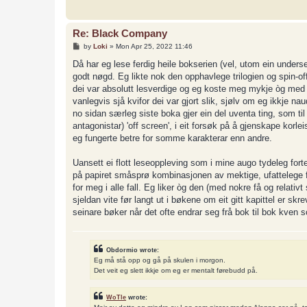
Re: Black Company
P
by
Loki
»
Mon Apr 25, 2022 11:46
o
s
Då har eg lese ferdig heile bokserien (vel, utom ein underseri
t
godt nøgd. Eg likte nok den opphavlege trilogien og spin-
dei var absolutt lesverdige og eg koste meg mykje òg med d
vanlegvis sjå kvifor dei var gjort slik, sjølv om eg ikkje n
no sidan særleg siste boka gjer ein del uventa ting, som til
antagonistar) 'off screen', i eit forsøk på å gjenskape korleis 
eg fungerte betre for somme karakterar enn andre.
Uansett ei flott leseoppleving som i mine augo tydeleg forte
på papiret småsprø kombinasjonen av mektige, ufattelege f
for meg i alle fall. Eg liker òg den (med nokre få og relativ
sjeldan vite før langt ut i bøkene om eit gitt kapittel er skr
seinare bøker når det ofte endrar seg frå bok til bok kven so
Obdormio wrote:
Eg må stå opp og gå på skulen i morgon.
Det veit eg slett ikkje om eg er mentalt førebudd på.
WoTle
wrote: