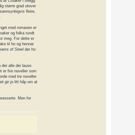
 at Croaker i tillegg
c
t
ig større grad utover
L
sannsynlegvis fleire,
o
k
.
i
oenget med romanen er
aker og folka rundt
or meg. For dette er
bake til ho og hennar
eams of Steel
der ho
 der alle dei lause
t er fire noveller som
gjorde med tre noveller
t gir jo litt håp om at
eresserte. Men for