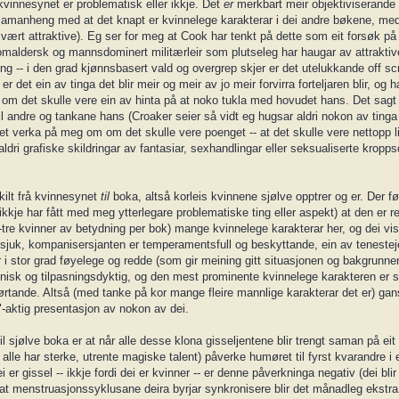
vinnesynet er problematisk eller ikkje. Det
er
merkbart meir objektiviserande
samanheng med at det knapt er kvinnelege karakterar i dei andre bøkene, meda
 svært attraktive). Eg ser for meg at Cook har tenkt på dette som eit forsøk på
llomaldersk og mannsdominert militærleir som plutseleg har haugar av attraktiv
ing -- i den grad kjønnsbasert vald og overgrep skjer er det utelukkande off sc
et ein av tinga det blir meir og meir av jo meir forvirra forteljaren blir, og h
m om det skulle vere ein av hinta på at noko tukla med hovudet hans. Det sagt
l andre og tankane hans (Croaker seier så vidt eg hugsar aldri nokon av tinga 
et verka på meg om om det skulle vere poenget -- at det skulle vere nettopp lit
 aldri grafiske skildringar av fantasiar, sexhandlingar eller seksualiserte kropps
kilt frå kvinnesynet
til
boka, altså korleis kvinnene sjølve opptrer og er. Der fø
kkje har fått med meg ytterlegare problematiske ting eller aspekt) at den er rela
tre kvinner av betydning per bok) mange kvinnelege karakterar her, og dei vis
sjuk, kompanisersjanten er temperamentsfull og beskyttande, ein av tenestej
r i stor grad føyelege og redde (som gir meining gitt situasjonen og bakgrunnen
nisk og tilpasningsdyktig, og den mest prominente kvinnelege karakteren er s
lørtande. Altså (med tanke på kor mange fleire mannlige karakterar det er) gan
k"-aktig presentasjon av nokon av dei.
l sjølve boka er at når alle desse klona gisseljentene blir trengt saman på eit 
 alle har sterke, utrente magiske talent) påverke humøret til fyrst kvarandre i 
 er gissel -- ikkje fordi dei er kvinner -- er denne påverkninga negativ (dei blir
il at menstruasjonssyklusane deira byrjar synkronisere blir det månadleg ekstra 