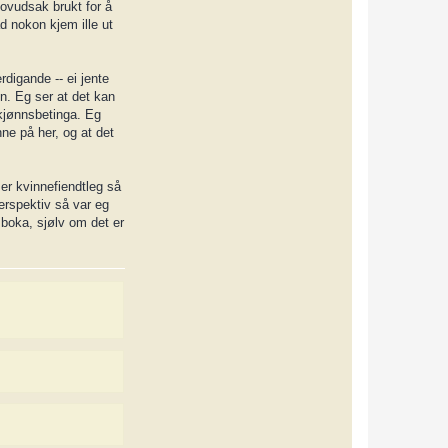
hovudsak brukt for å
d nokon kjem ille ut
digande -- ei jente
n. Eg ser at det kan
 kjønnsbetinga. Eg
nne på her, og at det
 er kvinnefiendtleg så
perspektiv så var eg
 boka, sjølv om det er