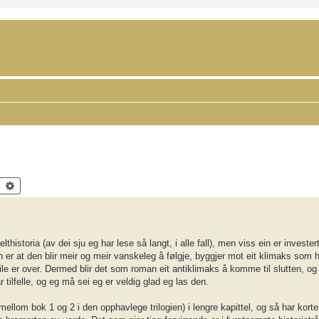
Search
Advanced search
istoria (av dei sju eg har lese så langt, i alle fall), men viss ein er investert
 er at den blir meir og meir vanskeleg å følgje, byggjer mot eit klimaks som
eile er over. Dermed blir det som roman eit antiklimaks å komme til slutten, og 
 tilfelle, og eg må sei eg er veldig glad eg las den.
llom bok 1 og 2 i den opphavlege trilogien) i lengre kapittel, og så har korte a