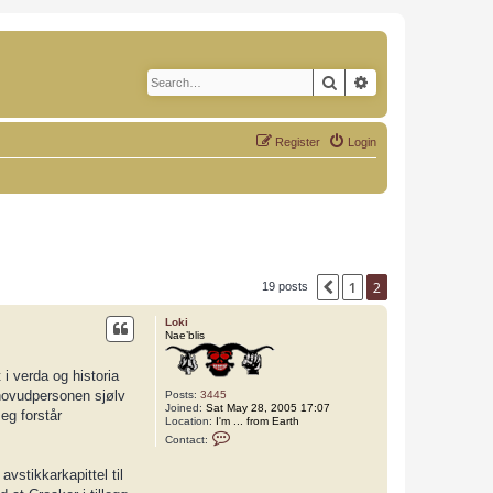
Search
Advanced search
Register
Login
1
2
Previous
19 posts
Loki
Nae’blis
 i verda og historia
 hovudpersonen sjølv
Posts:
3445
Joined:
Sat May 28, 2005 17:07
eg forstår
Location:
I'm ... from Earth
C
Contact:
o
n
t
vstikkarkapittel til
a