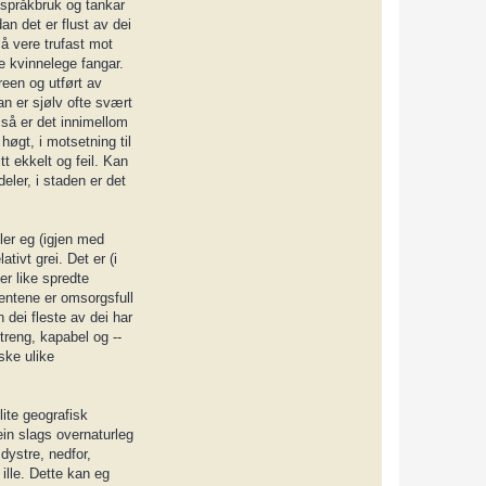
 språkbruk og tankar
t
a
n det er flust av dei
c
 å vere trufast mot
t
L
e kvinnelege fangar.
o
reen og utført av
k
i
an er sjølv ofte svært
 så er det innimellom
høgt, i motsetning til
t ekkelt og feil. Kan
deler, i staden er det
ler eg (igjen med
tivt grei. Det er (i
er like spredte
entene er omsorgsfull
 dei fleste av dei har
treng, kapabel og --
ske ulike
lite geografisk
ein slags overnaturleg
 dystre, nedfor,
ille. Dette kan eg