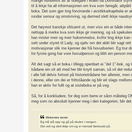
mange hundrevis av år tidlegare i eraen då Dominator styrte 
til å ikkje ha all informasjonen om kva som føregår, attpå
boka. Det som gjer ting forvirrande i avstikkarkapittela er 
rundar sensur og omskriving, og dermed slett ikkje naudsynl
Det høyrest kanskje slitsamt ut, men viss ein er både inte
nettopp å merke kva som ikkje gir meining, og så spekulere 
han mister meir og meir hukommelse,
kvifor
ting ikkje kan
sett under styret til Lady, og sjølv om det aldri blir sagt r
motivasjonar slik me kjenner dei frå hovudserien. Eg trur dif
for fyrste gong har vore hovudperson og blitt ein person me
Alt det sagt så er boka i tillegg openbart ei "del 1"-bok, og 
trådane ein sit att med her blir knytt saman, så vil det redu
i alle fall delvis fortset på historietrådane her allereie, me
i denne, eller om dei er frittståande og blir eit slags mello
han er aktiv for fullt og at sisteboka er på veg.
Så, for å konkludere, for deg som berre er sånn måteleg O
meg som no absolutt kjenner meg i den kategorien, blir det 
Obdormio wrote:
Eg må stå opp og gå på skulen i morgon.
Det veit eg slett ikkje om eg er mentalt førebudd på.