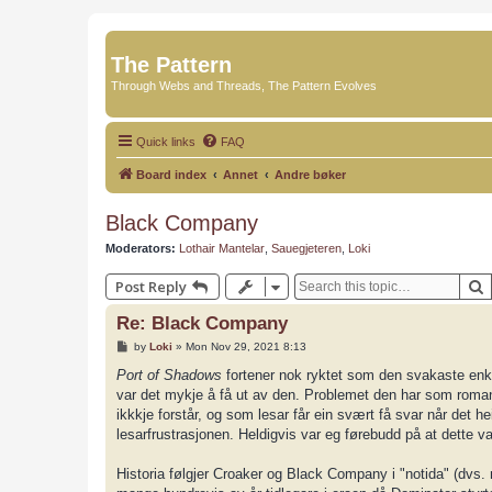
The Pattern
Through Webs and Threads, The Pattern Evolves
Quick links
FAQ
Board index
Annet
Andre bøker
Black Company
Moderators:
Lothair Mantelar
,
Sauegjeteren
,
Loki
Post Reply
Re: Black Company
P
by
Loki
»
Mon Nov 29, 2021 8:13
o
s
Port of Shadows
fortener nok ryktet som den svakaste enkelth
t
var det mykje å få ut av den. Problemet den har som roman
ikkkje forstår, og som lesar får ein svært få svar når det h
lesarfrustrasjonen. Heldigvis var eg førebudd på at dette var
Historia følgjer Croaker og Black Company i "notida" (dvs. me