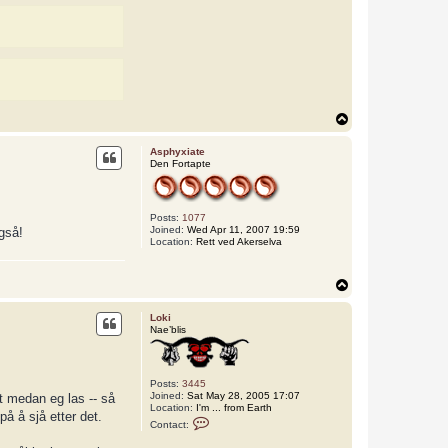
T
o
p
Asphyxiate
Den Fortapte
Posts:
1077
Joined:
Wed Apr 11, 2007 19:59
gså!
Location:
Rett ved Akerselva
T
o
p
Loki
Nae’blis
Posts:
3445
Joined:
Sat May 28, 2005 17:07
t medan eg las -- så
Location:
I'm ... from Earth
på å sjå etter det.
C
Contact:
o
n