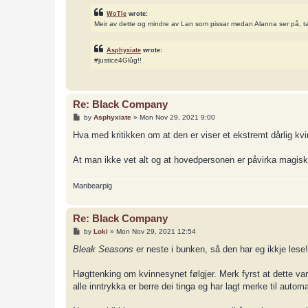
WoTle
wrote:
Meir av dette og mindre av Lan som pissar medan Alanna ser på, t
Asphyxiate
wrote:
#justice4Glûg!!
Re: Black Company
P
by
Asphyxiate
»
Mon Nov 29, 2021 9:00
o
s
Hva med kritikken om at den er viser et ekstremt dårlig kvin
t
At man ikke vet alt og at hovedpersonen er påvirka magisk 
Manbearpig
Re: Black Company
P
by
Loki
»
Mon Nov 29, 2021 12:54
o
s
Bleak Seasons
er neste i bunken, så den har eg ikkje lese
t
Høgttenking om kvinnesynet følgjer. Merk fyrst at dette va
alle inntrykka er berre dei tinga eg har lagt merke til autom