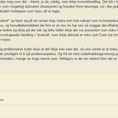
kje meg som det -- kleint, jo da, veldig, men ikkje kvinnefiendtleg. Det blir i 
isk som mogeleg) diskutere situasjonen og forsøke finne løysingar, så i den gra
ludert forteljaren som trass alt er lege).
"Submit" sp kjem eg på ein annan ting i boka som kan tolkast som kvinnenedver
va, og hovudbøtemiddelet dei finn er at viss ho har sex så staggar det effekte
a tenkte eg ikkje på det slik og følte heller ikkje det var presentert som noko
i livsskapande handling = livskraft, som ikkje akkurat er noko nytt Cook har fu
ar mann.
g problematisk tyder ikkje at det ikkje kan vere det, så viss ryktet er at boka
eller priviligert til å sjå problemaspekta. Og frå eit reint underhaldningsmessig 
rtable i mange av tinga nemnt over. Heldigvis er dei ein relativt liten del av
akk!