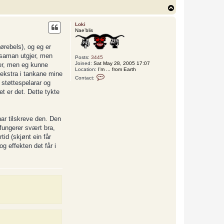
T
o
p
Loki
Nae’blis
førebels), og eg er
saman utgjer, men
Posts:
3445
Joined:
Sat May 28, 2005 17:07
der, men eg kunne
Location:
I'm ... from Earth
e ekstra i tankane mine
C
Contact:
o
 støttespelarar og
n
det er det. Dette tykte
t
a
c
t
L
har tilskreve den. Den
o
fungerer svært bra,
k
i
tid (skjønt ein får
og effekten det får i