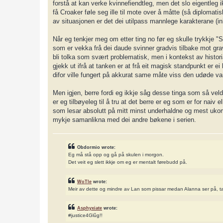
forstå at kan verke kvinnefiendtleg, men det slo eigentleg ik
få Croaker føle seg ille til mote over å måtte (så diplomat
av situasjonen er det dei utilpass mannlege karakterane (ink
Når eg tenkjer meg om etter ting no før eg skulle trykkje 
som er vekka frå dei daude svinner gradvis tilbake mot gra
bli tolka som svært problematisk, men i kontekst av histori
gjekk ut ifrå at tanken er at frå eit magisk standpunkt er e
difor ville fungert på akkurat same måte viss den udøde v
Men igjen, berre fordi eg ikkje såg desse tinga som så veldi
er eg tilbøyeleg til å tru at det berre er eg som er for naiv 
som lesar absolutt på mitt minst underhaldne og mest ukomfo
mykje samanlikna med dei andre bøkene i serien.
Obdormio wrote:
Eg må stå opp og gå på skulen i morgon.
Det veit eg slett ikkje om eg er mentalt førebudd på.
WoTle
wrote:
Meir av dette og mindre av Lan som pissar medan Alanna ser på, t
Asphyxiate
wrote:
#justice4Glûg!!