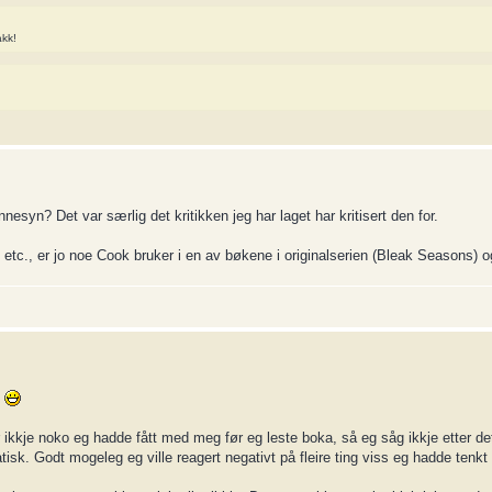
akk!
nesyn? Det var særlig det kritikken jeg har laget har kritisert den for.
etc., er jo noe Cook bruker i en av bøkene i originalserien (Bleak Seasons) o
!
r ikkje noko eg hadde fått med meg før eg leste boka, så eg såg ikkje etter de
atisk. Godt mogeleg eg ville reagert negativt på fleire ting viss eg hadde tenkt 