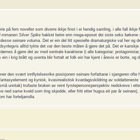
e på fem noveller som diverre ikkje finst i ei hendig samling, i alle fall ikkje 
off-romanen
Silver Spike
hakket betre enn mega-eposet dei siste seks bøkene 
esse seinare voluma. Det er ein del litt spesielle dramaturgiske val her og 
audsynlegvis alltid tykte det var den beste måten å gjere det på. Det er kanskj
 dømes å gjere det av med sentrale karakterar (i alle kategoriar; protagonistar,
ein i krig brått og uventa blir fortalt at folk ein har kjent i årevis er borte, og 
ner den svært innflytelsesrike posisjonen seinare forfattarar i sjangeren ofte 
antasyelement og kynisk, kvasirealistisk kvardagsskildring av soldatteneste 
t små unntak) trufaste bruken av reint fyrstepersonsperspektiv nedskreve i etter
eve ned same kveld som ting skjedde, eller fritt etter hugsa eit par år seinare), 
m har forteljarrolla.