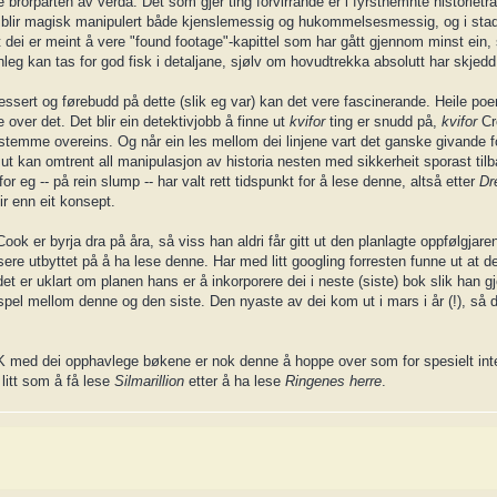
brorparten av verda. Det som gjer ting forvirrande er i fyrstnemnte historietråd
til blir magisk manipulert både kjenslemessig og hukommelsesmessig, og i stad
at dei er meint å vere "found footage"-kapittel som har gått gjennom minst ein, 
eg kan tas for god fisk i detaljane, sjølv om hovudtrekka absolutt har skjedd
ressert og førebudd på dette (slik eg var) kan det vere fascinerande. Heile p
over det. Det blir ein detektivjobb å finne ut
kvifor
ting er snudd på,
kvifor
Cro
 stemme overeins. Og når ein les mellom dei linjene vart det ganske givande f
ett ut kan omtrent all manipulasjon av historia nesten med sikkerheit sporast til
or eg -- på rein slump -- har valt rett tidspunkt for å lese denne, altså etter
Dr
ir enn eit konsept.
Cook er byrja dra på åra, så viss han aldri får gitt ut den planlagte oppfølgjaren
sere utbyttet på å ha lese denne. Har med litt googling forresten funne ut at de
n det er uklart om planen hans er å inkorporere dei i neste (siste) bok slik han 
mspel mellom denne og den siste. Den nyaste av dei kom ut i mars i år (!), så de
K med dei opphavlege bøkene er nok denne å hoppe over som for spesielt int
litt som å få lese
Silmarillion
etter å ha lese
Ringenes herre
.