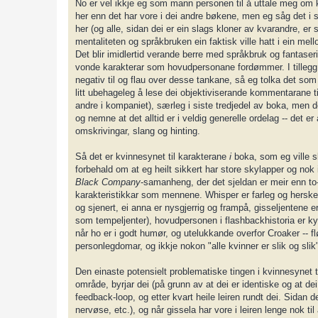
No er vel ikkje eg som mann personen til å uttale meg om k
her enn det har vore i dei andre bøkene, men eg såg det i 
her (og alle, sidan dei er ein slags kloner av kvarandre, er
mentaliteten og språkbruken ein faktisk ville hatt i ein me
Det blir imidlertid verande berre med språkbruk og fantaser
vonde karakterar som hovudpersonane fordømmer. I tillegg er d
negativ til og flau over desse tankane, så eg tolka det so
litt ubehageleg å lese dei objektiviserande kommentarane ti
andre i kompaniet), særleg i siste tredjedel av boka, men d
og nemne at det alltid er i veldig generelle ordelag -- det er
omskrivingar, slang og hinting.
Så det er kvinnesynet til karakterane
i
boka, som eg ville s
forbehald om at eg heilt sikkert har store skylapper og nok i
Black Company
-samanheng, der det sjeldan er meir enn to-
karakteristikkar som mennene. Whisper er farleg og herske
og sjenert, ei anna er nysgjerrig og frampå, gisseljentene e
som tempeljenter), hovudpersonen i flashbackhistoria er ky
når ho er i godt humør, og utelukkande overfor Croaker -- f
personlegdomar, og ikkje nokon "alle kvinner er slik og sli
Den einaste potensielt problematiske tingen i kvinnesynet ti
område, byrjar dei (på grunn av at dei er identiske og at dei
feedback-loop, og etter kvart heile leiren rundt dei. Sidan dei
nervøse, etc.), og når gissela har vore i leiren lenge nok t