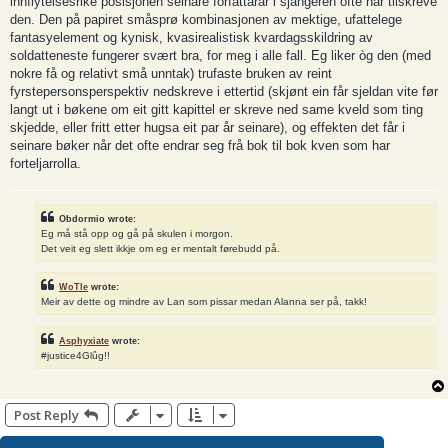
innflytelsesrike posisjonen seinare forfattarar i sjangeren ofte har tilskreve
den. Den på papiret småsprø kombinasjonen av mektige, ufattelege
fantasyelement og kynisk, kvasirealistisk kvardagsskildring av
soldatteneste fungerer svært bra, for meg i alle fall. Eg liker òg den (med
nokre få og relativt små unntak) trufaste bruken av reint
fyrstepersonsperspektiv nedskreve i ettertid (skjønt ein får sjeldan vite før
langt ut i bøkene om eit gitt kapittel er skreve ned same kveld som ting
skjedde, eller fritt etter hugsa eit par år seinare), og effekten det får i
seinare bøker når det ofte endrar seg frå bok til bok kven som har
forteljarrolla.
Obdormio wrote:
Eg må stå opp og gå på skulen i morgon.
Det veit eg slett ikkje om eg er mentalt førebudd på.
WoTle
wrote:
Meir av dette og mindre av Lan som pissar medan Alanna ser på, takk!
Asphyxiate
wrote:
#justice4Glûg!!
Post Reply