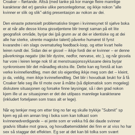
Croaker -- flørtande. Altså (med tanke på kor mange fleire mannlige
karakterar det er) ganske ulike personlegdomar, og ikkje nokon "alle
kvinner er slik og slik"-aktig presentasjon av nokon av dei.
Den einaste potensielt problematiske tingen i kvinnesynet til sjølve boka
er at når alle desse klona gisseljentene blir trengt saman på eit lite
geografisk område, byrjar dei (på grunn av at dei er identiske og at dei
alle har sterke, utrente magiske talent) påverke humøret til fyrst
kvarandre i ein slags overnaturleg feedback-loop, og etter kvart heile
leiren rundt dei. Sidan dei er gissel -- ikkje fordi dei er kvinner -- er denne
påverkninga negativ (dei blir dystre, nedfor, nervøse, etc.), og når gissela
har vore i leiren lenge nok til at menstruasjonssyklusane deira byrjar
synkronisere blir det månadleg ekstra ille. Dette kan eg forstå at kan
verke kvinnefiendtleg, men det slo eigentleg ikkje meg som det -- kleint,
jo da, veldig, men ikkje kvinnefiendtleg. Det blir i hovudsak brukt for å få
Croaker føle seg ille til mote over å måtte (så diplomatisk som mogeleg)
diskutere situasjonen og forsøke finne løysingar, så i den grad nokon
kjem ille ut av situasjonen er det dei utilpass mannlege karakterane
(inkludert forteljaren som trass alt er lege).
Når eg tenkjer meg om etter ting no før eg skulle trykkje "Submit" sp
kjem eg på ein annan ting i boka som kan tolkast som
kvinnenedverdigande -- ei jente som er vekka frå dei daude svinner
gradvis tilbake mot grava, og hovudbøtemiddelet dei finn er at viss ho har
sex så staggar det effekten. Eg ser at det kan bli tolka som svært