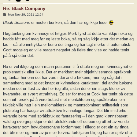
Re: Black Company
P
Mon Nov 29, 2021 12:54
o
s
Bleak Seasons
er neste i bunken, så den har eg ikkje lese!
t
Høgttenking om kvinnesynet følgjer. Merk fyrst at dette var ikkje noko eg
hadde fått med meg før eg leste boka, så eg såg ikkje etter det medan eg
las -- så alle inntrykka er berre dei tinga eg har lagt merke til automatisk.
Godt mogeleg eg ville reagert negativt på fleire ting viss eg hadde tenkt
på å sjå etter det.
No er vel ikkje eg som mann personen til å uttale meg om kvinnesynet er
problematisk eller ikkje. Det
er
merkbart meir objektiviserande språkbruk
og tankar her enn det har vore i dei andre bøkene, men eg såg det i
samanheng med at det knapt er kvinnelege karakterar i dei andre bøkene,
medan det er flust av dei her (og alle, sidan dei er ein slags kloner av
kvarandre, er svært attraktive). Eg ser for meg at Cook har tenkt på dette
som eit forsøk på å vere trufast mot mentaliteten og språkbruken ein
faktisk ville hatt i ein mellomaldersk og mannsdominert militærleir som
plutseleg har haugar av attraktive kvinnelege fangar. Det blir imidlertid
verande berre med språkbruk og fantasering -- i den grad kjønnsbasert
vald og overgrep skjer er det utelukkande off screen og utført av vonde
karakterar som hovudpersonane fordømmer. I tillegg er det ein av tinga
det blir meir og meir av jo meir forvirra forteljaren blir, og han er sjølv ofte