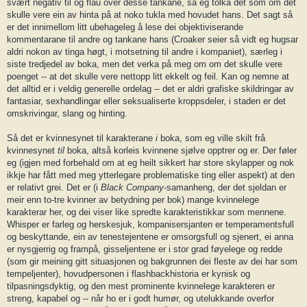
svært negativ til og flau over desse tankane, så eg tolka det som om det
skulle vere ein av hinta på at noko tukla med hovudet hans. Det sagt så
er det innimellom litt ubehageleg å lese dei objektiviserande
kommentarane til andre og tankane hans (Croaker seier så vidt eg hugsar
aldri nokon av tinga høgt, i motsetning til andre i kompaniet), særleg i
siste tredjedel av boka, men det verka på meg om om det skulle vere
poenget -- at det skulle vere nettopp litt ekkelt og feil. Kan og nemne at
det alltid er i veldig generelle ordelag -- det er aldri grafiske skildringar av
fantasiar, sexhandlingar eller seksualiserte kroppsdeler, i staden er det
omskrivingar, slang og hinting.
Så det er kvinnesynet til karakterane
i
boka, som eg ville skilt frå
kvinnesynet
til
boka, altså korleis kvinnene sjølve opptrer og er. Der føler
eg (igjen med forbehald om at eg heilt sikkert har store skylapper og nok
ikkje har fått med meg ytterlegare problematiske ting eller aspekt) at den
er relativt grei. Det er (i
Black Company
-samanheng, der det sjeldan er
meir enn to-tre kvinner av betydning per bok) mange kvinnelege
karakterar her, og dei viser like spredte karakteristikkar som mennene.
Whisper er farleg og herskesjuk, kompanisersjanten er temperamentsfull
og beskyttande, ein av tenestejentene er omsorgsfull og sjenert, ei anna
er nysgjerrig og frampå, gisseljentene er i stor grad føyelege og redde
(som gir meining gitt situasjonen og bakgrunnen dei fleste av dei har som
tempeljenter), hovudpersonen i flashbackhistoria er kynisk og
tilpasningsdyktig, og den mest prominente kvinnelege karakteren er
streng, kapabel og -- når ho er i godt humør, og utelukkande overfor