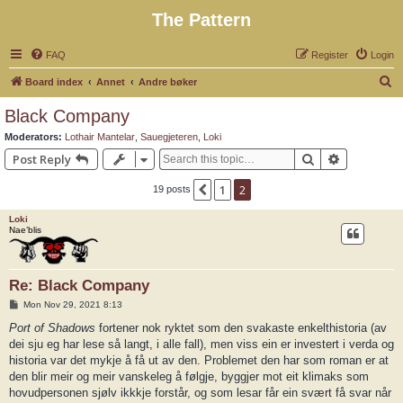
The Pattern
FAQ
Register
Login
S
Board index
Annet
Andre bøker
e
Black Company
a
Moderators:
Lothair Mantelar
,
Sauegjeteren
,
Loki
r
Search
Advanced 
Post Reply
c
1
2
Previous
19 posts
h
Loki
Nae’blis
Re: Black Company
P
Mon Nov 29, 2021 8:13
o
s
Port of Shadows
fortener nok ryktet som den svakaste enkelthistoria (av
t
dei sju eg har lese så langt, i alle fall), men viss ein er investert i verda og
historia var det mykje å få ut av den. Problemet den har som roman er at
den blir meir og meir vanskeleg å følgje, byggjer mot eit klimaks som
hovudpersonen sjølv ikkkje forstår, og som lesar får ein svært få svar når