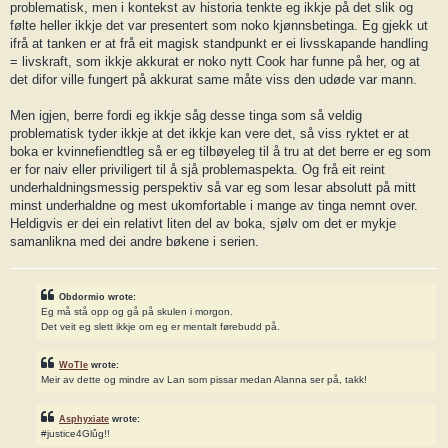
problematisk, men i kontekst av historia tenkte eg ikkje på det slik og
følte heller ikkje det var presentert som noko kjønnsbetinga. Eg gjekk ut
ifrå at tanken er at frå eit magisk standpunkt er ei livsskapande handling
= livskraft, som ikkje akkurat er noko nytt Cook har funne på her, og at
det difor ville fungert på akkurat same måte viss den udøde var mann.
Men igjen, berre fordi eg ikkje såg desse tinga som så veldig
problematisk tyder ikkje at det ikkje kan vere det, så viss ryktet er at
boka er kvinnefiendtleg så er eg tilbøyeleg til å tru at det berre er eg som
er for naiv eller priviligert til å sjå problemaspekta. Og frå eit reint
underhaldningsmessig perspektiv så var eg som lesar absolutt på mitt
minst underhaldne og mest ukomfortable i mange av tinga nemnt over.
Heldigvis er dei ein relativt liten del av boka, sjølv om det er mykje
samanlikna med dei andre bøkene i serien.
Obdormio wrote:
Eg må stå opp og gå på skulen i morgon.
Det veit eg slett ikkje om eg er mentalt førebudd på.
WoTle
wrote:
Meir av dette og mindre av Lan som pissar medan Alanna ser på, takk!
Asphyxiate
wrote:
#justice4Glûg!!