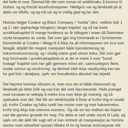
det heile er over. Dermed blir det som roman eit antiklimaks å komme til
slutten, og eg forstår lesarfrustrasjonen. Heldigvis var eg førebudd på at
dette var tilfelle, og eg må sei eg er veldig glad eg las den.
Historia følgjer Croaker og Black Company i "notida" (dvs. mellom bok 1
og 2 i den opphavlege trilogien) i lengre kapittel, og så har korte
avstikkarkapittel til mange hundrevis av år tidlegare i eraen då Dominator
styrte brorparten av verda. Det som gjer ting forvirrande er i fyrstnemnte
historietråd at Croaker i tillegg til å ikkje ha all informasjonen om kva som
føregår, attpåtil blir magisk manipulert både kjenslemessig og
hukommelsesmessig, og i stadig større grad utover boka. Det som gjer
ting forvirrande i avstikkarkapittela er at dei er meint å vere "found
footage"-kapittel som har gått gjennom minst ein, sannsynlegvis fleire,
rundar sensur og omskriving, og dermed slett ikkje naudsynleg kan tas
for god fisk i detaljane, sjølv om hovudtrekka absolutt har skjedd.
Det høyrest kanskje slitsamt ut, men viss ein er både interessert og
førebudd på dette (slik eg var) kan det vere fascinerande. Heile poenget
med romanen er nettopp å merke kva som ikkje gir meining, og så
spekulere over det. Det blir ein detektivjobb å finne ut
kvifor
ting er snudd
på,
kvifor
Croaker og folka rundt han mister meir og meir hukommelse,
kvifor
ting ikkje kan stemme overeins. Og når ein les mellom dei linjene
vart det ganske givande for meg. For dette er sett under styret til Lady, og
sjølv om det aldri blir sagt rett ut kan omtrent all manipulasjon av historia
nesten med sikkerheit sporast tilbake til ho og hennar motivasjonar slik