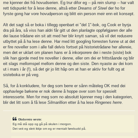
me kjenner dei frå hovudserien. Eg trur difor eg -- på rein slump -- har valt
rett tidspunkt for å lese denne, altså etter
Dreams of Steel
der ho for
fyrste gong har vore hovudperson og blitt ein person meir enn eit konsept.
Alt det sagt så er boka i tillegg openbart ei "del 1"-bok, og Cook er byrja
dra på åra, så viss han aldri får gitt ut den planlagte oppfølgjaren der alle
dei lause trådane ein sit att med her blir knytt saman, så vil det redusere
utbyttet på å ha lese denne. Har med litt googling forresten funne ut at det
er fire noveller som i alle fall delvis fortset på historietrådane her allereie,
men det er uklart om planen hans er å inkorporere dei i neste (siste) bok
slik han gjorde med tre noveller i denne, eller om dei er frittståande og blir
eit slags mellomspel mellom denne og den siste. Den nyaste av dei kom
ut i mars i år (!), så det gir jo litt håp om at han er aktiv for fullt og at
sisteboka er på veg.
Så, for å konkludere, for deg som berre er sånn måteleg OK med dei
opphavlege bøkene er nok denne å hoppe over som for spesielt
interesserte. Men for meg som no absolutt kjenner meg i den kategorien,
blir det litt som å få lese
Silmarillion
etter å ha lese
Ringenes herre
.
Obdormio wrote:
Eg må stå opp og gå på skulen i morgon.
Det veit eg slett ikkje om eg er mentalt førebudd på.