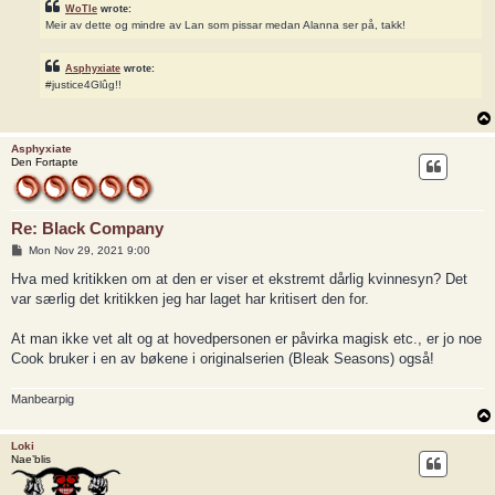
WoTle
wrote:
Meir av dette og mindre av Lan som pissar medan Alanna ser på, takk!
Asphyxiate
wrote:
#justice4Glûg!!
Asphyxiate
Den Fortapte
Re: Black Company
P
Mon Nov 29, 2021 9:00
o
s
Hva med kritikken om at den er viser et ekstremt dårlig kvinnesyn? Det
t
var særlig det kritikken jeg har laget har kritisert den for.
At man ikke vet alt og at hovedpersonen er påvirka magisk etc., er jo noe
Cook bruker i en av bøkene i originalserien (Bleak Seasons) også!
Manbearpig
Loki
Nae’blis