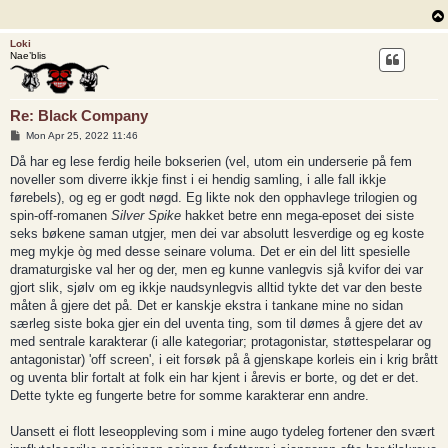
Loki
Nae’blis
Re: Black Company
P
Mon Apr 25, 2022 11:46
o
s
Då har eg lese ferdig heile bokserien (vel, utom ein underserie på fem
t
noveller som diverre ikkje finst i ei hendig samling, i alle fall ikkje
førebels), og eg er godt nøgd. Eg likte nok den opphavlege trilogien og
spin-off-romanen
Silver Spike
hakket betre enn mega-eposet dei siste
seks bøkene saman utgjer, men dei var absolutt lesverdige og eg koste
meg mykje òg med desse seinare voluma. Det er ein del litt spesielle
dramaturgiske val her og der, men eg kunne vanlegvis sjå kvifor dei var
gjort slik, sjølv om eg ikkje naudsynlegvis alltid tykte det var den beste
måten å gjere det på. Det er kanskje ekstra i tankane mine no sidan
særleg siste boka gjer ein del uventa ting, som til dømes å gjere det av
med sentrale karakterar (i alle kategoriar; protagonistar, støttespelarar og
antagonistar) 'off screen', i eit forsøk på å gjenskape korleis ein i krig brått
og uventa blir fortalt at folk ein har kjent i årevis er borte, og det er det.
Dette tykte eg fungerte betre for somme karakterar enn andre.
Uansett ei flott leseoppleving som i mine augo tydeleg fortener den svært