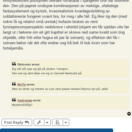
innflytelsesrike posisjonen seinare forfattarar i sjangeren ofte har tilskreve
den. Den på papiret småsprø kombinasjonen av mektige, ufattelege
fantasyelement og kynisk, kvasirealistisk kvardagsskildring av
soldatteneste fungerer svært bra, for meg i alle fall. Eg liker òg den (med
nokre få og relativt små unntak) trufaste bruken av reint
fyrstepersonsperspektiv nedskreve i ettertid (skjønt ein får sjeldan vite før
langt ut i bøkene om eit gitt kapittel er skreve ned same kveld som ting
skjedde, eller fritt etter hugsa eit par år seinare), og effekten det får i
seinare bøker når det ofte endrar seg frå bok til bok kven som har
forteljarrolla.
Obdormio wrote:
Eg må stå opp og gå på skulen i morgon.
Det veit eg slett ikkje om eg er mentalt førebudd på.
WoTle
wrote:
Meir av dette og mindre av Lan som pissar medan Alanna ser på, takk!
Asphyxiate
wrote:
#justice4Glûg!!
Post Reply