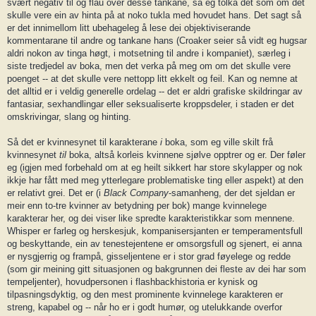
svært negativ til og flau over desse tankane, så eg tolka det som om det
skulle vere ein av hinta på at noko tukla med hovudet hans. Det sagt så
er det innimellom litt ubehageleg å lese dei objektiviserande
kommentarane til andre og tankane hans (Croaker seier så vidt eg hugsar
aldri nokon av tinga høgt, i motsetning til andre i kompaniet), særleg i
siste tredjedel av boka, men det verka på meg om om det skulle vere
poenget -- at det skulle vere nettopp litt ekkelt og feil. Kan og nemne at
det alltid er i veldig generelle ordelag -- det er aldri grafiske skildringar av
fantasiar, sexhandlingar eller seksualiserte kroppsdeler, i staden er det
omskrivingar, slang og hinting.
Så det er kvinnesynet til karakterane
i
boka, som eg ville skilt frå
kvinnesynet
til
boka, altså korleis kvinnene sjølve opptrer og er. Der føler
eg (igjen med forbehald om at eg heilt sikkert har store skylapper og nok
ikkje har fått med meg ytterlegare problematiske ting eller aspekt) at den
er relativt grei. Det er (i
Black Company
-samanheng, der det sjeldan er
meir enn to-tre kvinner av betydning per bok) mange kvinnelege
karakterar her, og dei viser like spredte karakteristikkar som mennene.
Whisper er farleg og herskesjuk, kompanisersjanten er temperamentsfull
og beskyttande, ein av tenestejentene er omsorgsfull og sjenert, ei anna
er nysgjerrig og frampå, gisseljentene er i stor grad føyelege og redde
(som gir meining gitt situasjonen og bakgrunnen dei fleste av dei har som
tempeljenter), hovudpersonen i flashbackhistoria er kynisk og
tilpasningsdyktig, og den mest prominente kvinnelege karakteren er
streng, kapabel og -- når ho er i godt humør, og utelukkande overfor