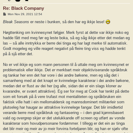
Re: Black Company
P
Mon Nov 29, 2021 12:54
o
s
Bleak Seasons
er neste i bunken, så den har eg ikkje lese!
t
Høgttenking om kvinnesynet følgjer. Merk fyrst at dette var ikkje noko eg
hadde fått med meg før eg leste boka, så eg såg ikkje etter det medan eg
las -- så alle inntrykka er berre dei tinga eg har lagt merke til automatisk.
Godt mogeleg eg ville reagert negativt på fleire ting viss eg hadde tenkt
på å sjå etter det.
No er vel ikkje eg som mann personen til å uttale meg om kvinnesynet er
problematisk eller ikkje. Det
er
merkbart meir objektiviserande språkbruk
og tankar her enn det har vore i dei andre bøkene, men eg såg det i
samanheng med at det knapt er kvinnelege karakterar i dei andre bøkene,
medan det er flust av dei her (og alle, sidan dei er ein slags kloner av
kvarandre, er svært attraktive). Eg ser for meg at Cook har tenkt på dette
som eit forsøk på å vere trufast mot mentaliteten og språkbruken ein
faktisk ville hatt i ein mellomaldersk og mannsdominert militærleir som
plutseleg har haugar av attraktive kvinnelege fangar. Det blir imidlertid
verande berre med språkbruk og fantasering -- i den grad kjønnsbasert
vald og overgrep skjer er det utelukkande off screen og utført av vonde
karakterar som hovudpersonane fordømmer. I tillegg er det ein av tinga
det blir meir og meir av jo meir forvirra forteljaren blir, og han er sjølv ofte