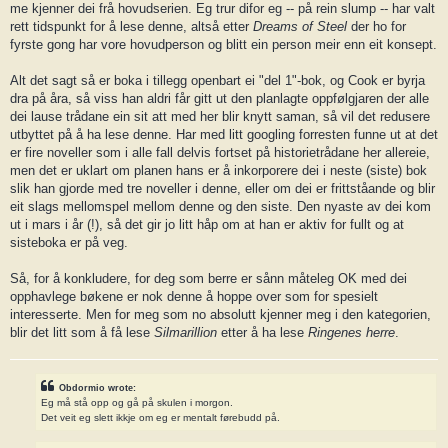
me kjenner dei frå hovudserien. Eg trur difor eg -- på rein slump -- har valt
rett tidspunkt for å lese denne, altså etter
Dreams of Steel
der ho for
fyrste gong har vore hovudperson og blitt ein person meir enn eit konsept.
Alt det sagt så er boka i tillegg openbart ei "del 1"-bok, og Cook er byrja
dra på åra, så viss han aldri får gitt ut den planlagte oppfølgjaren der alle
dei lause trådane ein sit att med her blir knytt saman, så vil det redusere
utbyttet på å ha lese denne. Har med litt googling forresten funne ut at det
er fire noveller som i alle fall delvis fortset på historietrådane her allereie,
men det er uklart om planen hans er å inkorporere dei i neste (siste) bok
slik han gjorde med tre noveller i denne, eller om dei er frittståande og blir
eit slags mellomspel mellom denne og den siste. Den nyaste av dei kom
ut i mars i år (!), så det gir jo litt håp om at han er aktiv for fullt og at
sisteboka er på veg.
Så, for å konkludere, for deg som berre er sånn måteleg OK med dei
opphavlege bøkene er nok denne å hoppe over som for spesielt
interesserte. Men for meg som no absolutt kjenner meg i den kategorien,
blir det litt som å få lese
Silmarillion
etter å ha lese
Ringenes herre
.
Obdormio wrote:
Eg må stå opp og gå på skulen i morgon.
Det veit eg slett ikkje om eg er mentalt førebudd på.