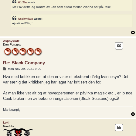
WoTle
wrote:
Meir av dette og mindre av Lan som pissar medan Alanna ser på, takk!
Asphyxiate
wrote:
#justice4Glûg!!
Asphyxiate
Den Fortapte
Re: Black Company
P
Mon Nov 29, 2021 9:00
o
s
Hva med kritikken om at den er viser et ekstremt dårlig kvinnesyn? Det
t
var særlig det kritikken jeg har laget har kritisert den for.
At man ikke vet alt og at hovedpersonen er påvirka magisk etc., er jo noe
Cook bruker i en av bøkene i originalserien (Bleak Seasons) også!
Manbearpig
Loki
Nae’blis