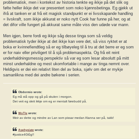
problematisk, men i kontekst av historia tenkte eg ikkje på det slik og
følte heller ikkje det var presentert som noko kjønnsbetinga. Eg gjekk ut
ifrå at tanken er at frå eit magisk standpunkt er ei livsskapande handling
= livskraft, som ikkje akkurat er noko nytt Cook har funne på her, og at
det difor ville fungert på akkurat same måte viss den udøde var mann.
Men igjen, berre fordi eg ikkje såg desse tinga som så veldig
problematisk tyder ikkje at det ikkje kan vere det, så viss ryktet er at
boka er kvinnefiendtleg så er eg tilbøyeleg til å tru at det berre er eg som
er for naiv eller priviligert til å sjå problemaspekta. Og frå eit reint
underhaldningsmessig perspektiv så var eg som lesar absolutt på mitt
minst underhaldne og mest ukomfortable i mange av tinga nemnt over.
Heldigvis er dei ein relativt liten del av boka, sjølv om det er mykje
samanlikna med dei andre bøkene i serien.
Obdormio wrote:
Eg må stå opp og gå på skulen i morgon.
Det veit eg slett ikkje om eg er mentalt førebudd på.
WoTle
wrote:
Meir av dette og mindre av Lan som pissar medan Alanna ser på, takk!
Asphyxiate
wrote:
#justice4Glûg!!