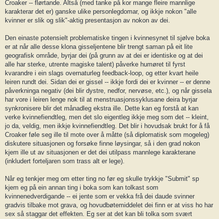
Croaker -- flørtande. Altså (med tanke på kor mange fleire mannlige
karakterar det er) ganske ulike personlegdomar, og ikkje nokon "alle
kvinner er slik og slik"-aktig presentasjon av nokon av dei.
Den einaste potensielt problematiske tingen i kvinnesynet til sjølve boka
er at når alle desse klona gisseljentene blir trengt saman på eit lite
geografisk område, byrjar dei (på grunn av at dei er identiske og at dei
alle har sterke, utrente magiske talent) påverke humøret til fyrst
kvarandre i ein slags overnaturleg feedback-loop, og etter kvart heile
leiren rundt dei. Sidan dei er gissel -- ikkje fordi dei er kvinner -- er denne
påverkninga negativ (dei blir dystre, nedfor, nervøse, etc.), og når gissela
har vore i leiren lenge nok til at menstruasjonssyklusane deira byrjar
synkronisere blir det månadleg ekstra ille. Dette kan eg forstå at kan
verke kvinnefiendtleg, men det slo eigentleg ikkje meg som det -- kleint,
jo da, veldig, men ikkje kvinnefiendtleg. Det blir i hovudsak brukt for å få
Croaker føle seg ille til mote over å måtte (så diplomatisk som mogeleg)
diskutere situasjonen og forsøke finne løysingar, så i den grad nokon
kjem ille ut av situasjonen er det dei utilpass mannlege karakterane
(inkludert forteljaren som trass alt er lege).
Når eg tenkjer meg om etter ting no før eg skulle trykkje "Submit" sp
kjem eg på ein annan ting i boka som kan tolkast som
kvinnenedverdigande -- ei jente som er vekka frå dei daude svinner
gradvis tilbake mot grava, og hovudbøtemiddelet dei finn er at viss ho har
sex så staggar det effekten. Eg ser at det kan bli tolka som svært