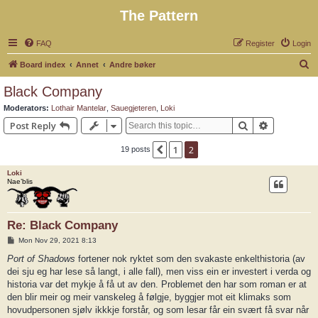
The Pattern
FAQ
Register
Login
S
Board index
Annet
Andre bøker
e
Black Company
a
Moderators:
Lothair Mantelar
,
Sauegjeteren
,
Loki
r
Search
Advanced 
Post Reply
c
1
2
Previous
19 posts
h
Loki
Nae’blis
Re: Black Company
P
Mon Nov 29, 2021 8:13
o
s
Port of Shadows
fortener nok ryktet som den svakaste enkelthistoria (av
t
dei sju eg har lese så langt, i alle fall), men viss ein er investert i verda og
historia var det mykje å få ut av den. Problemet den har som roman er at
den blir meir og meir vanskeleg å følgje, byggjer mot eit klimaks som
hovudpersonen sjølv ikkkje forstår, og som lesar får ein svært få svar når