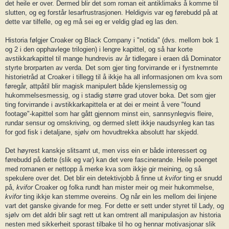
det heile er over. Dermed blir det som roman eit antiklimaks å komme til
slutten, og eg forstår lesarfrustrasjonen. Heldigvis var eg førebudd på at
dette var tilfelle, og eg må sei eg er veldig glad eg las den.
Historia følgjer Croaker og Black Company i "notida" (dvs. mellom bok 1
og 2 i den opphavlege trilogien) i lengre kapittel, og så har korte
avstikkarkapittel til mange hundrevis av år tidlegare i eraen då Dominator
styrte brorparten av verda. Det som gjer ting forvirrande er i fyrstnemnte
historietråd at Croaker i tillegg til å ikkje ha all informasjonen om kva som
føregår, attpåtil blir magisk manipulert både kjenslemessig og
hukommelsesmessig, og i stadig større grad utover boka. Det som gjer
ting forvirrande i avstikkarkapittela er at dei er meint å vere "found
footage"-kapittel som har gått gjennom minst ein, sannsynlegvis fleire,
rundar sensur og omskriving, og dermed slett ikkje naudsynleg kan tas
for god fisk i detaljane, sjølv om hovudtrekka absolutt har skjedd.
Det høyrest kanskje slitsamt ut, men viss ein er både interessert og
førebudd på dette (slik eg var) kan det vere fascinerande. Heile poenget
med romanen er nettopp å merke kva som ikkje gir meining, og så
spekulere over det. Det blir ein detektivjobb å finne ut
kvifor
ting er snudd
på,
kvifor
Croaker og folka rundt han mister meir og meir hukommelse,
kvifor
ting ikkje kan stemme overeins. Og når ein les mellom dei linjene
vart det ganske givande for meg. For dette er sett under styret til Lady, og
sjølv om det aldri blir sagt rett ut kan omtrent all manipulasjon av historia
nesten med sikkerheit sporast tilbake til ho og hennar motivasjonar slik