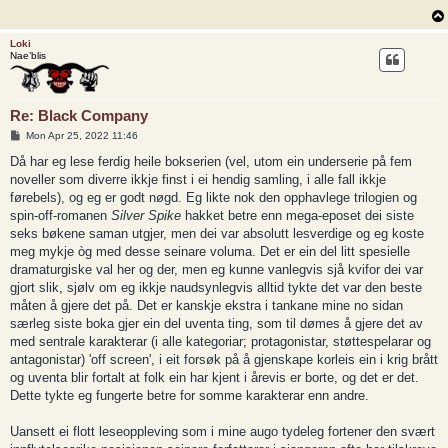
Loki
Nae’blis
Re: Black Company
P
Mon Apr 25, 2022 11:46
o
s
Då har eg lese ferdig heile bokserien (vel, utom ein underserie på fem
t
noveller som diverre ikkje finst i ei hendig samling, i alle fall ikkje
førebels), og eg er godt nøgd. Eg likte nok den opphavlege trilogien og
spin-off-romanen
Silver Spike
hakket betre enn mega-eposet dei siste
seks bøkene saman utgjer, men dei var absolutt lesverdige og eg koste
meg mykje òg med desse seinare voluma. Det er ein del litt spesielle
dramaturgiske val her og der, men eg kunne vanlegvis sjå kvifor dei var
gjort slik, sjølv om eg ikkje naudsynlegvis alltid tykte det var den beste
måten å gjere det på. Det er kanskje ekstra i tankane mine no sidan
særleg siste boka gjer ein del uventa ting, som til dømes å gjere det av
med sentrale karakterar (i alle kategoriar; protagonistar, støttespelarar og
antagonistar) 'off screen', i eit forsøk på å gjenskape korleis ein i krig brått
og uventa blir fortalt at folk ein har kjent i årevis er borte, og det er det.
Dette tykte eg fungerte betre for somme karakterar enn andre.
Uansett ei flott leseoppleving som i mine augo tydeleg fortener den svært