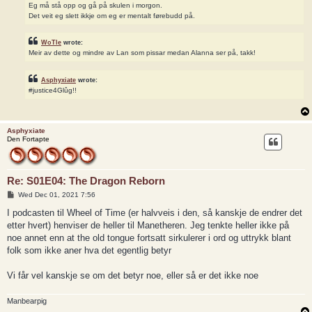
Eg må stå opp og gå på skulen i morgon.
Det veit eg slett ikkje om eg er mentalt førebudd på.
WoTle
wrote:
Meir av dette og mindre av Lan som pissar medan Alanna ser på, takk!
Asphyxiate
wrote:
#justice4Glûg!!
Asphyxiate
Den Fortapte
Re: S01E04: The Dragon Reborn
P
Wed Dec 01, 2021 7:56
o
s
I podcasten til Wheel of Time (er halvveis i den, så kanskje de endrer det
t
etter hvert) henviser de heller til Manetheren. Jeg tenkte heller ikke på
noe annet enn at the old tongue fortsatt sirkulerer i ord og uttrykk blant
folk som ikke aner hva det egentlig betyr
Vi får vel kanskje se om det betyr noe, eller så er det ikke noe
Manbearpig