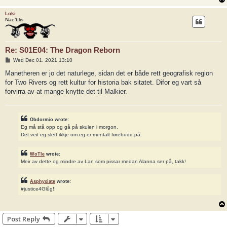
Loki
Nae’blis
Re: S01E04: The Dragon Reborn
P
Wed Dec 01, 2021 13:10
o
s
Manetheren er jo det naturlege, sidan det er både rett geografisk region
t
for Two Rivers og rett kultur for historia bak sitatet. Difor eg vart så
forvirra av at mange knytte det til Malkier.
Obdormio wrote:
Eg må stå opp og gå på skulen i morgon.
Det veit eg slett ikkje om eg er mentalt førebudd på.
WoTle
wrote:
Meir av dette og mindre av Lan som pissar medan Alanna ser på, takk!
Asphyxiate
wrote:
#justice4Glûg!!
Post Reply