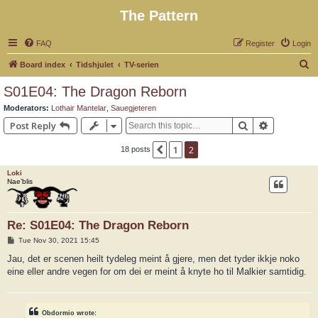
The Pattern
FAQ
Register
Login
S
Board index
Tidshjulet
TV-serien
e
S01E04: The Dragon Reborn
a
Moderators:
Lothair Mantelar
,
Sauegjeteren
r
Search
Advanced 
Post Reply
c
1
2
Previous
18 posts
h
Loki
Nae’blis
Re: S01E04: The Dragon Reborn
P
Tue Nov 30, 2021 15:45
o
s
Jau, det er scenen heilt tydeleg meint å gjere, men det tyder ikkje noko
t
eine eller andre vegen for om dei er meint å knyte ho til Malkier samtidig.
Obdormio wrote: