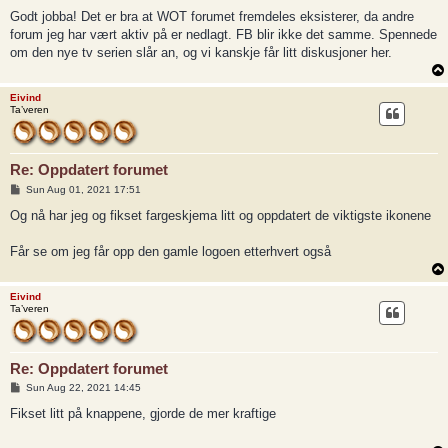
o
s
Godt jobba! Det er bra at WOT forumet fremdeles eksisterer, da andre
t
forum jeg har vært aktiv på er nedlagt. FB blir ikke det samme. Spennede
om den nye tv serien slår an, og vi kanskje får litt diskusjoner her.
Eivind
Ta’veren
Re: Oppdatert forumet
P
Sun Aug 01, 2021 17:51
o
s
Og nå har jeg og fikset fargeskjema litt og oppdatert de viktigste ikonene
t
Får se om jeg får opp den gamle logoen etterhvert også
Eivind
Ta’veren
Re: Oppdatert forumet
P
Sun Aug 22, 2021 14:45
o
s
Fikset litt på knappene, gjorde de mer kraftige
t