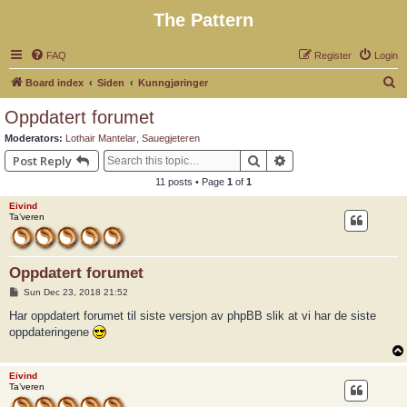
The Pattern
FAQ
Register
Login
S
Board index
Siden
Kunngjøringer
e
Oppdatert forumet
a
Moderators:
Lothair Mantelar
,
Sauegjeteren
r
Search
Advanced search
Post Reply
c
11 posts • Page
1
of
1
h
Eivind
Ta’veren
Oppdatert forumet
P
Sun Dec 23, 2018 21:52
o
s
Har oppdatert forumet til siste versjon av phpBB slik at vi har de siste
t
oppdateringene
Eivind
Ta’veren