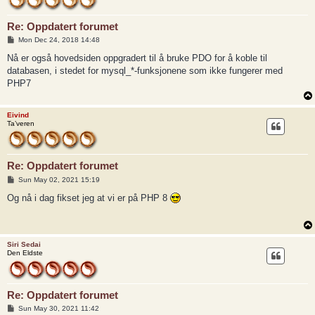
Re: Oppdatert forumet
P
Mon Dec 24, 2018 14:48
o
s
Nå er også hovedsiden oppgradert til å bruke PDO for å koble til
t
databasen, i stedet for mysql_*-funksjonene som ikke fungerer med
PHP7
Eivind
Ta’veren
Re: Oppdatert forumet
P
Sun May 02, 2021 15:19
o
s
Og nå i dag fikset jeg at vi er på PHP 8
t
Siri Sedai
Den Eldste
Re: Oppdatert forumet
P
Sun May 30, 2021 11:42