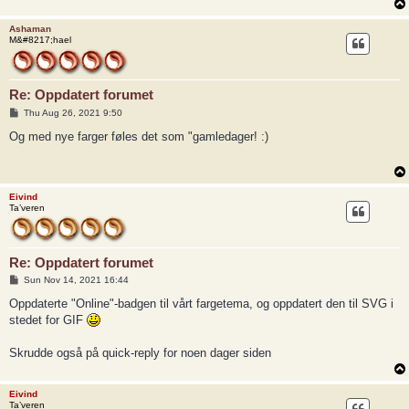
Ashaman
M&#8217;hael
Re: Oppdatert forumet
P
Thu Aug 26, 2021 9:50
o
s
Og med nye farger føles det som "gamledager! :)
t
Eivind
Ta’veren
Re: Oppdatert forumet
P
Sun Nov 14, 2021 16:44
o
s
Oppdaterte "Online"-badgen til vårt fargetema, og oppdatert den til SVG i
t
stedet for GIF
Skrudde også på quick-reply for noen dager siden
Eivind
Ta’veren