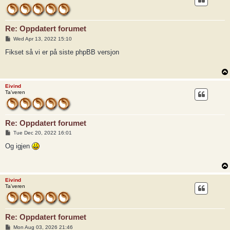
Re: Oppdatert forumet
P
Wed Apr 13, 2022 15:10
o
s
Fikset så vi er på siste phpBB versjon
t
Eivind
Ta’veren
Re: Oppdatert forumet
P
Tue Dec 20, 2022 16:01
o
s
Og igjen
t
Eivind
Ta’veren
Re: Oppdatert forumet
P
Mon Aug 03, 2026 21:46