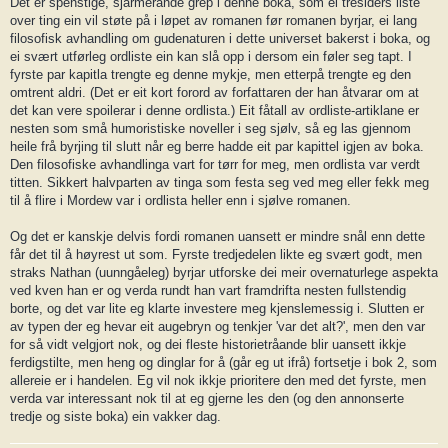
Det er spenstige, sjarmerande grep i denne boka, som ei tresiders liste
over ting ein vil støte på i løpet av romanen før romanen byrjar, ei lang
filosofisk avhandling om gudenaturen i dette universet bakerst i boka, og
ei svært utførleg ordliste ein kan slå opp i dersom ein føler seg tapt. I
fyrste par kapitla trengte eg denne mykje, men etterpå trengte eg den
omtrent aldri. (Det er eit kort forord av forfattaren der han åtvarar om at
det kan vere spoilerar i denne ordlista.) Eit fåtall av ordliste-artiklane er
nesten som små humoristiske noveller i seg sjølv, så eg las gjennom
heile frå byrjing til slutt når eg berre hadde eit par kapittel igjen av boka.
Den filosofiske avhandlinga vart for tørr for meg, men ordlista var verdt
titten. Sikkert halvparten av tinga som festa seg ved meg eller fekk meg
til å flire i Mordew var i ordlista heller enn i sjølve romanen.
Og det er kanskje delvis fordi romanen uansett er mindre snål enn dette
får det til å høyrest ut som. Fyrste tredjedelen likte eg svært godt, men
straks Nathan (uunngåeleg) byrjar utforske dei meir overnaturlege aspekta
ved kven han er og verda rundt han vart framdrifta nesten fullstendig
borte, og det var lite eg klarte investere meg kjenslemessig i. Slutten er
av typen der eg hevar eit augebryn og tenkjer 'var det alt?', men den var
for så vidt velgjort nok, og dei fleste historietråande blir uansett ikkje
ferdigstilte, men heng og dinglar for å (går eg ut ifrå) fortsetje i bok 2, som
allereie er i handelen. Eg vil nok ikkje prioritere den med det fyrste, men
verda var interessant nok til at eg gjerne les den (og den annonserte
tredje og siste boka) ein vakker dag.