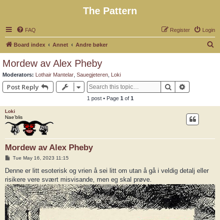
The Pattern
FAQ
Register
Login
S
Board index
Annet
Andre bøker
e
Mordew av Alex Pheby
a
Moderators:
Lothair Mantelar
,
Sauegjeteren
,
Loki
r
Search
Advanced 
Post Reply
c
1 post • Page
1
of
1
h
Loki
Nae’blis
Mordew av Alex Pheby
P
Tue May 16, 2023 11:15
o
s
Denne er litt esoterisk og vrien å sei litt om utan å gå i veldig detalj eller
t
risikere vere svært misvisande, men eg skal prøve.