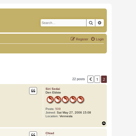
Search
Advanced search
Register
Login
1
2
Previous
22 posts
Siri Sedai
Den Eldste
Posts:
509
Joined:
Sat May 27, 2006 15:08
Location:
Vennesla
T
o
p
Chiad