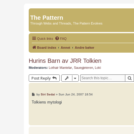
The Pattern
Through Webs and Threads, The Pattern Evolves
Quick links
FAQ
Board index
Annet
Andre bøker
Hurins Barn av JRR Tolkien
Moderators:
Lothair Mantelar
,
Sauegjeteren
,
Loki
Post Reply
P
by
Siri Sedai
»
Sun Jun 24, 2007 18:54
o
s
Tolkiens mytologi
t