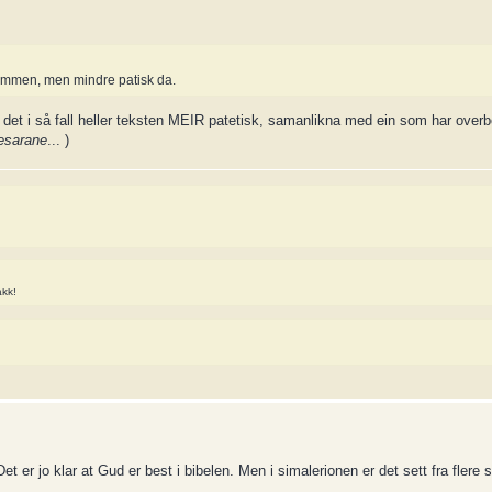
ndommen, men mindre patisk da.
 det i så fall heller teksten MEIR patetisk, samanlikna med ein som har overbe
lesarane
... )
akk!
Det er jo klar at Gud er best i bibelen. Men i simalerionen er det sett fra flere