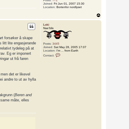
Posts:
771
Joined:
Fri Jun 01, 2007 15:30
Location:
Bortenfor nordlyset
T
o
p
Loki
Nae’blis
rt forsøker å skape
 litt lite engasjerande
Posts:
3445
Joined:
Sat May 28, 2005 17:07
relativt tydeleg på at
Location:
I'm ... from Earth
grav. Eg er imponert
C
Contact:
o
ingar ut frå faren
n
t
a
c
, men det er likevel
t
L
ei andre to ut av hylla
o
k
i
akgrunn (
Beren and
på same måte, elles