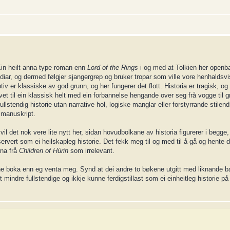
Ein heilt anna type roman enn
Lord of the Rings
i og med at Tolkien her openba
diar, og dermed følgjer sjangergrep og bruker tropar som ville vore henhaldsvis
iv er klassiske av god grunn, og her fungerer det flott. Historia er tragisk, og 
 livet til ein klassisk helt med ein forbannelse hengande over seg frå vogge til 
ullstendig historie utan narrative hol, logiske manglar eller forstyrrande stilendr
e manuskript.
 vil det nok vere lite nytt her, sidan hovudbolkane av historia figurerer i begge
servert som ei heilskapleg historie. Det fekk meg til og med til å gå og hente d
rna frå
Children of Húrin
som irrelevant.
nne boka enn eg venta meg. Synd at dei andre to bøkene utgitt med liknande b
gt mindre fullstendige og ikkje kunne ferdigstillast som ei einheitleg historie 