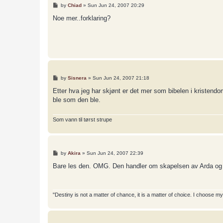
P
by
Chiad
»
Sun Jun 24, 2007 20:29
o
s
Noe mer..forklaring?
t
P
by
Sisnera
»
Sun Jun 24, 2007 21:18
o
s
Etter hva jeg har skjønt er det mer som bibelen i kristend
t
ble som den ble.
Som vann til tørst strupe
P
by
Akira
»
Sun Jun 24, 2007 22:39
o
s
Bare les den. OMG. Den handler om skapelsen av Arda og al
t
"Destiny is not a matter of chance, it is a matter of choice. I choose m