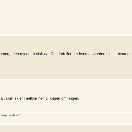
ommen, men mindre patisk da. Den forteller om hvordan verden ble til, hvordan
t som skjer imellom helt til krigen om ringen.
y own destiny."