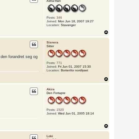
Asha’man
Posts:
346
Joined:
Mon Jun 18, 2007 19:27
Location:
Stavanger
T
o
p
Sisnera
Sitter
 den forandret seg og
Posts:
771
Joined:
Fri Jun 01, 2007 15:30
Location:
Bortenfor nordlyset
T
o
p
Akira
Den Fortapte
Posts:
1520
Joined:
Wed Jun 01, 2005 18:14
T
o
p
Loki