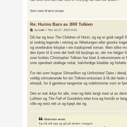
Som vann til tørst strupe
Re: Hurins Barn av JRR Tolkien
P
by
Loki
»
Thu Jul 27, 2023 9:01
o
s
Då har eg lese
The Children of Húrin
, og eg er godt nøgd! 
t
ei mektig legende i retning av Nibelungen eller greske trage
og overbrukte klisjéar i ein tradisjonell roman. Men slike mot
den kjem til å vere det heilt frå byrjinga av, der me følgjer
over korleis Christopher Tolkien har klart å rekonstruere ei f
sine openbart utallege notat, halvferdige kladdar og forlatt
For dei som hugsar
Silmarillion
og
Unfinished Tales
i detalj
veldig stimulerande for ein Tolkien-entusiast å få det heile 
etterpå, for å gjenlese tangentar og sidehistoriar som er fje
Den er nok ikkje for alle, men eg fekk langt meir ut av de
Lúthien
og
The Fall of Gondolin
) etter kva eg forstår er lan
ville eg reist rett ut og kjøpt dei òg.
Obdormio wrote:
Eg må stå opp og gå på skulen i morgon.