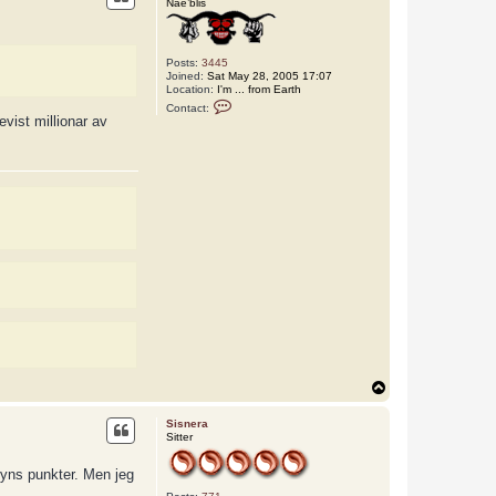
Nae’blis
Posts:
3445
Joined:
Sat May 28, 2005 17:07
Location:
I'm ... from Earth
C
Contact:
o
vist millionar av
n
t
a
c
t
L
o
k
i
T
o
p
Sisnera
Sitter
 syns punkter. Men jeg