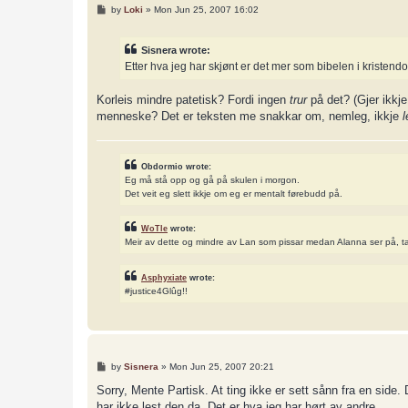
P
by
Loki
»
Mon Jun 25, 2007 16:02
o
s
t
Sisnera wrote:
Etter hva jeg har skjønt er det mer som bibelen i kriste
Korleis mindre patetisk? Fordi ingen
trur
på det? (Gjer ikkje
menneske? Det er teksten me snakkar om, nemleg, ikkje
Obdormio wrote:
Eg må stå opp og gå på skulen i morgon.
Det veit eg slett ikkje om eg er mentalt førebudd på.
WoTle
wrote:
Meir av dette og mindre av Lan som pissar medan Alanna ser på, t
Asphyxiate
wrote:
#justice4Glûg!!
P
by
Sisnera
»
Mon Jun 25, 2007 20:21
o
s
Sorry, Mente Partisk. At ting ikke er sett sånn fra en side. 
t
har ikke lest den da. Det er hva jeg har hørt av andre...