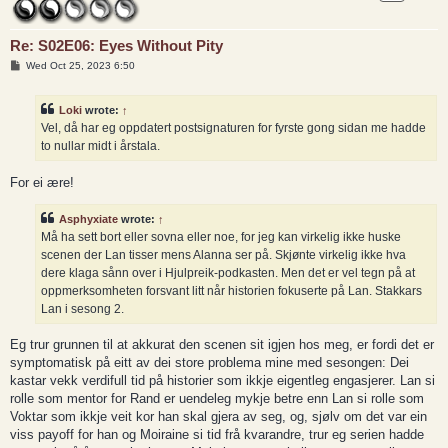
Re: S02E06: Eyes Without Pity
P
Wed Oct 25, 2023 6:50
o
s
t
Loki
wrote:
↑
Vel, då har eg oppdatert postsignaturen for fyrste gong sidan me hadde
to nullar midt i årstala.
For ei ære!
Asphyxiate
wrote:
↑
Må ha sett bort eller sovna eller noe, for jeg kan virkelig ikke huske
scenen der Lan tisser mens Alanna ser på. Skjønte virkelig ikke hva
dere klaga sånn over i Hjulpreik-podkasten. Men det er vel tegn på at
oppmerksomheten forsvant litt når historien fokuserte på Lan. Stakkars
Lan i sesong 2.
Eg trur grunnen til at akkurat den scenen sit igjen hos meg, er fordi det er
symptomatisk på eitt av dei store problema mine med sesongen: Dei
kastar vekk verdifull tid på historier som ikkje eigentleg engasjerer. Lan si
rolle som mentor for Rand er uendeleg mykje betre enn Lan si rolle som
Voktar som ikkje veit kor han skal gjera av seg, og, sjølv om det var ein
viss payoff for han og Moiraine si tid frå kvarandre, trur eg serien hadde