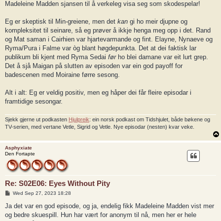
Madeleine Madden sjansen til å verkeleg visa seg som skodespelar!
Eg er skeptisk til Min-greiene, men det
kan
gi ho meir djupne og
kompleksitet til seinare, så eg prøver å ikkje henga meg opp i det. Rand
og Mat saman i Cairhien var hjartevarmande og fint. Elayne, Nynaeve og
Ryma/Pura i Falme var òg blant høgdepunkta. Det at dei faktisk lar
publikum bli kjent med Ryma Sedai
før
ho blei damane var eit lurt grep.
Det å sjå Maigan på slutten av episoden var ein god payoff for
badescenen med Moiraine førre sesong.
Alt i alt: Eg er veldig positiv, men eg håper dei får fleire episodar i
framtidige sesongar.
Sjekk gjerne ut podkasten
Hjulpreik
: ein norsk podkast om Tidshjulet, både bøkene og
TV-serien, med vertane Vetle, Sigrid og Vetle. Nye episodar (nesten) kvar veke.
Asphyxiate
Den Fortapte
Re: S02E06: Eyes Without Pity
P
Wed Sep 27, 2023 18:28
o
s
Ja det var en god episode, og ja, endelig fikk Madeleine Madden vist mer
t
og bedre skuespill. Hun har vært for anonym til nå, men her er hele