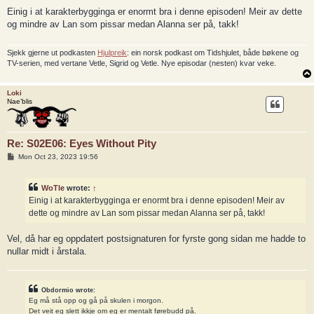
o
s
Einig i at karakterbygginga er enormt bra i denne episoden! Meir av dette
t
og mindre av Lan som pissar medan Alanna ser på, takk!
Sjekk gjerne ut podkasten
Hjulpreik
: ein norsk podkast om Tidshjulet, både bøkene og
TV-serien, med vertane Vetle, Sigrid og Vetle. Nye episodar (nesten) kvar veke.
Loki
Nae’blis
Re: S02E06: Eyes Without Pity
P
Mon Oct 23, 2023 19:56
o
s
t
WoTle
wrote:
↑
Einig i at karakterbygginga er enormt bra i denne episoden! Meir av
dette og mindre av Lan som pissar medan Alanna ser på, takk!
Vel, då har eg oppdatert postsignaturen for fyrste gong sidan me hadde to
nullar midt i årstala.
Obdormio wrote:
Eg må stå opp og gå på skulen i morgon.
Det veit eg slett ikkje om eg er mentalt førebudd på.