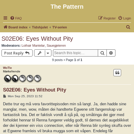
The Pattern
FAQ
Register
Login
S
Board index
Tidshjulet
TV-serien
e
S02E06: Eyes Without Pity
a
Moderators:
Lothair Mantelar
,
Sauegjeteren
r
Search
Advanced 
Post Reply
c
9 posts • Page
1
of
1
h
WoTle
Mørkefrende
S02E06: Eyes Without Pity
P
Mon Sep 25, 2023 11:52
o
s
Dette trur eg må vera favorittepisoden min så langt. Ja, den hadde sine
t
manglar, men, wow, måten dei handterte Egwene sitt fangenskap var
fantastisk bra. Det er faktisk vondt å sjå på, og småtinga dei gjer med
forholdet hennar til Renna fungerer veldig godt, til dømes det augeblikket
der dei kjenner ein viss connection, eller når Renna blir synleg skuffa over
at Egwene framleis vil bruka mugga som eit våpen. Endeleg får