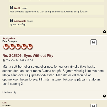
WoTle
wrote:
Meir av dette og mindre av Lan som pissar medan Alanna ser på, takk!
Asphyxiate
wrote:
#justice4Glûg!!
Asphyxiate
Den Fortapte
Re: S02E06: Eyes Without Pity
P
Tue Oct 24, 2023 18:56
o
s
Må ha sett bort eller sovna eller noe, for jeg kan virkelig ikke huske
t
scenen der Lan tisser mens Alanna ser på. Skjønte virkelig ikke hva dere
klaga sånn over i Hjulpreik-podkasten. Men det er vel tegn på at
oppmerksomheten forsvant litt når historien fokuserte på Lan. Stakkars
Lan i sesong 2.
Manbearpig
Loki
Nae’blis