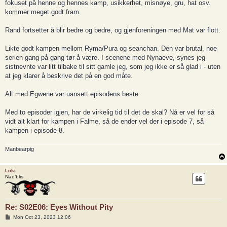
fokuset på henne og hennes kamp, usikkerhet, misnøye, gru, hat osv.
kommer meget godt fram.
Rand fortsetter å blir bedre og bedre, og gjenforeningen med Mat var flott.
Likte godt kampen mellom Ryma/Pura og seanchan. Den var brutal, noe
serien gang på gang tør å være. I scenene med Nynaeve, synes jeg
sistnevnte var litt tilbake til sitt gamle jeg, som jeg ikke er så glad i - uten
at jeg klarer å beskrive det på en god måte.
Alt med Egwene var uansett episodens beste
Med to episoder igjen, har de virkelig tid til det de skal? Nå er vel for så
vidt alt klart for kampen i Falme, så de ender vel der i episode 7, så
kampen i episode 8.
Manbearpig
Loki
Nae’blis
Re: S02E06: Eyes Without Pity
P
Mon Oct 23, 2023 12:06
o