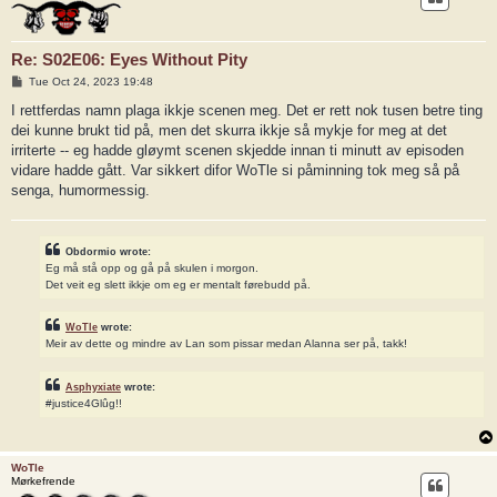
Re: S02E06: Eyes Without Pity
P
Tue Oct 24, 2023 19:48
o
s
I rettferdas namn plaga ikkje scenen meg. Det er rett nok tusen betre ting
t
dei kunne brukt tid på, men det skurra ikkje så mykje for meg at det
irriterte -- eg hadde gløymt scenen skjedde innan ti minutt av episoden
vidare hadde gått. Var sikkert difor WoTle si påminning tok meg så på
senga, humormessig.
Obdormio wrote:
Eg må stå opp og gå på skulen i morgon.
Det veit eg slett ikkje om eg er mentalt førebudd på.
WoTle
wrote:
Meir av dette og mindre av Lan som pissar medan Alanna ser på, takk!
Asphyxiate
wrote:
#justice4Glûg!!
WoTle
Mørkefrende