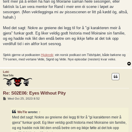
tent meir på å enten ha han og Moiraine saman heile sesongen, eller
faktisk la Lan vera mentor for Rand i meir enn éi scene i løpet av
sesongen. (Men vektlegginga mi av pissescenen er litt på kødd òg, altså,
hahah.)
Med det sagt: Nokre av greiene dei legg til for å "gi karakteren meir å
gjera" funkar godt. Eg liker veldig godt historia med Moiraine sin familie,
og eg hadde nok likt den endå betre om eg ikkje følte at det tok opp
verdifull tid i ein altfor kort sesnog.
Sjekk gjerne ut podkasten
Hjulpreik
: ein norsk podkast om Tidshjulet, både bøkene og
TV-serien, med vertane Vetle, Sigrid og Vetle. Nye episodar (nesten) kvar veke.
Loki
Nae’blis
Re: S02E06: Eyes Without Pity
P
Wed Oct 25, 2023 8:52
o
s
t
WoTle
wrote:
↑
Med det sagt: Nokre av greiene dei legg til for å "gi karakteren meir å
gjera" funkar godt. Eg liker veldig godt historia med Moiraine sin familie,
og eg hadde nok likt den endå betre om eg ikkje følte at det tok opp