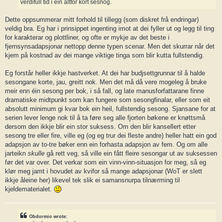
verdifull tid i ein altfor kort sesnog.
Dette oppsummerar mitt forhold til tillegg (som diskret frå endringar)
veldig bra. Eg har i prinsippet ingenting imot at dei fyller ut og legg til ting
for karakterar og plottliner, og ofte er mykje av det beste i
fjernsynsadapsjonar nettopp denne typen scenar. Men det skurrar når det
kjem på kostnad av dei mange viktige tinga som blir kutta fullstendig.
Eg forstår heller ikkje hastverket. At dei har budjsettgrunnar til å halde
sesongane korte, jau, greitt nok. Men det må då vere mogeleg å bruke
meir enn éin sesong per bok, i så fall, og late manusforfattarane finne
dramatiske midtpunkt som kan fungere som sesongfinalar, eller som eit
absolutt minimum gi kvar bok ein heil, fullstendig sesong. Sjansane for at
serien lever lenge nok til å ta føre seg alle fjorten bøkene er knøttsmå
dersom den ikkje blir ein stor suksess. Om den blir kansellert etter
sesong tre eller fire, ville eg (og eg trur dei fleste andre) heller hatt ein god
adapsjon av to-tre bøker enn ein forhasta adapsjon av fem. Og om alle
jarteikn
skulle
gå rett veg, så ville ein fått fleire sesongar ut av suksessen
før det var over. Det verkar som ein vinn-vinn-situasjon for meg, så eg
klør meg jamt i hovudet av kvifor så mange adapsjonar (WoT er slett
ikkje åleine her) likevel tek slik ei samansnurpa tilnærming til
kjeldematerialet.
Obdormio wrote: