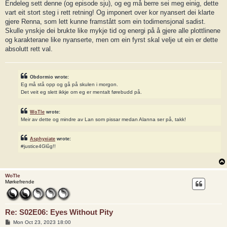
s
Endeleg sett denne (og episode sju), og eg må berre sei meg einig, dette
t
vart eit stort steg i rett retning! Og imponert over kor nyansert dei klarte
gjere Renna, som lett kunne framstått som ein todimensjonal sadist.
Skulle ynskje dei brukte like mykje tid og energi på å gjere alle plottlinene
og karakterane like nyanserte, men om ein fyrst skal velje ut ein er dette
absolutt rett val.
Obdormio wrote:
Eg må stå opp og gå på skulen i morgon.
Det veit eg slett ikkje om eg er mentalt førebudd på.
WoTle
wrote:
Meir av dette og mindre av Lan som pissar medan Alanna ser på, takk!
Asphyxiate
wrote:
#justice4Glûg!!
WoTle
Mørkefrende
Re: S02E06: Eyes Without Pity
P
Mon Oct 23, 2023 18:00