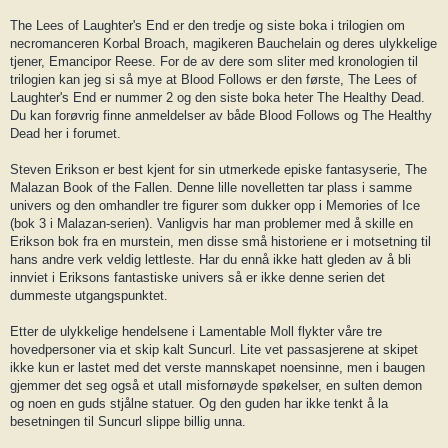
The Lees of Laughter's End er den tredje og siste boka i trilogien om
necromanceren Korbal Broach, magikeren Bauchelain og deres ulykkelige
tjener, Emancipor Reese. For de av dere som sliter med kronologien til
trilogien kan jeg si så mye at Blood Follows er den første, The Lees of
Laughter's End er nummer 2 og den siste boka heter The Healthy Dead.
Du kan forøvrig finne anmeldelser av både Blood Follows og The Healthy
Dead her i forumet.
Steven Erikson er best kjent for sin utmerkede episke fantasyserie, The
Malazan Book of the Fallen. Denne lille novelletten tar plass i samme
univers og den omhandler tre figurer som dukker opp i Memories of Ice
(bok 3 i Malazan-serien). Vanligvis har man problemer med å skille en
Erikson bok fra en murstein, men disse små historiene er i motsetning til
hans andre verk veldig lettleste. Har du ennå ikke hatt gleden av å bli
innviet i Eriksons fantastiske univers så er ikke denne serien det
dummeste utgangspunktet.
Etter de ulykkelige hendelsene i Lamentable Moll flykter våre tre
hovedpersoner via et skip kalt Suncurl. Lite vet passasjerene at skipet
ikke kun er lastet med det verste mannskapet noensinne, men i baugen
gjemmer det seg også et utall misfornøyde spøkelser, en sulten demon
og noen en guds stjålne statuer. Og den guden har ikke tenkt å la
besetningen til Suncurl slippe billig unna.