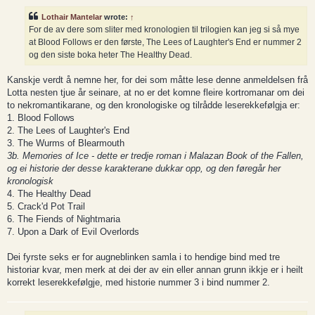
s
t
Lothair Mantelar
wrote:
↑
For de av dere som sliter med kronologien til trilogien kan jeg si så mye
at Blood Follows er den første, The Lees of Laughter's End er nummer 2
og den siste boka heter The Healthy Dead.
Kanskje verdt å nemne her, for dei som måtte lese denne anmeldelsen frå
Lotta nesten tjue år seinare, at no er det komne fleire kortromanar om dei
to nekromantikarane, og den kronologiske og tilrådde leserekkefølgja er:
1. Blood Follows
2. The Lees of Laughter's End
3. The Wurms of Blearmouth
3b. Memories of Ice - dette er tredje roman i Malazan Book of the Fallen,
og ei historie der desse karakterane dukkar opp, og den føregår her
kronologisk
4. The Healthy Dead
5. Crack'd Pot Trail
6. The Fiends of Nightmaria
7. Upon a Dark of Evil Overlords
Dei fyrste seks er for augneblinken samla i to hendige bind med tre
historiar kvar, men merk at dei der av ein eller annan grunn ikkje er i heilt
korrekt leserekkefølgje, med historie nummer 3 i bind nummer 2.