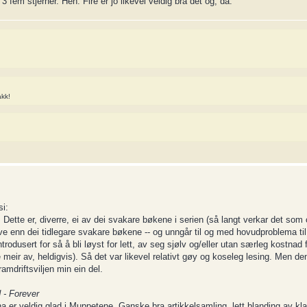
3 fem stjerner. Heh. Fire er jo likevel veldig bra det òg, då.
akk!
si:
ette er, diverre, ei av dei svakare bøkene i serien (så langt verkar det so
e enn dei tidlegare svakare bøkene -- og unngår til og med hovudproblema til
ntrodusert for så å bli løyst for lett, av seg sjølv og/eller utan særleg kostna
 meir av, heldigvis). Så det var likevel relativt gøy og koseleg lesing. Men de
amdriftsviljen min ein del.
 - Forever
na er veldig glad i Muppetene. Ganske bra artikkelsamling, lett blanding av kla