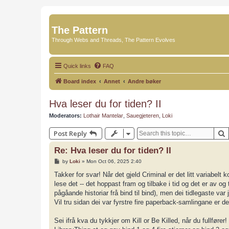
The Pattern
Through Webs and Threads, The Pattern Evolves
Quick links
FAQ
Board index
Annet
Andre bøker
Hva leser du for tiden? II
Moderators:
Lothair Mantelar
,
Sauegjeteren
,
Loki
Post Reply
Re: Hva leser du for tiden? II
P
by
Loki
»
Mon Oct 06, 2025 2:40
o
s
Takker for svar! Når det gjeld Criminal er det litt variabelt 
t
lese det -- det hoppast fram og tilbake i tid og det er av og
pågåande historiar frå bind til bind), men dei tidlegaste v
Vil tru sidan dei var fyrstre fire paperback-samlingane er 
Sei ifrå kva du tykkjer om Kill or Be Killed, når du fullføre