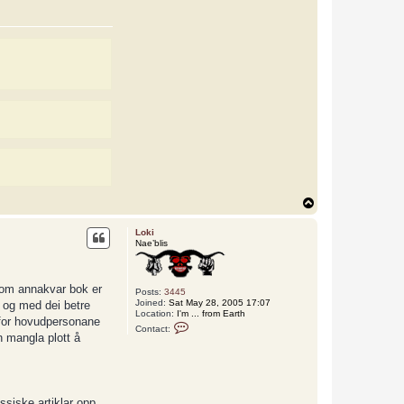
c
t
L
o
k
i
T
o
p
Loki
Nae’blis
m om annakvar bok er
Posts:
3445
Joined:
Sat May 28, 2005 17:07
 og med dei betre
Location:
I'm ... from Earth
d for hovudpersonane
C
Contact:
o
n mangla plott å
n
t
a
c
t
L
ssiske artiklar opp