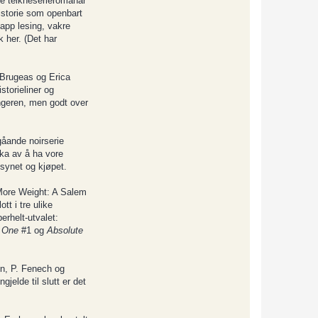
se teikneserieromanar
historie som openbart
japp lesing, vakre
 her. (Det har
Brugeas og Erica
storieliner og
angeren, men godt over
gåande noirserie
rka av å ha vore
synet og kjøpet.
«More Weight: A Salem
tt i tre ulike
erhelt-utvalet:
 One
#1 og
Absolute
en, P. Fenech og
jelde til slutt er det