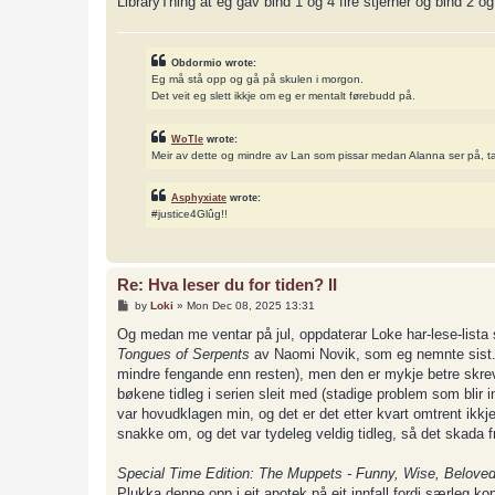
LibraryThing at eg gav bind 1 og 4 fire stjerner og bind 2 og 
Obdormio wrote:
Eg må stå opp og gå på skulen i morgon.
Det veit eg slett ikkje om eg er mentalt førebudd på.
WoTle
wrote:
Meir av dette og mindre av Lan som pissar medan Alanna ser på, t
Asphyxiate
wrote:
#justice4Glûg!!
Re: Hva leser du for tiden? II
P
by
Loki
»
Mon Dec 08, 2025 13:31
o
s
Og medan me ventar på jul, oppdaterar Loke har-lese-lista 
t
Tongues of Serpents
av Naomi Novik, som eg nemnte sist. D
mindre fengande enn resten), men den er mykje betre skrev
bøkene tidleg i serien sleit med (stadige problem som blir i
var hovudklagen min, og det er det etter kvart omtrent ikkje
snakke om, og det var tydeleg veldig tidleg, så det skada fr
Special Time Edition: The Muppets - Funny, Wise, Beloved
Plukka denne opp i eit apotek på eit innfall fordi særleg ko