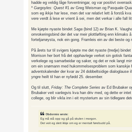
hadde eg veldig låge forventningar, og var positivt overraska
*
Gargoyles: Quest
#1 av Greg Weisman og Pasquale Qualano
som eg ikkje har lese, men det var relativt lett å forstå kv
vere verdt å lese er vrient å sei, men det verkar i alle fall l
Me kjøpte nyaste bindet
Saga
(bind 12) av Brian K. Vaugha
omrokeringsbind der det var meir plottløfting enn klimaks å
forteljarrøysta, nok ein gong. Framleis ein av dei beste og
På årets tur til svigers kjøpte me det nyaste (tredje) bindet
Morrison her bort frå det opphavlege verket sin gotisk fanta
verkelege og samarbeidar og saker, og det er nok langt mind
om ein snømann med hukommelsesproblem som kanskje har vo
adventskalender der kvar av 24 dobbeltsidige dialoglause illu
yngre heilt til han er nyfødd 25. desember.
Og til slutt,
Friday: The Complete Series
av Ed Brubaker o
Brubaker veit vanlegvis kva han driv med, og dette er intet u
college, og blir vikla inn i eit mysterium av sin tidlegare
Obdormio wrote:
Eg må stå opp og gå på skulen i morgon.
Det veit eg slett ikkje om eg er mentalt førebudd på.