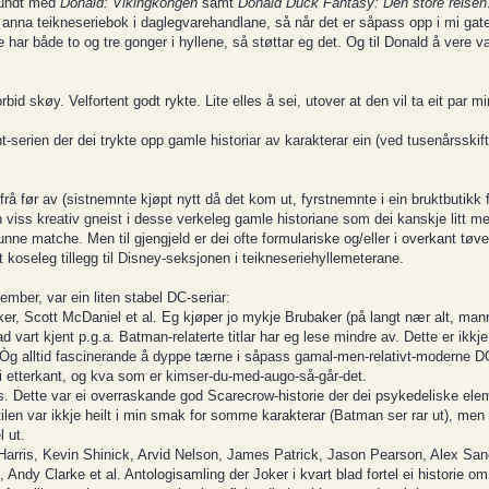
rundt med
Donald: Vikingkongen
samt
Donald Duck Fantasy: Den store reisen
 og anna teikneseriebok i daglegvarehandlane, så når det er såpass opp i mi gat
 har både to og tre gonger i hyllene, så støttar eg det. Og til Donald å vere var
 skøy. Velfortent godt rykte. Lite elles å sei, utover at den vil ta eit par m
erien der dei trykte opp gamle historiar av karakterar ein (ved tusenårsskifte
frå før av (sistnemnte kjøpt nytt då det kom ut, fyrstnemnte i ein bruktbutikk fo
in viss kreativ gneist i desse verkeleg gamle historiane som dei kanskje litt m
ne matche. Men til gjengjeld er dei ofte formulariske og/eller i overkant tøvete 
eit koseleg tillegg til Disney-seksjonen i teikneseriehyllemeterane.
ember, var ein liten stabel DC-seriar:
er, Scott McDaniel et al. Eg kjøper jo mykje Brubaker (på langt nær alt, mann
ad vart kjent p.g.a. Batman-relaterte titlar har eg lese mindre av. Dette er ik
Òg alltid fascinerande å dyppe tærne i såpass gamal-men-relativt-moderne DC
i etterkant, og kva som er kimser-du-med-augo-så-går-det.
. Dette var ei overraskande god Scarecrow-historie der dei psykedeliske ele
ilen var ikkje heilt i min smak for somme karakterar (Batman ser rar ut), men
 ut.
 Harris, Kevin Shinick, Arvid Nelson, James Patrick, Jason Pearson, Alex Sa
 Andy Clarke et al. Antologisamling der Joker i kvart blad fortel ei historie o