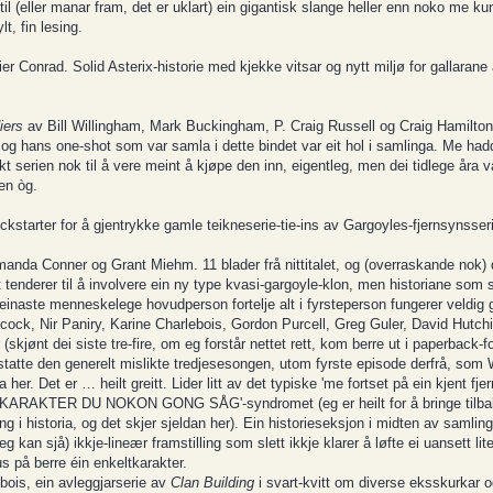
il (eller manar fram, det er uklart) ein gigantisk slange heller enn noko me kun
t, fin lesing.
r Conrad. Solid Asterix-historie med kjekke vitsar og nytt miljø for gallarane å 
iers
av Bill Willingham, Mark Buckingham, P. Craig Russell og Craig Hamilton
, og hans one-shot som var samla i dette bindet var eit hol i samlinga. Me hadd
likt serien nok til å vere meint å kjøpe den inn, eigentleg, men dei tidlege åra 
den òg.
kstarter for å gjentrykke gamle teikneserie-tie-ins av Gargoyles-fjernsynsse
anda Conner og Grant Miehm. 11 blader frå nittitalet, og (overraskande nok) 
t tenderer til å involvere ein ny type kvasi-gargoyle-klon, men historiane som s
 einaste menneskelege hovudperson fortelje alt i fyrsteperson fungerer veldig 
ck, Nir Paniry, Karine Charlebois, Gordon Purcell, Greg Guler, David Hutch
(skjønt dei siste tre-fire, om eg forstår nettet rett, kom berre ut i paperback-f
 erstatte den generelt mislikte tredjesesongen, utom fyrste episode derfrå, so
 her. Det er … heilt greitt. Lider litt av det typiske 'me fortset på ein kjent fj
TE KARAKTER DU NOKON GONG SÅG'-syndromet (eg er heilt for å bringe tilb
i historia, og det skjer sjeldan her). Ein historieseksjon i midten av samlin
eg kan sjå) ikkje-lineær framstilling som slett ikkje klarer å løfte ei uansett l
us på berre éin enkeltkarakter.
ois, ein avleggjarserie av
Clan Building
i svart-kvitt om diverse eksskurkar o