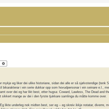
Search
Advanced search
kor mykje eg liker dei ulike historiane, sidan dei alle er så sjølvstendige (tenk 
 til bikarakterar i ein serie dukkar opp som hovudpersonar i ein seinare e.l., me
ar jamt over dei eg har likt best, etter hugsa: Coward, Lawless, The Dead and t
det sikkert mange av dei i den fyrste tjukkare samlinga du måtte komme over.
r! Eg likte underleg nok midten best, ser eg -- eg skreiv ikkje notatar, diverre, 