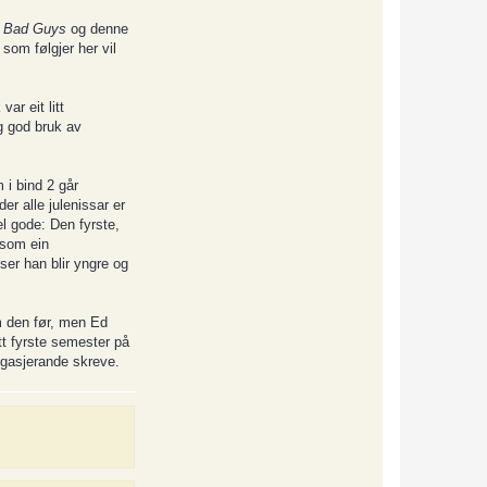
m
Bad Guys
og denne
som følgjer her vil
ar eit litt
g god bruk av
 i bind 2 går
er alle julenissar er
el gode: Den fyrste,
 som ein
 ser han blir yngre og
m den før, men Ed
itt fyrste semester på
engasjerande skreve.