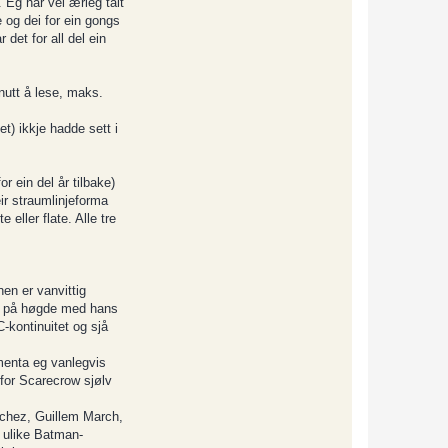
. Eg har vel ærleg talt
e og dei for ein gongs
 det for all del ein
inutt å lese, maks.
t) ikkje hadde sett i
r ein del år tilbake)
eir straumlinjeforma
eller flate. Alle tre
en er vanvittig
kje på høgde med hans
-kontinuitet og sjå
menta eg vanlegvis
 for Scarecrow sjølv
nchez, Guillem March,
m ulike Batman-