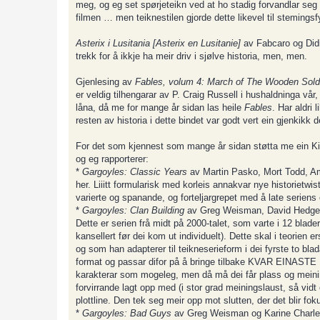
meg, og eg set spørjeteikn ved at ho stadig forvandlar seg t
filmen … men teiknestilen gjorde dette likevel til stemingsfyl
Asterix i Lusitania [Asterix en Lusitanie]
av Fabcaro og Didie
trekk for å ikkje ha meir driv i sjølve historia, men, men.
Gjenlesing av
Fables, volum 4: March of The Wooden Sold
er veldig tilhengarar av P. Craig Russell i hushaldninga vår
låna, då me for mange år sidan las heile
Fables
. Har aldri 
resten av historia i dette bindet var godt vert ein gjenkikk 
For det som kjennest som mange år sidan støtta me ein Kic
og eg rapporterer:
*
Gargoyles: Classic Years
av Martin Pasko, Mort Todd, Am
her. Liiitt formularisk med korleis annakvar nye historietwis
varierte og spanande, og forteljargrepet med å late seriens
*
Gargoyles: Clan Building
av Greg Weisman, David Hedgeco
Dette er serien frå midt på 2000-talet, som varte i 12 blader 
kansellert før dei kom ut individuelt). Dette skal i teorien
og som han adapterer til teikneserieform i dei fyrste to blada
format og passar difor på å bringe tilbake KVAR EINAS
karakterar som mogeleg, men då må dei får plass og meining 
forvirrande lagt opp med (i stor grad meiningslaust, så vidt 
plottline. Den tek seg meir opp mot slutten, der det blir fok
*
Gargoyles: Bad Guys
av Greg Weisman og Karine Charleb