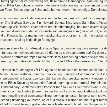
te forteljingane her var temmeleg bra, fleire direkte kjempegode, sjølv om eg n
 og Killer Croc-bladet er mellom dei beste historiane eg har lese om dei to r
 Two-Face, Jokers eige og fleire andre her var svært minneverdige. Den einast
 samling om ein nyare Batman-skurk som er tett samanknytt med Catwoman-plo
ine: The Gotham Game
av Tini Howard, Bengal, Nico Leon, Sami Basri, Vicen
r og Will Robson. Over snittet bra historieforteljing, her, men diverre ikkje 
g av hovudpersonen i den emosjonelle samanhengen som (går eg ut ifrå) er etabl
tendig. Kanskje litt for mange meh sidekarakterar etter min smak, men sidan nes
kreasjonar, skal eg ikkje klage for mykje.
som skreiv for Buffy/Angel, skapte Spartacus-serien og var seriesjef for den
 fantasy-noir teikneserieroman, så då må eg sjølvsagt støtte det! Og dette var
 okkulte etterforskar-tropen (altså meir Harry Dresden og nemnte Angel enn J
ær og meir i klassisk hardkokt Sam Spade- / Philip Marlowe-retning. Slett ik
ektefellen for årsdagen vår i år, og då ho hadde lese dei hamna dei til slutt i
agna, Harriet Webster, Lorenzo Colangeli og Francesca Dell'Omodarme. Eit s
r sjølvopptekne Hades openbart aldri kunne blitt forelska i nokon. Fungerer o
des
av Elliott Kalan og Alessandro Ranaldi, som eg as rett etterpå. Her blir dis
 Extraordinary Gentlemen-aktig konsept for å få kloka i Det gylne skinn. God, 
teikningar. Der Hades (korrekt nok) er framstilt som ein rappkjefta actionkom
mørkare fortejling med eventyrstemining, der kapitla nesten fungerar som sjølv
llstendig uavhengig av resten, og er ei dialoglaus historie der me følgjer ramna
itt feil for karakteren, logikken det siste bladet er nok bittelitt for Dungeons &