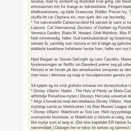
skurkar, med ny skribent og illustratør kvar gong. Dei fles
entusiasmen min for mange av teiknestilane. Penguin-bladet
tittelkarakterane, og både Scarecrow, Riddler, Poison Ivy,
skuffa litt var Clayface sin, men sjølv den var lesverdig.
* Tre sekvensielle
Catwoman
-bind frå seinare år samt ei
Liaisons, Cat International, Duchess of Gotham
og
Punchl
Veronica Gandini, Blake M. Howard, Gleb Melnikov, Max Ravno
heilt minneverdig, heller. God kontinuitetsbruk og forankrin
seinare år, samtidig som historia er lett å følgje og sjølvs
etablerte karakterar forfattaren hentar fram, heller enn nye 
Hard Bargain
av Steven DeKnight og Leno Carvalho. Mannen 
fyrstesesongen av Netflix sin Daredevil prøver seg på urban
Historia er eit forsøk på den amerikanske versjonen av den
men trass i demonar og magi er hovudpersonen ganske jordn
Så kjøpte eg tre små grafiske romanar om disneyskurkar til 
*
Disney Villains: Hades - The Horn of Plenty
av Mario Cast
attfortelje Persefone-myten i Disneys Hercules-universet de
* Ikkje å forveksle med den tittellause
Disney Villains: Ha
mytologi samla av tittelskurken i eit Alan Moores League of
*
Disney Villains: Maleficent
av Soo Lee. Heilt nyyyydelege 
overnemnte historiane, er Maleficent si historie ei roleg, 
like mykje som ei lang ei. (Det eine kapittelet ER faktisk fu
nærområdet.) Dialogen her er tidvis litt keitete og kjennest l