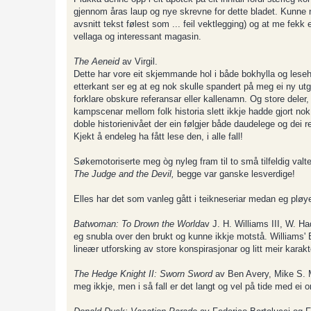
gjennom åras laup og nye skrevne for dette bladet. Kunne no
avsnitt tekst følest som ... feil vektlegging) og at me fekk
vellaga og interessant magasin.
The Aeneid
av Virgil.
Dette har vore eit skjemmande hol i både bokhylla og lesehis
etterkant ser eg at eg nok skulle spandert på meg ei ny utgåve
forklare obskure referansar eller kallenamn. Og store deler
kampscenar mellom folk historia slett ikkje hadde gjort nok 
doble historienivået der ein følgjer både daudelege og dei 
Kjekt å endeleg ha fått lese den, i alle fall!
Søkemotoriserte meg òg nyleg fram til to små tilfeldig valt
The Judge and the Devil,
begge var ganske lesverdige!
Elles har det som vanleg gått i teikneseriar medan eg pl
Batwoman: To Drown the World
av J. H. Williams III, W. H
eg snubla over den brukt og kunne ikkje motstå. Williams' 
lineær utforsking av store konspirasjonar og litt meir karak
The Hedge Knight II: Sworn Sword
av Ben Avery, Mike S. M
meg ikkje, men i så fall er det langt og vel på tide med ei o