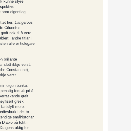
ok kunne styre
espektive
e som eigentleg
ttet her:
Dangerous
te Cifuentes,
godt nok til å vere
ert i andre titlar i
ten alle er tidlegare
 briljante
 slett ikkje verst.
ohn Constantine),
kje verst.
 min eigen bunke:
penstig forsøk på å
verraskande greit.
neyfisert gresk
fartsfylt moro.
edieskurk i dei to
stendige småhistoriar
 Diablo på tokt i
 Dragons-aktig for