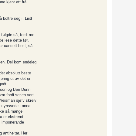
ne kjent att frå
boltre seg i. Liiitt
 følgde så, fordi me
e lese dette før,
var uansett best, så
rien. Dei kom endeleg,
det absolutt beste
pring ut av det er
godt!
ison og Ben Dunn.
orm fordi serien vart
m Weisman sjølv skreiv
ernsynsserie i anna
ake så mange
ga er ekstremt
ite imponerande
g antiheltar. Her