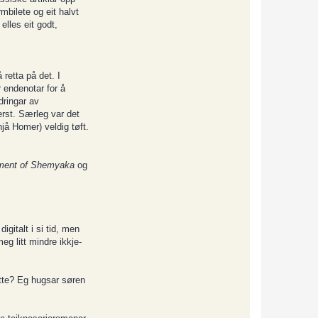
o
mbilete og eit halvt
k
i
elles eit godt,
retta på det. I
r endenotar for å
dringar av
erst. Særleg var det
jå Homer) veldig tøft.
ment of Shemyaka
og
italt i si tid, men
g litt mindre ikkje-
tte? Eg hugsar søren