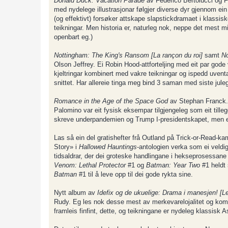
Donald Duck: Vacation Parade
av Federico Bertolucci og F
med nydelege illustrasjonar følgjer diverse dyr gjennom ein
(og effektivt) forsøker attskape slapstickdramaet i klassisk
teikningar. Men historia er, naturleg nok, neppe det mest 
openbart eg.)
Nottingham: The King's Ransom [La rançon du roi]
samt
No
Olson Jeffrey. Ei Robin Hood-attforteljing med eit par gode v
kjeltringar kombinert med vakre teikningar og ispedd uventa
snittet. Har allereie tinga meg bind 3 saman med siste jule
Romance in the Age of the Space God
av Stephan Franck. H
Palomino var eit fysisk eksempar tilgjengeleg som eit tille
skreve underpandemien og Trump I-presidentskapet, men ekst
Las så ein del gratishefter frå Outland på Trick-or-Read-
Story» i
Hallowed Hauntings
-antologien verka som ei veldig 
tidsaldrar, der dei groteske handlingane i hekseprosessane v
Venom: Lethal Protector
#1 og
Batman: Year Two
#1 heldt
Batman
#1 til å leve opp til dei gode rykta sine.
Nytt album av
Idefix og de ukuelige: Drama i manesjen! [Les
Rudy. Eg les nok desse mest av merkevarelojalitet og komplet
framleis finfint, dette, og teikningane er nydeleg klassisk As