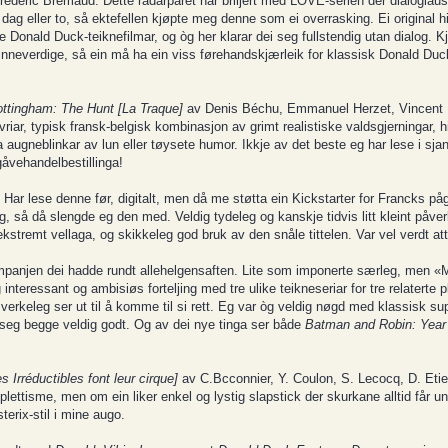
rédéric Brémaud. Dette radarparet har briljert med LOVE-serien der dialoglau
 dag eller to, så ektefellen kjøpte meg denne som ei overrasking. Ei original 
e Donald Duck-teiknefilmar, og òg her klarar dei seg fullstendig utan dialog. K
minneverdige, så ein må ha ein viss førehandskjærleik for klassisk Donald Duck
ttingham: The Hunt [La Traque]
av Denis Béchu, Emmanuel Herzet, Vincent 
riar, typisk fransk-belgisk kombinasjon av grimt realistiske valdsgjerningar, hi
 augneblinkar av lun eller tøysete humor. Ikkje av det beste eg har lese i sj
gåvehandelbestillinga!
ar lese denne før, digitalt, men då me støtta ein Kickstarter for Francks på
gg, så då slengde eg den med. Veldig tydeleg og kanskje tidvis litt kleint påve
remt vellaga, og skikkeleg god bruk av den snåle tittelen. Var vel verdt att
kampanjen dei hadde rundt allehelgensaften. Lite som imponerte særleg, men 
interessant og ambisiøs forteljing med tre ulike teikneseriar for tre relaterte plo
erkeleg ser ut til å komme til si rett. Eg var òg veldig nøgd med klassisk sup
 seg begge veldig godt. Og av dei nye tinga ser både
Batman and Robin: Year
 Irréductibles font leur cirque]
av C.Bcconnier, Y. Coulon, S. Lecocq, D. Eti
tisme, men om ein liker enkel og lystig slapstick der skurkane alltid får unng
terix-stil i mine augo.