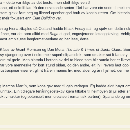
 -- dette var ikkje av det beste, men slett ikkje verst!
, eit enkeltblad frå den noverande serien. Det har vore ein serie til mello
a som gjekk føre seg og likevel openbar god bruk av kontinuiteten. Om historia 
itt meir fokusert enn
Clan Building
var.
n og Fiona Staples då Outland hadde Black Friday-sal, og sjølv om dette nok v
 finne, var det som alltid med
Saga
ei god, engasjerande leseoppleving. Veldi
 mest ambisiøse langformat-seriane eg har lese, dette.
Klaus
av Grant Morrison og Dan Mora,
The Life & Times of Santa Claus
. Som
sy-sjanger og over i noko meir superheltparodisk, som smaker sci-fi-fantasy, d
re mi greie. Men historia i botnen av dei to blada som blir samla her er likev
re menneske for kort stund sidan, og den andre, eit liv i revers lagt opp
strasjonar viser eit glimt frå ein manns liv, med alder og år i hjørnet, der me
g Marcos Martín, som kona gav meg til gebursdagen. Eg hadde aldri høyrt o
nntak. Ein tidlegare tenåringsdetektiv kjem tilbake til heimbyen til jul etter s
 detektivmakker (og potensielt men urealisert romantisk partner). Spanande og 