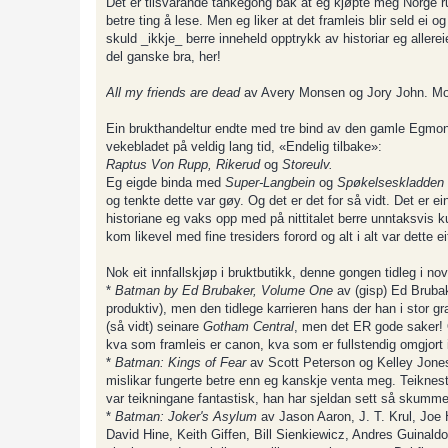
Det er tilsvarande tankegong bak at eg kjøpte meg Norge 
betre ting å lese. Men eg liker at det framleis blir seld ei
skuld _ikkje_ berre inneheld opptrykk av historiar eg allereie
del ganske bra, her!
All my friends are dead
av Avery Monsen og Jory John. Morbid
Ein brukthandeltur endte med tre bind av den gamle Egmont-s
vekebladet på veldig lang tid, «Endelig tilbake»:
Raptus Von Rupp, Rikerud
og
Storeulv.
Eg eigde binda med
Super-Langbein
og
Spøkelseskladden
og tenkte dette var gøy. Og det er det for så vidt. Det er e
historiane eg vaks opp med på nittitalet berre unntaksvis kun
kom likevel med fine tresiders forord og alt i alt var dette 
Nok eit innfallskjøp i bruktbutikk, denne gongen tidleg i nov
*
Batman by Ed Brubaker, Volume One
av (gisp) Ed Brubak
produktiv), men den tidlege karrieren hans der han i stor gr
(så vidt) seinare
Gotham Central
, men det ER gode saker! 
kva som framleis er canon, kva som er fullstendig omgjort 
*
Batman: Kings of Fear
av Scott Peterson og Kelley Jones
mislikar fungerte betre enn eg kanskje venta meg. Teiknest
var teikningane fantastisk, han har sjeldan sett så skummel
*
Batman: Joker's Asylum
av Jason Aaron, J. T. Krul, Joe
David Hine, Keith Giffen, Bill Sienkiewicz, Andres Guinaldo,