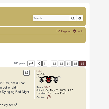
Search
Advanced search
Register
Login
Page
66
of
66
1
62
63
64
65
66
Previous
985 posts
…
Loki
Nae’blis
Sin City, om du har
n det er aldri
Posts:
3445
Joined:
Sat May 28, 2005 17:07
he Dying og Bad Night.
Location:
I'm ... from Earth
C
Contact:
o
n
t
men eg ser på
a