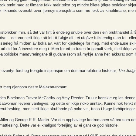
k tenkt meg at filmane fekk meir tekst og mindre bilete (digre tosidiger skjer
 ei liknande oversikt over fjernsynsprosjekta som me fekk av kinofilmane, men 
torikken min, så det var fint å endeleg snuble over den i ein brukthandel å få 
 -- det var slett ikkje så lett å følgje alt i ei utgåve fullstendig utan fot- elle
, særleg frå midten av boka av, vart for kjedelege for meg, med endelause skil
arbeid for å investere meg i. Men for eit to tusen år gamalt verk, slett ikkje v
realpolitiske manøvreringane til gudane (som så mykje anna her, akkurat som h
e eventyr fordi eg trengde inspirasjon om dommar-relaterte historiar,
The Judg
øyer meg gjennom neste Malazan-roman:
aden Blackman Trevor McCarthy og Amy Reeder. Truuur kanskje eg las denne dig
Batwoman leverer vanlegvis, og dette er ikkje noko unntak. Kunne nok tenkt me
terutforsking, men slett ikkje skuffande på noko vis, trass i høge forhåpningar.
iller og George R.R. Martin. Var den opphavlege kortromanen så bra som de
mattlesing. Dette var ei knallgod forteljing av ei ganske god historie.