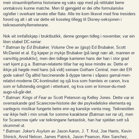
meir straumlinjeforma historiane eg vaks opp med på nittitalet berre
unntaksvis kunne matche. Men til gjengjeld er dei ofte formulariske
og/eller i overkant tøvete eller flate. Alle tre kom likevel med fine tresiders
forord og alt i alt var dette eit koseleg tillegg til Disney-seksjonen i
teikneseriehyllemeterane.
Nok eit innfallskjøp i bruktbutikk, denne gongen tidleg i november, var ein
liten stabel DC-seriar:
*
Batman by Ed Brubaker, Volume One
av (gisp) Ed Brubaker, Scott
McDaniel et al. Eg kjøper jo mykje Brubaker (på langt nær alt, mannen er
vanvittig produktiv), men den tidlege karrieren hans der han i stor grad
vart kjent p.g.a. Batman-relaterte titlar har eg lese mindre av. Dette er
ikkje på høgde med hans (så vidt) seinare
Gotham Central
, men det ER
gode saker! Òg alltid fascinerande å dyppe tærne i såpass gamal-men-
relativt-moderne DC-kontinuitet og sjå kva som framleis er canon, kva
som er fullstendig omgjort i etterkant, og kva som er kimser-du-med-
augo-så-går-det.
*
Batman: Kings of Fear
av Scott Peterson og Kelley Jones. Dette var ei
overraskande god Scarecrow-historie der dei psykedeliske elementa eg
vanlegvis mislikar fungerte betre enn eg kanskje venta meg. Teiknestilen
var ikkje heilt i min smak for somme karakterar (Batman ser rar ut), men
for Scarecrow sjølv var teikningane fantastisk, han har sjeldan sett så
skummel ut.
*
Batman: Joker's Asylum
av Jason Aaron, J. T. Krul, Joe Harris, Kevin
Shinick, Arvid Nelson, James Patrick, Jason Pearson, Alex Sanchez,