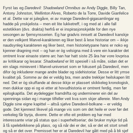
Fyrst las eg
Daredevil: Shadowland Omnibus
av Andy Diggle, Billy Tan,
Antony Johnston, Wellinton Alves, Roberto de la Torre, Davide Gianfelice
et al. Dette var ei julegåve, ei av mange Daredevil-gigasamlingar eg
hadde på ynskjelista -- men eit lite lukketreff, i og med at i alle fall
estetikken (dvs. drakta) herfrå er ei inspirasjonskjelde for den nye
sesongen av fjernsynsserien. Eg har gradvis innsett at Daredevil kanskje
er den velkjent Marvel-karakteren eg liker best å lese historiar om -- ikkje
naudsynleg karakteren eg liker best, men historietypane hans er noko eg
kjenner dragning mot -- og han er òg velsigna med å vere ein karakter det
omtrent kvar einaste større arc han har hatt siste 25 åra har vore lovprisa
av kritikarar og lesarar.
Shadowland
er litt spesiell i så måte, sidan det er
ein slags minievent i Marvel-universet som er fokusert på Daredevil, men
difor òg inkluderer mange andre blader og sidehistoriar. Desse er litt ymse
kvalitet på. Somme av dei er veldig bra, men andre trekkjer heilskapen litt
ned. Det er òg skuffande at desse ikkje er plassert skikkeleg kronologisk,
men dukkar opp ei og ei etter at hovudhistoria er omtrent ferdig, men før
epilogkapitla. Det øydeleggjer framdrifta og underminerer ein del av
spenninga sidan eg i mange tilfeller veit kva som skjer allereie. Men Andy
Diggle sine eigne kapittel -- altså sjølve Daredevil-bolkane -- er veldig
gode. Det kjennest likevel på mange vis som om det heile er over før det
verkeleg får byrja, diverre. Dette er ofte eit problem eg har med
interessante vriar på status quo i superheltseriar; dei bruker mykje tid på
å få spelebrikkene på plass, og så når dei er der, så er det eit stort smell
og så er det over. Premisset her er at Daredevil har gått med på å bli sjef