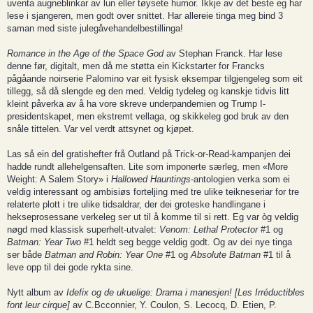
uventa augneblinkar av lun eller tøysete humor. Ikkje av det beste eg har
lese i sjangeren, men godt over snittet. Har allereie tinga meg bind 3
saman med siste julegåvehandelbestillinga!
Romance in the Age of the Space God
av Stephan Franck. Har lese
denne før, digitalt, men då me støtta ein Kickstarter for Francks
pågåande noirserie Palomino var eit fysisk eksempar tilgjengeleg som eit
tillegg, så då slengde eg den med. Veldig tydeleg og kanskje tidvis litt
kleint påverka av å ha vore skreve underpandemien og Trump I-
presidentskapet, men ekstremt vellaga, og skikkeleg god bruk av den
snåle tittelen. Var vel verdt attsynet og kjøpet.
Las så ein del gratishefter frå Outland på Trick-or-Read-kampanjen dei
hadde rundt allehelgensaften. Lite som imponerte særleg, men «More
Weight: A Salem Story» i
Hallowed Hauntings
-antologien verka som ei
veldig interessant og ambisiøs forteljing med tre ulike teikneseriar for tre
relaterte plott i tre ulike tidsaldrar, der dei groteske handlingane i
hekseprosessane verkeleg ser ut til å komme til si rett. Eg var òg veldig
nøgd med klassisk superhelt-utvalet:
Venom: Lethal Protector
#1 og
Batman: Year Two
#1 heldt seg begge veldig godt. Og av dei nye tinga
ser både
Batman and Robin: Year One
#1 og
Absolute Batman
#1 til å
leve opp til dei gode rykta sine.
Nytt album av
Idefix og de ukuelige: Drama i manesjen! [Les Irréductibles
font leur cirque]
av C.Bcconnier, Y. Coulon, S. Lecocq, D. Etien, P.