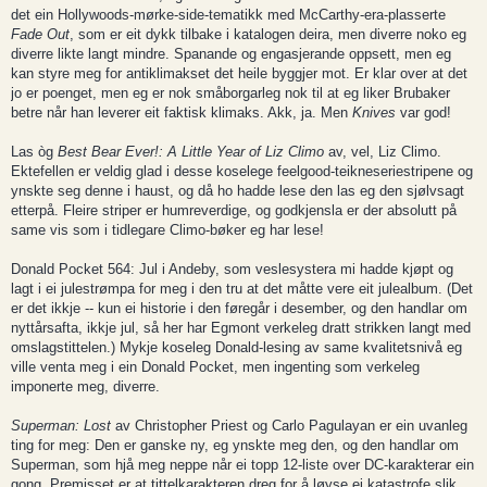
det ein Hollywoods-mørke-side-tematikk med McCarthy-era-plasserte
Fade Out
, som er eit dykk tilbake i katalogen deira, men diverre noko eg
diverre likte langt mindre. Spanande og engasjerande oppsett, men eg
kan styre meg for antiklimakset det heile byggjer mot. Er klar over at det
jo er poenget, men eg er nok småborgarleg nok til at eg liker Brubaker
betre når han leverer eit faktisk klimaks. Akk, ja. Men
Knives
var god!
Las òg
Best Bear Ever!: A Little Year of Liz Climo
av, vel, Liz Climo.
Ektefellen er veldig glad i desse koselege feelgood-teikneseriestripene og
ynskte seg denne i haust, og då ho hadde lese den las eg den sjølvsagt
etterpå. Fleire striper er humreverdige, og godkjensla er der absolutt på
same vis som i tidlegare Climo-bøker eg har lese!
Donald Pocket 564: Jul i Andeby, som veslesystera mi hadde kjøpt og
lagt i ei julestrømpa for meg i den tru at det måtte vere eit julealbum. (Det
er det ikkje -- kun ei historie i den føregår i desember, og den handlar om
nyttårsafta, ikkje jul, så her har Egmont verkeleg dratt strikken langt med
omslagstittelen.) Mykje koseleg Donald-lesing av same kvalitetsnivå eg
ville venta meg i ein Donald Pocket, men ingenting som verkeleg
imponerte meg, diverre.
Superman: Lost
av Christopher Priest og Carlo Pagulayan er ein uvanleg
ting for meg: Den er ganske ny, eg ynskte meg den, og den handlar om
Superman, som hjå meg neppe når ei topp 12-liste over DC-karakterar ein
gong. Premisset er at tittelkarakteren dreg for å løyse ei katastrofe slik