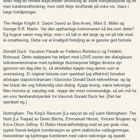
tenkt meg litt mindre ikkje-lineær utforsking av store konspirasjonar og litt
meir karakterutforsking, men slett ikkje skuffande på noko vis, trass i
høge forhåpningar.
The Hedge Knight II: Sworn Sword
av Ben Avery, Mike S. Miller og
George R.R. Martin. Var den opphavlege kortromanen så bra som dette?
Eg hugsar søren meg ikkje, men i så fall er det langt og vel på tide med
ei omattlesing. Dette var ei knallgod forteljing av ei ganske god historie.
Donald Duck: Vacation Parade
av Federico Bertolucci og Frédéric
Brémaud. Dette radarparet har briljert med LOVE-serien der dialoglause
teikneserieromanar med nydelege illustrasjonar følgjer diverse dyr
gjennom ein dag eller to, så ektefellen kjøpte meg denne som ei
overrasking. Ei original historie som openbart (og effektivt) forsøker
attskape slapstickdramaet i klassiske Donald Duck-teiknefilmar, og òg
her klarar dei seg fullstendig utan dialog. Kjapp lesing, vakre teikningar.
Men historia er, naturleg nok, neppe det mest minneverdige, så ein må ha
ein viss førehandskjærleik for klassisk Donald Duck her. (Det har
openbart eg.)
Nottingham: The King's Ransom [La rançon du roi]
samt
Nottingham: The
Hunt [La Traque]
av Denis Béchu, Emmanuel Herzet, Vincent Brugeas og
Erica Olson Jeffrey. Ei Robin Hood-attforteljing med eit par gode vriar,
typisk fransk-belgisk kombinasjon av grimt realistiske valdsgjerningar,
historieliner og kjeltringar kombinert med vakre teikningar og ispedd