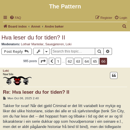
The Pattern
FAQ
Register
Login
S
Board index
Annet
Andre bøker
e
Hva leser du for tiden? II
a
Moderators:
Lothair Mantelar
,
Sauegjeteren
,
Loki
r
Search
Advanced 
Post Reply
c
Page
66
of
66
1
62
63
64
65
66
Previous
985 posts
h
…
Loki
Nae’blis
Re: Hva leser du for tiden? II
P
Mon Oct 06, 2025 2:40
o
s
Takker for svar! Når det gjeld Criminal er det litt variabelt kor mykje eg
t
liker dei ulike historiane, sidan dei alle er så sjølvstendige (tenk Sin City,
om du har lese det -- det hoppast fram og tilbake i tid og det er av og til
bikarakterar i ein serie dukkar opp som hovudpersonar i ein seinare e.l.,
men det er aldri pågåande historiar frå bind til bind), men dei tidlegaste