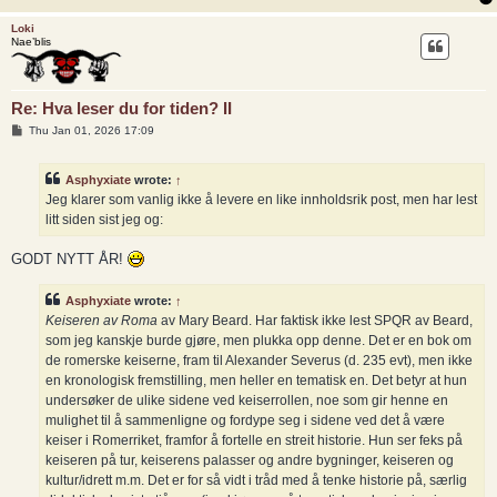
Loki
Nae’blis
Re: Hva leser du for tiden? II
P
Thu Jan 01, 2026 17:09
o
s
t
Asphyxiate
wrote:
↑
Jeg klarer som vanlig ikke å levere en like innholdsrik post, men har lest
litt siden sist jeg og:
GODT NYTT ÅR!
Asphyxiate
wrote:
↑
Keiseren av Roma
av Mary Beard. Har faktisk ikke lest SPQR av Beard,
som jeg kanskje burde gjøre, men plukka opp denne. Det er en bok om
de romerske keiserne, fram til Alexander Severus (d. 235 evt), men ikke
en kronologisk fremstilling, men heller en tematisk en. Det betyr at hun
undersøker de ulike sidene ved keiserrollen, noe som gir henne en
mulighet til å sammenligne og fordype seg i sidene ved det å være
keiser i Romerriket, framfor å fortelle en streit historie. Hun ser feks på
keiseren på tur, keiserens palasser og andre bygninger, keiseren og
kultur/idrett m.m. Det er for så vidt i tråd med å tenke historie på, særlig