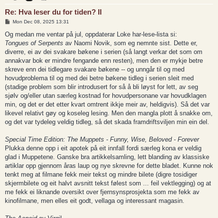
Re: Hva leser du for tiden? II
P
Mon Dec 08, 2025 13:31
o
s
Og medan me ventar på jul, oppdaterar Loke har-lese-lista si:
t
Tongues of Serpents
av Naomi Novik, som eg nemnte sist. Dette er,
diverre, ei av dei svakare bøkene i serien (så langt verkar det som om
annakvar bok er mindre fengande enn resten), men den er mykje betre
skreve enn dei tidlegare svakare bøkene -- og unngår til og med
hovudproblema til og med dei betre bøkene tidleg i serien sleit med
(stadige problem som blir introdusert for så å bli løyst for lett, av seg
sjølv og/eller utan særleg kostnad for hovudpersonane var hovudklagen
min, og det er det etter kvart omtrent ikkje meir av, heldigvis). Så det var
likevel relativt gøy og koseleg lesing. Men den mangla plott å snakke om,
og det var tydeleg veldig tidleg, så det skada framdriftsviljen min ein del.
Special Time Edition: The Muppets - Funny, Wise, Beloved - Forever
Plukka denne opp i eit apotek på eit innfall fordi særleg kona er veldig
glad i Muppetene. Ganske bra artikkelsamling, lett blanding av klassiske
artiklar opp gjennom åras laup og nye skrevne for dette bladet. Kunne nok
tenkt meg at filmane fekk meir tekst og mindre bilete (digre tosidiger
skjermbilete og eit halvt avsnitt tekst følest som ... feil vektlegging) og at
me fekk ei liknande oversikt over fjernsynsprosjekta som me fekk av
kinofilmane, men elles eit godt, vellaga og interessant magasin.