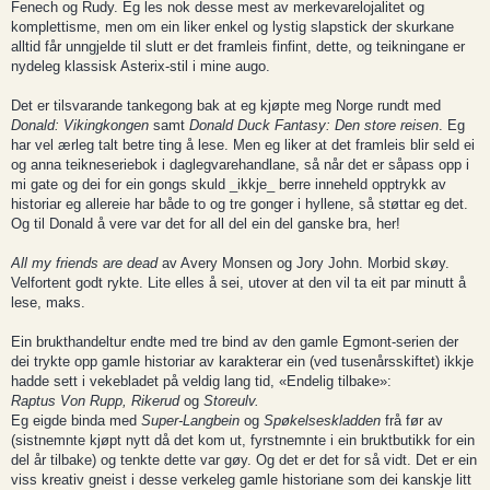
Fenech og Rudy. Eg les nok desse mest av merkevarelojalitet og
komplettisme, men om ein liker enkel og lystig slapstick der skurkane
alltid får unngjelde til slutt er det framleis finfint, dette, og teikningane er
nydeleg klassisk Asterix-stil i mine augo.
Det er tilsvarande tankegong bak at eg kjøpte meg Norge rundt med
Donald: Vikingkongen
samt
Donald Duck Fantasy: Den store reisen
. Eg
har vel ærleg talt betre ting å lese. Men eg liker at det framleis blir seld ei
og anna teikneseriebok i daglegvarehandlane, så når det er såpass opp i
mi gate og dei for ein gongs skuld _ikkje_ berre inneheld opptrykk av
historiar eg allereie har både to og tre gonger i hyllene, så støttar eg det.
Og til Donald å vere var det for all del ein del ganske bra, her!
All my friends are dead
av Avery Monsen og Jory John. Morbid skøy.
Velfortent godt rykte. Lite elles å sei, utover at den vil ta eit par minutt å
lese, maks.
Ein brukthandeltur endte med tre bind av den gamle Egmont-serien der
dei trykte opp gamle historiar av karakterar ein (ved tusenårsskiftet) ikkje
hadde sett i vekebladet på veldig lang tid, «Endelig tilbake»:
Raptus Von Rupp, Rikerud
og
Storeulv.
Eg eigde binda med
Super-Langbein
og
Spøkelseskladden
frå før av
(sistnemnte kjøpt nytt då det kom ut, fyrstnemnte i ein bruktbutikk for ein
del år tilbake) og tenkte dette var gøy. Og det er det for så vidt. Det er ein
viss kreativ gneist i desse verkeleg gamle historiane som dei kanskje litt