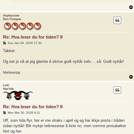
Asphyxiate
Den Fortapte
Re: Hva leser du for tiden? II
P
Sun Jan 04, 2026 17:32
o
s
Takker.
t
Og ser jo nå at jeg glemte å skrive godt nyttår selv.... så: Godt nyttår!
Manbearpig
Loki
Nae’blis
Re: Hva leser du for tiden? II
P
Mon Mar 30, 2026 8:11
o
s
Uff, som tida flyr, her er me straks i april og eg har ikkje posta i tråden
t
sidan nyttår! Blir mykje teikneseriar å liste no, men somme prosabøker
hist og her.