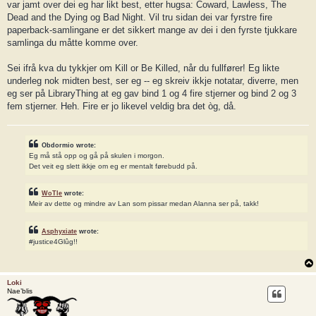
var jamt over dei eg har likt best, etter hugsa: Coward, Lawless, The
Dead and the Dying og Bad Night. Vil tru sidan dei var fyrstre fire
paperback-samlingane er det sikkert mange av dei i den fyrste tjukkare
samlinga du måtte komme over.
Sei ifrå kva du tykkjer om Kill or Be Killed, når du fullfører! Eg likte
underleg nok midten best, ser eg -- eg skreiv ikkje notatar, diverre, men
eg ser på LibraryThing at eg gav bind 1 og 4 fire stjerner og bind 2 og 3
fem stjerner. Heh. Fire er jo likevel veldig bra det òg, då.
Obdormio wrote:
Eg må stå opp og gå på skulen i morgon.
Det veit eg slett ikkje om eg er mentalt førebudd på.
WoTle
wrote:
Meir av dette og mindre av Lan som pissar medan Alanna ser på, takk!
Asphyxiate
wrote:
#justice4Glûg!!
Loki
Nae’blis