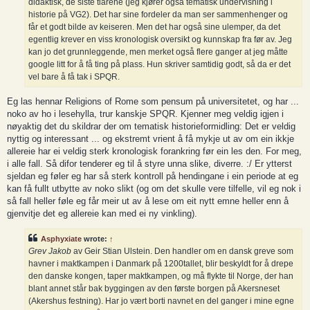
didaktisk, de siste tiårene (jeg kjører også tematisk undervisning i
historie på VG2). Det har sine fordeler da man ser sammenhenger og
får et godt bilde av keiseren. Men det har også sine ulemper, da det
egentlig krever en viss kronologisk oversikt og kunnskap fra før av. Jeg
kan jo det grunnleggende, men merket også flere ganger at jeg måtte
google litt for å få ting på plass. Hun skriver samtidig godt, så da er det
vel bare å få tak i SPQR.
Eg las hennar Religions of Rome som pensum på universitetet, og har ...
noko av ho i lesehylla, trur kanskje SPQR. Kjenner meg veldig igjen i
nøyaktig det du skildrar der om tematisk historieformidling: Det er veldig
nyttig og interessant ... og ekstremt vrient å få mykje ut av om ein ikkje
allereie har ei veldig sterk kronologisk forankring før ein les den. For meg,
i alle fall. Så difor tenderer eg til å styre unna slike, diverre. :/ Er ytterst
sjeldan eg føler eg har så sterk kontroll på hendingane i ein periode at eg
kan få fullt utbytte av noko slikt (og om det skulle vere tilfelle, vil eg nok i
så fall heller føle eg får meir ut av å lese om eit nytt emne heller enn å
gjenvitje det eg allereie kan med ei ny vinkling).
Asphyxiate
wrote:
↑
Grev Jakob
av Geir Stian Ulstein. Den handler om en dansk greve som
havner i maktkampen i Danmark på 1200tallet, blir beskyldt for å drepe
den danske kongen, taper maktkampen, og må flykte til Norge, der han
blant annet står bak byggingen av den første borgen på Akersneset
(Akershus festning). Har jo vært borti navnet en del ganger i mine egne