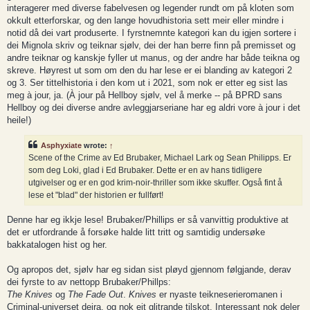
interagerer med diverse fabelvesen og legender rundt om på kloten som
okkult etterforskar, og den lange hovudhistoria sett meir eller mindre i
notid då dei vart produserte. I fyrstnemnte kategori kan du igjen sortere i
dei Mignola skriv og teiknar sjølv, dei der han berre finn på premisset og
andre teiknar og kanskje fyller ut manus, og der andre har både teikna og
skreve. Høyrest ut som om den du har lese er ei blanding av kategori 2
og 3. Ser tittelhistoria i den kom ut i 2021, som nok er etter eg sist las
meg à jour, ja. (À jour på Hellboy sjølv, vel å merke -- på BPRD sans
Hellboy og dei diverse andre avleggjarseriane har eg aldri vore à jour i det
heile!)
Asphyxiate
wrote:
↑
Scene of the Crime av Ed Brubaker, Michael Lark og Sean Philipps. Er
som deg Loki, glad i Ed Brubaker. Dette er en av hans tidligere
utgivelser og er en god krim-noir-thriller som ikke skuffer. Også fint å
lese et "blad" der historien er fullført!
Denne har eg ikkje lese! Brubaker/Phillips er så vanvittig produktive at
det er utfordrande å forsøke halde litt tritt og samtidig undersøke
bakkatalogen hist og her.
Og apropos det, sjølv har eg sidan sist pløyd gjennom følgjande, derav
dei fyrste to av nettopp Brubaker/Phillps:
The Knives
og
The Fade Out
.
Knives
er nyaste teikneserieromanen i
Criminal-universet deira, og nok eit glitrande tilskot. Interessant nok deler