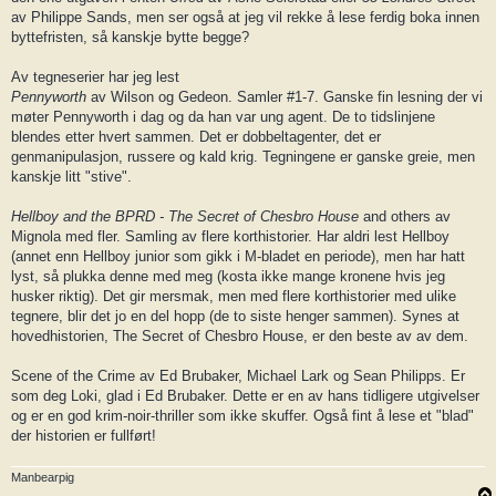
av Philippe Sands, men ser også at jeg vil rekke å lese ferdig boka innen
byttefristen, så kanskje bytte begge?
Av tegneserier har jeg lest
Pennyworth
av Wilson og Gedeon. Samler #1-7. Ganske fin lesning der vi
møter Pennyworth i dag og da han var ung agent. De to tidslinjene
blendes etter hvert sammen. Det er dobbeltagenter, det er
genmanipulasjon, russere og kald krig. Tegningene er ganske greie, men
kanskje litt "stive".
Hellboy and the BPRD - The Secret of Chesbro House
and others av
Mignola med fler. Samling av flere korthistorier. Har aldri lest Hellboy
(annet enn Hellboy junior som gikk i M-bladet en periode), men har hatt
lyst, så plukka denne med meg (kosta ikke mange kronene hvis jeg
husker riktig). Det gir mersmak, men med flere korthistorier med ulike
tegnere, blir det jo en del hopp (de to siste henger sammen). Synes at
hovedhistorien, The Secret of Chesbro House, er den beste av av dem.
Scene of the Crime av Ed Brubaker, Michael Lark og Sean Philipps. Er
som deg Loki, glad i Ed Brubaker. Dette er en av hans tidligere utgivelser
og er en god krim-noir-thriller som ikke skuffer. Også fint å lese et "blad"
der historien er fullført!
Manbearpig