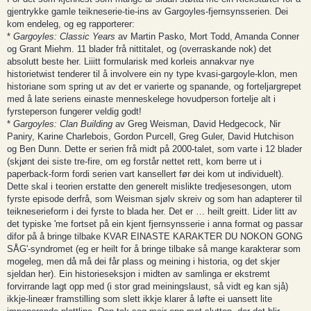
gjentrykke gamle teikneserie-tie-ins av Gargoyles-fjernsynsserien. Dei
kom endeleg, og eg rapporterer:
*
Gargoyles: Classic Years
av Martin Pasko, Mort Todd, Amanda Conner
og Grant Miehm. 11 blader frå nittitalet, og (overraskande nok) det
absolutt beste her. Liiitt formularisk med korleis annakvar nye
historietwist tenderer til å involvere ein ny type kvasi-gargoyle-klon, men
historiane som spring ut av det er varierte og spanande, og forteljargrepet
med å late seriens einaste menneskelege hovudperson fortelje alt i
fyrsteperson fungerer veldig godt!
*
Gargoyles: Clan Building
av Greg Weisman, David Hedgecock, Nir
Paniry, Karine Charlebois, Gordon Purcell, Greg Guler, David Hutchison
og Ben Dunn. Dette er serien frå midt på 2000-talet, som varte i 12 blader
(skjønt dei siste tre-fire, om eg forstår nettet rett, kom berre ut i
paperback-form fordi serien vart kansellert før dei kom ut individuelt).
Dette skal i teorien erstatte den generelt mislikte tredjesesongen, utom
fyrste episode derfrå, som Weisman sjølv skreiv og som han adapterer til
teikneserieform i dei fyrste to blada her. Det er … heilt greitt. Lider litt av
det typiske 'me fortset på ein kjent fjernsynsserie i anna format og passar
difor på å bringe tilbake KVAR EINASTE KARAKTER DU NOKON GONG
SÅG'-syndromet (eg er heilt for å bringe tilbake så mange karakterar som
mogeleg, men då må dei får plass og meining i historia, og det skjer
sjeldan her). Ein historieseksjon i midten av samlinga er ekstremt
forvirrande lagt opp med (i stor grad meiningslaust, så vidt eg kan sjå)
ikkje-lineær framstilling som slett ikkje klarer å løfte ei uansett lite