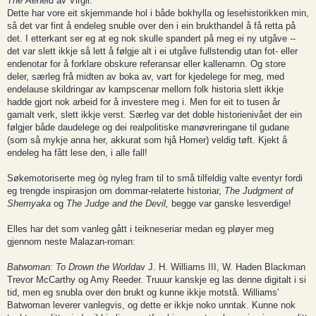
The Aeneid
av Virgil.
Dette har vore eit skjemmande hol i både bokhylla og lesehistorikken min,
så det var fint å endeleg snuble over den i ein brukthandel å få retta på
det. I etterkant ser eg at eg nok skulle spandert på meg ei ny utgåve --
det var slett ikkje så lett å følgje alt i ei utgåve fullstendig utan fot- eller
endenotar for å forklare obskure referansar eller kallenamn. Og store
deler, særleg frå midten av boka av, vart for kjedelege for meg, med
endelause skildringar av kampscenar mellom folk historia slett ikkje
hadde gjort nok arbeid for å investere meg i. Men for eit to tusen år
gamalt verk, slett ikkje verst. Særleg var det doble historienivået der ein
følgjer både daudelege og dei realpolitiske manøvreringane til gudane
(som så mykje anna her, akkurat som hjå Homer) veldig tøft. Kjekt å
endeleg ha fått lese den, i alle fall!
Søkemotoriserte meg òg nyleg fram til to små tilfeldig valte eventyr fordi
eg trengde inspirasjon om dommar-relaterte historiar,
The Judgment of
Shemyaka
og
The Judge and the Devil,
begge var ganske lesverdige!
Elles har det som vanleg gått i teikneseriar medan eg pløyer meg
gjennom neste Malazan-roman:
Batwoman: To Drown the World
av J. H. Williams III, W. Haden Blackman
Trevor McCarthy og Amy Reeder. Truuur kanskje eg las denne digitalt i si
tid, men eg snubla over den brukt og kunne ikkje motstå. Williams'
Batwoman leverer vanlegvis, og dette er ikkje noko unntak. Kunne nok