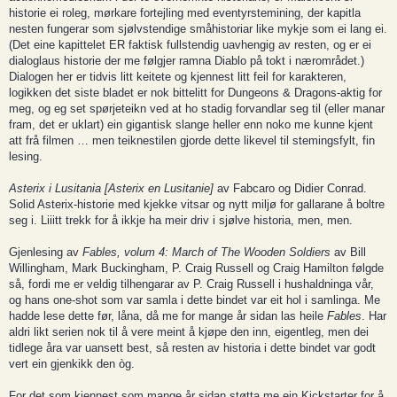
historie ei roleg, mørkare fortejling med eventyrstemining, der kapitla
nesten fungerar som sjølvstendige småhistoriar like mykje som ei lang ei.
(Det eine kapittelet ER faktisk fullstendig uavhengig av resten, og er ei
dialoglaus historie der me følgjer ramna Diablo på tokt i nærområdet.)
Dialogen her er tidvis litt keitete og kjennest litt feil for karakteren,
logikken det siste bladet er nok bittelitt for Dungeons & Dragons-aktig for
meg, og eg set spørjeteikn ved at ho stadig forvandlar seg til (eller manar
fram, det er uklart) ein gigantisk slange heller enn noko me kunne kjent
att frå filmen … men teiknestilen gjorde dette likevel til stemingsfylt, fin
lesing.
Asterix i Lusitania [Asterix en Lusitanie]
av Fabcaro og Didier Conrad.
Solid Asterix-historie med kjekke vitsar og nytt miljø for gallarane å boltre
seg i. Liiitt trekk for å ikkje ha meir driv i sjølve historia, men, men.
Gjenlesing av
Fables, volum 4: March of The Wooden Soldiers
av Bill
Willingham, Mark Buckingham, P. Craig Russell og Craig Hamilton følgde
så, fordi me er veldig tilhengarar av P. Craig Russell i hushaldninga vår,
og hans one-shot som var samla i dette bindet var eit hol i samlinga. Me
hadde lese dette før, låna, då me for mange år sidan las heile
Fables
. Har
aldri likt serien nok til å vere meint å kjøpe den inn, eigentleg, men dei
tidlege åra var uansett best, så resten av historia i dette bindet var godt
vert ein gjenkikk den òg.
For det som kjennest som mange år sidan støtta me ein Kickstarter for å