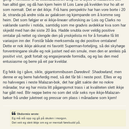
han alltid gjer, og då han kjem heim til Lois Lane på kvelden trur ho alt er
som normalt. Det er det ikkje. Frå hans perspektiv har han vore borte i 20
år, stranda på andre sida av galaksen og kjempande om å komme seg
heim. Det som følgjer er ei ikkje-lineær utforsking av Lois og Clarks no
vaklande samliv i notida, samtidig som me gradvis avdekkar kva som har
skjedd med han dei siste 20 åra. Hadde snubla over veldig positive
omtalar på nettet og slengde den på ynskjelista mi for å forsøke få litt
variasjon inn der. Forstår både merksemda og dei positive omtalane!
Dette er nok ikkje akkurat mi favoritt Superman-forteljing, så dei skyhøge
forventningane skulle eg nok justert ned ein smule, men den er annleis på
positivt vist, godt fortalt og engasjerande formidla, og eg las den med
entusiasme og berre på eit par kveldar.
Eg fekk òg i gåve, sikle, gigantomnibusen
Daredevil: Shadowland
, men
denne er eg berre halvferdig med, så det får bli i neste post. Elles er eg
no halvveges i neste Malazan-bok, det har gått sakte der no nokre
månadar, trur eg har mista litt pågangsmot trass i at kvaliteten slett ikkje
har gått ned. Blir neppe betre no som det står seks nye ikkje-Malazan-
bøker frå under juletreet og pressar om plass i månadane som kjem!
Obdormio wrote:
Eg må stå opp og gå på skulen i morgon.
Det veit eg slett ikkje om eg er mentalt førebudd på.