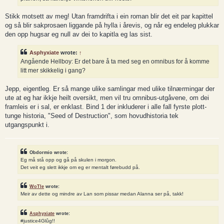
Stikk motsett av meg! Utan framdrifta i ein roman blir det eit par kapittel
og så blir sakprosaen liggande på hylla i årevis, og når eg endeleg plukkar
den opp hugsar eg null av dei to kapitla eg las sist.
Asphyxiate
wrote:
↑
Angående Hellboy: Er det bare å ta med seg en omnibus for å komme
litt mer skikkelig i gang?
Jepp, eigentleg. Er så mange ulike samlingar med ulike tilnærmingar der
ute at eg har ikkje heilt oversikt, men vil tru omnibus-utgåvene, om dei
framleis er i sal, er enklast. Bind 1 der inkluderer i alle fall fyrste plott-
tunge historia, "Seed of Destruction", som hovudhistoria tek
utgangspunkt i.
Obdormio wrote:
Eg må stå opp og gå på skulen i morgon.
Det veit eg slett ikkje om eg er mentalt førebudd på.
WoTle
wrote:
Meir av dette og mindre av Lan som pissar medan Alanna ser på, takk!
Asphyxiate
wrote:
#justice4Glûg!!