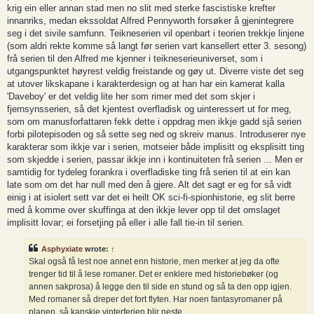
krig ein eller annan stad men no slit med sterke fascistiske krefter
innanriks, medan ekssoldat Alfred Pennyworth forsøker å gjenintegrere
seg i det sivile samfunn. Teikneserien vil openbart i teorien trekkje linjene
(som aldri rekte komme så langt før serien vart kansellert etter 3. sesong)
frå serien til den Alfred me kjenner i teikneserieuniverset, som i
utgangspunktet høyrest veldig freistande og gøy ut. Diverre viste det seg
at utover likskapane i karakterdesign og at han har ein kamerat kalla
'Daveboy' er det veldig lite her som rimer med det som skjer i
fjernsynsserien, så det kjentest overfladisk og uinteressert ut for meg,
som om manusforfattaren fekk dette i oppdrag men ikkje gadd sjå serien
forbi pilotepisoden og så sette seg ned og skreiv manus. Introduserer nye
karakterar som ikkje var i serien, motseier både implisitt og eksplisitt ting
som skjedde i serien, passar ikkje inn i kontinuiteten frå serien ... Men er
samtidig for tydeleg forankra i overfladiske ting frå serien til at ein kan
late som om det har null med den å gjere. Alt det sagt er eg for så vidt
einig i at isiolert sett var det ei heilt OK sci-fi-spionhistorie, eg slit berre
med å komme over skuffinga at den ikkje lever opp til det omslaget
implisitt lovar; ei forsetjing på eller i alle fall tie-in til serien.
Asphyxiate
wrote:
↑
Skal også få lest noe annet enn historie, men merker at jeg da ofte
trenger tid til å lese romaner. Det er enklere med historiebøker (og
annen sakprosa) å legge den til side en stund og så ta den opp igjen.
Med romaner så dreper det fort flyten. Har noen fantasyromaner på
planen, så kanskje vinterferien blir neste.