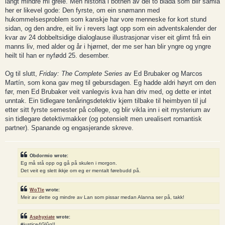
langt mindre mi greie. Men historia i botnen av dei to blada som blir samla
her er likevel gode: Den fyrste, om ein snømann med
hukommelsesproblem som kanskje har vore menneske for kort stund
sidan, og den andre, eit liv i revers lagt opp som ein adventskalender der
kvar av 24 dobbeltsidige dialoglause illustrasjonar viser eit glimt frå ein
manns liv, med alder og år i hjørnet, der me ser han blir yngre og yngre
heilt til han er nyfødd 25. desember.
Og til slutt,
Friday: The Complete Series
av Ed Brubaker og Marcos
Martín, som kona gav meg til gebursdagen. Eg hadde aldri høyrt om den
før, men Ed Brubaker veit vanlegvis kva han driv med, og dette er intet
unntak. Ein tidlegare tenåringsdetektiv kjem tilbake til heimbyen til jul
etter sitt fyrste semester på college, og blir vikla inn i eit mysterium av
sin tidlegare detektivmakker (og potensielt men urealisert romantisk
partner). Spanande og engasjerande skreve.
Obdormio wrote:
Eg må stå opp og gå på skulen i morgon.
Det veit eg slett ikkje om eg er mentalt førebudd på.
WoTle
wrote:
Meir av dette og mindre av Lan som pissar medan Alanna ser på, takk!
Asphyxiate
wrote:
#justice4Glûg!!