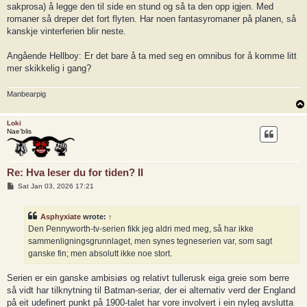
sakprosa) å legge den til side en stund og så ta den opp igjen. Med
romaner så dreper det fort flyten. Har noen fantasyromaner på planen, så
kanskje vinterferien blir neste.
Angående Hellboy: Er det bare å ta med seg en omnibus for å komme litt
mer skikkelig i gang?
Manbearpig
Loki
Nae’blis
Re: Hva leser du for tiden? II
P
Sat Jan 03, 2026 17:21
o
s
t
Asphyxiate
wrote:
↑
Den Pennyworth-tv-serien fikk jeg aldri med meg, så har ikke
sammenligningsgrunnlaget, men synes tegneserien var, som sagt
ganske fin; men absolutt ikke noe stort.
Serien er ein ganske ambisiøs og relativt tullerusk eiga greie som berre
så vidt har tilknytning til Batman-seriar, der ei alternativ verd der England
på eit udefinert punkt på 1900-talet har vore involvert i ein nyleg avslutta