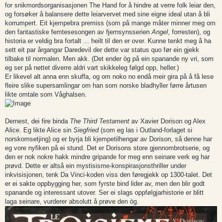
for snikmordsorganisasjonen The Hand for å hindre at verre folk leiar den,
og forsøker å balansere dette leiarvervet med sine eigne ideal utan å bli
korrumpert. Eit kjempebra premiss (som på mange måter minner meg om
den fantastiske femtesesongen av fjernsynsserien
Angel
, forresten), og
historia er veldig bra fortalt ... heilt til den er over. Kunne tenkt meg å ha
sett eit par årgangar Daredevil der dette var status quo før ein gjekk
tilbake til normalen. Men akk. (Det ender òg på ein spanande ny vri, som
eg ser på nettet diverre aldri vart skikkeleg følgd opp, heller.)
Er likevel alt anna enn skuffa, og om noko no endå meir gira på å få lese
fleire slike supersamlingar om han som norske bladhyller førre årtusen
likte omtale som Våghalsen.
Dernest, dei fire binda
The Third Testament
av Xavier Dorison og Alex
Alice. Eg likte Alice sin
Siegfried
(som eg las i Outland-forlaget si
norskomsetjing) og er byrja bli kjempetilhengar av Dorison, så denne har
eg vore nyfiken på ei stund. Det er Dorisons store gjennombrotserie, og
den er nok nokre hakk mindre gripande for meg enn seinare verk eg har
prøvd. Dette er altså ein mystisisme-konspirasjonsthriller under
inkvisisjonen, tenk Da Vinci-koden viss den føregjekk op 1300-talet. Det
er ei sakte oppbygging her, som fyrste bind lider av, men den blir godt
spanande og interessant utover. Ser ei slags oppfølgjarhistorie er blitt
laga seinare, vurderer absolutt å prøve den òg.