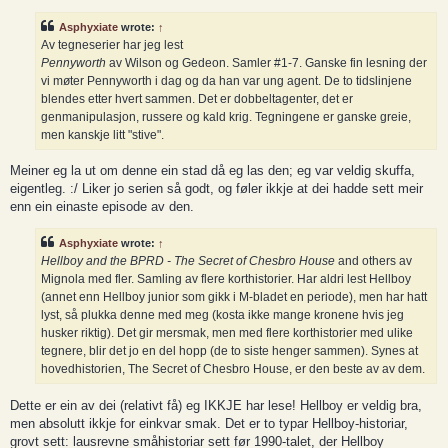
Asphyxiate
wrote:
↑
Av tegneserier har jeg lest
Pennyworth
av Wilson og Gedeon. Samler #1-7. Ganske fin lesning der
vi møter Pennyworth i dag og da han var ung agent. De to tidslinjene
blendes etter hvert sammen. Det er dobbeltagenter, det er
genmanipulasjon, russere og kald krig. Tegningene er ganske greie,
men kanskje litt "stive".
Meiner eg la ut om denne ein stad då eg las den; eg var veldig skuffa,
eigentleg. :/ Liker jo serien så godt, og føler ikkje at dei hadde sett meir
enn ein einaste episode av den.
Asphyxiate
wrote:
↑
Hellboy and the BPRD - The Secret of Chesbro House
and others av
Mignola med fler. Samling av flere korthistorier. Har aldri lest Hellboy
(annet enn Hellboy junior som gikk i M-bladet en periode), men har hatt
lyst, så plukka denne med meg (kosta ikke mange kronene hvis jeg
husker riktig). Det gir mersmak, men med flere korthistorier med ulike
tegnere, blir det jo en del hopp (de to siste henger sammen). Synes at
hovedhistorien, The Secret of Chesbro House, er den beste av av dem.
Dette er ein av dei (relativt få) eg IKKJE har lese! Hellboy er veldig bra,
men absolutt ikkje for einkvar smak. Det er to typar Hellboy-historiar,
grovt sett: lausrevne småhistoriar sett før 1990-talet, der Hellboy