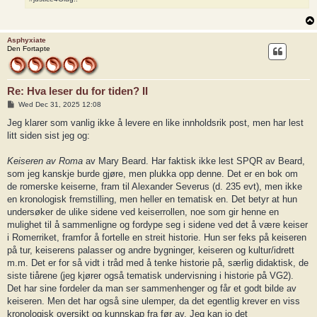
Asphyxiate
Den Fortapte
Re: Hva leser du for tiden? II
P
Wed Dec 31, 2025 12:08
o
s
Jeg klarer som vanlig ikke å levere en like innholdsrik post, men har lest
t
litt siden sist jeg og:
Keiseren av Roma
av Mary Beard. Har faktisk ikke lest SPQR av Beard,
som jeg kanskje burde gjøre, men plukka opp denne. Det er en bok om
de romerske keiserne, fram til Alexander Severus (d. 235 evt), men ikke
en kronologisk fremstilling, men heller en tematisk en. Det betyr at hun
undersøker de ulike sidene ved keiserrollen, noe som gir henne en
mulighet til å sammenligne og fordype seg i sidene ved det å være keiser
i Romerriket, framfor å fortelle en streit historie. Hun ser feks på keiseren
på tur, keiserens palasser og andre bygninger, keiseren og kultur/idrett
m.m. Det er for så vidt i tråd med å tenke historie på, særlig didaktisk, de
siste tiårene (jeg kjører også tematisk undervisning i historie på VG2).
Det har sine fordeler da man ser sammenhenger og får et godt bilde av
keiseren. Men det har også sine ulemper, da det egentlig krever en viss
kronologisk oversikt og kunnskap fra før av. Jeg kan jo det