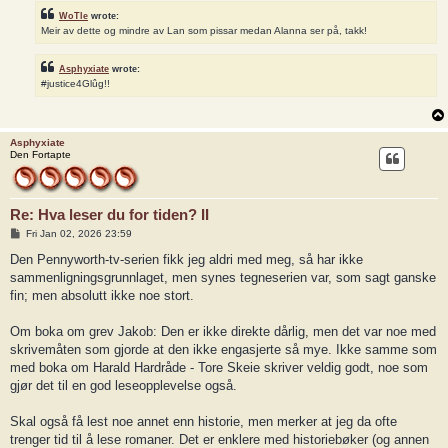
WoTle
wrote:
Meir av dette og mindre av Lan som pissar medan Alanna ser på, takk!
Asphyxiate
wrote:
#justice4Glûg!!
Asphyxiate
Den Fortapte
Re: Hva leser du for tiden? II
P
Fri Jan 02, 2026 23:59
o
s
Den Pennyworth-tv-serien fikk jeg aldri med meg, så har ikke
t
sammenligningsgrunnlaget, men synes tegneserien var, som sagt ganske
fin; men absolutt ikke noe stort.
Om boka om grev Jakob: Den er ikke direkte dårlig, men det var noe med
skrivemåten som gjorde at den ikke engasjerte så mye. Ikke samme som
med boka om Harald Hardråde - Tore Skeie skriver veldig godt, noe som
gjør det til en god leseopplevelse også.
Skal også få lest noe annet enn historie, men merker at jeg da ofte
trenger tid til å lese romaner. Det er enklere med historiebøker (og annen