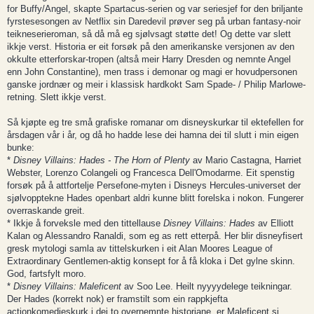
for Buffy/Angel, skapte Spartacus-serien og var seriesjef for den briljante
fyrstesesongen av Netflix sin Daredevil prøver seg på urban fantasy-noir
teikneserieroman, så då må eg sjølvsagt støtte det! Og dette var slett
ikkje verst. Historia er eit forsøk på den amerikanske versjonen av den
okkulte etterforskar-tropen (altså meir Harry Dresden og nemnte Angel
enn John Constantine), men trass i demonar og magi er hovudpersonen
ganske jordnær og meir i klassisk hardkokt Sam Spade- / Philip Marlowe-
retning. Slett ikkje verst.
Så kjøpte eg tre små grafiske romanar om disneyskurkar til ektefellen for
årsdagen vår i år, og då ho hadde lese dei hamna dei til slutt i min eigen
bunke:
*
Disney Villains: Hades - The Horn of Plenty
av Mario Castagna, Harriet
Webster, Lorenzo Colangeli og Francesca Dell'Omodarme. Eit spenstig
forsøk på å attfortelje Persefone-myten i Disneys Hercules-universet der
sjølvopptekne Hades openbart aldri kunne blitt forelska i nokon. Fungerer
overraskande greit.
* Ikkje å forveksle med den tittellause
Disney Villains: Hades
av Elliott
Kalan og Alessandro Ranaldi, som eg as rett etterpå. Her blir disneyfisert
gresk mytologi samla av tittelskurken i eit Alan Moores League of
Extraordinary Gentlemen-aktig konsept for å få kloka i Det gylne skinn.
God, fartsfylt moro.
*
Disney Villains: Maleficent
av Soo Lee. Heilt nyyyydelege teikningar.
Der Hades (korrekt nok) er framstilt som ein rappkjefta
actionkomedieskurk i dei to overnemnte historiane, er Maleficent si