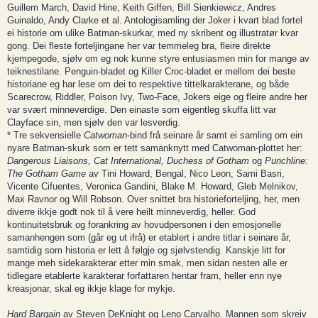
Guillem March, David Hine, Keith Giffen, Bill Sienkiewicz, Andres
Guinaldo, Andy Clarke et al. Antologisamling der Joker i kvart blad fortel
ei historie om ulike Batman-skurkar, med ny skribent og illustratør kvar
gong. Dei fleste forteljingane her var temmeleg bra, fleire direkte
kjempegode, sjølv om eg nok kunne styre entusiasmen min for mange av
teiknestilane. Penguin-bladet og Killer Croc-bladet er mellom dei beste
historiane eg har lese om dei to respektive tittelkarakterane, og både
Scarecrow, Riddler, Poison Ivy, Two-Face, Jokers eige og fleire andre her
var svært minneverdige. Den einaste som eigentleg skuffa litt var
Clayface sin, men sjølv den var lesverdig.
* Tre sekvensielle
Catwoman
-bind frå seinare år samt ei samling om ein
nyare Batman-skurk som er tett samanknytt med Catwoman-plottet her:
Dangerous Liaisons, Cat International, Duchess of Gotham
og
Punchline:
The Gotham Game
av Tini Howard, Bengal, Nico Leon, Sami Basri,
Vicente Cifuentes, Veronica Gandini, Blake M. Howard, Gleb Melnikov,
Max Ravnor og Will Robson. Over snittet bra historieforteljing, her, men
diverre ikkje godt nok til å vere heilt minneverdig, heller. God
kontinuitetsbruk og forankring av hovudpersonen i den emosjonelle
samanhengen som (går eg ut ifrå) er etablert i andre titlar i seinare år,
samtidig som historia er lett å følgje og sjølvstendig. Kanskje litt for
mange meh sidekarakterar etter min smak, men sidan nesten alle er
tidlegare etablerte karakterar forfattaren hentar fram, heller enn nye
kreasjonar, skal eg ikkje klage for mykje.
Hard Bargain
av Steven DeKnight og Leno Carvalho. Mannen som skreiv