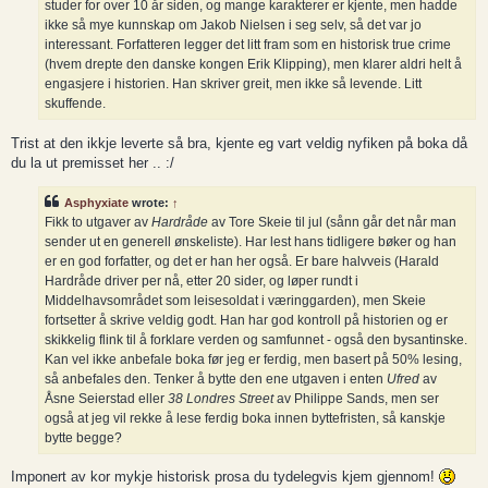
studer for over 10 år siden, og mange karakterer er kjente, men hadde
ikke så mye kunnskap om Jakob Nielsen i seg selv, så det var jo
interessant. Forfatteren legger det litt fram som en historisk true crime
(hvem drepte den danske kongen Erik Klipping), men klarer aldri helt å
engasjere i historien. Han skriver greit, men ikke så levende. Litt
skuffende.
Trist at den ikkje leverte så bra, kjente eg vart veldig nyfiken på boka då
du la ut premisset her .. :/
Asphyxiate
wrote:
↑
Fikk to utgaver av
Hardråde
av Tore Skeie til jul (sånn går det når man
sender ut en generell ønskeliste). Har lest hans tidligere bøker og han
er en god forfatter, og det er han her også. Er bare halvveis (Harald
Hardråde driver per nå, etter 20 sider, og løper rundt i
Middelhavsområdet som leisesoldat i væringgarden), men Skeie
fortsetter å skrive veldig godt. Han har god kontroll på historien og er
skikkelig flink til å forklare verden og samfunnet - også den bysantinske.
Kan vel ikke anbefale boka før jeg er ferdig, men basert på 50% lesing,
så anbefales den. Tenker å bytte den ene utgaven i enten
Ufred
av
Åsne Seierstad eller
38 Londres Street
av Philippe Sands, men ser
også at jeg vil rekke å lese ferdig boka innen byttefristen, så kanskje
bytte begge?
Imponert av kor mykje historisk prosa du tydelegvis kjem gjennom!