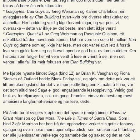
imponerande plottline. Den tek seg meir opp mot slutten, der det blir
fokus på berre éin enkeltkarakter.
*
Gargoyles: Bad Guys
av Greg Weisman og Karine Charlebois, ein
avleggjarserie av
Clan Building
i svart-kvitt om diverse eksskurkar og
antiheltar. Her hadde eg veldig låge forventningar, og var positivt
overraska -- dette var ikkje av det beste, men slett ikkje verst!
*
Gargoyles: Quest
#1 av Greg Weisman og Pasquale Qualano, eit
enkeltblad frå den noverande serien. Det har vore ein serie til mellom
Bad
Guys
og denne som eg ikkje har lese, men det var relativt lett å forstå
kva som gjekk føre seg og likevel openbar god bruk av kontinuiteten. Om
historia som følgjer her vil vere verdt å lese er vrient å sei, men det
verkar i alle fall litt meir fokusert enn
Clan Building
var.
Me kjøpte nyaste bindet
Saga
(bind 12) av Brian K. Vaughan og Fiona
Staples då Outland hadde Black Friday-sal, og sjølv om dette nok var eit
litt omrokeringsbind der det var meir plottløfting enn klimaks å finne, var
det som alltid med
Saga
ei god, engasjerande leseoppleving. Veldig god
bruk av forteljarrøysta, nok ein gong. Framleis ein av dei beste og mest
ambisiøse langformat-seriane eg har lese, dette.
På årets tur til svigers kjøpte me det nyaste (tredje) bindet
Klaus
av
Grant Morrison og Dan Mora,
The Life & Times of Santa Claus
. Som i
bind 2 går Morrison her bort frå det opphavlege verket sin gotisk fantasy-
sjanger og over i noko meir superheltparodisk, som smaker sci-fi-fantasy,
der alle julenissar er verkelege og samarbeidar og saker, og det er nok