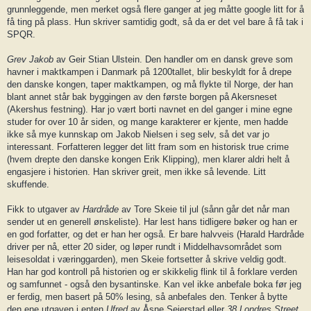
grunnleggende, men merket også flere ganger at jeg måtte google litt for å
få ting på plass. Hun skriver samtidig godt, så da er det vel bare å få tak i
SPQR.
Grev Jakob
av Geir Stian Ulstein. Den handler om en dansk greve som
havner i maktkampen i Danmark på 1200tallet, blir beskyldt for å drepe
den danske kongen, taper maktkampen, og må flykte til Norge, der han
blant annet står bak byggingen av den første borgen på Akersneset
(Akershus festning). Har jo vært borti navnet en del ganger i mine egne
studer for over 10 år siden, og mange karakterer er kjente, men hadde
ikke så mye kunnskap om Jakob Nielsen i seg selv, så det var jo
interessant. Forfatteren legger det litt fram som en historisk true crime
(hvem drepte den danske kongen Erik Klipping), men klarer aldri helt å
engasjere i historien. Han skriver greit, men ikke så levende. Litt
skuffende.
Fikk to utgaver av
Hardråde
av Tore Skeie til jul (sånn går det når man
sender ut en generell ønskeliste). Har lest hans tidligere bøker og han er
en god forfatter, og det er han her også. Er bare halvveis (Harald Hardråde
driver per nå, etter 20 sider, og løper rundt i Middelhavsområdet som
leisesoldat i væringgarden), men Skeie fortsetter å skrive veldig godt.
Han har god kontroll på historien og er skikkelig flink til å forklare verden
og samfunnet - også den bysantinske. Kan vel ikke anbefale boka før jeg
er ferdig, men basert på 50% lesing, så anbefales den. Tenker å bytte
den ene utgaven i enten
Ufred
av Åsne Seierstad eller
38 Londres Street