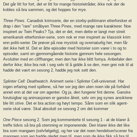
Det går litt for fort, det er litt for mange historietråder, ikke nok der de
kobles så bra sammen, og det hoppes for mye.
Three Pines
. Canadisk krimserie, der en storby-politimann etterforsker et
drap i den "rare" småbyen Three Pines, med mange rare karakterer. Noe
inspirert av Twin Peaks? Tja, det er det, men dette er langt mer streit
amerikansk etterforsker-serie, som nok er mer inspirert av klassisk krim
enn politi-serier. De prøver på noe mystisk og overnaturlig her, men får
det ikke helt til. Det er åtte episoder med historier som varer i to og to
episoder, samt en gjennomgående historie gjennom hele sesongen.
Avslutter med en cliffhanger, men den har ikke blitt fornya. Anbefaler den
derfor ikke; ikke bra nok i seg selv til å gidde å se den, men grei nok til at
hadde det vært en sesong 2, hadde jeg nok sett den.
Splinter Cell: Deathwatch.
Animert serie i Splinter Cell-universet. Har
ingen erfaring med spillene, så her ser jeg den uten noen ide på forhånd
annet enn at det var om agenter. Og ja, den fungerer fint denne. Ganske
forutsigbar og animasjonen er ganske ålreit, selv om jeg synes ansiktene
ble litt
stive
. Det er bra action og høyt tempo. Sånn som en slik agent-
serie skal være. Skal absolutt se sesong 2 om det kommer
One Piece
sesong 2. Som jeg kommenterte til sesong 1 - at de klarer å
treffe tidvis så bra på stemning er imponerende. Den klarer ikke det like
bra som mangaen (selvfølgelig), og her var det noen hendelser/scener fra
mangaen som jeg hadde gledet meg til, men som de ikke fikk så bra til.