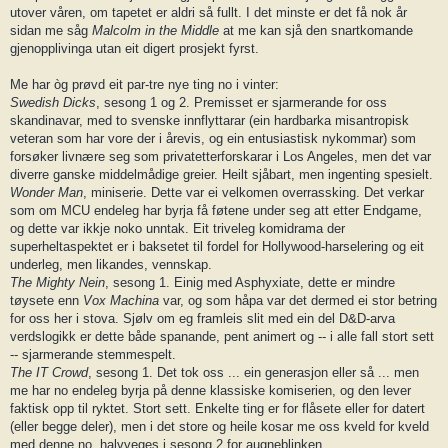
utover våren, om tapetet er aldri så fullt. I det minste er det få nok år
sidan me såg
Malcolm in the Middle
at me kan sjå den snartkomande
gjenopplivinga utan eit digert prosjekt fyrst.
Me har òg prøvd eit par-tre nye ting no i vinter:
Swedish Dicks
, sesong 1 og 2. Premisset er sjarmerande for oss
skandinavar, med to svenske innflyttarar (ein hardbarka misantropisk
veteran som har vore der i årevis, og ein entusiastisk nykommar) som
forsøker livnære seg som privatetterforskarar i Los Angeles, men det var
diverre ganske middelmådige greier. Heilt sjåbart, men ingenting spesielt.
Wonder Man
, miniserie. Dette var ei velkomen overrassking. Det verkar
som om MCU endeleg har byrja få føtene under seg att etter Endgame,
og dette var ikkje noko unntak. Eit triveleg komidrama der
superheltaspektet er i baksetet til fordel for Hollywood-harselering og eit
underleg, men likandes, vennskap.
The Mighty Nein
, sesong 1. Einig med Asphyxiate, dette er mindre
tøysete enn
Vox Machina
var, og som håpa var det dermed ei stor betring
for oss her i stova. Sjølv om eg framleis slit med ein del D&D-arva
verdslogikk er dette både spanande, pent animert og -- i alle fall stort sett
-- sjarmerande stemmespelt.
The IT Crowd
, sesong 1. Det tok oss ... ein generasjon eller så ... men
me har no endeleg byrja på denne klassiske komiserien, og den lever
faktisk opp til ryktet. Stort sett. Enkelte ting er for flåsete eller for datert
(eller begge deler), men i det store og heile kosar me oss kveld for kveld
med denne no, halvveges i sesong 2 for augneblinken.