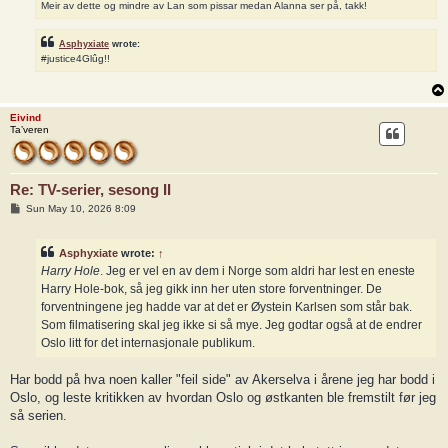
Meir av dette og mindre av Lan som pissar medan Alanna ser på, takk!
Asphyxiate
wrote:
#justice4Glûg!!
Eivind
Ta’veren
Re: TV-serier, sesong II
P
Sun May 10, 2026 8:09
o
s
t
Asphyxiate
wrote:
↑
Harry Hole
. Jeg er vel en av dem i Norge som aldri har lest en eneste
Harry Hole-bok, så jeg gikk inn her uten store forventninger. De
forventningene jeg hadde var at det er Øystein Karlsen som står bak.
Som filmatisering skal jeg ikke si så mye. Jeg godtar også at de endrer
Oslo litt for det internasjonale publikum.
Har bodd på hva noen kaller "feil side" av Akerselva i årene jeg har bodd i
Oslo, og leste kritikken av hvordan Oslo og østkanten ble fremstilt før jeg
så serien.