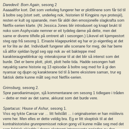
Daredevil: Born Again
, sesong 2
Aaaaaltfor kort. Det som verkeleg fungerer her er plottlinene som får tid til
å boltre seg (stort sett, underleg nok, historien til Kingpins nye protesjé),
resten er kult og spanande, men får aldri den emosjonelle slagkrafta som
Netflix-serien klarte. (At Jessica Jones blir introdusert og knapt brukt til
noko som Asphyxiate nemner er eit tydeleg døme på dette, men det
same er diverre tilfelle på omtrent alt i sesongen.) Likevel eit kjempestort
steg opp frå sesong 1. Einaste klagepunktet eg har er jo eigentleg at det
er for lite av det. Individuelt fungerer alle scenane for meg, dei har berre
så altfor sjeldan bygd seg opp nok av eit bakteppe med
karakteraugneblinkar og -interaksjonar til at det blir så intenst som det
burde. Det er berre plott, plott, plott heile tida. Hadde sesongen hatt
nøyaktig same historie og 13 episodar å boltre seg med for å gi den
nyansar og djupn og karakterane tid til å berre eksistere saman, trur eg
faktisk dette kunne målt seg mot Netflix-serien.
Grimsburg
, sesong 2.
Sprø parodianimasjon, sjå kommentarane om sesong 1 tidlegare i tråden
– dette er meir av det same, akkurat som det burde vere.
Spartacus: House of Ashur
, sesong 1.
Viss eg tykte Cæsar var ... litt feilslått ... i originalserien er han miiiilevis
verre her. Men elles er dette veldig bra. Eg er litt skeptisk til at det
kontrahistoriske grunnpremisset nokon gong vil kunne måle seg med det