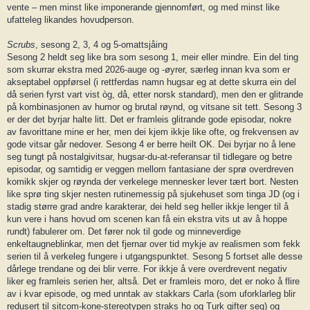
vente – men minst like imponerande gjennomført, og med minst like
ufatteleg likandes hovudperson.
Scrubs
, sesong 2, 3, 4 og 5-omattsjåing
Sesong 2 heldt seg like bra som sesong 1, meir eller mindre. Ein del ting
som skurrar ekstra med 2026-auge og -øyrer, særleg innan kva som er
akseptabel oppførsel (i rettferdas namn hugsar eg at dette skurra ein del
då serien fyrst vart vist òg, då, etter norsk standard), men den er glitrande
på kombinasjonen av humor og brutal røynd, og vitsane sit tett. Sesong 3
er der det byrjar halte litt. Det er framleis glitrande gode episodar, nokre
av favorittane mine er her, men dei kjem ikkje like ofte, og frekvensen av
gode vitsar går nedover. Sesong 4 er berre heilt OK. Dei byrjar no å lene
seg tungt på nostalgivitsar, hugsar-du-at-referansar til tidlegare og betre
episodar, og samtidig er veggen mellom fantasiane der sprø overdreven
komikk skjer og røynda der verkelege mennesker lever tært bort. Nesten
like sprø ting skjer nesten rutinemessig på sjukehuset som tinga JD (og i
stadig større grad andre karakterar, dei held seg heller ikkje lenger til å
kun vere i hans hovud om scenen kan få ein ekstra vits ut av å hoppe
rundt) fabulerer om. Det fører nok til gode og minneverdige
enkeltaugneblinkar, men det fjernar over tid mykje av realismen som fekk
serien til å verkeleg fungere i utgangspunktet. Sesong 5 fortset alle desse
dårlege trendane og dei blir verre. For ikkje å vere overdrevent negativ
liker eg framleis serien her, altså. Det er framleis moro, det er noko å flire
av i kvar episode, og med unntak av stakkars Carla (som uforklarleg blir
redusert til sitcom-kone-stereotypen straks ho og Turk gifter seg) og