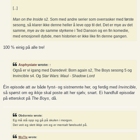
[...]
Man on the Inside
s2. Som med andre serier som overrasker med første
sesong, så klarer ikke denne heller å leve opp til det. Det er mye av det
samme, mye av de samme styrkene i Ted Danson og en fin komedie,
med emosjonell dybde, men historien er ikke like fin denne gangen.
100 % einig på alle tre!
Asphyxiate
wrote:
↑
Også er vi igang med Daredevil: Born again s2, The Boys sesong 5 og
Invincible s4. Og
Star Wars: Maul - Shadow Lord
Éin episode att av både fyrst- og sistnemnte her, og ferdig med
Invincible
,
så spørst om eg ikkje skal poste att her sjølv, snart. Ei handfull episodar
på etterskot på
The Boys
, då.
Obdormio wrote:
Eg må stå opp og gå på skulen i morgon.
Det veit eg slett ikkje om eg er mentalt førebudd på.
WoTle
wrote: