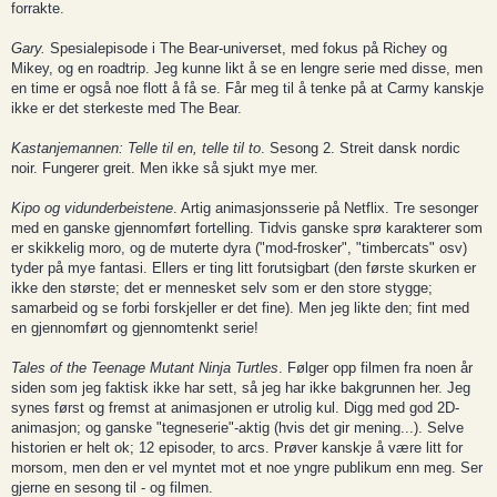
forrakte.
Gary.
Spesialepisode i The Bear-universet, med fokus på Richey og
Mikey, og en roadtrip. Jeg kunne likt å se en lengre serie med disse, men
en time er også noe flott å få se. Får meg til å tenke på at Carmy kanskje
ikke er det sterkeste med The Bear.
Kastanjemannen: Telle til en, telle til to
. Sesong 2. Streit dansk nordic
noir. Fungerer greit. Men ikke så sjukt mye mer.
Kipo og vidunderbeistene
. Artig animasjonsserie på Netflix. Tre sesonger
med en ganske gjennomført fortelling. Tidvis ganske sprø karakterer som
er skikkelig moro, og de muterte dyra ("mod-frosker", "timbercats" osv)
tyder på mye fantasi. Ellers er ting litt forutsigbart (den første skurken er
ikke den største; det er mennesket selv som er den store stygge;
samarbeid og se forbi forskjeller er det fine). Men jeg likte den; fint med
en gjennomført og gjennomtenkt serie!
Tales of the Teenage Mutant Ninja Turtles
. Følger opp filmen fra noen år
siden som jeg faktisk ikke har sett, så jeg har ikke bakgrunnen her. Jeg
synes først og fremst at animasjonen er utrolig kul. Digg med god 2D-
animasjon; og ganske "tegneserie"-aktig (hvis det gir mening...). Selve
historien er helt ok; 12 episoder, to arcs. Prøver kanskje å være litt for
morsom, men den er vel myntet mot et noe yngre publikum enn meg. Ser
gjerne en sesong til - og filmen.