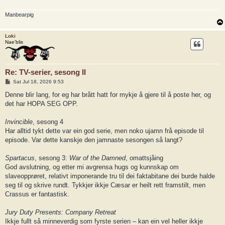
Manbearpig
Loki
Nae’blis
Re: TV-serier, sesong II
P
Sat Jul 18, 2026 9:53
o
s
Denne blir lang, for eg har brått hatt for mykje å gjere til å poste her, og
t
det har HOPA SEG OPP.
Invincible
, sesong 4
Har alltid tykt dette var ein god serie, men noko ujamn frå episode til
episode. Var dette kanskje den jamnaste sesongen så langt?
Spartacus
, sesong 3:
War of the Damned
, omattsjåing
God avslutning, og etter mi avgrensa hugs og kunnskap om
slaveopprøret, relativt imponerande tru til dei faktabitane dei burde halde
seg til og skrive rundt. Tykkjer ikkje Cæsar er heilt rett framstilt, men
Crassus er fantastisk.
Jury Duty Presents: Company Retreat
Ikkje fullt så minneverdig som fyrste serien – kan ein vel heller ikkje