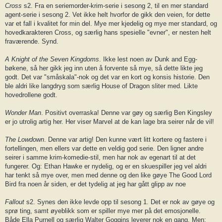
Cross
s2. Fra en seriemorder-krim-serie i sesong 2, til en mer standard
agent-serie i sesong 2. Vet ikke helt hvorfor de gikk den veien, for dette
var et fall i kvalitet for min del. Mye mer kjedelig og mye mer standard, og
hovedkarakteren Cross, og særlig hans spesielle "evner", er nesten helt
fraværende. Synd.
A Knight of the Seven Kingdoms
. Ikke lest noen av Dunk and Egg-
bøkene, så her gikk jeg inn uten å forvente så mye, så dette likte jeg
godt. Det var "småskala"-nok og det var en kort og konsis historie. Den
ble aldri like langdryg som særlig House of Dragon sliter med. Likte
hovedrollene godt.
Wonder Man
. Positivt overraska! Denne var gøy og særlig Ben Kingsley
er jo utrolig artig her. Her viser Marvel at de kan lage bra seirer når de vil!
The Lowdown
. Denne var artig! Den kunne vært litt kortere og fastere i
fortellingen, men ellers var dette en veldig god serie. Den ligner andre
seirer i samme krim-komedie-stil, men har nok av egenart til at det
fungerer. Og: Ethan Hawke er nydelig, og er en skuespiller jeg vel aldri
har tenkt så mye over, men med denne og den like gøye The Good Lord
Bird fra noen år siden, er det tydelig at jeg har gått glipp av noe
Fallout
s2. Synes den ikke levde opp til sesong 1. Det er nok av gøye og
sprø ting, samt øyeblikk som er spiller mye mer på det emosjonelle.
Både Ella Purnell og særlig Walter Goggins leverer nok en gang. Men: