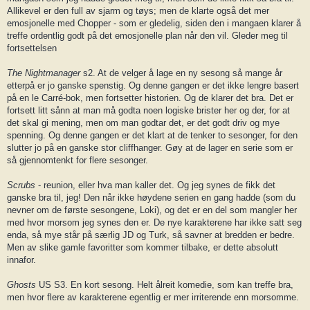
Allikevel er den full av sjarm og tøys; men de klarte også det mer
emosjonelle med Chopper - som er gledelig, siden den i mangaen klarer å
treffe ordentlig godt på det emosjonelle plan når den vil. Gleder meg til
fortsettelsen
The Nightmanager
s2. At de velger å lage en ny sesong så mange år
etterpå er jo ganske spenstig. Og denne gangen er det ikke lengre basert
på en le Carré-bok, men fortsetter historien. Og de klarer det bra. Det er
fortsett litt sånn at man må godta noen logiske brister her og der, for at
det skal gi mening, men om man godtar det, er det godt driv og mye
spenning. Og denne gangen er det klart at de tenker to sesonger, for den
slutter jo på en ganske stor cliffhanger. Gøy at de lager en serie som er
så gjennomtenkt for flere sesonger.
Scrubs
- reunion, eller hva man kaller det. Og jeg synes de fikk det
ganske bra til, jeg! Den når ikke høydene serien en gang hadde (som du
nevner om de første sesongene, Loki), og det er en del som mangler her
med hvor morsom jeg synes den er. De nye karakterene har ikke satt seg
enda, så mye står på særlig JD og Turk, så savner at bredden er bedre.
Men av slike gamle favoritter som kommer tilbake, er dette absolutt
innafor.
Ghosts
US S3. En kort sesong. Helt ålreit komedie, som kan treffe bra,
men hvor flere av karakterene egentlig er mer irriterende enn morsomme.