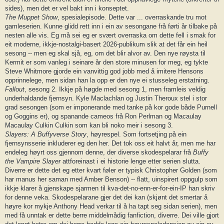
sides), men det er vel bakt inn i konseptet.
The Muppet Show
, spesialepisode. Dette var ... overraskande tru mot
gamleserien. Kunne glidd rett inn i ein av sesongane frå førti år tilbake på
nesten alle vis. Eg må sei eg er svært overraska om dette fell i smak for
eit moderne, ikkje-nostalgi-basert 2026-publikum slik at det får ein heil
sesong -- men eg skal sjå, eg, om det blir alvor av. Den nye røysta til
Kermit er som vanleg i seinare år den store minusen for meg, eg tykte
Steve Whitmore gjorde ein vanvittig god jobb med å imitere Hensons
opprinnelege, men sidan han la opp er den nye ei stusseleg erstatning.
Fallout
, sesong 2. Ikkje på høgde med sesong 1, men framleis veldig
underhaldande fjernsyn. Kyle Maclachlan og Justin Theroux stel i stor
grad sesongen (som er imponerande med tanke på kor gode både Purnell
og Goggins er), og spanande cameos frå Ron Perlman og Macaulay
Macaulay Culkin Culkin som kan bli noko meir i sesong 3.
Slayers: A Buffyverse Story
, høyrespel. Som fortsetjing på ein
fjernsynsserie inkluderer eg den her. Det tok oss eit halvt år, men me har
endeleg høyrt oss gjennom denne, der diverse skodespelarar frå
Buffy
the Vampire Slayer
attforeinast i ei historie lenge etter serien slutta.
Diverre er dette det eg etter kvart føler er typisk Christopher Golden (som
har manus her saman med Amber Benson) -- flatt, uinspirert oppgulp som
ikkje klarer å gjenskape sjarmen til kva-det-no-enn-er-for-ein-IP han skriv
for denne veka. Skodespelarane gjer det dei kan (skjønt det smertar å
høyre kor mykje Anthony Head verkar til å ha tapt seg sidan serien), men
med få unntak er dette berre middelmådig fanfiction, diverre. Dei ville gjort