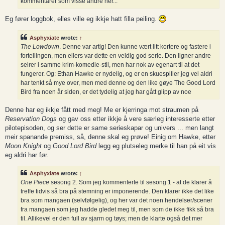
kommentarer som visse andre her...
Eg fører loggbok, elles ville eg ikkje hatt filla peiling.
Asphyxiate
wrote:
↑
The Lowdown
. Denne var artig! Den kunne vært litt kortere og fastere i
fortellingen, men ellers var dette en veldig god serie. Den ligner andre
seirer i samme krim-komedie-stil, men har nok av egenart til at det
fungerer. Og: Ethan Hawke er nydelig, og er en skuespiller jeg vel aldri
har tenkt så mye over, men med denne og den like gøye The Good Lord
Bird fra noen år siden, er det tydelig at jeg har gått glipp av noe
Denne har eg ikkje fått med meg! Me er kjerringa mot straumen på
Reservation Dogs
og gav oss etter ikkje å vere særleg interesserte etter
pilotepisoden, og ser dette er same serieskapar og univers ... men langt
meir spanande premiss, så, denne skal eg prøve! Einig om Hawke, etter
Moon Knight
og
Good Lord Bird
legg eg plutseleg merke til han på eit vis
eg aldri har før.
Asphyxiate
wrote:
↑
One Piece
sesong 2. Som jeg kommenterte til sesong 1 - at de klarer å
treffe tidvis så bra på stemning er imponerende. Den klarer ikke det like
bra som mangaen (selvfølgelig), og her var det noen hendelser/scener
fra mangaen som jeg hadde gledet meg til, men som de ikke fikk så bra
til. Allikevel er den full av sjarm og tøys; men de klarte også det mer