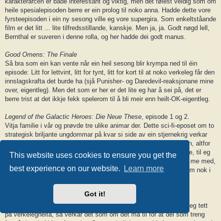
karakterarcen er både interessant og viktig, men det følest veldig som om
heile spesialepisoden berre er ein prolog til noko anna. Hadde dette vore
fyrsteepisoden i ein ny sesong ville eg vore supergira. Som enkeltståande
film er det litt ... lite tilfredsstillande, kanskje. Men ja, ja. Godt nøgd lell,
Bernthal er suveren i denne rolla, og her hadde dei godt manus.
Good Omens: The Finale
Så bra som ein kan vente når ein heil sesong blir krympa ned til éin
episode: Litt for lettvint, litt for tynt, litt for kort til at noko verkeleg får den
innslagskrafta det burde ha (sjå Punisher- og Daredevil-reaksjonane mine
over, eigentleg). Men det som er her er det lite eg har å sei på, det er
berre trist at det ikkje fekk spelerom til å bli meir enn heilt-OK-eigentleg.
Legend of the Galactic Heroes: Die Neue These
, episode 1 og 2.
Vitja familie i vår og prøvde tre ulike animar der. Dette sci-fi-eposet om to
strategisk briljante ungdommar på kvar si side av ein stjernekrig verkar
veldig opp mi gate, men det er diverre absolutt ikkje for ektefellen, altfor
mykje prating og intriger, så den ligg no på langsiktig vent, diverre, til eg
This website uses cookies to ensure you get the
har tid til å sjå den på eiga hand. (Dei andre to animane fortsette me med,
best experience on our website.
Learn more
men er framleis ikkje ferdige med fyrstesesongane av, så dei kjem nok i
tråden i haust ein gong.)
Got it!
The Boys
, sesong 5.
Her fekk dei skuta godt i hamn, tykte eg. Og om det er overtydeleg tett
på verkelegheita, så verkar det som om det må til for at dei som treng