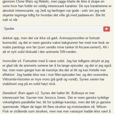
gjennom Clone Wars og Rebels, men jaggu klarte de ikke å skape en
serie hvor han forblir en veldig interessant karakter. De nye karakterene er
absolutt interessante, og Jedi og lærlingen var gode - selv om jeg nok
skjønte tegninga tidlig for hvordan det ville gå med padawa-en. Ble litt
satt ut når
Spoiler
dukket opp, men det var ikke så gæli. Animasjonsstilen er fortsatt
bunnsolid, og det er noen ganske vakre bakgrunner her med mer bruk av
matte paintings enn før (som sendte mine tanker til Arcane-serien!). Alt i
alt et nytt solid tilskudd i den animerte SW-verden.
Invincible
s4. Fortsetter med å være solid. Jeg har tidligere uttrykt at jeg
er glad når de animerte seriene tør å ha lange episoder, og det er jeg også
her, men noen ganger kan de kanskje dra det ut litt og kan fortelle mer
effektivt. Jeg hadde ikke noe i mot filler-episoden her, og den overordna
Viltrumite-historien er mye moro (på godt og vondt). Synes serien har
stabilisert seg på en solid høyt nivå.
Daredevil: Born again
s2. Synes det halter litt. Bullseye er mer
interessant her. Savner mer Jessica Jones. Det er noen ganske tydelige
virkerlighets-paralleller her, litt for tydelige kanskje, men det blir jo ganske
spennende. Håper de lager litt flere skurker og motstandere nå: Wilson
Fisk er strålende som skurken, men noe mer variasjon hadde ikke vært å