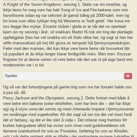
A Knight of the Seven Kingdoms
, sesong 1. Dette var ein innertiar, og
ikkje berre for meg som har hatt Song of Ice and Fire-bøkene som min
favorittserie sidan eg var seksten år gamal tidleg på 2000-talet, men òg
for kona som elles tykkjer ting frå Westeros er 'heilt greitt'. Her kosa me
oss begge like mykje. Einaste skåret i gleda er at når det no openbart
kjem ein ny sesong i året, vil stakkars Martin få nok ein ting der planlagte
oppfølgjarar (han har vel snakka om eit titals idéar her, og sagt at han har
røffe manusutkast på tre) blir grusa av tempoet hjå fjernsynsproduksjon.
Føler med den mannen, det kan ikkje vere berre berre når livsverket blir
så populært at du ikkje lenger klarar ferdigstille noko. Men men. Kryssar
fingrane for at denne serien vil vere betre når den set ut på eiga hand enn
moderserien var i si tid.
Spoiler
Og så var det fortsetjingane på gamle ting som me har forsøkt halde oss
à jour på, då:
Percy Jackson and the Olympians
, sesong 2. Dette fortset med både å
vere betre enn bøkene (seier ektefellen, som har lese dei -- det har ikkje
eg) og å styre unna dei verste og mest irriterande tropane i fjernsynsseriar
om tenåringar med superkrefter. Alt det sagt så ser me det vel mest fordi
det er fantasy, og det er lite slikt å velje i. Det irriterar meg framleis litt
korleis halvgudane alltid har evner som rimer med gudeforelderen sitt
domene (vatnkontroll for son av Poseidon, forføring for son av Afrodite,
osb.) når dette omtrent aldri er tilfelle i dei opphavlege mytene (urkrefter til