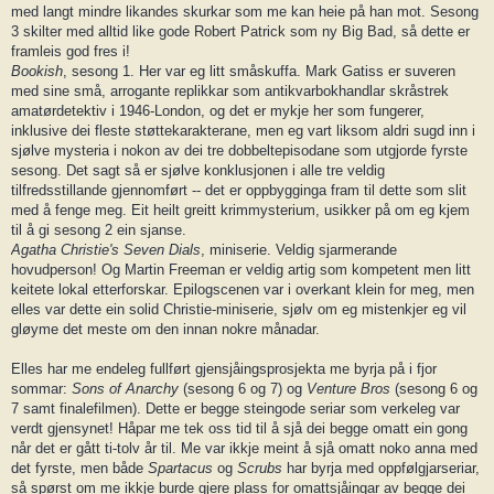
med langt mindre likandes skurkar som me kan heie på han mot. Sesong
3 skilter med alltid like gode Robert Patrick som ny Big Bad, så dette er
framleis god fres i!
Bookish
, sesong 1. Her var eg litt småskuffa. Mark Gatiss er suveren
med sine små, arrogante replikkar som antikvarbokhandlar skråstrek
amatørdetektiv i 1946-London, og det er mykje her som fungerer,
inklusive dei fleste støttekarakterane, men eg vart liksom aldri sugd inn i
sjølve mysteria i nokon av dei tre dobbeltepisodane som utgjorde fyrste
sesong. Det sagt så er sjølve konklusjonen i alle tre veldig
tilfredsstillande gjennomført -- det er oppbygginga fram til dette som slit
med å fenge meg. Eit heilt greitt krimmysterium, usikker på om eg kjem
til å gi sesong 2 ein sjanse.
Agatha Christie's Seven Dials
, miniserie. Veldig sjarmerande
hovudperson! Og Martin Freeman er veldig artig som kompetent men litt
keitete lokal etterforskar. Epilogscenen var i overkant klein for meg, men
elles var dette ein solid Christie-miniserie, sjølv om eg mistenkjer eg vil
gløyme det meste om den innan nokre månadar.
Elles har me endeleg fullført gjensjåingsprosjekta me byrja på i fjor
sommar:
Sons of Anarchy
(sesong 6 og 7) og
Venture Bros
(sesong 6 og
7 samt finalefilmen). Dette er begge steingode seriar som verkeleg var
verdt gjensynet! Håpar me tek oss tid til å sjå dei begge omatt ein gong
når det er gått ti-tolv år til. Me var ikkje meint å sjå omatt noko anna med
det fyrste, men både
Spartacus
og
Scrubs
har byrja med oppfølgjarseriar,
så spørst om me ikkje burde gjere plass for omattsjåingar av begge dei