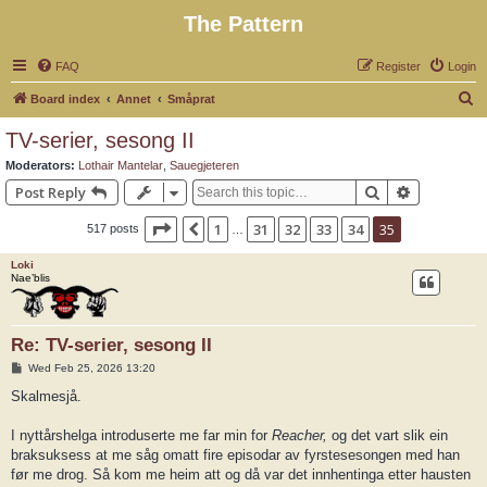
The Pattern
FAQ
Register
Login
S
Board index
Annet
Småprat
e
TV-serier, sesong II
a
Moderators:
Lothair Mantelar
,
Sauegjeteren
r
Search
Advanced 
Post Reply
c
Page
35
of
35
1
31
32
33
34
35
Previous
517 posts
h
…
Loki
Nae’blis
Re: TV-serier, sesong II
P
Wed Feb 25, 2026 13:20
o
s
Skalmesjå.
t
I nyttårshelga introduserte me far min for
Reacher,
og det vart slik ein
braksuksess at me såg omatt fire episodar av fyrstesesongen med han
før me drog. Så kom me heim att og då var det innhentinga etter hausten