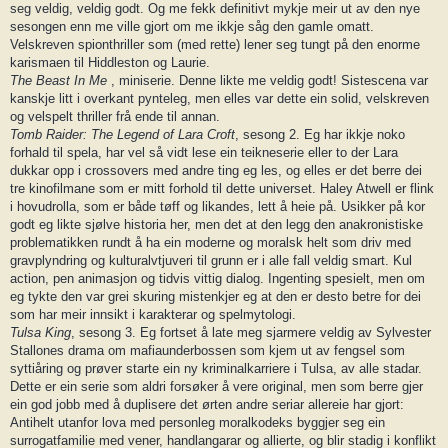
seg veldig, veldig godt. Og me fekk definitivt mykje meir ut av den nye
sesongen enn me ville gjort om me ikkje såg den gamle omatt.
Velskreven spionthriller som (med rette) lener seg tungt på den enorme
karismaen til Hiddleston og Laurie.
The Beast In Me
, miniserie. Denne likte me veldig godt! Sistescena var
kanskje litt i overkant pynteleg, men elles var dette ein solid, velskreven
og velspelt thriller frå ende til annan.
Tomb Raider: The Legend of Lara Croft
, sesong 2. Eg har ikkje noko
forhald til spela, har vel så vidt lese ein teikneserie eller to der Lara
dukkar opp i crossovers med andre ting eg les, og elles er det berre dei
tre kinofilmane som er mitt forhold til dette universet. Haley Atwell er flink
i hovudrolla, som er både tøff og likandes, lett å heie på. Usikker på kor
godt eg likte sjølve historia her, men det at den legg den anakronistiske
problematikken rundt å ha ein moderne og moralsk helt som driv med
gravplyndring og kulturalvtjuveri til grunn er i alle fall veldig smart. Kul
action, pen animasjon og tidvis vittig dialog. Ingenting spesielt, men om
eg tykte den var grei skuring mistenkjer eg at den er desto betre for dei
som har meir innsikt i karakterar og spelmytologi.
Tulsa King
, sesong 3. Eg fortset å late meg sjarmere veldig av Sylvester
Stallones drama om mafiaunderbossen som kjem ut av fengsel som
syttiåring og prøver starte ein ny kriminalkarriere i Tulsa, av alle stadar.
Dette er ein serie som aldri forsøker å vere original, men som berre gjer
ein god jobb med å duplisere det ørten andre seriar allereie har gjort:
Antihelt utanfor lova med personleg moralkodeks byggjer seg ein
surrogatfamilie med vener, handlangarar og allierte, og blir stadig i konflikt