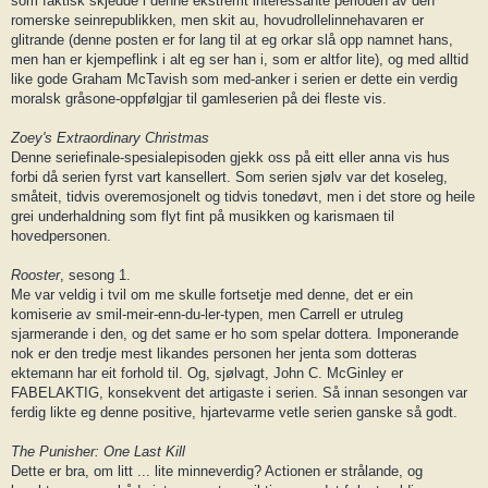
som faktisk skjedde i denne ekstremt interessante perioden av den
romerske seinrepublikken, men skit au, hovudrollelinnehavaren er
glitrande (denne posten er for lang til at eg orkar slå opp namnet hans,
men han er kjempeflink i alt eg ser han i, som er altfor lite), og med alltid
like gode Graham McTavish som med-anker i serien er dette ein verdig
moralsk gråsone-oppfølgjar til gamleserien på dei fleste vis.
Zoey's Extraordinary Christmas
Denne seriefinale-spesialepisoden gjekk oss på eitt eller anna vis hus
forbi då serien fyrst vart kansellert. Som serien sjølv var det koseleg,
småteit, tidvis overemosjonelt og tidvis tonedøvt, men i det store og heile
grei underhaldning som flyt fint på musikken og karismaen til
hovedpersonen.
Rooster
, sesong 1.
Me var veldig i tvil om me skulle fortsetje med denne, det er ein
komiserie av smil-meir-enn-du-ler-typen, men Carrell er utruleg
sjarmerande i den, og det same er ho som spelar dottera. Imponerande
nok er den tredje mest likandes personen her jenta som dotteras
ektemann har eit forhold til. Og, sjølvagt, John C. McGinley er
FABELAKTIG, konsekvent det artigaste i serien. Så innan sesongen var
ferdig likte eg denne positive, hjartevarme vetle serien ganske så godt.
The Punisher: One Last Kill
Dette er bra, om litt ... lite minneverdig? Actionen er strålande, og