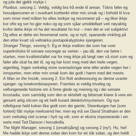
og jula det gjekk mykje i:
Pluribus
, sesong 1. Veldig, veldig bra frå ende til annan. Tidvis føler eg
hovudpersonen er i overkant korttenkt etter min smak og i forhold til kva
som rimer med måten ho elles tenkjer og resonnerer på -- eg liker ikkje
kor ofte eg ser ho gjer noko og eg som sjåar umiddelbart veit nøyaktig
kvifor dette ikkje vil ha det resultatet ho trur -- men det er vel subjektivt.
Og elles er dette ein fenomenal serie, og ei nytt, spanande vinkling på
den etter kvart så veltrakka postapokalyptiske sjangeren.
Stranger Things,
sesong 5. Eg er ikkje mellom dei som har vore
superkritiske til seinare sesongar av serien -- jau då, den var betre i
starten, men kvalitetsfallet var for meg ikkje på langt nær så stort som eg
føler alle skal ha det til, og eg har kost meg med den heile vegen,
eigentleg. Ingen verkeleg store overraskingar eine eller andre vegen her i
innspurten, men etter min smak kom dei godt i hamn med det meste.
A Man on the Inside
, sesong 2. Ein flott andresesong av denne uvante
sjanger- og tonekombinasjonen. Framleis ei veldig triveleg og
velfungerande historie om å finne glede og meining òg i dei seinare
livsstadia, som samtidig som den er ektefølt og bittersøt klarer å vere ein
genuint artig sitcom og eit heilt kurant detektivtmysterium. Og nye
rollefigurar held koken like godt som dei gamle; Steenburgen har (som
fortent) fått mykje merksemd her, men eg må sei David Strathairn er den
som verkeleg stel scenar i hytt og vêr, som er ekstra imponerande i ein
serie med Ted Danson i hovudrolla.
The Night Manager
, sesong 1 (omattsjåing) og sesong 2 (ny!). Hu, hei!
Me hadde ikkje sett denne sidan den kom for eit tiår sidan, og den heldt