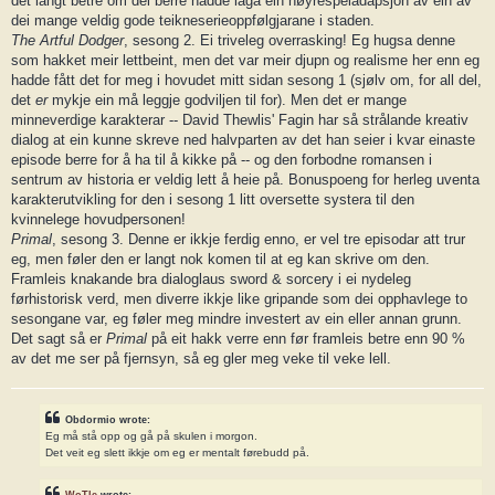
det langt betre om dei berre hadde laga ein høyrespeladapsjon av ein av
dei mange veldig gode teikneserieoppfølgjarane i staden.
The Artful Dodger
, sesong 2. Ei triveleg overrasking! Eg hugsa denne
som hakket meir lettbeint, men det var meir djupn og realisme her enn eg
hadde fått det for meg i hovudet mitt sidan sesong 1 (sjølv om, for all del,
det
er
mykje ein må leggje godviljen til for). Men det er mange
minneverdige karakterar -- David Thewlis' Fagin har så strålande kreativ
dialog at ein kunne skreve ned halvparten av det han seier i kvar einaste
episode berre for å ha til å kikke på -- og den forbodne romansen i
sentrum av historia er veldig lett å heie på. Bonuspoeng for herleg uventa
karakterutvikling for den i sesong 1 litt oversette systera til den
kvinnelege hovudpersonen!
Primal
, sesong 3. Denne er ikkje ferdig enno, er vel tre episodar att trur
eg, men føler den er langt nok komen til at eg kan skrive om den.
Framleis knakande bra dialoglaus sword & sorcery i ei nydeleg
førhistorisk verd, men diverre ikkje like gripande som dei opphavlege to
sesongane var, eg føler meg mindre investert av ein eller annan grunn.
Det sagt så er
Primal
på eit hakk verre enn før framleis betre enn 90 %
av det me ser på fjernsyn, så eg gler meg veke til veke lell.
Obdormio wrote:
Eg må stå opp og gå på skulen i morgon.
Det veit eg slett ikkje om eg er mentalt førebudd på.
WoTle
wrote: