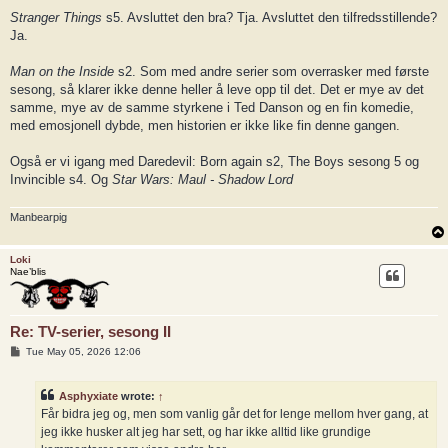
Stranger Things
s5. Avsluttet den bra? Tja. Avsluttet den tilfredsstillende?
Ja.
Man on the Inside
s2. Som med andre serier som overrasker med første
sesong, så klarer ikke denne heller å leve opp til det. Det er mye av det
samme, mye av de samme styrkene i Ted Danson og en fin komedie,
med emosjonell dybde, men historien er ikke like fin denne gangen.
Også er vi igang med Daredevil: Born again s2, The Boys sesong 5 og
Invincible s4. Og
Star Wars: Maul - Shadow Lord
Manbearpig
Loki
Nae’blis
Re: TV-serier, sesong II
P
Tue May 05, 2026 12:06
o
s
t
Asphyxiate
wrote:
↑
Får bidra jeg og, men som vanlig går det for lenge mellom hver gang, at
jeg ikke husker alt jeg har sett, og har ikke alltid like grundige