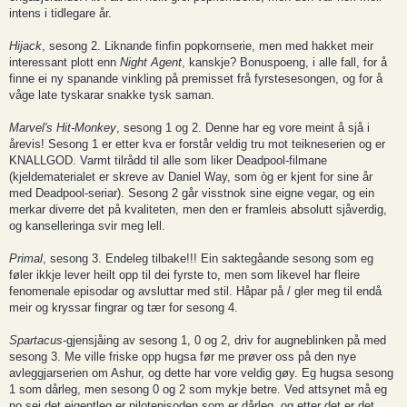
intens i tidlegare år.
Hijack
, sesong 2. Liknande finfin popkornserie, men med hakket meir
interessant plott enn
Night Agent
, kanskje? Bonuspoeng, i alle fall, for å
finne ei ny spanande vinkling på premisset frå fyrstesesongen, og for å
våge late tyskarar snakke tysk saman.
Marvel's Hit-Monkey
, sesong 1 og 2. Denne har eg vore meint å sjå i
årevis! Sesong 1 er etter kva er forstår veldig tru mot teikneserien og er
KNALLGOD. Varmt tilrådd til alle som liker Deadpool-filmane
(kjeldematerialet er skreve av Daniel Way, som òg er kjent for sine år
med Deadpool-seriar). Sesong 2 går visstnok sine eigne vegar, og ein
merkar diverre det på kvaliteten, men den er framleis absolutt sjåverdig,
og kanselleringa svir meg lell.
Primal
, sesong 3. Endeleg tilbake!!! Ein saktegåande sesong som eg
føler ikkje lever heilt opp til dei fyrste to, men som likevel har fleire
fenomenale episodar og avsluttar med stil. Håpar på / gler meg til endå
meir og kryssar fingrar og tær for sesong 4.
Spartacus
-gjensjåing av sesong 1, 0 og 2, driv for augneblinken på med
sesong 3. Me ville friske opp hugsa før me prøver oss på den nye
avleggjarserien om Ashur, og dette har vore veldig gøy. Eg hugsa sesong
1 som dårleg, men sesong 0 og 2 som mykje betre. Ved attsynet må eg
no sei det eigentleg er pilotepisoden som er dårleg, og etter det er det