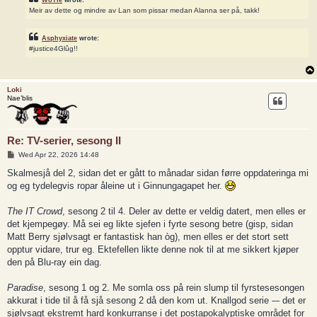
Meir av dette og mindre av Lan som pissar medan Alanna ser på, takk!
Asphyxiate
wrote:
#justice4Glûg!!
Loki
Nae’blis
Re: TV-serier, sesong II
P
Wed Apr 22, 2026 14:48
o
s
Skalmesjå del 2, sidan det er gått to månadar sidan førre oppdateringa mi
t
og eg tydelegvis ropar åleine ut i Ginnungagapet her.
The IT Crowd
, sesong 2 til 4. Deler av dette er veldig datert, men elles er
det kjempegøy. Må sei eg likte sjefen i fyrte sesong betre (gisp, sidan
Matt Berry sjølvsagt er fantastisk han òg), men elles er det stort sett
opptur vidare, trur eg. Ektefellen likte denne nok til at me sikkert kjøper
den på Blu-ray ein dag.
Paradise
, sesong 1 og 2. Me somla oss på rein slump til fyrstesesongen
akkurat i tide til å få sjå sesong 2 då den kom ut. Knallgod serie -– det er
sjølvsagt ekstremt hard konkurranse i det postapokalyptiske området for