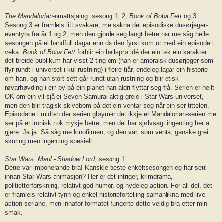
The Mandalorian
-omattsjåing: sesong 1, 2,
Book of Boba Fett
og 3
Sesong 3 er framleis litt svakare, me sakna dei episodiske dusørjeger-
eventyra frå år 1 og 2, men den gjorde seg langt betre når me såg heile
sesongen på ei handfull dagar enn då den fyrst kom ut med ein episode i
veka.
Book of Boba Fett
forblir ein heilsprø idé der ein tek ein karakter
det breide publikum har visst 2 ting om (han er amoralsk dusørjeger som
flyr rundt i universet i kul rustning) i fleire tiår, endeleg lagar ein historie
om han, og han stort sett går rundt utan rustning og blir etisk
røvarhøvding i éin by på éin planet han aldri flyttar seg frå. Serien er heilt
OK om ein vil sjå ei Seven Samurai-aktig greie i Star Wars-universet,
men den blir tragisk skivebom på det ein ventar seg når ein ser tittelen.
Episodane i midten der serien gløymer det ikkje er Mandalorian-serien me
ser på er ironisk nok mykje betre, men dei har sjølvsagt ingenting her å
gjere. Ja ja. Så såg me kinofilmen, og den var, som venta, ganske grei
skuring men ingenting spesielt.
Star Wars: Maul - Shadow Lord
, sesong 1
Dette var imponerande bra! Kanskje beste enkeltsesongen eg har sett
innan Star Wars-animasjon? Her er det intriger, krimdrama,
politietterforskning, relativt god humor, og nydeleg action. For all del, det
er framleis relativt tynn og enkel historieforteljing samanlikna med live
action-seriane, men innafor formatet fungerte dette veldig bra etter min
smak.