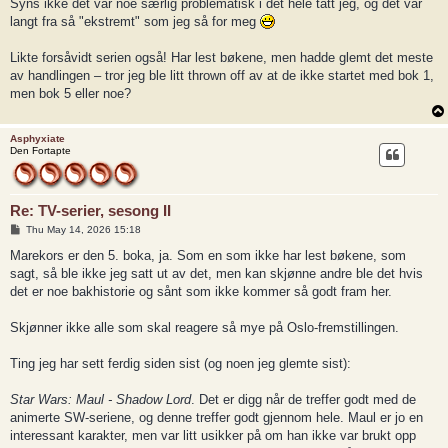
Syns ikke det var noe særlig problematisk i det hele tatt jeg, og det var
langt fra så "ekstremt" som jeg så for meg
Likte forsåvidt serien også! Har lest bøkene, men hadde glemt det meste
av handlingen – tror jeg ble litt thrown off av at de ikke startet med bok 1,
men bok 5 eller noe?
Asphyxiate
Den Fortapte
Re: TV-serier, sesong II
P
Thu May 14, 2026 15:18
o
s
Marekors er den 5. boka, ja. Som en som ikke har lest bøkene, som
t
sagt, så ble ikke jeg satt ut av det, men kan skjønne andre ble det hvis
det er noe bakhistorie og sånt som ikke kommer så godt fram her.
Skjønner ikke alle som skal reagere så mye på Oslo-fremstillingen.
Ting jeg har sett ferdig siden sist (og noen jeg glemte sist):
Star Wars: Maul - Shadow Lord
. Det er digg når de treffer godt med de
animerte SW-seriene, og denne treffer godt gjennom hele. Maul er jo en
interessant karakter, men var litt usikker på om han ikke var brukt opp