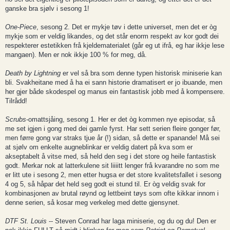
ganske bra sjølv i sesong 1!
One-Piece
, sesong 2. Det er mykje tøv i dette universet, men det er òg
mykje som er veldig likandes, og det står enorm respekt av kor godt dei
respekterer estetikken frå kjeldematerialet (går eg ut ifrå, eg har ikkje lese
mangaen). Men er nok ikkje 100 % for meg, då.
Death by Lightning
er vel så bra som denne typen historisk miniserie kan
bli. Svakheitane med å ha ei sann historie dramatisert er jo ibuande, men
her gjer både skodespel og manus ein fantastisk jobb med å kompensere.
Tilrådd!
Scrubs
-omattsjåing, sesong 1. Her er det òg kommen nye episodar, så
me set igjen i gong med dei gamle fyrst. Har sett serien fleire gonger før,
men førre gong var straks tjue år (!) sidan, så dette er spanande! Må sei
at sjølv om enkelte augneblinkar er veldig datert på kva som er
akseptabelt å vitse med, så held den seg i det store og heile fantastisk
godt. Merkar nok at latterkulene sit liiiitt lenger frå kvarandre no som me
er litt ute i sesong 2, men etter hugsa er det store kvalitetsfallet i sesong
4 og 5, så håpar det held seg godt ei stund til. Er òg veldig svak for
kombinasjonen av brutal røynd og lettbeint tøys som ofte kikkar innom i
denne serien, så kosar meg verkeleg med dette gjensynet.
DTF St. Louis
-- Steven Conrad har laga miniserie, og du og du! Den er