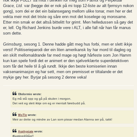
nok ikkje FULLT så midt i blinken for meg som
Patriot
og
Perpetual
Grace, Ltd.
var (begge dei er nok på mi topp 12-liste av alt fjernsyn nokon
gong), som dei er det ein balansegang mellom ulike tonar, men her er det
vekta meir mot det triste og såre enn mot det koselege og morosame.
Etter min smak er det altså bittelitt for grimt. Men helledussen så gøy det
er, lell. Og Richard Jenkins burde vere i ALT, i alle fall når han får manus
som dette.
Grimsburg
, sesong 1. Denne hadde gått meg hus forbi, men er slett ikkje
verst! Politiserieparodi der ein liten amerikansk by har mord til dagleg og
ein skilt mellomaldrande far med mage og høgt hårfeste som Jon Hamm
kun kan spele fordi det er animert er den sjølverklærte superdetektiven
som får det heile til å gå rundt. Ikkje den beste komiserien innan
vaksenanimasjon eg har sett, men om premisset er tiltalande er det
mykje gøy her. Byrjar på sesong 2 denne veka!
Obdormio wrote:
Eg må stå opp og gå på skulen i morgon.
Det veit eg slett ikkje om eg er mentalt førebudd på.
WoTle
wrote:
Meir av dette og mindre av Lan som pissar medan Alanna ser på, takk!
Asphyxiate
wrote:
#justice4Glûg!!