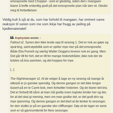
emosjonelle med Chopper - som er gledelig, siden den i mangaen
klarer å treffe ordentlig godt på det emosjonelle plan når den vil. Gleder
meg til fortsettelsen
Veldig kult å sjå at du, som har forhold til mangaen, har omtrent same
reaksjon til serien som me som ikkje har fnugg av peiling på
kjedlematerialet!
Asphyxiate
wrote:
↑
Fallout
s2. Synes den ikke levde opp til sesong 1. Det er nok av gøye og
sprø ting, samt øyeblikk som er spiller mye mer på det emosjonelle.
Både Ella Purnell og særlig Walter Goggins leverer nok en gang. Men:
Det går litt for fort, det er litt for mange historietråder, ikke nok der de
kobles så bra sammen, og det hoppes for mye.
[...]
The Nightmanager
s2. At de velger å lage en ny sesong så mange år
etterpå er jo ganske spenstig. Og denne gangen er det ikke lengre
basert på en le Carré-bok, men fortsetter historien. Og de klarer det bra.
Det er fortsett litt sånn at man må godta noen logiske brister her og der,
for at det skal gi mening, men om man godtar det, er det godt driv og
mye spenning. Og denne gangen er det klart at de tenker to sesonger,
for den slutter jo på en ganske stor cliffhanger. Gøy at de lager en serie
som er så gjennomtenkt for flere sesonger.