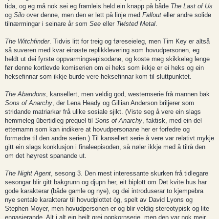
tida, og eg må nok sei eg framleis held ein knapp på både
The Last of Us
og
Silo
over denne, men den er lett på linje med
Fallout
eller andre solide
tilnærmingar i seinare år som
See
eller
Twisted Metal
.
The Witchfinder
. Tidvis litt for treig og føreseieleg, men Tim Key er altså
så suveren med kvar einaste replikklevering som hovudpersonen, eg
heldt ut dei fyrste oppvarmingsepisodane, og koste meg skikkeleg lenge
før denne kortlevde komiserien om ei heks som ikkje er ei heks og ein
heksefinnar som ikkje burde vere heksefinnar kom til sluttpunktet.
The Abandons
, kansellert, men veldig god, westernserie frå mannen bak
Sons of Anarchy
, der Lena Heady og Gillian Anderson briljerer som
stridande matriarkar frå ulike sosiale sjikt. (Viste seg å vere ein slags
hemmeleg übertidleg prequel til
Sons of Anarchy
, faktisk, med ein del
etternamn som kan indikere at hovudpersonane her er forfedre og
formødre til den andre serien.) Til kansellert serie å vere var relativt mykje
gitt ein slags konklusjon i finaleepisoden, så nøler ikkje med å tilrå den
om det høyrest spanande ut.
The Night Agent
, sesong 3. Den mest interessante skurken frå tidlegare
sesongar blir gitt bakgrunn og djupn her, eit biplott om Det kvite hus har
gode karakterar (både gamle og nye), og dei introduserar to kjempebra
nye sentale karakterar til hovudplottet òg, spelt av David Lyons og
Stephen Moyer, men hovudpersonen er og blir veldig stereotypisk og lite
engasjerande. Alt i alt ein heilt grei popkornserie, men den var nok meir