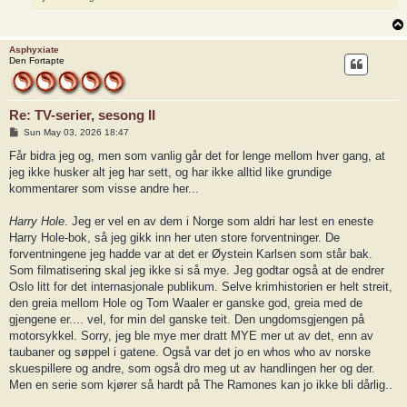
Asphyxiate
Den Fortapte
Re: TV-serier, sesong II
P
Sun May 03, 2026 18:47
o
s
Får bidra jeg og, men som vanlig går det for lenge mellom hver gang, at
t
jeg ikke husker alt jeg har sett, og har ikke alltid like grundige
kommentarer som visse andre her...
Harry Hole
. Jeg er vel en av dem i Norge som aldri har lest en eneste
Harry Hole-bok, så jeg gikk inn her uten store forventninger. De
forventningene jeg hadde var at det er Øystein Karlsen som står bak.
Som filmatisering skal jeg ikke si så mye. Jeg godtar også at de endrer
Oslo litt for det internasjonale publikum. Selve krimhistorien er helt streit,
den greia mellom Hole og Tom Waaler er ganske god, greia med de
gjengene er.... vel, for min del ganske teit. Den ungdomsgjengen på
motorsykkel. Sorry, jeg ble mye mer dratt MYE mer ut av det, enn av
taubaner og søppel i gatene. Også var det jo en whos who av norske
skuespillere og andre, som også dro meg ut av handlingen her og der.
Men en serie som kjører så hardt på The Ramones kan jo ikke bli dårlig..