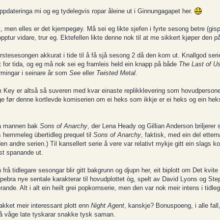
oppdateringa mi og eg tydelegvis ropar åleine ut i Ginnungagapet her.
rt, men elles er det kjempegøy. Må sei eg likte sjefen i fyrte sesong betre (gis
opptur vidare, trur eg. Ektefellen likte denne nok til at me sikkert kjøper den p
rstesesongen akkurat i tide til å få sjå sesong 2 då den kom ut. Knallgod serie
 for tida, og eg må nok sei eg framleis held ein knapp på både
The Last of U
ærmingar i seinare år som
See
eller
Twisted Metal
.
 Tim Key er altså så suveren med kvar einaste replikklevering som hovudpersone
 før denne kortlevde komiserien om ei heks som ikkje er ei heks og ein hek
frå mannen bak
Sons of Anarchy
, der Lena Heady og Gillian Anderson briljerer
gs hemmeleg übertidleg prequel til
Sons of Anarchy
, faktisk, med ein del ette
n andre serien.) Til kansellert serie å vere var relativt mykje gitt ein slags ko
est spanande ut.
rå tidlegare sesongar blir gitt bakgrunn og djupn her, eit biplott om Det kvit
mpebra nye sentale karakterar til hovudplottet òg, spelt av David Lyons og S
ande. Alt i alt ein heilt grei popkornserie, men den var nok meir intens i tidleg
akket meir interessant plott enn
Night Agent
, kanskje? Bonuspoeng, i alle fall,
 å våge late tyskarar snakke tysk saman.