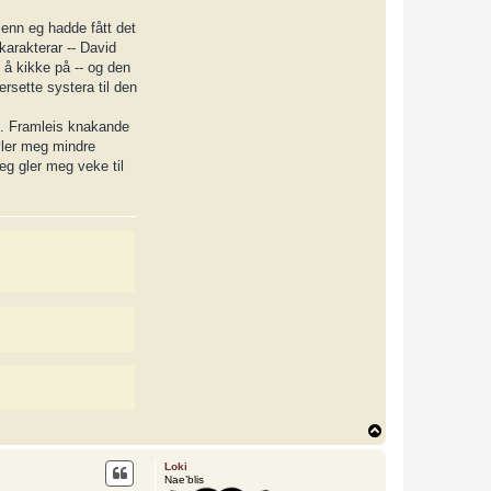
 enn eg hadde fått det
karakterar -- David
l å kikke på -- og den
ersette systera til den
en. Framleis knakande
øler meg mindre
eg gler meg veke til
T
o
p
Loki
Nae’blis