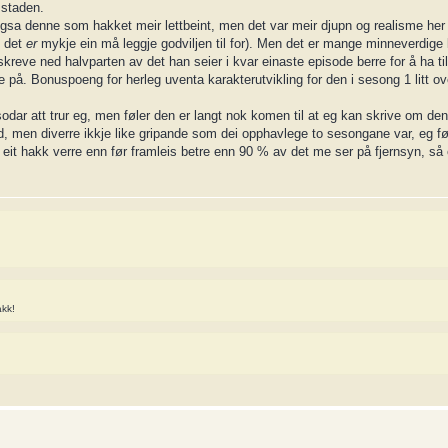
 staden.
ugsa denne som hakket meir lettbeint, men det var meir djupn og realisme her
, det
er
mykje ein må leggje godviljen til for). Men det er mange minneverdige 
skreve ned halvparten av det han seier i kvar einaste episode berre for å ha ti
e på. Bonuspoeng for herleg uventa karakterutvikling for den i sesong 1 litt ov
isodar att trur eg, men føler den er langt nok komen til at eg kan skrive om d
erd, men diverre ikkje like gripande som dei opphavlege to sesongane var, eg f
 eit hakk verre enn før framleis betre enn 90 % av det me ser på fjernsyn, så 
akk!