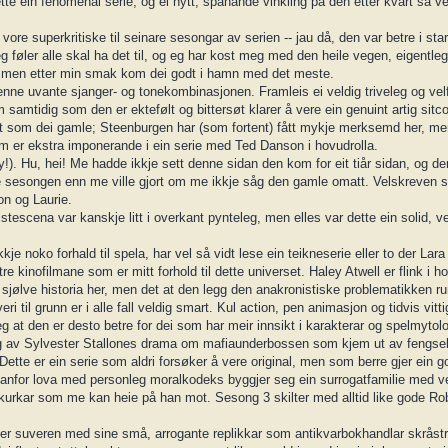
dette ein fenomenal serie, og ei nytt, spanande vinkling på den etter kvart så v
ore superkritiske til seinare sesongar av serien -- jau då, den var betre i sta
eg føler alle skal ha det til, og eg har kost meg med den heile vegen, eigentle
en, men etter min smak kom dei godt i hamn med det meste.
enne uvante sjanger- og tonekombinasjonen. Framleis ei veldig triveleg og vel
 samtidig som den er ektefølt og bittersøt klarer å vere ein genuint artig sitco
odt som dei gamle; Steenburgen har (som fortent) fått mykje merksemd her, m
som er ekstra imponerande i ein serie med Ted Danson i hovudrolla.
!). Hu, hei! Me hadde ikkje sett denne sidan den kom for eit tiår sidan, og de
ye sesongen enn me ville gjort om me ikkje såg den gamle omatt. Velskreven s
on og Laurie.
istescena var kanskje litt i overkant pynteleg, men elles var dette ein solid, v
kje noko forhald til spela, har vel så vidt lese ein teikneserie eller to der Lar
re kinofilmane som er mitt forhold til dette universet. Haley Atwell er flink i 
te sjølve historia her, men det at den legg den anakronistiske problematikken 
 til grunn er i alle fall veldig smart. Kul action, pen animasjon og tidvis vitti
g at den er desto betre for dei som har meir innsikt i karakterar og spelmytolo
dig av Sylvester Stallones drama om mafiaunderbossen som kjem ut av fengsel
. Dette er ein serie som aldri forsøker å vere original, men som berre gjer ein 
lt utanfor lova med personleg moralkodeks byggjer seg ein surrogatfamilie med 
es skurkar som me kan heie på han mot. Sesong 3 skilter med alltid like gode R
 er suveren med sine små, arrogante replikkar som antikvarbokhandlar skråstr