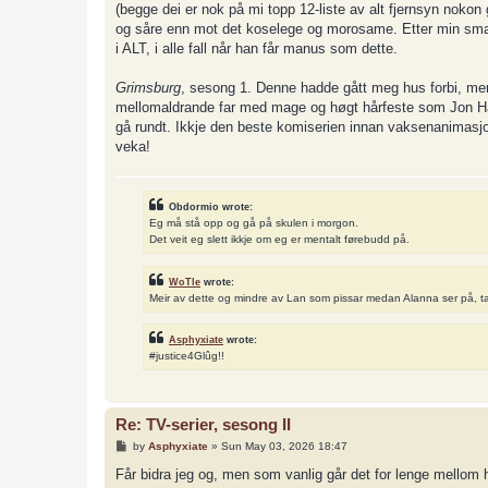
(begge dei er nok på mi topp 12-liste av alt fjernsyn nokon
og såre enn mot det koselege og morosame. Etter min smak e
i ALT, i alle fall når han får manus som dette.
Grimsburg
, sesong 1. Denne hadde gått meg hus forbi, men er
mellomaldrande far med mage og høgt hårfeste som Jon Hamm
gå rundt. Ikkje den beste komiserien innan vaksenanimasjo
veka!
Obdormio wrote:
Eg må stå opp og gå på skulen i morgon.
Det veit eg slett ikkje om eg er mentalt førebudd på.
WoTle
wrote:
Meir av dette og mindre av Lan som pissar medan Alanna ser på, t
Asphyxiate
wrote:
#justice4Glûg!!
Re: TV-serier, sesong II
P
by
Asphyxiate
»
Sun May 03, 2026 18:47
o
s
Får bidra jeg og, men som vanlig går det for lenge mellom h
t