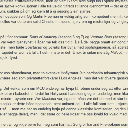
i fleste støttekarakterane, men eg vart liksom aldri sugd inn i sjølve mysteri
sjølve konklusjonen i alle tre veldig tilfredsstillande gjennomført -- det er o
ium, usikker på om eg kjem til å gi sesong 2 ein sjanse.
de hovudperson! Og Martin Freeman er veldig artig som kompetent men litt kei
n elles var dette ein solid Christie-miniserie, sjølv om eg mistenkjer eg vil 
 på i fjor sommar:
Sons of Anarchy
(sesong 6 og 7) og
Venture Bros
(sesong 
var verdt gjensynet! Håpar me tek oss tid til å sjå dei begge omatt ein gong når
yrste, men både
Spartacus
og
Scrubs
har byrja med oppfølgjarseriar, så spørs
tapetet er aldri så fullt. I det minste er det få nok år sidan me såg
Malcolm in
sjekt fyrst.
or oss skandinavar, med to svenske innflyttarar (ein hardbarka misantropisk 
livnære seg som privatetterforskarar i Los Angeles, men det var diverre gans
ng. Det verkar som om MCU endeleg har byrja få føtene under seg att etter E
ktet er i baksetet til fordel for Hollywood-harselering og eit underleg, men li
r mindre tøysete enn
Vox Machina
var, og som håpa var det dermed ei stor bet
logikk er dette både spanande, pent animert og -- i alle fall stort sett -- sja
er så ... men me har no endeleg byrja på denne klassiske komiserien, og den le
ert (eller begge deler), men i det store og heile kosar me oss kveld for kveld m
innertiar, og ikkje berre for meg som har hatt Song of Ice and Fire-bøkene som