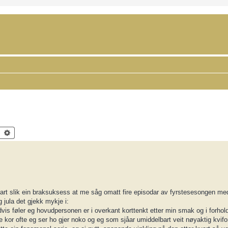
Search
Advanced search
art slik ein braksuksess at me såg omatt fire episodar av fyrstesesongen me
 jula det gjekk mykje i:
idvis føler eg hovudpersonen er i overkant korttenkt etter min smak og i forhol
e kor ofte eg ser ho gjer noko og eg som sjåar umiddelbart veit nøyaktig kvifor 