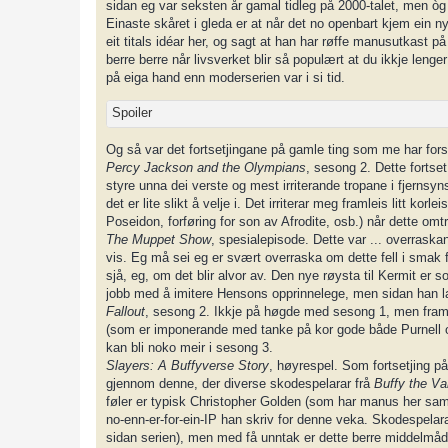
sidan eg var seksten år gamal tidleg på 2000-talet, men òg 
Einaste skåret i gleda er at når det no openbart kjem ein ny
eit titals idéar her, og sagt at han har røffe manusutkast 
berre berre når livsverket blir så populært at du ikkje lenge
på eiga hand enn moderserien var i si tid.
Spoiler
Og så var det fortsetjingane på gamle ting som me har fors
Percy Jackson and the Olympians
, sesong 2. Dette fortse
styre unna dei verste og mest irriterande tropane i fjernsyn
det er lite slikt å velje i. Det irriterar meg framleis litt k
Poseidon, forføring for son av Afrodite, osb.) når dette omtre
The Muppet Show
, spesialepisode. Dette var ... overraskan
vis. Eg må sei eg er svært overraska om dette fell i smak f
sjå, eg, om det blir alvor av. Den nye røysta til Kermit er
jobb med å imitere Hensons opprinnelege, men sidan han la
Fallout
, sesong 2. Ikkje på høgde med sesong 1, men framl
(som er imponerande med tanke på kor gode både Purnell
kan bli noko meir i sesong 3.
Slayers: A Buffyverse Story
, høyrespel. Som fortsetjing på
gjennom denne, der diverse skodespelarar frå
Buffy the Va
føler er typisk Christopher Golden (som har manus her sama
no-enn-er-for-ein-IP han skriv for denne veka. Skodespelar
sidan serien), men med få unntak er dette berre middelmådig