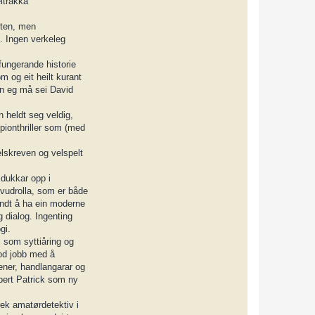
eltrakka
c
t
L
rten, men
o
k
g. Ingen verkeleg
i
fungerande historie
m og eit heilt kurant
en eg må sei David
n heldt seg veldig,
pionthriller som (med
elskreven og velspelt
a dukkar opp i
hovudrolla, som er både
rundt å ha ein moderne
g dialog. Ingenting
gi.
 som syttiåring og
god jobb med å
vener, handlangarar og
obert Patrick som ny
ek amatørdetektiv i