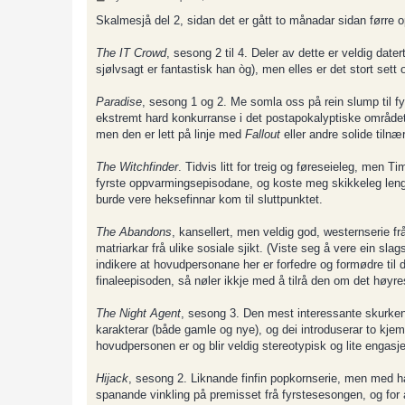
o
s
Skalmesjå del 2, sidan det er gått to månadar sidan førre 
t
The IT Crowd
, sesong 2 til 4. Deler av dette er veldig date
sjølvsagt er fantastisk han òg), men elles er det stort sett 
Paradise
, sesong 1 og 2. Me somla oss på rein slump til fy
ekstremt hard konkurranse i det postapokalyptiske området
men den er lett på linje med
Fallout
eller andre solide tiln
The Witchfinder
. Tidvis litt for treig og føreseieleg, men
fyrste oppvarmingsepisodane, og koste meg skikkeleg lenge
burde vere heksefinnar kom til sluttpunktet.
The Abandons
, kansellert, men veldig god, westernserie 
matriarkar frå ulike sosiale sjikt. (Viste seg å vere ein sla
indikere at hovudpersonane her er forfedre og formødre til de
finaleepisoden, så nøler ikkje med å tilrå den om det høyr
The Night Agent
, sesong 3. Den mest interessante skurken f
karakterar (både gamle og nye), og dei introduserar to kje
hovudpersonen er og blir veldig stereotypisk og lite engasjer
Hijack
, sesong 2. Liknande finfin popkornserie, men med h
spanande vinkling på premisset frå fyrstesesongen, og for