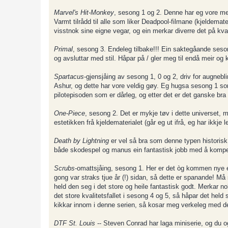
Marvel's Hit-Monkey
, sesong 1 og 2. Denne har eg vore mei
Varmt tilrådd til alle som liker Deadpool-filmane (kjeldema
visstnok sine eigne vegar, og ein merkar diverre det på kval
Primal
, sesong 3. Endeleg tilbake!!! Ein saktegåande sesong
og avsluttar med stil. Håpar på / gler meg til endå meir og 
Spartacus
-gjensjåing av sesong 1, 0 og 2, driv for augne
Ashur, og dette har vore veldig gøy. Eg hugsa sesong 1 so
pilotepisoden som er dårleg, og etter det er det ganske bra 
One-Piece
, sesong 2. Det er mykje tøv i dette universet, 
estetikken frå kjeldematerialet (går eg ut ifrå, eg har ikkj
Death by Lightning
er vel så bra som denne typen historisk 
både skodespel og manus ein fantastisk jobb med å kompe
Scrubs
-omattsjåing, sesong 1. Her er det òg kommen nye ep
gong var straks tjue år (!) sidan, så dette er spanande! Må
held den seg i det store og heile fantastisk godt. Merkar nok
det store kvalitetsfallet i sesong 4 og 5, så håpar det held
kikkar innom i denne serien, så kosar meg verkeleg med de
DTF St. Louis
-- Steven Conrad har laga miniserie, og du 