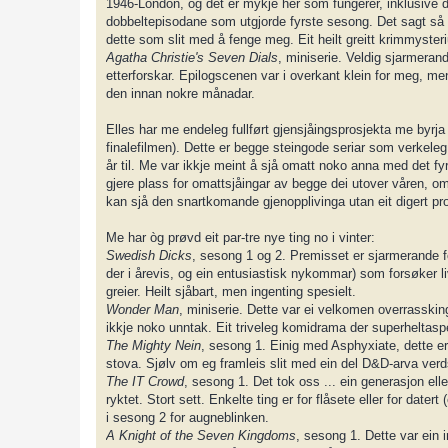
1946-London, og det er mykje her som fungerer, inklusive de
dobbeltepisodane som utgjorde fyrste sesong. Det sagt så er 
dette som slit med å fenge meg. Eit heilt greitt krimmyster
Agatha Christie's Seven Dials
, miniserie. Veldig sjarmeran
etterforskar. Epilogscenen var i overkant klein for meg, me
den innan nokre månadar.
Elles har me endeleg fullført gjensjåingsprosjekta me byrja
finalefilmen). Dette er begge steingode seriar som verkeleg 
år til. Me var ikkje meint å sjå omatt noko anna med det f
gjere plass for omattsjåingar av begge dei utover våren, om 
kan sjå den snartkomande gjenopplivinga utan eit digert pro
Me har òg prøvd eit par-tre nye ting no i vinter:
Swedish Dicks
, sesong 1 og 2. Premisset er sjarmerande f
der i årevis, og ein entusiastisk nykommar) som forsøker 
greier. Heilt sjåbart, men ingenting spesielt.
Wonder Man
, miniserie. Dette var ei velkomen overrasski
ikkje noko unntak. Eit triveleg komidrama der superheltaspe
The Mighty Nein
, sesong 1. Einig med Asphyxiate, dette e
stova. Sjølv om eg framleis slit med ein del D&D-arva verds
The IT Crowd
, sesong 1. Det tok oss ... ein generasjon ell
ryktet. Stort sett. Enkelte ting er for flåsete eller for dat
i sesong 2 for augneblinken.
A Knight of the Seven Kingdoms
, sesong 1. Dette var ein 