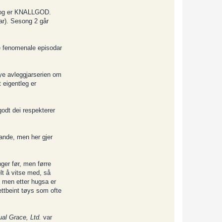
en og er KNALLGOD.
iar). Sesong 2 går
re fenomenale episodar
nye avleggjarserien om
 eigentleg er
godt dei respekterer
uande, men her gjer
ger før, men førre
lt å vitse med, så
2, men etter hugsa er
ettbeint tøys som ofte
ual Grace, Ltd.
var