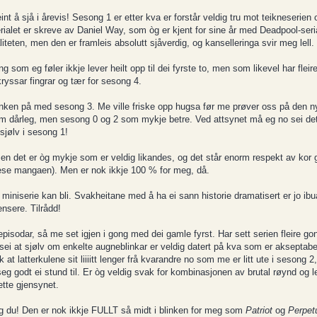
nt å sjå i årevis! Sesong 1 er etter kva er forstår veldig tru mot teikneseri
terialet er skreve av Daniel Way, som òg er kjent for sine år med Deadpool-ser
iteten, men den er framleis absolutt sjåverdig, og kanselleringa svir meg lell.
 som eg føler ikkje lever heilt opp til dei fyrste to, men som likevel har flei
kryssar fingrar og tær for sesong 4.
blinken på med sesong 3. Me ville friske opp hugsa før me prøver oss på den 
m dårleg, men sesong 0 og 2 som mykje betre. Ved attsynet må eg no sei det
sjølv i sesong 1!
men det er òg mykje som er veldig likandes, og det står enorm respekt av kor 
e lese mangaen). Men er nok ikkje 100 % for meg, då.
miniserie kan bli. Svakheitane med å ha ei sann historie dramatisert er jo ib
nsere. Tilrådd!
isodar, så me set igjen i gong med dei gamle fyrst. Har sett serien fleire gon
 sei at sjølv om enkelte augneblinkar er veldig datert på kva som er akseptabe
 at latterkulene sit liiiitt lenger frå kvarandre no som me er litt ute i sesong 
 seg godt ei stund til. Er òg veldig svak for kombinasjonen av brutal røynd og l
tte gjensynet.
og du! Den er nok ikkje FULLT så midt i blinken for meg som
Patriot
og
Perpet