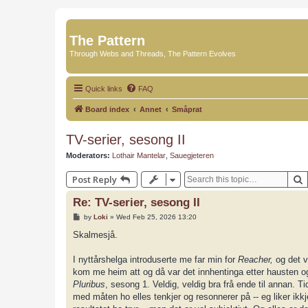
The Pattern
Through Webs and Threads, The Pattern Evolves
Quick links
FAQ
Board index
Annet
Småprat
TV-serier, sesong II
Moderators:
Lothair Mantelar
,
Sauegjeteren
Post Reply
Re: TV-serier, sesong II
P
by
Loki
»
Wed Feb 25, 2026 13:20
o
s
Skalmesjå.
t
I nyttårshelga introduserte me far min for
Reacher,
og det v
kom me heim att og då var det innhentinga etter hausten og
Pluribus
, sesong 1. Veldig, veldig bra frå ende til annan. T
med måten ho elles tenkjer og resonnerer på -- eg liker ikkj