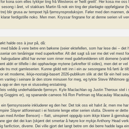
for kona som elles tykkjer ting frå Westeros er 'heilt greitt'. Her kosa me oss
 sesong i året, vil stakkars Martin få nok ein ting der planlagte oppfølgjarar 
på tre) blir grusa av tempoet hjå fjernsynsproduksjon. Føler med den mannen, d
r klarar ferdigstille noko. Men men. Kryssar fingrane for at denne serien vil ver
økt halde oss à jour på, då:
t med både å vere betre enn bøkene (seier ektefellen, som har lese dei -- det h
sseriar om tenåringar med superkrefter. Alt det sagt så ser me det vel mest for
orleis halvgudane alltid har evner som rimer med gudeforelderen sitt domene (vatn
nt aldri er tilfelle i dei opphavlege mytene (urkrefter til sides), men det er vel
de tru mot gamleserien. Kunne glidd rett inn i ein av sesongane frå førti år ti
or eit moderne, ikkje-nostalgi-basert 2026-publikum slik at det får ein heil se
 som vanleg i seinare år den store minusen for meg, eg tykte Steve Whitmore gj
 opp er den nye ei stusseleg erstatning.
eis veldig underhaldande fjernsyn. Kyle Maclachlan og Justin Theroux stel i
 og Goggins er), og spanande cameos frå Ron Perlman og Macaulay Macaulay
 ein fjernsynsserie inkluderer eg den her. Det tok oss eit halvt år, men me ha
mpire Slayer
attforeinast i ei historie lenge etter serien slutta. Diverre er dette
n med Amber Benson) -- flatt, uinspirert oppgulp som ikkje klarer å gjenskap
ane gjer det dei kan (skjønt det smertar å høyre kor mykje Anthony Head verkar
 fanfiction, diverre. Dei ville gjort det langt betre om dei berre hadde laga e