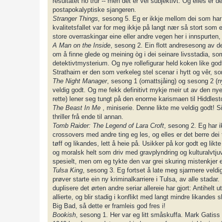
resultatet ho trur -- men det er vel subjektivt. Og elles er 
postapokalyptiske sjangeren.
Stranger Things,
sesong 5. Eg er ikkje mellom dei som har v
kvalitetsfallet var for meg ikkje på langt nær så stort som 
store overraskingar eine eller andre vegen her i innspurt
A Man on the Inside
, sesong 2. Ein flott andresesong av d
om å finne glede og meining òg i dei seinare livsstadia, som
detektivtmysterium. Og nye rollefigurar held koken like g
Strathairn er den som verkeleg stel scenar i hytt og vêr, 
The Night Manager
, sesong 1 (omattsjåing) og sesong 2 (ny
veldig godt. Og me fekk definitivt mykje meir ut av den n
rette) lener seg tungt på den enorme karismaen til Hiddlest
The Beast In Me
, miniserie. Denne likte me veldig godt! S
thriller frå ende til annan.
Tomb Raider: The Legend of Lara Croft
, sesong 2. Eg har ik
crossovers med andre ting eg les, og elles er det berre dei t
tøff og likandes, lett å heie på. Usikker på kor godt eg lik
og moralsk helt som driv med gravplyndring og kulturalvtjuveri
spesielt, men om eg tykte den var grei skuring mistenkjer e
Tulsa King
, sesong 3. Eg fortset å late meg sjarmere vel
prøver starte ein ny kriminalkarriere i Tulsa, av alle stadar
duplisere det ørten andre seriar allereie har gjort: Antihe
allierte, og blir stadig i konflikt med langt mindre likand
Big Bad, så dette er framleis god fres i!
Bookish
, sesong 1. Her var eg litt småskuffa. Mark Gatiss