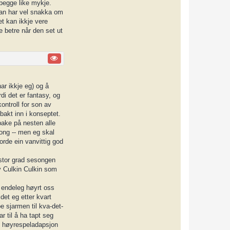
 begge like mykje.
(han har vel snakka om
et kan ikkje vere
e betre når den set ut
ar ikkje eg) og å
di det er fantasy, og
kontroll for son av
 bakt inn i konseptet.
lbake på nesten alle
song -- men eg skal
orde ein vanvittig god
 stor grad sesongen
 Culkin Culkin som
r endeleg høyrt oss
 det eg etter kvart
e sjarmen til kva-det-
 til å ha tapt seg
in høyrespeladapsjon