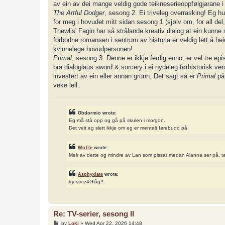
av ein av dei mange veldig gode teikneserieoppfølgjarane i
The Artful Dodger
, sesong 2. Ei triveleg overrasking! Eg h
for meg i hovudet mitt sidan sesong 1 (sjølv om, for all del
Thewlis' Fagin har så strålande kreativ dialog at ein kunne 
forbodne romansen i sentrum av historia er veldig lett å hei
kvinnelege hovudpersonen!
Primal
, sesong 3. Denne er ikkje ferdig enno, er vel tre ep
bra dialoglaus sword & sorcery i ei nydeleg førhistorisk v
investert av ein eller annan grunn. Det sagt så er
Primal
på
veke lell.
Obdormio wrote:
Eg må stå opp og gå på skulen i morgon.
Det veit eg slett ikkje om eg er mentalt førebudd på.
WoTle
wrote:
Meir av dette og mindre av Lan som pissar medan Alanna ser på, t
Asphyxiate
wrote:
#justice4Glûg!!
Re: TV-serier, sesong II
P
by
Loki
»
Wed Apr 22, 2026 14:48