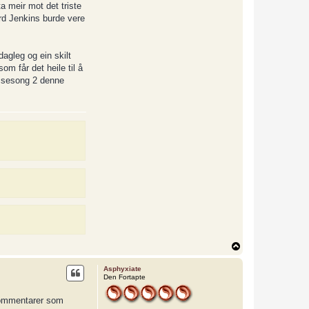
a meir mot det triste
ard Jenkins burde vere
dagleg og ein skilt
m får det heile til å
å sesong 2 denne
T
o
p
Asphyxiate
Den Fortapte
e kommentarer som