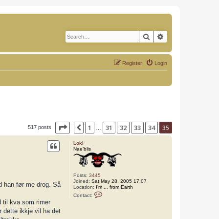
Search
Advanced search
Register
Login
Page
35
of
35
1
31
32
33
34
35
Previous
517 posts
…
Loki
Nae’blis
Posts:
3445
Joined:
Sat May 28, 2005 17:07
d han før me drog. Så
Location:
I'm ... from Earth
C
Contact:
o
d til kva som rimer
n
t
dette ikkje vil ha det
a