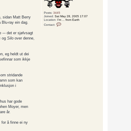
Posts:
3445
Joined:
Sat May 28, 2005 17:07
p, sidan Matt Berry
Location:
I'm ... from Earth
å Blu-ray ein dag.
C
Contact:
o
n
 -– det er sjølvsagt
t
a
s
og
Silo
over denne,
c
t
L
o
n, eg heldt ut dei
k
i
sefinnar som ikkje
 som stridande
rnamn som kan
nklusjon i
e hus har gode
tephen Moyer, men
are år.
 for å finne ei ny