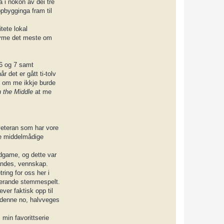
a i nokon av dei tre
ppbygginga fram til
tete lokal
gløyme det meste om
6 og 7 samt
 det er gått ti-tolv
t om me ikkje burde
 the Middle
at me
veteran som har vore
ke middelmådige
ndgame, og dette var
kandes, vennskap.
ring for oss her i
rmerande stemmespelt.
ver faktisk opp til
ed denne no, halvveges
 min favorittserie