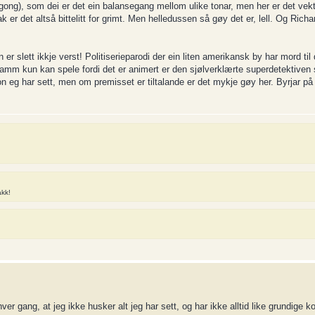
 gong), som dei er det ein balansegang mellom ulike tonar, men her er det vekt
r det altså bittelitt for grimt. Men helledussen så gøy det er, lell. Og Rich
 slett ikkje verst! Politiserieparodi der ein liten amerikansk by har mord til 
 kun kan spele fordi det er animert er den sjølverklærte superdetektiven so
n eg har sett, men om premisset er tiltalande er det mykje gøy her. Byrjar p
akk!
ver gang, at jeg ikke husker alt jeg har sett, og har ikke alltid like grundig