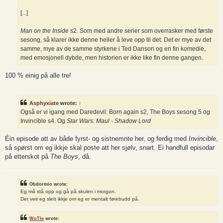
[...]
Man on the Inside
s2. Som med andre serier som overrasker med første
sesong, så klarer ikke denne heller å leve opp til det. Det er mye av det
samme, mye av de samme styrkene i Ted Danson og en fin komedie,
med emosjonell dybde, men historien er ikke like fin denne gangen.
100 % einig på alle tre!
Asphyxiate
wrote:
↑
Også er vi igang med Daredevil: Born again s2, The Boys sesong 5 og
Invincible s4. Og
Star Wars: Maul - Shadow Lord
Éin episode att av både fyrst- og sistnemnte her, og ferdig med
Invincible
,
så spørst om eg ikkje skal poste att her sjølv, snart. Ei handfull episodar
på etterskot på
The Boys
, då.
Obdormio wrote:
Eg må stå opp og gå på skulen i morgon.
Det veit eg slett ikkje om eg er mentalt førebudd på.
WoTle
wrote: