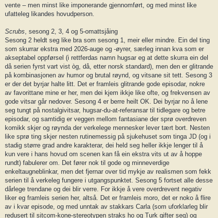
vente – men minst like imponerande gjennomført, og med minst like
ufatteleg likandes hovudperson.
Scrubs
, sesong 2, 3, 4 og 5-omattsjåing
Sesong 2 heldt seg like bra som sesong 1, meir eller mindre. Ein del ting
som skurrar ekstra med 2026-auge og -øyrer, særleg innan kva som er
akseptabel oppførsel (i rettferdas namn hugsar eg at dette skurra ein del
då serien fyrst vart vist òg, då, etter norsk standard), men den er glitrande
på kombinasjonen av humor og brutal røynd, og vitsane sit tett. Sesong 3
er der det byrjar halte litt. Det er framleis glitrande gode episodar, nokre
av favorittane mine er her, men dei kjem ikkje like ofte, og frekvensen av
gode vitsar går nedover. Sesong 4 er berre heilt OK. Dei byrjar no å lene
seg tungt på nostalgivitsar, hugsar-du-at-referansar til tidlegare og betre
episodar, og samtidig er veggen mellom fantasiane der sprø overdreven
komikk skjer og røynda der verkelege mennesker lever tært bort. Nesten
like sprø ting skjer nesten rutinemessig på sjukehuset som tinga JD (og i
stadig større grad andre karakterar, dei held seg heller ikkje lenger til å
kun vere i hans hovud om scenen kan få ein ekstra vits ut av å hoppe
rundt) fabulerer om. Det fører nok til gode og minneverdige
enkeltaugneblinkar, men det fjernar over tid mykje av realismen som fekk
serien til å verkeleg fungere i utgangspunktet. Sesong 5 fortset alle desse
dårlege trendane og dei blir verre. For ikkje å vere overdrevent negativ
liker eg framleis serien her, altså. Det er framleis moro, det er noko å flire
av i kvar episode, og med unntak av stakkars Carla (som uforklarleg blir
redusert til sitcom-kone-stereotypen straks ho og Turk gifter seg) og