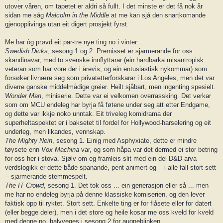
utover våren, om tapetet er aldri så fullt. I det minste er det få nok år
sidan me såg
Malcolm in the Middle
at me kan sjå den snartkomande
gjenopplivinga utan eit digert prosjekt fyrst.
Me har òg prøvd eit par-tre nye ting no i vinter:
Swedish Dicks
, sesong 1 og 2. Premisset er sjarmerande for oss
skandinavar, med to svenske innflyttarar (ein hardbarka misantropisk
veteran som har vore der i årevis, og ein entusiastisk nykommar) som
forsøker livnære seg som privatetterforskarar i Los Angeles, men det var
diverre ganske middelmådige greier. Heilt sjåbart, men ingenting spesielt.
Wonder Man
, miniserie. Dette var ei velkomen overrassking. Det verkar
som om MCU endeleg har byrja få føtene under seg att etter Endgame,
og dette var ikkje noko unntak. Eit triveleg komidrama der
superheltaspektet er i baksetet til fordel for Hollywood-harselering og eit
underleg, men likandes, vennskap.
The Mighty Nein
, sesong 1. Einig med Asphyxiate, dette er mindre
tøysete enn
Vox Machina
var, og som håpa var det dermed ei stor betring
for oss her i stova. Sjølv om eg framleis slit med ein del D&D-arva
verdslogikk er dette både spanande, pent animert og -- i alle fall stort sett
-- sjarmerande stemmespelt.
The IT Crowd
, sesong 1. Det tok oss ... ein generasjon eller så ... men
me har no endeleg byrja på denne klassiske komiserien, og den lever
faktisk opp til ryktet. Stort sett. Enkelte ting er for flåsete eller for datert
(eller begge deler), men i det store og heile kosar me oss kveld for kveld
med denne no, halvveges i sesong 2 for augneblinken.