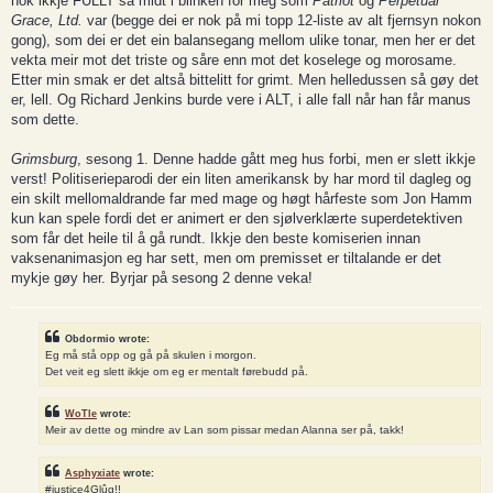
nok ikkje FULLT så midt i blinken for meg som
Patriot
og
Perpetual
Grace, Ltd.
var (begge dei er nok på mi topp 12-liste av alt fjernsyn nokon
gong), som dei er det ein balansegang mellom ulike tonar, men her er det
vekta meir mot det triste og såre enn mot det koselege og morosame.
Etter min smak er det altså bittelitt for grimt. Men helledussen så gøy det
er, lell. Og Richard Jenkins burde vere i ALT, i alle fall når han får manus
som dette.
Grimsburg
, sesong 1. Denne hadde gått meg hus forbi, men er slett ikkje
verst! Politiserieparodi der ein liten amerikansk by har mord til dagleg og
ein skilt mellomaldrande far med mage og høgt hårfeste som Jon Hamm
kun kan spele fordi det er animert er den sjølverklærte superdetektiven
som får det heile til å gå rundt. Ikkje den beste komiserien innan
vaksenanimasjon eg har sett, men om premisset er tiltalande er det
mykje gøy her. Byrjar på sesong 2 denne veka!
Obdormio wrote:
Eg må stå opp og gå på skulen i morgon.
Det veit eg slett ikkje om eg er mentalt førebudd på.
WoTle
wrote:
Meir av dette og mindre av Lan som pissar medan Alanna ser på, takk!
Asphyxiate
wrote:
#justice4Glûg!!