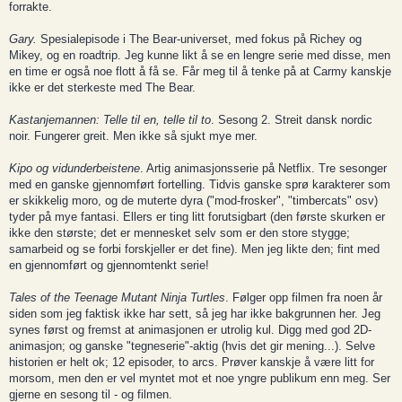
forrakte.
Gary.
Spesialepisode i The Bear-universet, med fokus på Richey og
Mikey, og en roadtrip. Jeg kunne likt å se en lengre serie med disse, men
en time er også noe flott å få se. Får meg til å tenke på at Carmy kanskje
ikke er det sterkeste med The Bear.
Kastanjemannen: Telle til en, telle til to
. Sesong 2. Streit dansk nordic
noir. Fungerer greit. Men ikke så sjukt mye mer.
Kipo og vidunderbeistene
. Artig animasjonsserie på Netflix. Tre sesonger
med en ganske gjennomført fortelling. Tidvis ganske sprø karakterer som
er skikkelig moro, og de muterte dyra ("mod-frosker", "timbercats" osv)
tyder på mye fantasi. Ellers er ting litt forutsigbart (den første skurken er
ikke den største; det er mennesket selv som er den store stygge;
samarbeid og se forbi forskjeller er det fine). Men jeg likte den; fint med
en gjennomført og gjennomtenkt serie!
Tales of the Teenage Mutant Ninja Turtles
. Følger opp filmen fra noen år
siden som jeg faktisk ikke har sett, så jeg har ikke bakgrunnen her. Jeg
synes først og fremst at animasjonen er utrolig kul. Digg med god 2D-
animasjon; og ganske "tegneserie"-aktig (hvis det gir mening...). Selve
historien er helt ok; 12 episoder, to arcs. Prøver kanskje å være litt for
morsom, men den er vel myntet mot et noe yngre publikum enn meg. Ser
gjerne en sesong til - og filmen.