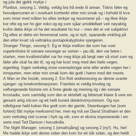
og jula det gjekk mykje i:
Pluribus
, sesong 1. Veldig, veldig bra frå ende til annan. Tidvis føler eg
hovudpersonen er i overkant korttenkt etter min smak og i forhold til kva
som rimer med måten ho elles tenkjer og resonnerer på -- eg liker ikkje
kor ofte eg ser ho gjer noko og eg som sjåar umiddelbart veit nøyaktig
kvifor dette ikkje vil ha det resultatet ho trur -- men det er vel subjektivt.
Og elles er dette ein fenomenal serie, og ei nytt, spanande vinkling på
den etter kvart så veltrakka postapokalyptiske sjangeren.
Stranger Things,
sesong 5. Eg er ikkje mellom dei som har vore
superkritiske til seinare sesongar av serien -- jau då, den var betre i
starten, men kvalitetsfallet var for meg ikkje på langt nær så stort som eg
føler alle skal ha det til, og eg har kost meg med den heile vegen,
eigentleg. Ingen verkeleg store overraskingar eine eller andre vegen her i
innspurten, men etter min smak kom dei godt i hamn med det meste.
A Man on the Inside
, sesong 2. Ein flott andresesong av denne uvante
sjanger- og tonekombinasjonen. Framleis ei veldig triveleg og
velfungerande historie om å finne glede og meining òg i dei seinare
livsstadia, som samtidig som den er ektefølt og bittersøt klarer å vere ein
genuint artig sitcom og eit heilt kurant detektivtmysterium. Og nye
rollefigurar held koken like godt som dei gamle; Steenburgen har (som
fortent) fått mykje merksemd her, men eg må sei David Strathairn er den
som verkeleg stel scenar i hytt og vêr, som er ekstra imponerande i ein
serie med Ted Danson i hovudrolla.
The Night Manager
, sesong 1 (omattsjåing) og sesong 2 (ny!). Hu, hei!
Me hadde ikkje sett denne sidan den kom for eit tiår sidan, og den heldt