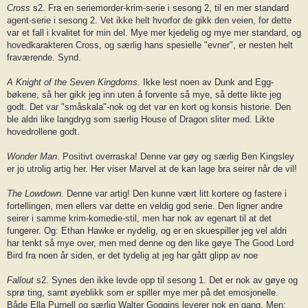
Cross
s2. Fra en seriemorder-krim-serie i sesong 2, til en mer standard
agent-serie i sesong 2. Vet ikke helt hvorfor de gikk den veien, for dette
var et fall i kvalitet for min del. Mye mer kjedelig og mye mer standard, og
hovedkarakteren Cross, og særlig hans spesielle "evner", er nesten helt
fraværende. Synd.
A Knight of the Seven Kingdoms
. Ikke lest noen av Dunk and Egg-
bøkene, så her gikk jeg inn uten å forvente så mye, så dette likte jeg
godt. Det var "småskala"-nok og det var en kort og konsis historie. Den
ble aldri like langdryg som særlig House of Dragon sliter med. Likte
hovedrollene godt.
Wonder Man
. Positivt overraska! Denne var gøy og særlig Ben Kingsley
er jo utrolig artig her. Her viser Marvel at de kan lage bra seirer når de vil!
The Lowdown
. Denne var artig! Den kunne vært litt kortere og fastere i
fortellingen, men ellers var dette en veldig god serie. Den ligner andre
seirer i samme krim-komedie-stil, men har nok av egenart til at det
fungerer. Og: Ethan Hawke er nydelig, og er en skuespiller jeg vel aldri
har tenkt så mye over, men med denne og den like gøye The Good Lord
Bird fra noen år siden, er det tydelig at jeg har gått glipp av noe
Fallout
s2. Synes den ikke levde opp til sesong 1. Det er nok av gøye og
sprø ting, samt øyeblikk som er spiller mye mer på det emosjonelle.
Både Ella Purnell og særlig Walter Goggins leverer nok en gang. Men: