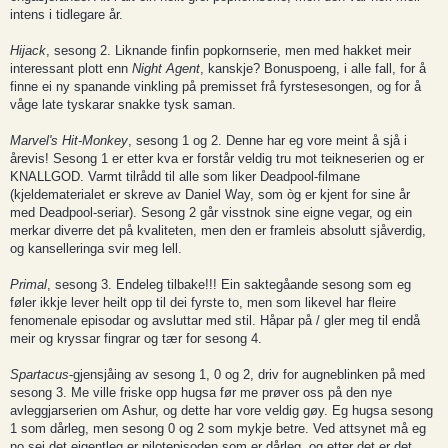
intens i tidlegare år.
Hijack
, sesong 2. Liknande finfin popkornserie, men med hakket meir
interessant plott enn
Night Agent
, kanskje? Bonuspoeng, i alle fall, for å
finne ei ny spanande vinkling på premisset frå fyrstesesongen, og for å
våge late tyskarar snakke tysk saman.
Marvel's Hit-Monkey
, sesong 1 og 2. Denne har eg vore meint å sjå i
årevis! Sesong 1 er etter kva er forstår veldig tru mot teikneserien og er
KNALLGOD. Varmt tilrådd til alle som liker Deadpool-filmane
(kjeldematerialet er skreve av Daniel Way, som òg er kjent for sine år
med Deadpool-seriar). Sesong 2 går visstnok sine eigne vegar, og ein
merkar diverre det på kvaliteten, men den er framleis absolutt sjåverdig,
og kanselleringa svir meg lell.
Primal
, sesong 3. Endeleg tilbake!!! Ein saktegåande sesong som eg
føler ikkje lever heilt opp til dei fyrste to, men som likevel har fleire
fenomenale episodar og avsluttar med stil. Håpar på / gler meg til endå
meir og kryssar fingrar og tær for sesong 4.
Spartacus
-gjensjåing av sesong 1, 0 og 2, driv for augneblinken på med
sesong 3. Me ville friske opp hugsa før me prøver oss på den nye
avleggjarserien om Ashur, og dette har vore veldig gøy. Eg hugsa sesong
1 som dårleg, men sesong 0 og 2 som mykje betre. Ved attsynet må eg
no sei det eigentleg er pilotepisoden som er dårleg, og etter det er det