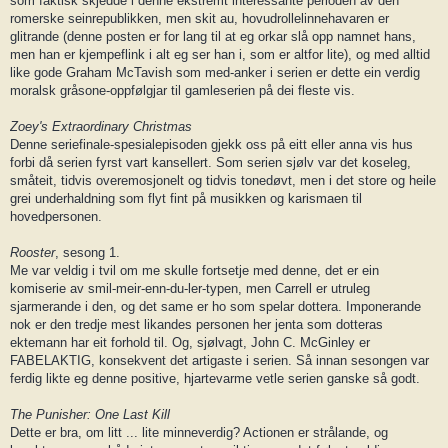
som faktisk skjedde i denne ekstremt interessante perioden av den
romerske seinrepublikken, men skit au, hovudrollelinnehavaren er
glitrande (denne posten er for lang til at eg orkar slå opp namnet hans,
men han er kjempeflink i alt eg ser han i, som er altfor lite), og med alltid
like gode Graham McTavish som med-anker i serien er dette ein verdig
moralsk gråsone-oppfølgjar til gamleserien på dei fleste vis.
Zoey's Extraordinary Christmas
Denne seriefinale-spesialepisoden gjekk oss på eitt eller anna vis hus
forbi då serien fyrst vart kansellert. Som serien sjølv var det koseleg,
småteit, tidvis overemosjonelt og tidvis tonedøvt, men i det store og heile
grei underhaldning som flyt fint på musikken og karismaen til
hovedpersonen.
Rooster
, sesong 1.
Me var veldig i tvil om me skulle fortsetje med denne, det er ein
komiserie av smil-meir-enn-du-ler-typen, men Carrell er utruleg
sjarmerande i den, og det same er ho som spelar dottera. Imponerande
nok er den tredje mest likandes personen her jenta som dotteras
ektemann har eit forhold til. Og, sjølvagt, John C. McGinley er
FABELAKTIG, konsekvent det artigaste i serien. Så innan sesongen var
ferdig likte eg denne positive, hjartevarme vetle serien ganske så godt.
The Punisher: One Last Kill
Dette er bra, om litt ... lite minneverdig? Actionen er strålande, og