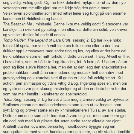
seg veldig, veldig godt. Og me fekk definitivt mykje meir ut av den nye
sesongen enn me ville gjort om me ikkje såg den gamle omatt.
Velskreven spionthriller som (med rette) lener seg tungt på den enorme
karismaen til Hiddleston og Laurie.
The Beast In Me
, miniserie. Denne likte me veldig godt! Sistescena var
kanskje litt i overkant pynteleg, men elles var dette ein solid, velskreven
og velspelt thriller frå ende til annan.
Tomb Raider: The Legend of Lara Croft
, sesong 2. Eg har ikkje noko
forhald til spela, har vel så vidt lese ein teikneserie eller to der Lara
dukkar opp i crossovers med andre ting eg les, og elles er det berre dei
tre kinofilmane som er mitt forhold til dette universet. Haley Atwell er flink
i hovudrolla, som er både tøff og likandes, lett å heie på. Usikker på kor
godt eg likte sjølve historia her, men det at den legg den anakronistiske
problematikken rundt å ha ein moderne og moralsk helt som driv med
gravplyndring og kulturalvtjuveri til grunn er i alle fall veldig smart. Kul
action, pen animasjon og tidvis vittig dialog. Ingenting spesielt, men om
eg tykte den var grei skuring mistenkjer eg at den er desto betre for dei
som har meir innsikt i karakterar og spelmytologi.
Tulsa King
, sesong 3. Eg fortset å late meg sjarmere veldig av Sylvester
Stallones drama om mafiaunderbossen som kjem ut av fengsel som
syttiåring og prøver starte ein ny kriminalkarriere i Tulsa, av alle stadar.
Dette er ein serie som aldri forsøker å vere original, men som berre gjer
ein god jobb med å duplisere det ørten andre seriar allereie har gjort:
Antihelt utanfor lova med personleg moralkodeks byggjer seg ein
surrogatfamilie med vener, handlangarar og allierte, og blir stadig i konflikt