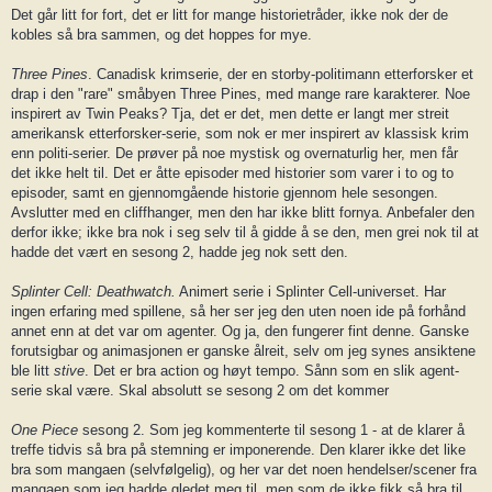
Det går litt for fort, det er litt for mange historietråder, ikke nok der de
kobles så bra sammen, og det hoppes for mye.
Three Pines
. Canadisk krimserie, der en storby-politimann etterforsker et
drap i den "rare" småbyen Three Pines, med mange rare karakterer. Noe
inspirert av Twin Peaks? Tja, det er det, men dette er langt mer streit
amerikansk etterforsker-serie, som nok er mer inspirert av klassisk krim
enn politi-serier. De prøver på noe mystisk og overnaturlig her, men får
det ikke helt til. Det er åtte episoder med historier som varer i to og to
episoder, samt en gjennomgående historie gjennom hele sesongen.
Avslutter med en cliffhanger, men den har ikke blitt fornya. Anbefaler den
derfor ikke; ikke bra nok i seg selv til å gidde å se den, men grei nok til at
hadde det vært en sesong 2, hadde jeg nok sett den.
Splinter Cell: Deathwatch.
Animert serie i Splinter Cell-universet. Har
ingen erfaring med spillene, så her ser jeg den uten noen ide på forhånd
annet enn at det var om agenter. Og ja, den fungerer fint denne. Ganske
forutsigbar og animasjonen er ganske ålreit, selv om jeg synes ansiktene
ble litt
stive
. Det er bra action og høyt tempo. Sånn som en slik agent-
serie skal være. Skal absolutt se sesong 2 om det kommer
One Piece
sesong 2. Som jeg kommenterte til sesong 1 - at de klarer å
treffe tidvis så bra på stemning er imponerende. Den klarer ikke det like
bra som mangaen (selvfølgelig), og her var det noen hendelser/scener fra
mangaen som jeg hadde gledet meg til, men som de ikke fikk så bra til.