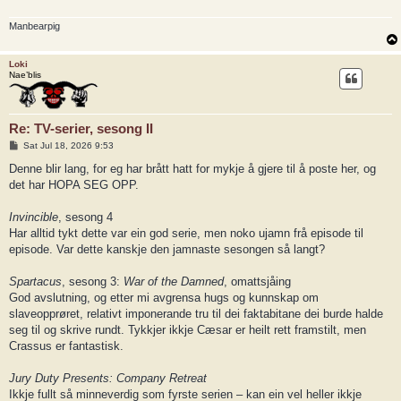
Manbearpig
Loki
Nae’blis
Re: TV-serier, sesong II
P
Sat Jul 18, 2026 9:53
o
s
Denne blir lang, for eg har brått hatt for mykje å gjere til å poste her, og
t
det har HOPA SEG OPP.
Invincible
, sesong 4
Har alltid tykt dette var ein god serie, men noko ujamn frå episode til
episode. Var dette kanskje den jamnaste sesongen så langt?
Spartacus
, sesong 3:
War of the Damned
, omattsjåing
God avslutning, og etter mi avgrensa hugs og kunnskap om
slaveopprøret, relativt imponerande tru til dei faktabitane dei burde halde
seg til og skrive rundt. Tykkjer ikkje Cæsar er heilt rett framstilt, men
Crassus er fantastisk.
Jury Duty Presents: Company Retreat
Ikkje fullt så minneverdig som fyrste serien – kan ein vel heller ikkje