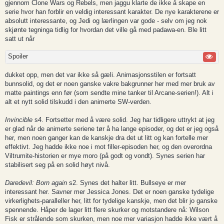
gjennom Clone Wars og Rebels, men jaggu klarte de ikke å skape en
serie hvor han forblir en veldig interessant karakter. De nye karakterene er
absolutt interessante, og Jedi og lærlingen var gode - selv om jeg nok
skjønte tegninga tidlig for hvordan det ville gå med padawa-en. Ble litt
satt ut når
Spoiler
dukket opp, men det var ikke så gæli. Animasjonsstilen er fortsatt
bunnsolid, og det er noen ganske vakre bakgrunner her med mer bruk av
matte paintings enn før (som sendte mine tanker til Arcane-serien!). Alt i
alt et nytt solid tilskudd i den animerte SW-verden.
Invincible
s4. Fortsetter med å være solid. Jeg har tidligere uttrykt at jeg
er glad når de animerte seriene tør å ha lange episoder, og det er jeg også
her, men noen ganger kan de kanskje dra det ut litt og kan fortelle mer
effektivt. Jeg hadde ikke noe i mot filler-episoden her, og den overordna
Viltrumite-historien er mye moro (på godt og vondt). Synes serien har
stabilisert seg på en solid høyt nivå.
Daredevil: Born again
s2. Synes det halter litt. Bullseye er mer
interessant her. Savner mer Jessica Jones. Det er noen ganske tydelige
virkerlighets-paralleller her, litt for tydelige kanskje, men det blir jo ganske
spennende. Håper de lager litt flere skurker og motstandere nå: Wilson
Fisk er strålende som skurken, men noe mer variasjon hadde ikke vært å