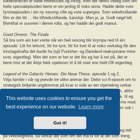
karakterarcen er både interessant og viktig, men det følest veldig som om
heile spesialepisoden berre er ein prolog til noko anna. Hadde dette vore
fyrsteepisoden i ein ny sesong ville eg vore supergira. Som enkeltståande
film er det litt ... lite tilfredsstillande, kanskje. Men ja, ja. Godt nøgd lell,
Bernthal er suveren i denne rolla, og her hadde dei godt manus.
Good Omens: The Finale
Så bra som ein kan vente når ein heil sesong blir krympa ned til éin
episode: Litt for lettvint, litt for tynt, litt for kort til at noko verkeleg får den
innslagskrafta det burde ha (sjå Punisher- og Daredevil-reaksjonane mine
over, eigentleg). Men det som er her er det lite eg har å sei på, det er
berre trist at det ikkje fekk spelerom til å bli meir enn heilt-OK-eigentleg.
Legend of the Galactic Heroes: Die Neue These
, episode 1 og 2.
Vitja familie i vår og prøvde tre ulike animar der. Dette sci-fi-eposet om to
strategisk briljante ungdommar på kvar si side av ein stjernekrig verkar
veldig opp mi gate, men det er diverre absolutt ikkje for ektefellen, altfor
mykje prating og intriger, så den ligg no på langsiktig vent, diverre, til eg
This website uses cookies to ensure you get the
har tid til å sjå den på eiga hand. (Dei andre to animane fortsette me med,
best experience on our website.
Learn more
men er framleis ikkje ferdige med fyrstesesongane av, så dei kjem nok i
tråden i haust ein gong.)
Got it!
The Boys
, sesong 5.
Her fekk dei skuta godt i hamn, tykte eg. Og om det er overtydeleg tett
på verkelegheita, så verkar det som om det må til for at dei som treng