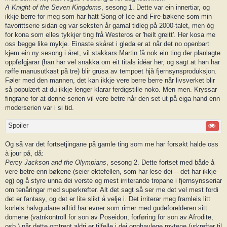
A Knight of the Seven Kingdoms
, sesong 1. Dette var ein innertiar, og
ikkje berre for meg som har hatt Song of Ice and Fire-bøkene som min
favorittserie sidan eg var seksten år gamal tidleg på 2000-talet, men òg
for kona som elles tykkjer ting frå Westeros er 'heilt greitt'. Her kosa me
oss begge like mykje. Einaste skåret i gleda er at når det no openbart
kjem ein ny sesong i året, vil stakkars Martin få nok ein ting der planlagte
oppfølgjarar (han har vel snakka om eit titals idéar her, og sagt at han har
røffe manusutkast på tre) blir grusa av tempoet hjå fjernsynsproduksjon.
Føler med den mannen, det kan ikkje vere berre berre når livsverket blir
så populært at du ikkje lenger klarar ferdigstille noko. Men men. Kryssar
fingrane for at denne serien vil vere betre når den set ut på eiga hand enn
moderserien var i si tid.
Spoiler
Og så var det fortsetjingane på gamle ting som me har forsøkt halde oss
à jour på, då:
Percy Jackson and the Olympians
, sesong 2. Dette fortset med både å
vere betre enn bøkene (seier ektefellen, som har lese dei -- det har ikkje
eg) og å styre unna dei verste og mest irriterande tropane i fjernsynsseriar
om tenåringar med superkrefter. Alt det sagt så ser me det vel mest fordi
det er fantasy, og det er lite slikt å velje i. Det irriterar meg framleis litt
korleis halvgudane alltid har evner som rimer med gudeforelderen sitt
domene (vatnkontroll for son av Poseidon, forføring for son av Afrodite,
osb.) når dette omtrent aldri er tilfelle i dei opphavlege mytene (urkrefter til