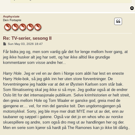
Asphyxiate
Den Fortapte
Re: TV-serier, sesong II
P
Sun May 03, 2026 18:47
o
s
Får bidra jeg og, men som vanlig går det for lenge mellom hver gang, at
t
jeg ikke husker alt jeg har sett, og har ikke alltid like grundige
kommentarer som visse andre her...
Harry Hole
. Jeg er vel en av dem i Norge som aldri har lest en eneste
Harry Hole-bok, så jeg gikk inn her uten store forventninger. De
forventningene jeg hadde var at det er Øystein Karlsen som står bak.
Som filmatisering skal jeg ikke si så mye. Jeg godtar også at de endrer
Oslo litt for det internasjonale publikum. Selve krimhistorien er helt streit,
den greia mellom Hole og Tom Waaler er ganske god, greia med de
gjengene er.... vel, for min del ganske teit. Den ungdomsgjengen på
motorsykkel. Sorry, jeg ble mye mer dratt MYE mer ut av det, enn av
taubaner og søppel i gatene. Også var det jo en whos who av norske
skuespillere og andre, som også dro meg ut av handlingen her og der.
Men en serie som kjører så hardt på The Ramones kan jo ikke bli dårlig..