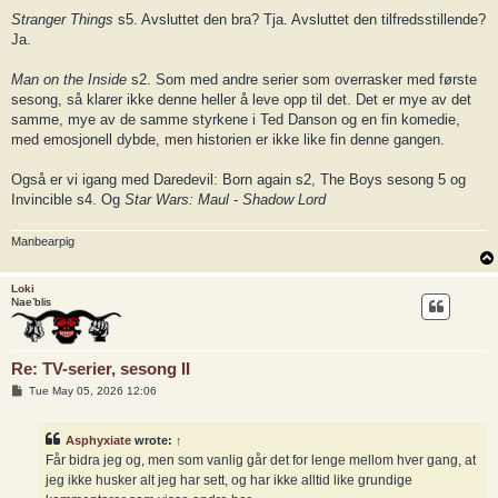
Stranger Things
s5. Avsluttet den bra? Tja. Avsluttet den tilfredsstillende?
Ja.
Man on the Inside
s2. Som med andre serier som overrasker med første
sesong, så klarer ikke denne heller å leve opp til det. Det er mye av det
samme, mye av de samme styrkene i Ted Danson og en fin komedie,
med emosjonell dybde, men historien er ikke like fin denne gangen.
Også er vi igang med Daredevil: Born again s2, The Boys sesong 5 og
Invincible s4. Og
Star Wars: Maul - Shadow Lord
Manbearpig
Loki
Nae’blis
Re: TV-serier, sesong II
P
Tue May 05, 2026 12:06
o
s
t
Asphyxiate
wrote:
↑
Får bidra jeg og, men som vanlig går det for lenge mellom hver gang, at
jeg ikke husker alt jeg har sett, og har ikke alltid like grundige