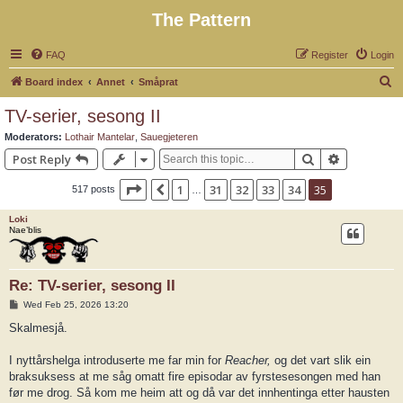
The Pattern
FAQ
Register
Login
S
Board index
Annet
Småprat
e
TV-serier, sesong II
a
Moderators:
Lothair Mantelar
,
Sauegjeteren
r
Search
Advanced 
Post Reply
c
Page
35
of
35
1
31
32
33
34
35
Previous
517 posts
h
…
Loki
Nae’blis
Re: TV-serier, sesong II
P
Wed Feb 25, 2026 13:20
o
s
Skalmesjå.
t
I nyttårshelga introduserte me far min for
Reacher,
og det vart slik ein
braksuksess at me såg omatt fire episodar av fyrstesesongen med han
før me drog. Så kom me heim att og då var det innhentinga etter hausten