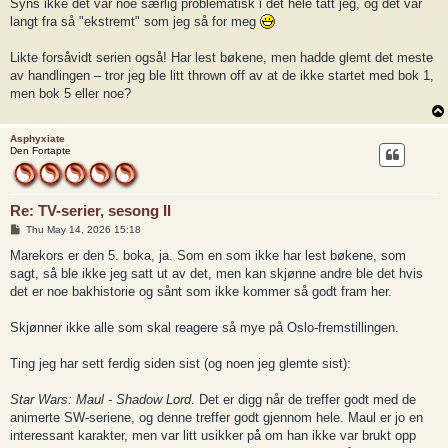
Syns ikke det var noe særlig problematisk i det hele tatt jeg, og det var
langt fra så "ekstremt" som jeg så for meg
Likte forsåvidt serien også! Har lest bøkene, men hadde glemt det meste
av handlingen – tror jeg ble litt thrown off av at de ikke startet med bok 1,
men bok 5 eller noe?
Asphyxiate
Den Fortapte
Re: TV-serier, sesong II
P
Thu May 14, 2026 15:18
o
s
Marekors er den 5. boka, ja. Som en som ikke har lest bøkene, som
t
sagt, så ble ikke jeg satt ut av det, men kan skjønne andre ble det hvis
det er noe bakhistorie og sånt som ikke kommer så godt fram her.
Skjønner ikke alle som skal reagere så mye på Oslo-fremstillingen.
Ting jeg har sett ferdig siden sist (og noen jeg glemte sist):
Star Wars: Maul - Shadow Lord
. Det er digg når de treffer godt med de
animerte SW-seriene, og denne treffer godt gjennom hele. Maul er jo en
interessant karakter, men var litt usikker på om han ikke var brukt opp