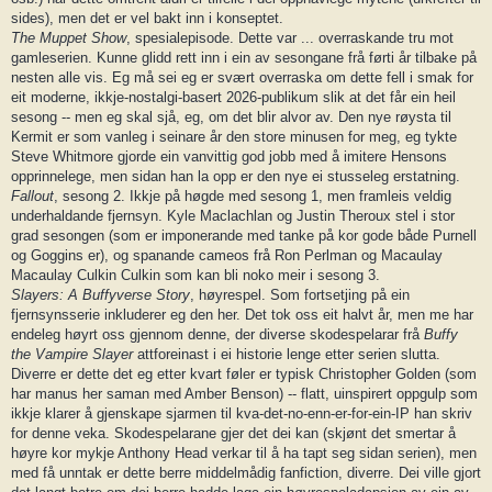
sides), men det er vel bakt inn i konseptet.
The Muppet Show
, spesialepisode. Dette var ... overraskande tru mot
gamleserien. Kunne glidd rett inn i ein av sesongane frå førti år tilbake på
nesten alle vis. Eg må sei eg er svært overraska om dette fell i smak for
eit moderne, ikkje-nostalgi-basert 2026-publikum slik at det får ein heil
sesong -- men eg skal sjå, eg, om det blir alvor av. Den nye røysta til
Kermit er som vanleg i seinare år den store minusen for meg, eg tykte
Steve Whitmore gjorde ein vanvittig god jobb med å imitere Hensons
opprinnelege, men sidan han la opp er den nye ei stusseleg erstatning.
Fallout
, sesong 2. Ikkje på høgde med sesong 1, men framleis veldig
underhaldande fjernsyn. Kyle Maclachlan og Justin Theroux stel i stor
grad sesongen (som er imponerande med tanke på kor gode både Purnell
og Goggins er), og spanande cameos frå Ron Perlman og Macaulay
Macaulay Culkin Culkin som kan bli noko meir i sesong 3.
Slayers: A Buffyverse Story
, høyrespel. Som fortsetjing på ein
fjernsynsserie inkluderer eg den her. Det tok oss eit halvt år, men me har
endeleg høyrt oss gjennom denne, der diverse skodespelarar frå
Buffy
the Vampire Slayer
attforeinast i ei historie lenge etter serien slutta.
Diverre er dette det eg etter kvart føler er typisk Christopher Golden (som
har manus her saman med Amber Benson) -- flatt, uinspirert oppgulp som
ikkje klarer å gjenskape sjarmen til kva-det-no-enn-er-for-ein-IP han skriv
for denne veka. Skodespelarane gjer det dei kan (skjønt det smertar å
høyre kor mykje Anthony Head verkar til å ha tapt seg sidan serien), men
med få unntak er dette berre middelmådig fanfiction, diverre. Dei ville gjort