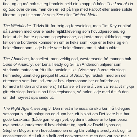
tida, og eg må nok sei eg framleis held ein knapp på både
The Last of Us
og
Silo
over denne, men den er lett på linje med
Fallout
eller andre solide
tilnærmingar i seinare år som
See
eller
Twisted Metal
.
The Witchfinder
. Tidvis litt for treig og føreseieleg, men Tim Key er altså
så suveren med kvar einaste replikklevering som hovudpersonen, eg
heldt ut dei fyrste oppvarmingsepisodane, og koste meg skikkeleg lenge
før denne kortlevde komiserien om ei heks som ikkje er ei heks og ein
heksefinnar som ikkje burde vere heksefinnar kom til sluttpunktet.
The Abandons
, kansellert, men veldig god, westernserie frå mannen bak
Sons of Anarchy
, der Lena Heady og Gillian Anderson briljerer som
stridande matriarkar frå ulike sosiale sjikt. (Viste seg å vere ein slags
hemmeleg übertidleg prequel til
Sons of Anarchy
, faktisk, med ein del
etternamn som kan indikere at hovudpersonane her er forfedre og
formødre til den andre serien.) Til kansellert serie å vere var relativt mykje
gitt ein slags konklusjon i finaleepisoden, så nøler ikkje med å tilrå den
om det høyrest spanande ut.
The Night Agent
, sesong 3. Den mest interessante skurken frå tidlegare
sesongar blir gitt bakgrunn og djupn her, eit biplott om Det kvite hus har
gode karakterar (både gamle og nye), og dei introduserar to kjempebra
nye sentale karakterar til hovudplottet òg, spelt av David Lyons og
Stephen Moyer, men hovudpersonen er og blir veldig stereotypisk og lite
engasjerande. Alt i alt ein heilt grei popkornserie, men den var nok meir