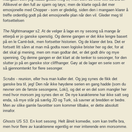
Allikevel er den full av sjarm og tøys; men de klarte også det mer
emosjonelle med Chopper - som er gledelig, siden den i mangaen klarer å
treffe ordentlig godt på det emosjonelle plan når den vil. Gleder meg til
fortsettelsen
The Nightmanager
s2. At de velger å lage en ny sesong så mange år
etterpå er jo ganske spenstig. Og denne gangen er det ikke lengre basert
på en le Carré-bok, men fortsetter historien. Og de klarer det bra. Det er
fortsett litt sånn at man må godta noen logiske brister her og der, for at
det skal gi mening, men om man godtar det, er det godt driv og mye
spenning. Og denne gangen er det klart at de tenker to sesonger, for den
slutter jo på en ganske stor cliffhanger. Gøy at de lager en serie som er
så gjennomtenkt for flere sesonger.
Scrubs
- reunion, eller hva man kaller det. Og jeg synes de fikk det
ganske bra til, jeg! Den når ikke høydene serien en gang hadde (som du
nevner om de første sesongene, Loki), og det er en del som mangler her
med hvor morsom jeg synes den er. De nye karakterene har ikke satt seg
enda, så mye står på særlig JD og Turk, så savner at bredden er bedre.
Men av slike gamle favoritter som kommer tilbake, er dette absolutt
innafor.
Ghosts
US S3. En kort sesong. Helt ålreit komedie, som kan treffe bra,
men hvor flere av karakterene egentlig er mer irriterende enn morsomme.