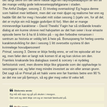
det langt betre om dei berre hadde laga ein høyrespeladapsjon av ein av
dei mange veldig gode teikneserieoppfølgjarane i staden.
The Artful Dodger
, sesong 2. Ei triveleg overrasking! Eg hugsa denne
som hakket meir lettbeint, men det var meir djupn og realisme her enn eg
hadde fått det for meg i hovudet mitt sidan sesong 1 (sjølv om, for all del,
det
er
mykje ein må leggje godviljen til for). Men det er mange
minneverdige karakterar -- David Thewlis' Fagin har så strålande kreativ
dialog at ein kunne skreve ned halvparten av det han seier i kvar einaste
episode berre for å ha til å kikke på -- og den forbodne romansen i
sentrum av historia er veldig lett å heie på. Bonuspoeng for herleg uventa
karakterutvikling for den i sesong 1 litt oversette systera til den
kvinnelege hovudpersonen!
Primal
, sesong 3. Denne er ikkje ferdig enno, er vel tre episodar att trur
eg, men føler den er langt nok komen til at eg kan skrive om den.
Framleis knakande bra dialoglaus sword & sorcery i ei nydeleg
førhistorisk verd, men diverre ikkje like gripande som dei opphavlege to
sesongane var, eg føler meg mindre investert av ein eller annan grunn.
Det sagt så er
Primal
på eit hakk verre enn før framleis betre enn 90 %
av det me ser på fjernsyn, så eg gler meg veke til veke lell.
Obdormio wrote:
Eg må stå opp og gå på skulen i morgon.
Det veit eg slett ikkje om eg er mentalt førebudd på.
WoTle
wrote: