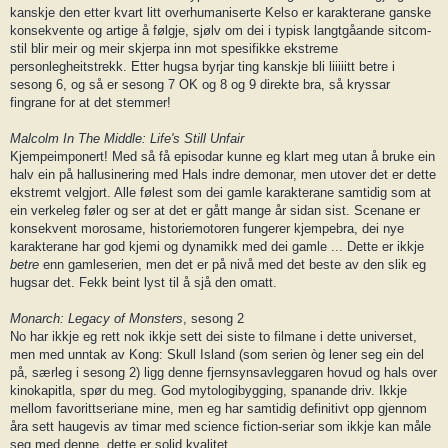
kanskje den etter kvart litt overhumaniserte Kelso er karakterane ganske
konsekvente og artige å følgje, sjølv om dei i typisk langtgåande sitcom-
stil blir meir og meir skjerpa inn mot spesifikke ekstreme
personlegheitstrekk. Etter hugsa byrjar ting kanskje bli liiiiitt betre i
sesong 6, og så er sesong 7 OK og 8 og 9 direkte bra, så kryssar
fingrane for at det stemmer!
Malcolm In The Middle: Life's Still Unfair
Kjempeimponert! Med så få episodar kunne eg klart meg utan å bruke ein
halv ein på hallusinering med Hals indre demonar, men utover det er dette
ekstremt velgjort. Alle følest som dei gamle karakterane samtidig som at
ein verkeleg føler og ser at det er gått mange år sidan sist. Scenane er
konsekvent morosame, historiemotoren fungerer kjempebra, dei nye
karakterane har god kjemi og dynamikk med dei gamle ... Dette er ikkje
betre
enn gamleserien, men det er på nivå med det beste av den slik eg
hugsar det. Fekk beint lyst til å sjå den omatt.
Monarch: Legacy of Monsters
, sesong 2
No har ikkje eg rett nok ikkje sett dei siste to filmane i dette universet,
men med unntak av Kong: Skull Island (som serien òg lener seg ein del
på, særleg i sesong 2) ligg denne fjernsynsavleggaren hovud og hals over
kinokapitla, spør du meg. God mytologibygging, spanande driv. Ikkje
mellom favorittseriane mine, men eg har samtidig definitivt opp gjennom
åra sett haugevis av timar med science fiction-seriar som ikkje kan måle
seg med denne, dette er solid kvalitet.