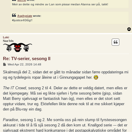
Meir av dette og mindre av Lan som pissar medan Alanna ser på, takk!
Asphyxiate
wrote:
#justice4Glûg!!
Loki
Nae’blis
Re: TV-serier, sesong II
P
Wed Apr 22, 2026 14:48
o
s
Skalmesjå del 2, sidan det er gått to månadar sidan førre oppdateringa mi
t
og eg tydelegvis ropar åleine ut i Ginnungagapet her.
The IT Crowd
, sesong 2 til 4. Deler av dette er veldig datert, men elles er
det kjempegøy. Må sei eg likte sjefen i fyrte sesong betre (gisp, sidan
Matt Berry sjølvsagt er fantastisk han òg), men elles er det stort sett
opptur vidare, trur eg. Ektefellen likte denne nok til at me sikkert kjøper
den på Blu-ray ein dag.
Paradise
, sesong 1 og 2. Me somla oss på rein slump til fyrstesesongen
akkurat i tide til å få sjå sesong 2 då den kom ut. Knallgod serie -– det er
sjølvsagt ekstremt hard konkurranse i det postapokalyptiske området for