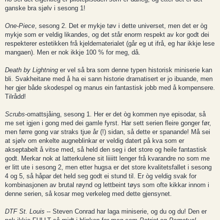
ganske bra sjølv i sesong 1!
One-Piece
, sesong 2. Det er mykje tøv i dette universet, men det er òg
mykje som er veldig likandes, og det står enorm respekt av kor godt dei
respekterer estetikken frå kjeldematerialet (går eg ut ifrå, eg har ikkje lese
mangaen). Men er nok ikkje 100 % for meg, då.
Death by Lightning
er vel så bra som denne typen historisk miniserie kan
bli. Svakheitane med å ha ei sann historie dramatisert er jo ibuande, men
her gjer både skodespel og manus ein fantastisk jobb med å kompensere.
Tilrådd!
Scrubs
-omattsjåing, sesong 1. Her er det òg kommen nye episodar, så
me set igjen i gong med dei gamle fyrst. Har sett serien fleire gonger før,
men førre gong var straks tjue år (!) sidan, så dette er spanande! Må sei
at sjølv om enkelte augneblinkar er veldig datert på kva som er
akseptabelt å vitse med, så held den seg i det store og heile fantastisk
godt. Merkar nok at latterkulene sit liiiitt lenger frå kvarandre no som me
er litt ute i sesong 2, men etter hugsa er det store kvalitetsfallet i sesong
4 og 5, så håpar det held seg godt ei stund til. Er òg veldig svak for
kombinasjonen av brutal røynd og lettbeint tøys som ofte kikkar innom i
denne serien, så kosar meg verkeleg med dette gjensynet.
DTF St. Louis
-- Steven Conrad har laga miniserie, og du og du! Den er