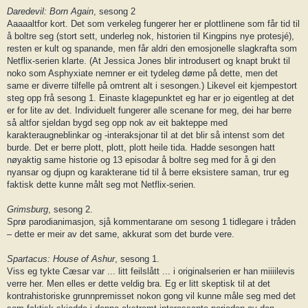
Daredevil: Born Again
, sesong 2
Aaaaaltfor kort. Det som verkeleg fungerer her er plottlinene som får tid til
å boltre seg (stort sett, underleg nok, historien til Kingpins nye protesjé),
resten er kult og spanande, men får aldri den emosjonelle slagkrafta som
Netflix-serien klarte. (At Jessica Jones blir introdusert og knapt brukt til
noko som Asphyxiate nemner er eit tydeleg døme på dette, men det
same er diverre tilfelle på omtrent alt i sesongen.) Likevel eit kjempestort
steg opp frå sesong 1. Einaste klagepunktet eg har er jo eigentleg at det
er for lite av det. Individuelt fungerer alle scenane for meg, dei har berre
så altfor sjeldan bygd seg opp nok av eit bakteppe med
karakteraugneblinkar og -interaksjonar til at det blir så intenst som det
burde. Det er berre plott, plott, plott heile tida. Hadde sesongen hatt
nøyaktig same historie og 13 episodar å boltre seg med for å gi den
nyansar og djupn og karakterane tid til å berre eksistere saman, trur eg
faktisk dette kunne målt seg mot Netflix-serien.
Grimsburg
, sesong 2.
Sprø parodianimasjon, sjå kommentarane om sesong 1 tidlegare i tråden
– dette er meir av det same, akkurat som det burde vere.
Spartacus: House of Ashur
, sesong 1.
Viss eg tykte Cæsar var ... litt feilslått ... i originalserien er han miiiilevis
verre her. Men elles er dette veldig bra. Eg er litt skeptisk til at det
kontrahistoriske grunnpremisset nokon gong vil kunne måle seg med det