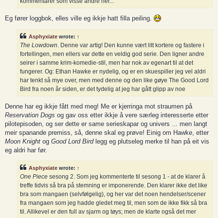
kommentarer som visse andre her...
Eg fører loggbok, elles ville eg ikkje hatt filla peiling.
Asphyxiate
wrote:
↑
The Lowdown
. Denne var artig! Den kunne vært litt kortere og fastere i
fortellingen, men ellers var dette en veldig god serie. Den ligner andre
seirer i samme krim-komedie-stil, men har nok av egenart til at det
fungerer. Og: Ethan Hawke er nydelig, og er en skuespiller jeg vel aldri
har tenkt så mye over, men med denne og den like gøye The Good Lord
Bird fra noen år siden, er det tydelig at jeg har gått glipp av noe
Denne har eg ikkje fått med meg! Me er kjerringa mot straumen på
Reservation Dogs
og gav oss etter ikkje å vere særleg interesserte etter
pilotepisoden, og ser dette er same serieskapar og univers ... men langt
meir spanande premiss, så, denne skal eg prøve! Einig om Hawke, etter
Moon Knight
og
Good Lord Bird
legg eg plutseleg merke til han på eit vis
eg aldri har før.
Asphyxiate
wrote:
↑
One Piece
sesong 2. Som jeg kommenterte til sesong 1 - at de klarer å
treffe tidvis så bra på stemning er imponerende. Den klarer ikke det like
bra som mangaen (selvfølgelig), og her var det noen hendelser/scener
fra mangaen som jeg hadde gledet meg til, men som de ikke fikk så bra
til. Allikevel er den full av sjarm og tøys; men de klarte også det mer