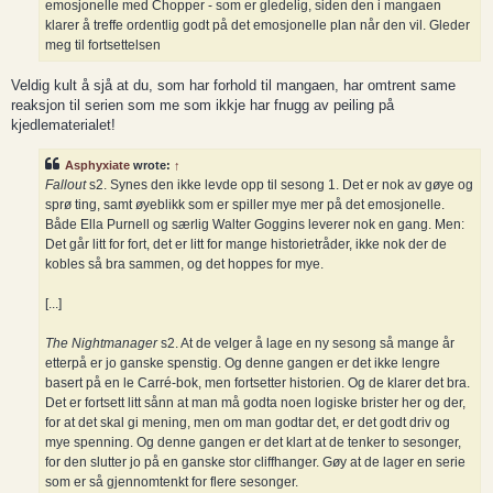
emosjonelle med Chopper - som er gledelig, siden den i mangaen
klarer å treffe ordentlig godt på det emosjonelle plan når den vil. Gleder
meg til fortsettelsen
Veldig kult å sjå at du, som har forhold til mangaen, har omtrent same
reaksjon til serien som me som ikkje har fnugg av peiling på
kjedlematerialet!
Asphyxiate
wrote:
↑
Fallout
s2. Synes den ikke levde opp til sesong 1. Det er nok av gøye og
sprø ting, samt øyeblikk som er spiller mye mer på det emosjonelle.
Både Ella Purnell og særlig Walter Goggins leverer nok en gang. Men:
Det går litt for fort, det er litt for mange historietråder, ikke nok der de
kobles så bra sammen, og det hoppes for mye.
[...]
The Nightmanager
s2. At de velger å lage en ny sesong så mange år
etterpå er jo ganske spenstig. Og denne gangen er det ikke lengre
basert på en le Carré-bok, men fortsetter historien. Og de klarer det bra.
Det er fortsett litt sånn at man må godta noen logiske brister her og der,
for at det skal gi mening, men om man godtar det, er det godt driv og
mye spenning. Og denne gangen er det klart at de tenker to sesonger,
for den slutter jo på en ganske stor cliffhanger. Gøy at de lager en serie
som er så gjennomtenkt for flere sesonger.