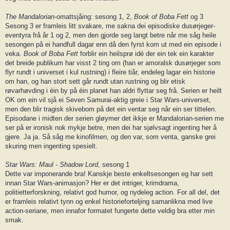
The Mandalorian
-omattsjåing: sesong 1, 2,
Book of Boba Fett
og 3
Sesong 3 er framleis litt svakare, me sakna dei episodiske dusørjeger-
eventyra frå år 1 og 2, men den gjorde seg langt betre når me såg heile
sesongen på ei handfull dagar enn då den fyrst kom ut med ein episode i
veka.
Book of Boba Fett
forblir ein heilsprø idé der ein tek ein karakter
det breide publikum har visst 2 ting om (han er amoralsk dusørjeger som
flyr rundt i universet i kul rustning) i fleire tiår, endeleg lagar ein historie
om han, og han stort sett går rundt utan rustning og blir etisk
røvarhøvding i éin by på éin planet han aldri flyttar seg frå. Serien er heilt
OK om ein vil sjå ei Seven Samurai-aktig greie i Star Wars-universet,
men den blir tragisk skivebom på det ein ventar seg når ein ser tittelen.
Episodane i midten der serien gløymer det ikkje er Mandalorian-serien me
ser på er ironisk nok mykje betre, men dei har sjølvsagt ingenting her å
gjere. Ja ja. Så såg me kinofilmen, og den var, som venta, ganske grei
skuring men ingenting spesielt.
Star Wars: Maul - Shadow Lord
, sesong 1
Dette var imponerande bra! Kanskje beste enkeltsesongen eg har sett
innan Star Wars-animasjon? Her er det intriger, krimdrama,
politietterforskning, relativt god humor, og nydeleg action. For all del, det
er framleis relativt tynn og enkel historieforteljing samanlikna med live
action-seriane, men innafor formatet fungerte dette veldig bra etter min
smak.