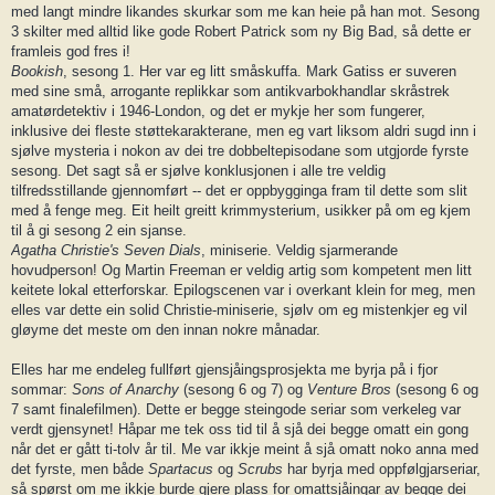
med langt mindre likandes skurkar som me kan heie på han mot. Sesong
3 skilter med alltid like gode Robert Patrick som ny Big Bad, så dette er
framleis god fres i!
Bookish
, sesong 1. Her var eg litt småskuffa. Mark Gatiss er suveren
med sine små, arrogante replikkar som antikvarbokhandlar skråstrek
amatørdetektiv i 1946-London, og det er mykje her som fungerer,
inklusive dei fleste støttekarakterane, men eg vart liksom aldri sugd inn i
sjølve mysteria i nokon av dei tre dobbeltepisodane som utgjorde fyrste
sesong. Det sagt så er sjølve konklusjonen i alle tre veldig
tilfredsstillande gjennomført -- det er oppbygginga fram til dette som slit
med å fenge meg. Eit heilt greitt krimmysterium, usikker på om eg kjem
til å gi sesong 2 ein sjanse.
Agatha Christie's Seven Dials
, miniserie. Veldig sjarmerande
hovudperson! Og Martin Freeman er veldig artig som kompetent men litt
keitete lokal etterforskar. Epilogscenen var i overkant klein for meg, men
elles var dette ein solid Christie-miniserie, sjølv om eg mistenkjer eg vil
gløyme det meste om den innan nokre månadar.
Elles har me endeleg fullført gjensjåingsprosjekta me byrja på i fjor
sommar:
Sons of Anarchy
(sesong 6 og 7) og
Venture Bros
(sesong 6 og
7 samt finalefilmen). Dette er begge steingode seriar som verkeleg var
verdt gjensynet! Håpar me tek oss tid til å sjå dei begge omatt ein gong
når det er gått ti-tolv år til. Me var ikkje meint å sjå omatt noko anna med
det fyrste, men både
Spartacus
og
Scrubs
har byrja med oppfølgjarseriar,
så spørst om me ikkje burde gjere plass for omattsjåingar av begge dei