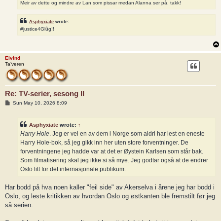
Meir av dette og mindre av Lan som pissar medan Alanna ser på, takk!
Asphyxiate
wrote:
#justice4Glûg!!
Eivind
Ta’veren
Re: TV-serier, sesong II
P
Sun May 10, 2026 8:09
o
s
t
Asphyxiate
wrote:
↑
Harry Hole
. Jeg er vel en av dem i Norge som aldri har lest en eneste
Harry Hole-bok, så jeg gikk inn her uten store forventninger. De
forventningene jeg hadde var at det er Øystein Karlsen som står bak.
Som filmatisering skal jeg ikke si så mye. Jeg godtar også at de endrer
Oslo litt for det internasjonale publikum.
Har bodd på hva noen kaller "feil side" av Akerselva i årene jeg har bodd i
Oslo, og leste kritikken av hvordan Oslo og østkanten ble fremstilt før jeg
så serien.