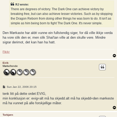
RJ wrote:
There are degrees of victory. The Dark One can achieve victory by
breaking free, but can also achieve lesser victories. Such as by stopping
the Dragon Reborn from doing other things he was born to do. It isn't as
simple as him being born to fight The Dark One. It's never simple.
Den Mørkaste har aldri vunne ein fullstendig siger, for då ville ikkje verda
ha vore slik den er, men slik Shai'tan ville at den skulle vere. Mindre
sigrar derimot, det kan han ha hatt.
Flickr
Eirik
Mørkefrende
P
Sun Jan 22, 2006 20:15
o
s
tenk litt på dette ordet:EVIG,
t
min konklusjon er: evig=alt må ha skjedd.alt må ha skjedd=den mørkeste
må ha vunnet på alle forskjellige måter.
Torbjørn