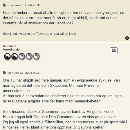
P
Sun Jan 22, 2006 23:33
o
s
Hvis en tenker at absolutt alle muligheter har en viss sannsynelighet, om
t
det så skulle være tilnærmet 0, så er det jo aldri 0, og da må det vel
inntreffe når vi snakker om det uendelige?
Kneel and swear to the Ta'veren, or you will be knelt.
Sammael
Mørkefrende
P
Mon Jan 23, 2006 0:02
o
s
Om TG har utspilt seg flere ganger, som en evigvarende sykluse, kan
t
man og se på det hele som Skaperens Ultimate Prøve for
menneskeheten.
At han ved å se hvordan de håndterer hele situasjonen om og om igjen,
lar resultatene avgjøre arbeidet hans med menneskeheten.
Som Incanus påpekte, Sauron er navnet båret av Ringenes Herre.
Han ble også kalt Gorthaur Den Grusomme av en viss gruppe alver.
Og jeg vil også anbefale Silmarillion, den gir en masse svar på spørsmål i
Ringenes Herre, blant annet om opphavet til Saurons krefter.