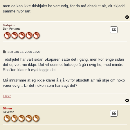
o
s
men da kan ikke tidshjulet ha vart evig, for da må absolutt alt, alt skjedd,
t
samme hvor rart.
Torbjørn
Den Fortapte
P
Sun Jan 22, 2006 22:29
o
s
Tidshjulet har vart sidan Skaparen satte det i gang, men kor lenge sidan
t
det er, veit me ikkje. Det vil derimot fortsetje å gå i evig tid, med mindre
Shai'tan klarer å øydeleggje det.
Må innrømme at eg ikkje klarer å sjå kvifor absolutt
alt
må skje om noko
varer evig... Er det nokon som har sagt det?
Flickr
Simen
Ta’veren