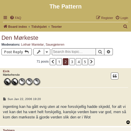
The Pattern
FAQ
Register
Login
S
Board index
Tidshjulet
Teorier
e
Den Mørkeste
a
Moderators:
Lothair Mantelar
,
Sauegjeteren
r
Search
Advanced 
Post Reply
c
1
2
3
4
5
Previous
Next
71 posts
h
Eirik
Mørkefrende
P
Sun Jan 22, 2006 19:20
o
s
ingenting kan ha gått evig uten at noe forsskjellig hadde skjedd, for alt vi
t
vet kan det ha vært helt forskjellig, kanskje verden bare var god, men så
kom den mørkeste å gjorde verden slik den er i Wot
Torbjørn