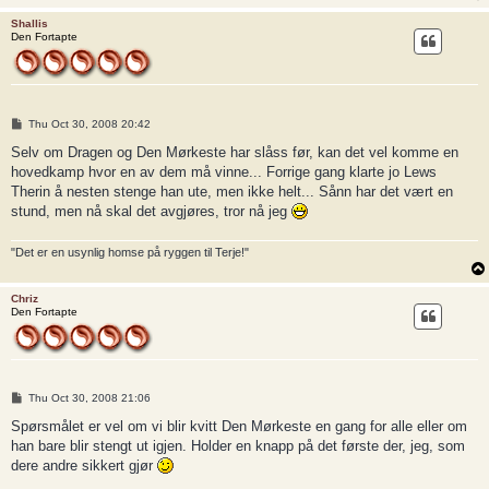
Shallis
Den Fortapte
P
Thu Oct 30, 2008 20:42
o
s
Selv om Dragen og Den Mørkeste har slåss før, kan det vel komme en
t
hovedkamp hvor en av dem må vinne... Forrige gang klarte jo Lews
Therin å nesten stenge han ute, men ikke helt... Sånn har det vært en
stund, men nå skal det avgjøres, tror nå jeg
"Det er en usynlig homse på ryggen til Terje!"
Chriz
Den Fortapte
P
Thu Oct 30, 2008 21:06
o
s
Spørsmålet er vel om vi blir kvitt Den Mørkeste en gang for alle eller om
t
han bare blir stengt ut igjen. Holder en knapp på det første der, jeg, som
dere andre sikkert gjør