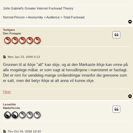
John Gabriel's Greater Internet Fuckwad Theory:
Normal Person + Anonymity + Audience = Total Fuckwad.
Torbjørn
Den Fortapte
P
Mon Jan 23, 2006 0:13
o
s
Grunnen til at ikkje "alt" kan skje, og at den Mørkaste ikkje kan vinne på
t
alle mogelege måtar, er som sagt at hovudlinjene i mønsteret er fastlagt.
Det er rom for uendeleg mange småendringar innanfor dei grensene som
er satt, men det betyr ikkje at alt anna vil kunne skje.
Flickr
Leowilde
Mørkefrende
P
Thu Oct 30, 2008 18:40