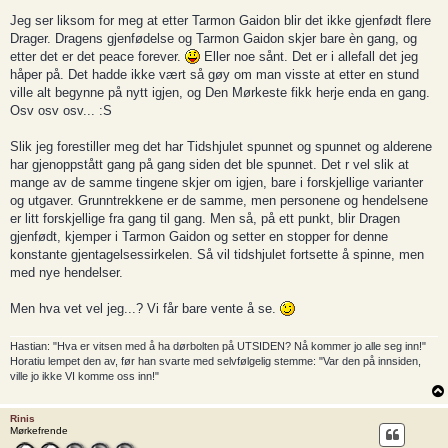
o
s
Jeg ser liksom for meg at etter Tarmon Gaidon blir det ikke gjenfødt flere
t
Drager. Dragens gjenfødelse og Tarmon Gaidon skjer bare èn gang, og
etter det er det peace forever.
Eller noe sånt. Det er i allefall det jeg
håper på. Det hadde ikke vært så gøy om man visste at etter en stund
ville alt begynne på nytt igjen, og Den Mørkeste fikk herje enda en gang.
Osv osv osv... :S
Slik jeg forestiller meg det har Tidshjulet spunnet og spunnet og alderene
har gjenoppstått gang på gang siden det ble spunnet. Det r vel slik at
mange av de samme tingene skjer om igjen, bare i forskjellige varianter
og utgaver. Grunntrekkene er de samme, men personene og hendelsene
er litt forskjellige fra gang til gang. Men så, på ett punkt, blir Dragen
gjenfødt, kjemper i Tarmon Gaidon og setter en stopper for denne
konstante gjentagelsessirkelen. Så vil tidshjulet fortsette å spinne, men
med nye hendelser.
Men hva vet vel jeg...? Vi får bare vente å se.
Hastian: "Hva er vitsen med å ha dørbolten på UTSIDEN? Nå kommer jo alle seg inn!"
Horatiu lempet den av, før han svarte med selvfølgelig stemme: "Var den på innsiden,
ville jo ikke VI komme oss inn!"
Rinis
Mørkefrende