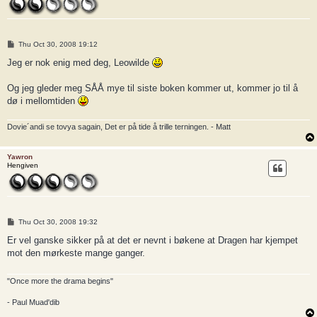
P
Thu Oct 30, 2008 19:12
o
s
Jeg er nok enig med deg, Leowilde
t
Og jeg gleder meg SÅÅ mye til siste boken kommer ut, kommer jo til å
dø i mellomtiden
Dovie´andi se tovya sagain, Det er på tide å trille terningen. - Matt
Yawron
Hengiven
P
Thu Oct 30, 2008 19:32
o
s
Er vel ganske sikker på at det er nevnt i bøkene at Dragen har kjempet
t
mot den mørkeste mange ganger.
"Once more the drama begins"
- Paul Muad'dib