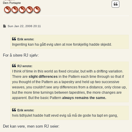
Den Fortapte
P
Sun Jan 22, 2006 20:11
o
s
t
Erik wrote:
Ingenting kan ha gått evig uten at noe forskjellig hadde skjedd.
For å sitere RJ sjølv:
RJ wrote:
I think of time in this world as fixed circular, but with a drifting variation.
There are
slight differences
in the Pattern each time through so that if
you thought of the Pattern as a tapestry and held up two successive
weaves, you couldn't see any differences from a distance, only close up,
but the more time turnings between tapestries, the more changes are
apparent. But the basic Pattern
always remains the same.
Erik wrote:
hvis tidhjulet hadde hatt vevd evig så må de gode ha tapt en gang,
Det kan vere, men som RJ seier: