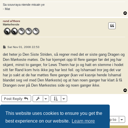
Sa souvraya niende misain ye
- Mat
rand al'thore
Mørkefrende
P
Sat Nov 01, 2008 22:53
o
s
det heter jo Den Siste Striden, så regner med det er siste gang Dragen og
t
Den Mørkeste møtes. De har kjempet opp til flere ganger før det jeg har
skjønt, minst to ganger, for Lews Therin har jo og hatt en stemme i hodet
sitt før Rand kom hvis ikke jeg har lest feil. og Ishamael tror jeg det var
har jo sakt at de har møttes flere ganger (kan vel kasnje hende Ishamal
blandet seg vel med Den Mørkeste) og at han noen ganger har klart å få
Drangen over på Den Mørkestes side og noen ganger ikke.
Post Reply
1
2
3
4
5
Previous
Next
71 posts
This website uses cookies to ensure you get the
Jump to
best experience on our website.
Learn more