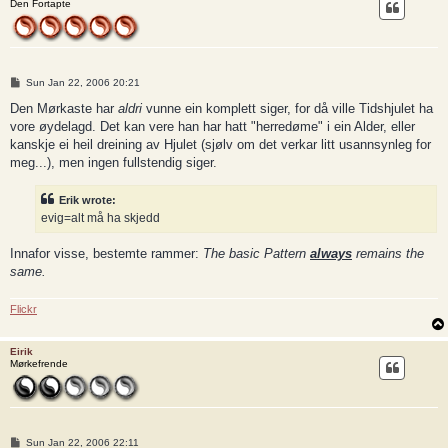
Den Fortapte
P
Sun Jan 22, 2006 20:21
o
s
Den Mørkaste har
aldri
vunne ein komplett siger, for då ville Tidshjulet ha
t
vore øydelagd. Det kan vere han har hatt "herredøme" i ein Alder, eller
kanskje ei heil dreining av Hjulet (sjølv om det verkar litt usannsynleg for
meg...), men ingen fullstendig siger.
Erik wrote:
evig=alt må ha skjedd
Innafor visse, bestemte rammer:
The basic Pattern
always
remains the
same.
Flickr
Eirik
Mørkefrende
P
Sun Jan 22, 2006 22:11