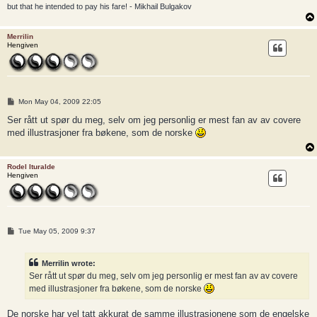
but that he intended to pay his fare! - Mikhail Bulgakov
Merrilin
Hengiven
P
Mon May 04, 2009 22:05
o
s
Ser rått ut spør du meg, selv om jeg personlig er mest fan av av covere
t
med illustrasjoner fra bøkene, som de norske
Rodel Ituralde
Hengiven
P
Tue May 05, 2009 9:37
o
s
t
Merrilin wrote:
Ser rått ut spør du meg, selv om jeg personlig er mest fan av av covere
med illustrasjoner fra bøkene, som de norske
De norske har vel tatt akkurat de samme illustrasjonene som de engelske