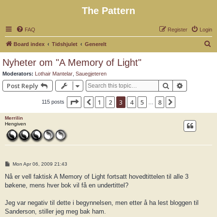
The Pattern
FAQ
Register
Login
S
Board index
Tidshjulet
Generelt
e
Nyheter om "A Memory of Light"
a
Moderators:
Lothair Mantelar
,
Sauegjeteren
r
Search
Advanced 
Post Reply
c
Page
3
of
8
1
2
3
4
5
8
Previous
Next
115 posts
h
…
Merrilin
Hengiven
P
Mon Apr 06, 2009 21:43
o
s
Nå er vell faktisk A Memory of Light fortsatt hovedtittelen til alle 3
t
bøkene, mens hver bok vil få en undertittel?
Jeg var negativ til dette i begynnelsen, men etter å ha lest bloggen til
Sanderson, stiller jeg meg bak ham.