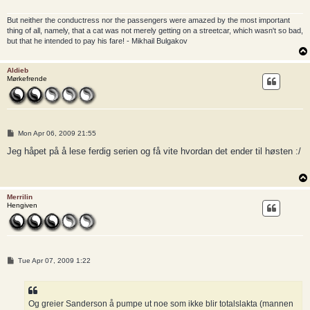
But neither the conductress nor the passengers were amazed by the most important
thing of all, namely, that a cat was not merely getting on a streetcar, which wasn't so bad,
but that he intended to pay his fare! - Mikhail Bulgakov
Aldieb
Mørkefrende
P
Mon Apr 06, 2009 21:55
o
s
Jeg håpet på å lese ferdig serien og få vite hvordan det ender til høsten :/
t
Merrilin
Hengiven
P
Tue Apr 07, 2009 1:22
o
s
t
Og greier Sanderson å pumpe ut noe som ikke blir totalslakta (mannen