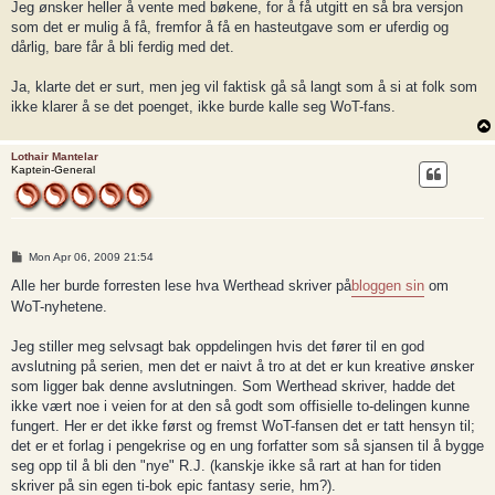
Jeg ønsker heller å vente med bøkene, for å få utgitt en så bra versjon
som det er mulig å få, fremfor å få en hasteutgave som er uferdig og
dårlig, bare får å bli ferdig med det.
Ja, klarte det er surt, men jeg vil faktisk gå så langt som å si at folk som
ikke klarer å se det poenget, ikke burde kalle seg WoT-fans.
Lothair Mantelar
Kaptein-General
P
Mon Apr 06, 2009 21:54
o
s
Alle her burde forresten lese hva Werthead skriver på
bloggen sin
om
t
WoT-nyhetene.
Jeg stiller meg selvsagt bak oppdelingen hvis det fører til en god
avslutning på serien, men det er naivt å tro at det er kun kreative ønsker
som ligger bak denne avslutningen. Som Werthead skriver, hadde det
ikke vært noe i veien for at den så godt som offisielle to-delingen kunne
fungert. Her er det ikke først og fremst WoT-fansen det er tatt hensyn til;
det er et forlag i pengekrise og en ung forfatter som så sjansen til å bygge
seg opp til å bli den "nye" R.J. (kanskje ikke så rart at han for tiden
skriver på sin egen ti-bok epic fantasy serie, hm?).