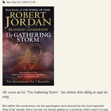
P
Mon May 04, 2009 12:40
o
s
t
UK cover art for "The Gathering Storm". Ser slettes ikke dårlig ut spør du
meg.
But neither the conductress nor the passengers were amazed by the most important
thing of all, namely, that a cat was not merely getting on a streetcar, which wasn't so bad,