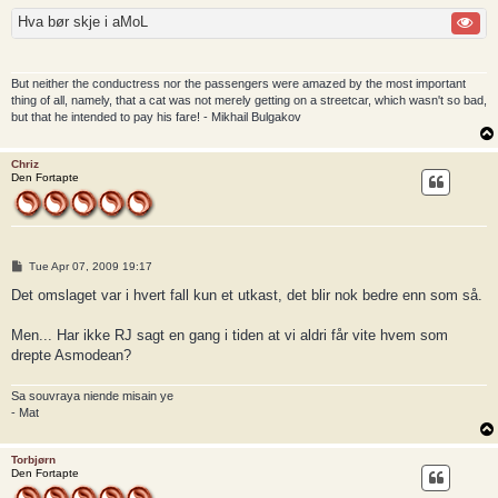
Hva bør skje i aMoL
But neither the conductress nor the passengers were amazed by the most important
thing of all, namely, that a cat was not merely getting on a streetcar, which wasn't so bad,
but that he intended to pay his fare! - Mikhail Bulgakov
Chriz
Den Fortapte
P
Tue Apr 07, 2009 19:17
o
s
Det omslaget var i hvert fall kun et utkast, det blir nok bedre enn som så.
t
Men... Har ikke RJ sagt en gang i tiden at vi aldri får vite hvem som
drepte Asmodean?
Sa souvraya niende misain ye
- Mat
Torbjørn
Den Fortapte