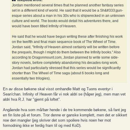
Wikipedia wrote:
Jordan mentioned several times that he planned another fantasy series
set in a different kind of world. He said that it would be a Sh&#333;gun-
esque series about a man in his 30s who is shipwrecked in an unknown
culture and world. The books would detail his adventures there, and
would have been titled Infinity of Heaven.
He said that he would have begun writing these after finishing his work
on the twelfth and final main sequence book of The Wheel of Time.
Jordan said, "Infinity of Heaven almost certainly will be written before
the prequels, though I might do them between the Infinity books." Also
according to Dragonmount.com, Jordan planned to write some side-
story novels, before completely abandoning his decades-long work.
Jordan had particularly stressed that this series would be significantly
shorter than The Wheel of Time saga (about 6 books long and
essentially two trilogies).
En av disse bøkene skal visst omhandle Matt og Tuons eventyr i
Sean'chan. Infinity of Heaven får vi nok aldri se (håper jeg), men man vet
aldri hva R.J. har "gjemt på loftet".
Angående hva som må/bør hende i de tre kommende bøkene, så fant jeg
en fin liste på et forum. Tror denne er ganske komplett, men det er sikkert
noe den mangler (jeg skriver det som spoilere hvis noen her mot
formodning ikke er ferdig fram til og med KoD).