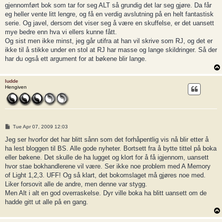
gjennomført bok som tar for seg ALT så grundig det lar seg gjøre. Da får
eg heller vente litt lengre, og få en verdig avslutning på en helt fantastisk
serie. Og javel, dersom det viser seg å være en skuffelse, er det uansett
mye bedre enn hva vi ellers kunne fått.
Og sist men ikke minst, jeg går utifra at han vil skrive som RJ, og det er
ikke til å stikke under en stol at RJ har masse og lange skildringer. Så der
har du også ett argument for at bøkene blir lange.
ludde
Hengiven
P
Tue Apr 07, 2009 12:03
o
s
Jeg ser hvorfor det har blitt sånn som det forhåpentlig vis nå blir etter å
t
ha lest bloggen til BS. Alle gode nyheter. Bortsett fra å bytte tittel på boka
eller bøkene. Det skulle de ha lugget og klort for å få igjennom, uansett
hvor stae bokhandlerene vil være. Ser ikke noe problem med A Memory
of Light 1,2,3. UFF! Og så klart, det bokomslaget må gjøres noe med.
Liker forsovit alle de andre, men denne var stygg.
Men Alt i alt en god overraskelse. Dyr ville boka ha blitt uansett om de
hadde gitt ut alle på en gang.