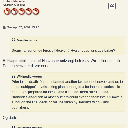
Lothair Mantelar
Kaptein-General
P
Tue Apr 07, 2009 15:23
o
s
t
Merrilin wrote:
Seanchanserien og Fires of Heaven? Hva er dette for slags bøker?
Beklager rotet: Fires of Heaven er selvsagt bok 5 av WoT eller noe slikt.
Det jeg henviste til var dette:
Wikipedia wrote:
Prior to his death, Jordan planned another two prequel novels and up to
three 'outrigger' novels taking place during or after the main series. He
had notes prepared for these, and it has not been ruled out that
Brandon Sanderson or other authors could expand them into full novels,
although the final decision will be taken by Jordan's widow and
publishers.
Og dette: