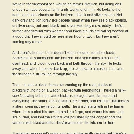
We're in the viewpoint of a well-to-do farmer. Not rich, but doing well
enough to have several farmhands working for him. He looks to the
north, and sees clouds on the horizon -- black and silver clouds. Not
dark grey and light grey, like people mean when they see black clouds,
or silver ones, but pure black and silver. And they move oddly -- he's a
farmer, and familiar with weather and those clouds are rolling forward at
a good clip, they should be here in an hour or two... but they aren't
coming any closer.
And there's thunder, but it doesn't seem to come from the clouds.
Sometimes it sounds from the horizon, and sometimes almost right
overhead, and it too moves back and forth through the sky. He looks
away, and when he looks back up, the clouds are almost on him, and
the thunder is still rolling through the sky.
Then he sees a friend from town coming up the road, the local
blacksmith, riding on a wagon packed with belongings. There's a milk-
cow following behind it, and chickens in cages, and furniture and
everything. The smith stops to talk to the farmer, and tells him that there's
a storm coming, they're going north. The smith starts telling the farmer
where he's buried his anvil behind the forge, and where his best tools
are buried, and that the smith's wife polished up the copper pots the
farmer's wife liked and that they're waiting in the kitchen for her.
The farmer asks what's going on, and all the smith says is that there's a