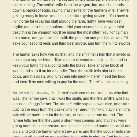
storm coming. The smith's wife is on the wagon, too, and she hands
down a basket of eggs, saying that they're for the farmer's wife. They're
getting ready to leave, and the smith starts giving advice -- You have a
light forge for repairing stuff around the farm, right? Take your best
scythe and turn it into a polearm. Not your second best, or your third
best; this is the weapon you'll be using the most often. You fight a man
on a horse, and you stab him with the polearm and pull him down off it.
Take your second best, and third best scythe, and turn them into swords.
The farmer asks how you do that, and the smith tells him that a sword is
basically a scythe-blade. Take a block of wood and put it at the end to
keep your hand from slipping onto the blade. Take another block of
wood, and stick it on for a handle. Then the smith tells him to kill his
cows, and his goats, and turn them into meat -- there'll need the food,
and there'll be men willing to pay for the meat. There's a storm coming.
As the smith is leaving, the farmer's wife comes out, and asks who that
was. The farmer says that it was the smith, and that the smith's wife had
a basket of eggs for her. The farmer's wife says that was nice, and starts
putting the eggs from the basket into her apron, thinking that the smith's
wife will be back later for the basket, or send someone around. The
farmer tells her that they said a storm was coming, and that they were
going north for some reason, and that the smith had buried his anvil and
tools and told the farmer where they were, and that the copper pots she