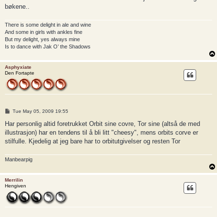
bøkene..
There is some delight in ale and wine
And some in girls with ankles fine
But my delight, yes always mine
Is to dance with Jak O’ the Shadows
Asphyxiate
Den Fortapte
P
Tue May 05, 2009 19:55
o
s
Har personlig altid foretrukket Orbit sine covre, Tor sine (altså de med
t
illustrasjon) har en tendens til å bli litt "cheesy", mens orbits corve er
stilfulle. Kjedelig at jeg bare har to orbitutgivelser og resten Tor
Manbearpig
Merrilin
Hengiven