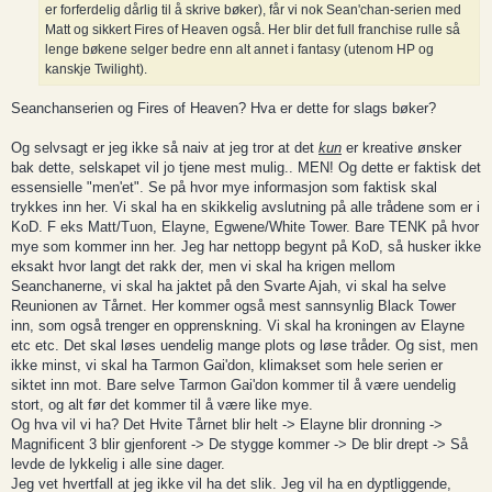
er forferdelig dårlig til å skrive bøker), får vi nok Sean'chan-serien med
Matt og sikkert Fires of Heaven også. Her blir det full franchise rulle så
lenge bøkene selger bedre enn alt annet i fantasy (utenom HP og
kanskje Twilight).
Seanchanserien og Fires of Heaven? Hva er dette for slags bøker?
Og selvsagt er jeg ikke så naiv at jeg tror at det
kun
er kreative ønsker
bak dette, selskapet vil jo tjene mest mulig.. MEN! Og dette er faktisk det
essensielle "men'et". Se på hvor mye informasjon som faktisk skal
trykkes inn her. Vi skal ha en skikkelig avslutning på alle trådene som er i
KoD. F eks Matt/Tuon, Elayne, Egwene/White Tower. Bare TENK på hvor
mye som kommer inn her. Jeg har nettopp begynt på KoD, så husker ikke
eksakt hvor langt det rakk der, men vi skal ha krigen mellom
Seanchanerne, vi skal ha jaktet på den Svarte Ajah, vi skal ha selve
Reunionen av Tårnet. Her kommer også mest sannsynlig Black Tower
inn, som også trenger en opprenskning. Vi skal ha kroningen av Elayne
etc etc. Det skal løses uendelig mange plots og løse tråder. Og sist, men
ikke minst, vi skal ha Tarmon Gai'don, klimakset som hele serien er
siktet inn mot. Bare selve Tarmon Gai'don kommer til å være uendelig
stort, og alt før det kommer til å være like mye.
Og hva vil vi ha? Det Hvite Tårnet blir helt -> Elayne blir dronning ->
Magnificent 3 blir gjenforent -> De stygge kommer -> De blir drept -> Så
levde de lykkelig i alle sine dager.
Jeg vet hvertfall at jeg ikke vil ha det slik. Jeg vil ha en dyptliggende,