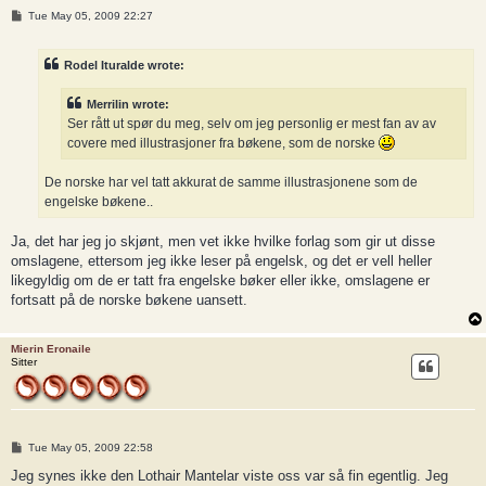
P
Tue May 05, 2009 22:27
o
s
t
Rodel Ituralde wrote:
Merrilin wrote:
Ser rått ut spør du meg, selv om jeg personlig er mest fan av av
covere med illustrasjoner fra bøkene, som de norske
De norske har vel tatt akkurat de samme illustrasjonene som de
engelske bøkene..
Ja, det har jeg jo skjønt, men vet ikke hvilke forlag som gir ut disse
omslagene, ettersom jeg ikke leser på engelsk, og det er vell heller
likegyldig om de er tatt fra engelske bøker eller ikke, omslagene er
fortsatt på de norske bøkene uansett.
Mierin Eronaile
Sitter
P
Tue May 05, 2009 22:58
o
s
Jeg synes ikke den Lothair Mantelar viste oss var så fin egentlig. Jeg
t