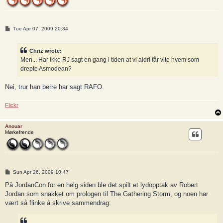
P
Tue Apr 07, 2009 20:34
o
s
t
Chriz wrote:
Men... Har ikke RJ sagt en gang i tiden at vi aldri får vite hvem som
drepte Asmodean?
Nei, trur han berre har sagt RAFO.
Flickr
Anouar
Mørkefrende
P
Sun Apr 26, 2009 10:47
o
s
På JordanCon for en helg siden ble det spilt et lydopptak av Robert
t
Jordan som snakket om prologen til The Gathering Storm, og noen har
vært så flinke å skrive sammendrag: