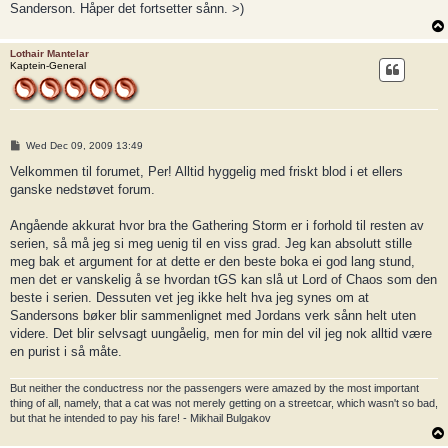
Sanderson. Håper det fortsetter sånn. >)
Lothair Mantelar
Kaptein-General
P
Wed Dec 09, 2009 13:49
o
s
Velkommen til forumet, Per! Alltid hyggelig med friskt blod i et ellers
t
ganske nedstøvet forum.
Angående akkurat hvor bra the Gathering Storm er i forhold til resten av
serien, så må jeg si meg uenig til en viss grad. Jeg kan absolutt stille
meg bak et argument for at dette er den beste boka ei god lang stund,
men det er vanskelig å se hvordan tGS kan slå ut Lord of Chaos som den
beste i serien. Dessuten vet jeg ikke helt hva jeg synes om at
Sandersons bøker blir sammenlignet med Jordans verk sånn helt uten
videre. Det blir selvsagt uungåelig, men for min del vil jeg nok alltid være
en purist i så måte.
But neither the conductress nor the passengers were amazed by the most important
thing of all, namely, that a cat was not merely getting on a streetcar, which wasn't so bad,
but that he intended to pay his fare! - Mikhail Bulgakov