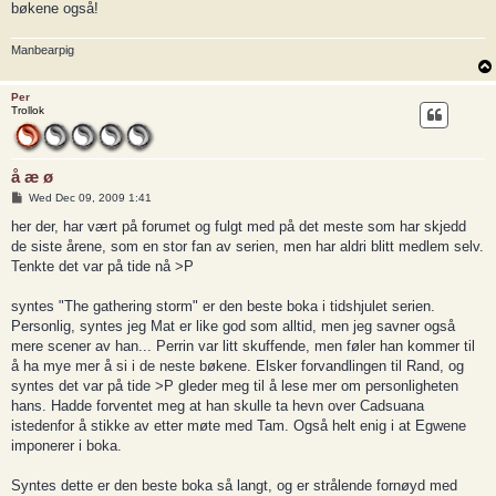
bøkene også!
Manbearpig
Per
Trollok
å æ ø
P
Wed Dec 09, 2009 1:41
o
s
her der, har vært på forumet og fulgt med på det meste som har skjedd
t
de siste årene, som en stor fan av serien, men har aldri blitt medlem selv.
Tenkte det var på tide nå >P
syntes "The gathering storm" er den beste boka i tidshjulet serien.
Personlig, syntes jeg Mat er like god som alltid, men jeg savner også
mere scener av han... Perrin var litt skuffende, men føler han kommer til
å ha mye mer å si i de neste bøkene. Elsker forvandlingen til Rand, og
syntes det var på tide >P gleder meg til å lese mer om personligheten
hans. Hadde forventet meg at han skulle ta hevn over Cadsuana
istedenfor å stikke av etter møte med Tam. Også helt enig i at Egwene
imponerer i boka.
Syntes dette er den beste boka så langt, og er strålende fornøyd med