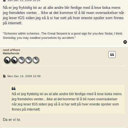
Sun Dec 13, 2009 18:24
o
s
Nå er jeg fryktelig lei av at alle andre blir ferdige med å lese boka mens
t
jeg fremdeles venter... Ikke at det kommer til å bli noen overraskelser når
jeg leser tGS siden jeg så å si har sett på hver eneste spoiler som finnes
på internett.
“Schemes within schemes. The Great Serpent is a good sign for you Aes Sedai, I think.
Someday you may swallow yourselves by accident.”
rand al'thore
Mørkefrende
P
Mon Dec 14, 2009 10:59
o
s
t
Nå er jeg fryktelig lei av at alle andre blir ferdige med å lese boka mens
jeg fremdeles venter... Ikke at det kommer til å bli noen overraskelser
når jeg leser tGS siden jeg så å si har sett på hver eneste spoiler som
finnes på internett.
Da er vi to.