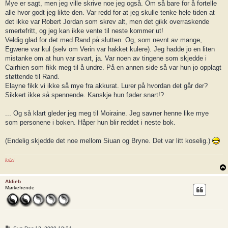
Mye er sagt, men jeg ville skrive noe jeg også. Om så bare for å fortelle
alle hvor godt jeg likte den. Var redd for at jeg skulle tenke hele tiden at
det ikke var Robert Jordan som skrev alt, men det gikk overraskende
smertefritt, og jeg kan ikke vente til neste kommer ut!
Veldig glad for det med Rand på slutten. Og, som nevnt av mange,
Egwene var kul (selv om Verin var hakket kulere). Jeg hadde jo en liten
mistanke om at hun var svart, ja. Var noen av tingene som skjedde i
Cairhien som fikk meg til å undre. På en annen side så var hun jo opplagt
støttende til Rand.
Elayne fikk vi ikke så mye fra akkurat. Lurer på hvordan det går der?
Sikkert ikke så spennende. Kanskje hun føder snart!?
... Og så klart gleder jeg meg til Moiraine. Jeg savner henne like mye
som personene i boken. Håper hun blir reddet i neste bok.
(Endelig skjedde det noe mellom Siuan og Bryne. Det var litt koselig.)
lolzi
Aldieb
Mørkefrende
P