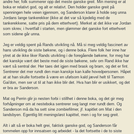
andre her, folk summerer opp det meste ganske greit. Min mening er at
boka er relativt god, og alt er relativt. Den holder ganske greit på
spenningen hele veien igjennom, og Sanderson klarer å holde seg unna
Jordans lange tankerekker (ikke at det var så kjedelig med de
tankerekkene, satte pris på dem etterhvert). Merket at det ikke var Jordan
som skrev, i hvertfall i starten, men glømmer det ganske fort etterhvert
som sidene går unna.
Jeg er veldig spent på Rands utvikling nå. Må si meg veldig fascinert av
hans utvikling de siste bøkene, og i denne boka. Flere folk her inne har
ytret at de ikke liker Rands utvikling i de foregående bøkene, for meg har
det kanskje vært det beste med de siste bøkene, selv om Rand ikke har
vært så sentral der. Her taes det igjen med brask og bram, og det er fint.
Sentrerer det mer rundt den man kanskje kan kalle hovedpersonen. Håpet
at at han skulle fortsette å være en ufølsom kald jævel helt til Tarmon
Gai'don, men ser ut til at han ikke blir det. Hva han blir er usikkert, og det
er bra av Sanderson.
Mat og Perrin glir jo nesten forbi i stillhet i denne boka, og det gir meg
forhåpninger om at nesteboka sentrerer seg langt mer rundt dem. Og
Sanderson må da ha sett sine zombiefilmer, jf. kapitlet om Mat i den
landsbyen. Egentlig litt meningsløst kapittel, men i og for seg greit.
Alt i alt så er boka helt grei, faktisk ganske god, og Sanderson får
tommelen opp for innsatsen og arbeidet - la det fortsette i de to siste