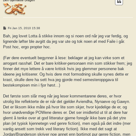
Den Gjenfødte Dragen
P
Fri Jan 15, 2010 15:38
o
s
Bah, jeg lovet Lotta å stikke innom og si noen ord når jeg var ferdig, og
t
lignende løfter ble avgitt da jeg var ute og tok noen øl med Faile i går.
Post hoc, ergo propter hoc.
(Før dere eventuelt begynner å lese: beklager at jeg kan virke som et
arrogant rasshøl. Det er bare kritiker-personaen min som stikker frem; jeg
finner det mye lettere å være kritisk hvis jeg glemmer personene bak
ideene jeg kritiserer. Og hvis dere mot formodning skulle synes dette er
krast, skulle dere ha sett hva jeg gjorde med semesteroppgava til
bestekompisen min i fjor høst...)
Det første som slår meg når jeg leser kommentarene deres, er hvor
utrolig lite reflekterte de er når det gjelder Aviendha, Nynaeve og Gawyn.
Det er liksom ikke måte på hvor lite som skjer, hvor kjedelige de er, og
hvor unødvendige POWene deres er. Det ser imidlertid ut til at dere har
glemt å tenke over at god litteratur gjerne foregår ikke bare på det ytre
plan (et typisk kjennetegn ved genre fiction), men også på det indre (mer
vanlig ansett som trekk ved literary fiction). Ikke med det sagt at
Jordan/Branderson skriver noe annet enn bortimot pur genre fiction, men