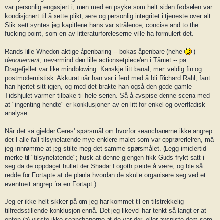
var personlig engasjert i, men med en psyke som helt siden fødselen var
kondisjonert til å sette plikt, ære og personlig integritet i tjeneste over alt.
Slik sett syntes jeg kapitlene hans var strålende; concise and to the
fucking point, som en av litteraturforeleserne ville ha formulert det.
Rands lille Whedon-aktige åpenbaring -- bokas åpenbare (hehe
)
denouement
, nevermind den lille actionsetpiece'en i Tårnet -- på
Dragefjellet var like mindblowing. Kanskje litt banal, men veldig fin og
postmodernistisk. Akkurat når han var i ferd med å bli Richard Rahl, fant
han hjertet sitt igjen, og med det brakte han også den gode gamle
Tidshjulet-varmen tilbake til hele serien. Så å avspise denne scena med
at "ingenting hendte" er konklusjonen av en litt for enkel og overfladisk
analyse.
Når det så gjelder Ceres' spørsmål om hvorfor seanchanerne ikke angrep
det i alle fall tilsynelatende mye enklere målet som var opprørerleiren, må
jeg innrømme at jeg stilte meg det samme spørsmålet. (Legg imidlertid
merke til "tilsynelatende"; husk at denne gjengen fikk Guds frykt satt i
seg da de oppdaget hullet der Shadar Logoth pleide å være, og ble så
redde for Fortapte at de planla hvordan de skulle organisere seg ved et
eventuelt angrep fra en Fortapt.)
Jeg er ikke helt sikker på om jeg har kommet til en tilstrekkelig
tilfredsstillende konklusjon ennå. Det jeg likevel har tenkt så langt er at
enten (a) visste ikke seanchanerne at de var der, eller avspiste dem som