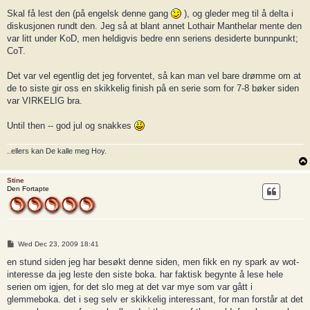
Skal få lest den (på engelsk denne gang
), og gleder meg til å delta i
diskusjonen rundt den. Jeg så at blant annet Lothair Manthelar mente den
var litt under KoD, men heldigvis bedre enn seriens desiderte bunnpunkt;
CoT.
Det var vel egentlig det jeg forventet, så kan man vel bare drømme om at
de to siste gir oss en skikkelig finish på en serie som for 7-8 bøker siden
var VIRKELIG bra.
Until then -- god jul og snakkes
..ellers kan De kalle meg Hoy.
Stine
Den Fortapte
P
Wed Dec 23, 2009 18:41
o
s
en stund siden jeg har besøkt denne siden, men fikk en ny spark av wot-
t
interesse da jeg leste den siste boka. har faktisk begynte å lese hele
serien om igjen, for det slo meg at det var mye som var gått i
glemmeboka. det i seg selv er skikkelig interessant, for man forstår at det