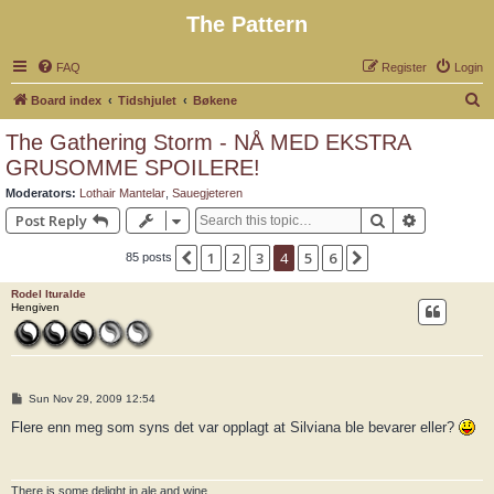
The Pattern
FAQ
Register
Login
S
Board index
Tidshjulet
Bøkene
e
The Gathering Storm - NÅ MED EKSTRA
a
GRUSOMME SPOILERE!
r
Moderators:
Lothair Mantelar
,
Sauegjeteren
c
Search
Advanced 
Post Reply
h
1
2
3
4
5
6
Previous
Next
85 posts
Rodel Ituralde
Hengiven
P
Sun Nov 29, 2009 12:54
o
s
Flere enn meg som syns det var opplagt at Silviana ble bevarer eller?
t
There is some delight in ale and wine