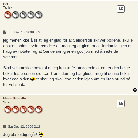
Per
Trollok
P
Thu Dec 10, 2009 0:46
o
s
jeg mener ikke å si at jeg er glad for at Sanderson skriver bøkene, skulle
t
ønske Jordan levde fremdeles... men jeg er glad for at Jordan la igjen en
haug av notater, og at Sanderson gjør en god job med å sette de
sammen.
Skal vel kanskje også si at jeg kan ta feil angående at det er den beste
boka, leste serien sist ca. 1 år siden, og har gledet meg til denne boka
hver dag siden
tenker jeg skal lese serien igjen om en liten stund så
for vel se da.
Mierin Eronaile
Sitter
P
Sat Dec 12, 2009 2:18
o
s
Jeg ble ferdig i går!
t