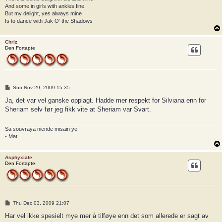
And some in girls with ankles fine
But my delight, yes always mine
Is to dance with Jak O’ the Shadows
Chriz
Den Fortapte
P
Sun Nov 29, 2009 15:35
o
s
Ja, det var vel ganske opplagt. Hadde mer respekt for Silviana enn for
t
Sheriam selv før jeg fikk vite at Sheriam var Svart.
Sa souvraya niende misain ye
- Mat
Asphyxiate
Den Fortapte
P
Thu Dec 03, 2009 21:07
o
s
Har vel ikke spesielt mye mer å tilføye enn det som allerede er sagt av
t