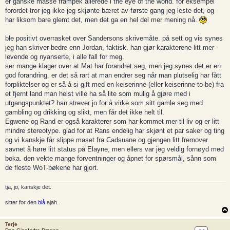
er ganske masse frampek allerede i the eye of the world. for eksempel
forordet tror jeg ikke jeg skjønte bæret av første gang jeg leste det, og
har liksom bare glemt det, men det ga en hel del mer mening nå.
ble positivt overrasket over Sandersons skrivemåte. på sett og vis synes
jeg han skriver bedre enn Jordan, faktisk. han gjør karakterene litt mer
levende og nyanserte, i alle fall for meg.
ser mange klager over at Mat har forandret seg, men jeg synes det er en
god forandring. er det så rart at man endrer seg når man plutselig har fått
forpliktelser og er så-å-si gift med en keiserinne (eller keiserinne-to-be) fra
et fjernt land man helst ville ha så lite som mulig å gjøre med i
utgangspunktet? han strever jo for å virke som sitt gamle seg med
gambling og drikking og slikt, men får det ikke helt til.
Egwene og Rand er også karakterer som har kommet mer til liv og er litt
mindre stereotype. glad for at Rans endelig har skjønt et par saker og ting
og vi kanskje får slippe maset fra Cadsuane og gjengen litt fremover.
savnet å høre litt status på Elayne, men ellers var jeg veldig fornøyd med
boka. den vekte mange forventninger og åpnet for spørsmål, sånn som
de fleste WoT-bøkene har gjort.
tja, jo, kanskje det.
sitter for den
blå
ajah.
Terje