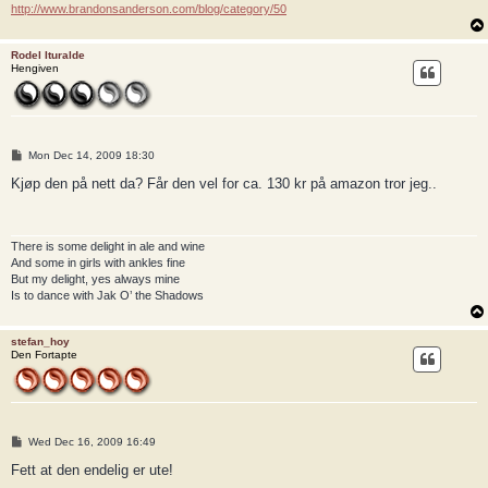
http://www.brandonsanderson.com/blog/category/50
Rodel Ituralde
Hengiven
P
Mon Dec 14, 2009 18:30
o
s
Kjøp den på nett da? Får den vel for ca. 130 kr på amazon tror jeg..
t
There is some delight in ale and wine
And some in girls with ankles fine
But my delight, yes always mine
Is to dance with Jak O’ the Shadows
stefan_hoy
Den Fortapte
P
Wed Dec 16, 2009 16:49
o
s
Fett at den endelig er ute!
t