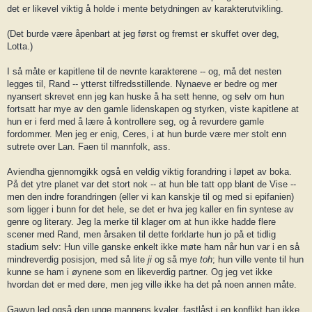
det er likevel viktig å holde i mente betydningen av karakterutvikling.
(Det burde være åpenbart at jeg først og fremst er skuffet over deg,
Lotta.)
I så måte er kapitlene til de nevnte karakterene -- og, må det nesten
legges til, Rand -- ytterst tilfredsstillende. Nynaeve er bedre og mer
nyansert skrevet enn jeg kan huske å ha sett henne, og selv om hun
fortsatt har mye av den gamle lidenskapen og styrken, viste kapitlene at
hun er i ferd med å lære å kontrollere seg, og å revurdere gamle
fordommer. Men jeg er enig, Ceres, i at hun burde være mer stolt enn
sutrete over Lan. Faen til mannfolk, ass.
Aviendha gjennomgikk også en veldig viktig forandring i løpet av boka.
På det ytre planet var det stort nok -- at hun ble tatt opp blant de Vise --
men den indre forandringen (eller vi kan kanskje til og med si epifanien)
som ligger i bunn for det hele, se det er hva jeg kaller en fin syntese av
genre og literary. Jeg la merke til klager om at hun ikke hadde flere
scener med Rand, men årsaken til dette forklarte hun jo på et tidlig
stadium selv: Hun ville ganske enkelt ikke møte ham når hun var i en så
mindreverdig posisjon, med så lite
ji
og så mye
toh
; hun ville vente til hun
kunne se ham i øynene som en likeverdig partner. Og jeg vet ikke
hvordan det er med dere, men jeg ville ikke ha det på noen annen måte.
Gawyn led også den unge mannens kvaler, fastlåst i en konflikt han ikke