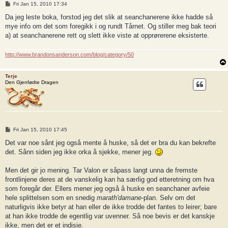
P
Fri Jan 15, 2010 17:34
o
s
Da jeg leste boka, forstod jeg det slik at seanchanerene ikke hadde så
t
mye info om det som foregikk i og rundt Tårnet. Og stiller meg bak teori
a) at seanchanerene rett og slett ikke viste at opprørerene eksisterte.
http://www.brandonsanderson.com/blog/category/50
Terje
Den Gjenfødte Dragen
P
Fri Jan 15, 2010 17:45
o
s
Det var noe sånt jeg også mente å huske, så det er bra du kan bekrefte
t
det. Sånn siden jeg ikke orka å sjekke, mener jeg.
Men det gir jo mening. Tar Valon er såpass langt unna de fremste
frontlinjene deres at de vanskelig kan ha særlig god etteretning om hva
som foregår der. Ellers mener jeg også å huske en seanchaner avfeie
hele splittelsen som en snedig
marath'damane
-plan. Selv om det
naturligvis ikke betyr at han eller de ikke trodde det fantes to leirer; bare
at han ikke trodde de egentlig var uvenner. Så noe bevis er det kanskje
ikke, men det er et indisie.