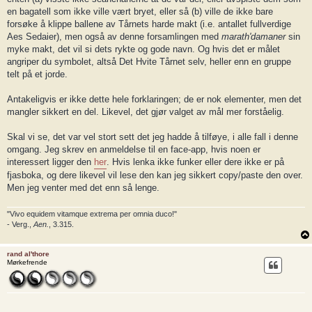
en bagatell som ikke ville vært bryet, eller så (b) ville de ikke bare
forsøke å klippe ballene av Tårnets harde makt (i.e. antallet fullverdige
Aes Sedaier), men også av denne forsamlingen med
marath'damaner
sin
myke makt, det vil si dets rykte og gode navn. Og hvis det er målet
angriper du symbolet, altså Det Hvite Tårnet selv, heller enn en gruppe
telt på et jorde.
Antakeligvis er ikke dette hele forklaringen; de er nok elementer, men det
mangler sikkert en del. Likevel, det gjør valget av mål mer forståelig.
Skal vi se, det var vel stort sett det jeg hadde å tilføye, i alle fall i denne
omgang. Jeg skrev en anmeldelse til en face-app, hvis noen er
interessert ligger den
her
. Hvis lenka ikke funker eller dere ikke er på
fjasboka, og dere likevel vil lese den kan jeg sikkert copy/paste den over.
Men jeg venter med det enn så lenge.
"Vivo equidem vitamque extrema per omnia duco!"
- Verg.,
Aen.
, 3.315.
rand al'thore
Mørkefrende