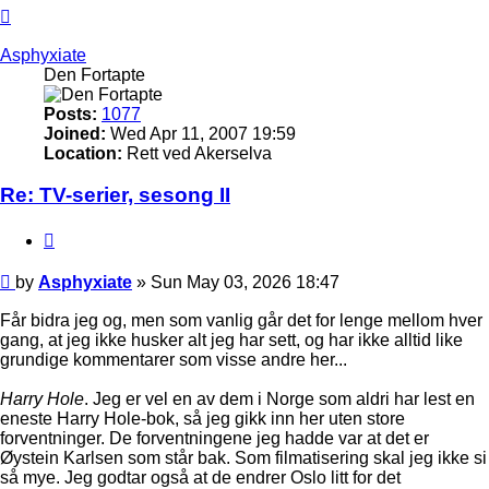
Top
Asphyxiate
Den Fortapte
Posts:
1077
Joined:
Wed Apr 11, 2007 19:59
Location:
Rett ved Akerselva
Re: TV-serier, sesong II
Quote
Post
by
Asphyxiate
»
Sun May 03, 2026 18:47
Får bidra jeg og, men som vanlig går det for lenge mellom hver
gang, at jeg ikke husker alt jeg har sett, og har ikke alltid like
grundige kommentarer som visse andre her...
Harry Hole
. Jeg er vel en av dem i Norge som aldri har lest en
eneste Harry Hole-bok, så jeg gikk inn her uten store
forventninger. De forventningene jeg hadde var at det er
Øystein Karlsen som står bak. Som filmatisering skal jeg ikke si
så mye. Jeg godtar også at de endrer Oslo litt for det