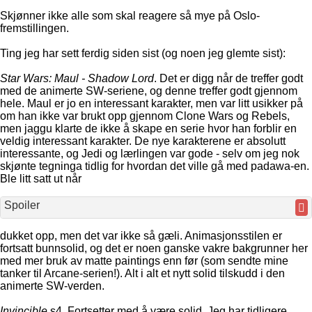
Skjønner ikke alle som skal reagere så mye på Oslo-
fremstillingen.
Ting jeg har sett ferdig siden sist (og noen jeg glemte sist):
Star Wars: Maul - Shadow Lord
. Det er digg når de treffer godt
med de animerte SW-seriene, og denne treffer godt gjennom
hele. Maul er jo en interessant karakter, men var litt usikker på
om han ikke var brukt opp gjennom Clone Wars og Rebels,
men jaggu klarte de ikke å skape en serie hvor han forblir en
veldig interessant karakter. De nye karakterene er absolutt
interessante, og Jedi og lærlingen var gode - selv om jeg nok
skjønte tegninga tidlig for hvordan det ville gå med padawa-en.
Ble litt satt ut når
Spoiler
dukket opp, men det var ikke så gæli. Animasjonsstilen er
fortsatt bunnsolid, og det er noen ganske vakre bakgrunner her
med mer bruk av matte paintings enn før (som sendte mine
tanker til Arcane-serien!). Alt i alt et nytt solid tilskudd i den
animerte SW-verden.
Invincible
s4. Fortsetter med å være solid. Jeg har tidligere