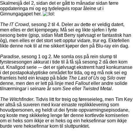
Skalmesjå del 2, sidan det er gått to månadar sidan førre
oppdateringa mi og eg tydelegvis ropar åleine ut i
Ginnungagapet her.
The IT Crowd
, sesong 2 til 4. Deler av dette er veldig datert,
men elles er det kjempegøy. Må sei eg likte sjefen i fyrte
sesong betre (gisp, sidan Matt Berry sjølvsagt er fantastisk han
òg), men elles er det stort sett opptur vidare, trur eg. Ektefellen
likte denne nok til at me sikkert kjøper den på Blu-ray ein dag.
Paradise
, sesong 1 og 2. Me somla oss på rein slump til
fyrstesesongen akkurat i tide til å få sjå sesong 2 då den kom
ut. Knallgod serie -– det er sjølvsagt ekstremt hard konkurranse
i det postapokalyptiske området for tida, og eg må nok sei eg
framleis held ein knapp på både
The Last of Us
og
Silo
over
denne, men den er lett på linje med
Fallout
eller andre solide
tilnærmingar i seinare år som
See
eller
Twisted Metal
.
The Witchfinder
. Tidvis litt for treig og føreseieleg, men Tim Key
er altså så suveren med kvar einaste replikklevering som
hovudpersonen, eg heldt ut dei fyrste oppvarmingsepisodane,
og koste meg skikkeleg lenge før denne kortlevde komiserien
om ei heks som ikkje er ei heks og ein heksefinnar som ikkje
burde vere heksefinnar kom til sluttpunktet.