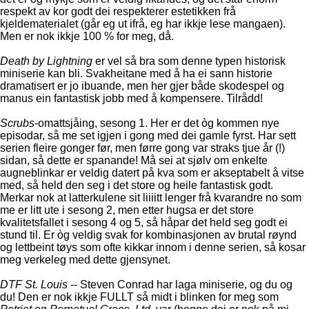
respekt av kor godt dei respekterer estetikken frå
kjeldematerialet (går eg ut ifrå, eg har ikkje lese mangaen).
Men er nok ikkje 100 % for meg, då.
Death by Lightning
er vel så bra som denne typen historisk
miniserie kan bli. Svakheitane med å ha ei sann historie
dramatisert er jo ibuande, men her gjer både skodespel og
manus ein fantastisk jobb med å kompensere. Tilrådd!
Scrubs
-omattsjåing, sesong 1. Her er det òg kommen nye
episodar, så me set igjen i gong med dei gamle fyrst. Har sett
serien fleire gonger før, men førre gong var straks tjue år (!)
sidan, så dette er spanande! Må sei at sjølv om enkelte
augneblinkar er veldig datert på kva som er akseptabelt å vitse
med, så held den seg i det store og heile fantastisk godt.
Merkar nok at latterkulene sit liiiitt lenger frå kvarandre no som
me er litt ute i sesong 2, men etter hugsa er det store
kvalitetsfallet i sesong 4 og 5, så håpar det held seg godt ei
stund til. Er òg veldig svak for kombinasjonen av brutal røynd
og lettbeint tøys som ofte kikkar innom i denne serien, så kosar
meg verkeleg med dette gjensynet.
DTF St. Louis
-- Steven Conrad har laga miniserie, og du og
du! Den er nok ikkje FULLT så midt i blinken for meg som