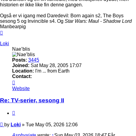
historien er ikke like fin denne gangen.
Også er vi igang med Daredevil: Born again s2, The Boys
sesong 5 og Invincible s4. Og
Star Wars: Maul - Shadow Lord
Manbearpig
Top
Loki
Nae’blis
Posts:
3445
Joined:
Sat May 28, 2005 17:07
Location:
I'm ... from Earth
Contact:
Contact
Loki
Website
Re: TV-serier, sesong II
Quote
Post
by
Loki
»
Tue May 05, 2026 12:06
Asphyxiate
wrote:
↑
Sun May 03, 2026 18:47
Får