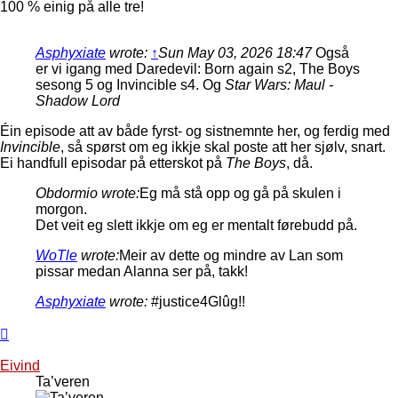
100 % einig på alle tre!
Asphyxiate
wrote:
↑
Sun May 03, 2026 18:47
Også
er vi igang med Daredevil: Born again s2, The Boys
sesong 5 og Invincible s4. Og
Star Wars: Maul -
Shadow Lord
Éin episode att av både fyrst- og sistnemnte her, og ferdig med
Invincible
, så spørst om eg ikkje skal poste att her sjølv, snart.
Ei handfull episodar på etterskot på
The Boys
, då.
Obdormio wrote:
Eg må stå opp og gå på skulen i
morgon.
Det veit eg slett ikkje om eg er mentalt førebudd på.
WoTle
wrote:
Meir av dette og mindre av Lan som
pissar medan Alanna ser på, takk!
Asphyxiate
wrote:
#justice4Glûg!!
Top
Eivind
Ta’veren