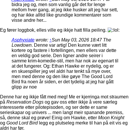
bidra jeg og, men som vanlig går det for lenge
mellom hver gang, at jeg ikke husker alt jeg har sett,
og har ikke alltid like grundige kommentarer som
visse andre her...
Eg fører loggbok, elles ville eg ikkje hatt filla peiling.
Asphyxiate
wrote:
↑
Sun May 03, 2026 18:47
The
Lowdown
. Denne var artig! Den kunne vært litt
kortere og fastere i fortellingen, men ellers var dette
en veldig god serie. Den ligner andre seirer i
samme krim-komedie-stil, men har nok av egenart til
at det fungerer. Og: Ethan Hawke er nydelig, og er
en skuespiller jeg vel aldri har tenkt så mye over,
men med denne og den like gøye The Good Lord
Bird fra noen år siden, er det tydelig at jeg har gått
glipp av noe
Denne har eg ikkje fått med meg! Me er kjerringa mot straumen
på
Reservation Dogs
og gav oss etter ikkje å vere særleg
interesserte etter pilotepisoden, og ser dette er same
serieskapar og univers ... men langt meir spanande premiss,
så, denne skal eg prøve! Einig om Hawke, etter
Moon Knight
og
Good Lord Bird
legg eg plutseleg merke til han på eit vis eg
aldri har før.