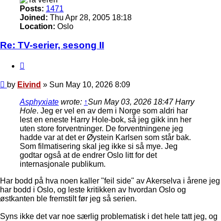
Posts:
1471
Joined:
Thu Apr 28, 2005 18:18
Location:
Oslo
Re: TV-serier, sesong II
Quote
Post
by
Eivind
»
Sun May 10, 2026 8:09
Asphyxiate
wrote:
↑
Sun May 03, 2026 18:47
Harry
Hole
. Jeg er vel en av dem i Norge som aldri har
lest en eneste Harry Hole-bok, så jeg gikk inn her
uten store forventninger. De forventningene jeg
hadde var at det er Øystein Karlsen som står bak.
Som filmatisering skal jeg ikke si så mye. Jeg
godtar også at de endrer Oslo litt for det
internasjonale publikum.
Har bodd på hva noen kaller "feil side" av Akerselva i årene jeg
har bodd i Oslo, og leste kritikken av hvordan Oslo og
østkanten ble fremstilt før jeg så serien.
Syns ikke det var noe særlig problematisk i det hele tatt jeg, og