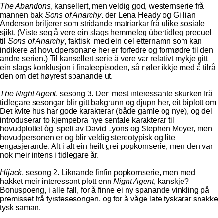
The Abandons
, kansellert, men veldig god, westernserie frå
mannen bak
Sons of Anarchy
, der Lena Heady og Gillian
Anderson briljerer som stridande matriarkar frå ulike sosiale
sjikt. (Viste seg å vere ein slags hemmeleg übertidleg prequel
til
Sons of Anarchy
, faktisk, med ein del etternamn som kan
indikere at hovudpersonane her er forfedre og formødre til den
andre serien.) Til kansellert serie å vere var relativt mykje gitt
ein slags konklusjon i finaleepisoden, så nøler ikkje med å tilrå
den om det høyrest spanande ut.
The Night Agent
, sesong 3. Den mest interessante skurken frå
tidlegare sesongar blir gitt bakgrunn og djupn her, eit biplott om
Det kvite hus har gode karakterar (både gamle og nye), og dei
introduserar to kjempebra nye sentale karakterar til
hovudplottet òg, spelt av David Lyons og Stephen Moyer, men
hovudpersonen er og blir veldig stereotypisk og lite
engasjerande. Alt i alt ein heilt grei popkornserie, men den var
nok meir intens i tidlegare år.
Hijack
, sesong 2. Liknande finfin popkornserie, men med
hakket meir interessant plott enn
Night Agent
, kanskje?
Bonuspoeng, i alle fall, for å finne ei ny spanande vinkling på
premisset frå fyrstesesongen, og for å våge late tyskarar snakke
tysk saman.