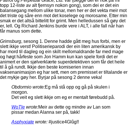
Patriot
og
Perpetual Grace, Ltd.
var (begge dei er nok på mi
topp 12-liste av alt fjernsyn nokon gong), som dei er det ein
balansegang mellom ulike tonar, men her er det vekta meir mot
det triste og såre enn mot det koselege og morosame. Etter min
smak er det altså bittelitt for grimt. Men helledussen så gøy det
er, lell. Og Richard Jenkins burde vere i ALT, i alle fall når han
får manus som dette.
Grimsburg
, sesong 1. Denne hadde gått meg hus forbi, men er
slett ikkje verst! Politiserieparodi der ein liten amerikansk by
har mord til dagleg og ein skilt mellomaldrande far med mage
og høgt hårfeste som Jon Hamm kun kan spele fordi det er
animert er den sjølverklærte superdetektiven som får det heile
til å gå rundt. Ikkje den beste komiserien innan
vaksenanimasjon eg har sett, men om premisset er tiltalande er
det mykje gøy her. Byrjar på sesong 2 denne veka!
Obdormio wrote:
Eg må stå opp og gå på skulen i
morgon.
Det veit eg slett ikkje om eg er mentalt førebudd på.
WoTle
wrote:
Meir av dette og mindre av Lan som
pissar medan Alanna ser på, takk!
Asphyxiate
wrote:
#justice4Glûg!!