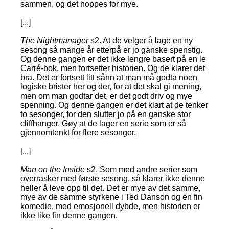
sammen, og det hoppes for mye.
[...]
The Nightmanager
s2. At de velger å lage en ny
sesong så mange år etterpå er jo ganske spenstig.
Og denne gangen er det ikke lengre basert på en le
Carré-bok, men fortsetter historien. Og de klarer det
bra. Det er fortsett litt sånn at man må godta noen
logiske brister her og der, for at det skal gi mening,
men om man godtar det, er det godt driv og mye
spenning. Og denne gangen er det klart at de tenker
to sesonger, for den slutter jo på en ganske stor
cliffhanger. Gøy at de lager en serie som er så
gjennomtenkt for flere sesonger.
[...]
Man on the Inside
s2. Som med andre serier som
overrasker med første sesong, så klarer ikke denne
heller å leve opp til det. Det er mye av det samme,
mye av de samme styrkene i Ted Danson og en fin
komedie, med emosjonell dybde, men historien er
ikke like fin denne gangen.