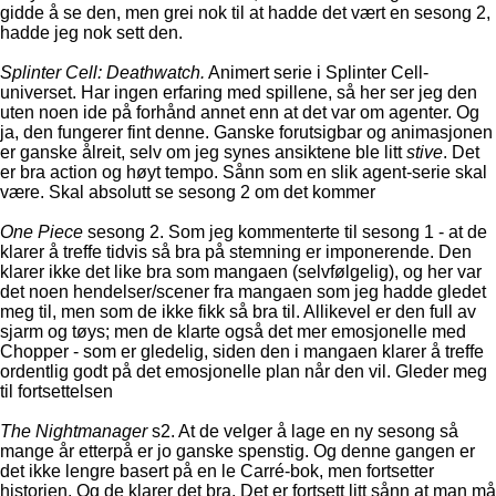
gidde å se den, men grei nok til at hadde det vært en sesong 2,
hadde jeg nok sett den.
Splinter Cell: Deathwatch.
Animert serie i Splinter Cell-
universet. Har ingen erfaring med spillene, så her ser jeg den
uten noen ide på forhånd annet enn at det var om agenter. Og
ja, den fungerer fint denne. Ganske forutsigbar og animasjonen
er ganske ålreit, selv om jeg synes ansiktene ble litt
stive
. Det
er bra action og høyt tempo. Sånn som en slik agent-serie skal
være. Skal absolutt se sesong 2 om det kommer
One Piece
sesong 2. Som jeg kommenterte til sesong 1 - at de
klarer å treffe tidvis så bra på stemning er imponerende. Den
klarer ikke det like bra som mangaen (selvfølgelig), og her var
det noen hendelser/scener fra mangaen som jeg hadde gledet
meg til, men som de ikke fikk så bra til. Allikevel er den full av
sjarm og tøys; men de klarte også det mer emosjonelle med
Chopper - som er gledelig, siden den i mangaen klarer å treffe
ordentlig godt på det emosjonelle plan når den vil. Gleder meg
til fortsettelsen
The Nightmanager
s2. At de velger å lage en ny sesong så
mange år etterpå er jo ganske spenstig. Og denne gangen er
det ikke lengre basert på en le Carré-bok, men fortsetter
historien. Og de klarer det bra. Det er fortsett litt sånn at man må