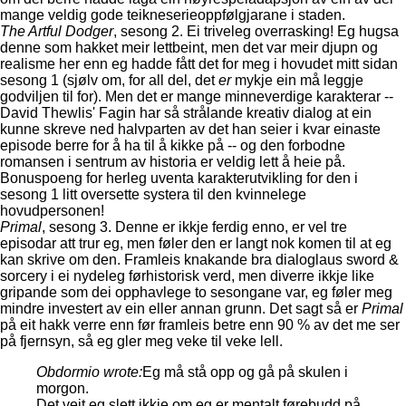
mange veldig gode teikneserieoppfølgjarane i staden.
The Artful Dodger
, sesong 2. Ei triveleg overrasking! Eg hugsa
denne som hakket meir lettbeint, men det var meir djupn og
realisme her enn eg hadde fått det for meg i hovudet mitt sidan
sesong 1 (sjølv om, for all del, det
er
mykje ein må leggje
godviljen til for). Men det er mange minneverdige karakterar --
David Thewlis' Fagin har så strålande kreativ dialog at ein
kunne skreve ned halvparten av det han seier i kvar einaste
episode berre for å ha til å kikke på -- og den forbodne
romansen i sentrum av historia er veldig lett å heie på.
Bonuspoeng for herleg uventa karakterutvikling for den i
sesong 1 litt oversette systera til den kvinnelege
hovudpersonen!
Primal
, sesong 3. Denne er ikkje ferdig enno, er vel tre
episodar att trur eg, men føler den er langt nok komen til at eg
kan skrive om den. Framleis knakande bra dialoglaus sword &
sorcery i ei nydeleg førhistorisk verd, men diverre ikkje like
gripande som dei opphavlege to sesongane var, eg føler meg
mindre investert av ein eller annan grunn. Det sagt så er
Primal
på eit hakk verre enn før framleis betre enn 90 % av det me ser
på fjernsyn, så eg gler meg veke til veke lell.
Obdormio wrote:
Eg må stå opp og gå på skulen i
morgon.
Det veit eg slett ikkje om eg er mentalt førebudd på.