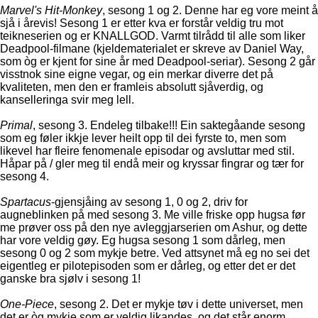
Marvel's Hit-Monkey
, sesong 1 og 2. Denne har eg vore meint å
sjå i årevis! Sesong 1 er etter kva er forstår veldig tru mot
teikneserien og er KNALLGOD. Varmt tilrådd til alle som liker
Deadpool-filmane (kjeldematerialet er skreve av Daniel Way,
som òg er kjent for sine år med Deadpool-seriar). Sesong 2 går
visstnok sine eigne vegar, og ein merkar diverre det på
kvaliteten, men den er framleis absolutt sjåverdig, og
kanselleringa svir meg lell.
Primal
, sesong 3. Endeleg tilbake!!! Ein saktegåande sesong
som eg føler ikkje lever heilt opp til dei fyrste to, men som
likevel har fleire fenomenale episodar og avsluttar med stil.
Håpar på / gler meg til endå meir og kryssar fingrar og tær for
sesong 4.
Spartacus
-gjensjåing av sesong 1, 0 og 2, driv for
augneblinken på med sesong 3. Me ville friske opp hugsa før
me prøver oss på den nye avleggjarserien om Ashur, og dette
har vore veldig gøy. Eg hugsa sesong 1 som dårleg, men
sesong 0 og 2 som mykje betre. Ved attsynet må eg no sei det
eigentleg er pilotepisoden som er dårleg, og etter det er det
ganske bra sjølv i sesong 1!
One-Piece
, sesong 2. Det er mykje tøv i dette universet, men
det er òg mykje som er veldig likandes, og det står enorm