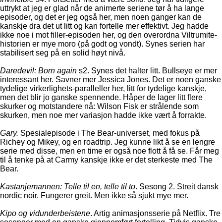
uttrykt at jeg er glad når de animerte seriene tør å ha lange
episoder, og det er jeg også her, men noen ganger kan de
kanskje dra det ut litt og kan fortelle mer effektivt. Jeg hadde
ikke noe i mot filler-episoden her, og den overordna Viltrumite-
historien er mye moro (på godt og vondt). Synes serien har
stabilisert seg på en solid høyt nivå.
Daredevil: Born again
s2. Synes det halter litt. Bullseye er mer
interessant her. Savner mer Jessica Jones. Det er noen ganske
tydelige virkerlighets-paralleller her, litt for tydelige kanskje,
men det blir jo ganske spennende. Håper de lager litt flere
skurker og motstandere nå: Wilson Fisk er strålende som
skurken, men noe mer variasjon hadde ikke vært å forrakte.
Gary.
Spesialepisode i The Bear-universet, med fokus på
Richey og Mikey, og en roadtrip. Jeg kunne likt å se en lengre
serie med disse, men en time er også noe flott å få se. Får meg
til å tenke på at Carmy kanskje ikke er det sterkeste med The
Bear.
Kastanjemannen: Telle til en, telle til to
. Sesong 2. Streit dansk
nordic noir. Fungerer greit. Men ikke så sjukt mye mer.
Kipo og vidunderbeistene
. Artig animasjonsserie på Netflix. Tre