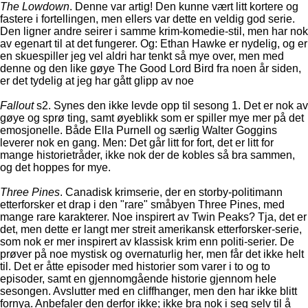
The Lowdown
. Denne var artig! Den kunne vært litt kortere og
fastere i fortellingen, men ellers var dette en veldig god serie.
Den ligner andre seirer i samme krim-komedie-stil, men har nok
av egenart til at det fungerer. Og: Ethan Hawke er nydelig, og er
en skuespiller jeg vel aldri har tenkt så mye over, men med
denne og den like gøye The Good Lord Bird fra noen år siden,
er det tydelig at jeg har gått glipp av noe
Fallout
s2. Synes den ikke levde opp til sesong 1. Det er nok av
gøye og sprø ting, samt øyeblikk som er spiller mye mer på det
emosjonelle. Både Ella Purnell og særlig Walter Goggins
leverer nok en gang. Men: Det går litt for fort, det er litt for
mange historietråder, ikke nok der de kobles så bra sammen,
og det hoppes for mye.
Three Pines
. Canadisk krimserie, der en storby-politimann
etterforsker et drap i den "rare" småbyen Three Pines, med
mange rare karakterer. Noe inspirert av Twin Peaks? Tja, det er
det, men dette er langt mer streit amerikansk etterforsker-serie,
som nok er mer inspirert av klassisk krim enn politi-serier. De
prøver på noe mystisk og overnaturlig her, men får det ikke helt
til. Det er åtte episoder med historier som varer i to og to
episoder, samt en gjennomgående historie gjennom hele
sesongen. Avslutter med en cliffhanger, men den har ikke blitt
fornya. Anbefaler den derfor ikke; ikke bra nok i seg selv til å