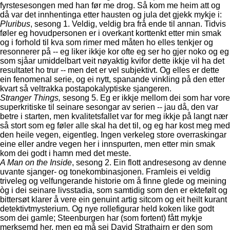
fyrstesesongen med han før me drog. Så kom me heim att og
då var det innhentinga etter hausten og jula det gjekk mykje i:
Pluribus
, sesong 1. Veldig, veldig bra frå ende til annan. Tidvis
føler eg hovudpersonen er i overkant korttenkt etter min smak
og i forhold til kva som rimer med måten ho elles tenkjer og
resonnerer på -- eg liker ikkje kor ofte eg ser ho gjer noko og eg
som sjåar umiddelbart veit nøyaktig kvifor dette ikkje vil ha det
resultatet ho trur -- men det er vel subjektivt. Og elles er dette
ein fenomenal serie, og ei nytt, spanande vinkling på den etter
kvart så veltrakka postapokalyptiske sjangeren.
Stranger Things,
sesong 5. Eg er ikkje mellom dei som har vore
superkritiske til seinare sesongar av serien -- jau då, den var
betre i starten, men kvalitetsfallet var for meg ikkje på langt nær
så stort som eg føler alle skal ha det til, og eg har kost meg med
den heile vegen, eigentleg. Ingen verkeleg store overraskingar
eine eller andre vegen her i innspurten, men etter min smak
kom dei godt i hamn med det meste.
A Man on the Inside
, sesong 2. Ein flott andresesong av denne
uvante sjanger- og tonekombinasjonen. Framleis ei veldig
triveleg og velfungerande historie om å finne glede og meining
òg i dei seinare livsstadia, som samtidig som den er ektefølt og
bittersøt klarer å vere ein genuint artig sitcom og eit heilt kurant
detektivtmysterium. Og nye rollefigurar held koken like godt
som dei gamle; Steenburgen har (som fortent) fått mykje
merksemd her, men eg må sei David Strathairn er den som