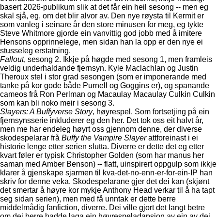
basert 2026-publikum slik at det får ein heil sesong -- men eg
skal sjå, eg, om det blir alvor av. Den nye røysta til Kermit er
som vanleg i seinare år den store minusen for meg, eg tykte
Steve Whitmore gjorde ein vanvittig god jobb med å imitere
Hensons opprinnelege, men sidan han la opp er den nye ei
stusseleg erstatning.
Fallout
, sesong 2. Ikkje på høgde med sesong 1, men framleis
veldig underhaldande fjernsyn. Kyle Maclachlan og Justin
Theroux stel i stor grad sesongen (som er imponerande med
tanke på kor gode både Purnell og Goggins er), og spanande
cameos frå Ron Perlman og Macaulay Macaulay Culkin Culkin
som kan bli noko meir i sesong 3.
Slayers: A Buffyverse Story
, høyrespel. Som fortsetjing på ein
fjernsynsserie inkluderer eg den her. Det tok oss eit halvt år,
men me har endeleg høyrt oss gjennom denne, der diverse
skodespelarar frå
Buffy the Vampire Slayer
attforeinast i ei
historie lenge etter serien slutta. Diverre er dette det eg etter
kvart føler er typisk Christopher Golden (som har manus her
saman med Amber Benson) -- flatt, uinspirert oppgulp som ikkje
klarer å gjenskape sjarmen til kva-det-no-enn-er-for-ein-IP han
skriv for denne veka. Skodespelarane gjer det dei kan (skjønt
det smertar å høyre kor mykje Anthony Head verkar til å ha tapt
seg sidan serien), men med få unntak er dette berre
middelmådig fanfiction, diverre. Dei ville gjort det langt betre
om dei berre hadde laga ein høyrespeladapsjon av ein av dei