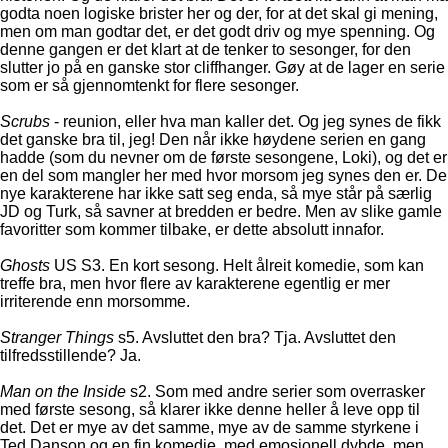
godta noen logiske brister her og der, for at det skal gi mening,
men om man godtar det, er det godt driv og mye spenning. Og
denne gangen er det klart at de tenker to sesonger, for den
slutter jo på en ganske stor cliffhanger. Gøy at de lager en serie
som er så gjennomtenkt for flere sesonger.
Scrubs
- reunion, eller hva man kaller det. Og jeg synes de fikk
det ganske bra til, jeg! Den når ikke høydene serien en gang
hadde (som du nevner om de første sesongene, Loki), og det er
en del som mangler her med hvor morsom jeg synes den er. De
nye karakterene har ikke satt seg enda, så mye står på særlig
JD og Turk, så savner at bredden er bedre. Men av slike gamle
favoritter som kommer tilbake, er dette absolutt innafor.
Ghosts
US S3. En kort sesong. Helt ålreit komedie, som kan
treffe bra, men hvor flere av karakterene egentlig er mer
irriterende enn morsomme.
Stranger Things
s5. Avsluttet den bra? Tja. Avsluttet den
tilfredsstillende? Ja.
Man on the Inside
s2. Som med andre serier som overrasker
med første sesong, så klarer ikke denne heller å leve opp til
det. Det er mye av det samme, mye av de samme styrkene i
Ted Danson og en fin komedie, med emosjonell dybde, men