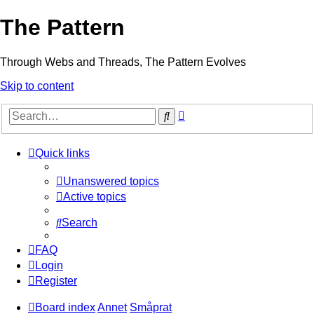
The Pattern
Through Webs and Threads, The Pattern Evolves
Skip to content
Advanced
Search
search
Quick links
Unanswered topics
Active topics
Search
FAQ
Login
Register
Board index
Annet
Småprat