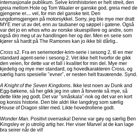
internasjonale publikum. Selve krimhistorien er helt streit, den
greia mellom Hole og Tom Waaler er ganske god, greia med de
gjengene er.... vel, for min del ganske teit. Den
ungdomsgjengen på motorsykkel. Sorry, jeg ble mye mer dratt
MYE mer ut av det, enn av taubaner og søppel i gatene. Også
var det jo en whos who av norske skuespillere og andre, som
også dro meg ut av handlingen her og der. Men en serie som
kjører så hardt på The Ramones kan jo ikke bli dårlig..
Cross
s2. Fra en seriemorder-krim-serie i sesong 2, til en mer
standard agent-serie i sesong 2. Vet ikke helt hvorfor de gikk
den veien, for dette var et fall i kvalitet for min del. Mye mer
kjedelig og mye mer standard, og hovedkarakteren Cross, og
særlig hans spesielle "evner", er nesten helt fraværende. Synd.
A Knight of the Seven Kingdoms
. Ikke lest noen av Dunk and
Egg-bøkene, så her gikk jeg inn uten å forvente så mye, så
dette likte jeg godt. Det var "småskala"-nok og det var en kort
og konsis historie. Den ble aldri like langdryg som særlig
House of Dragon sliter med. Likte hovedrollene godt.
Wonder Man
. Positivt overraska! Denne var gøy og særlig Ben
Kingsley er jo utrolig artig her. Her viser Marvel at de kan lage
bra seirer når de vil!