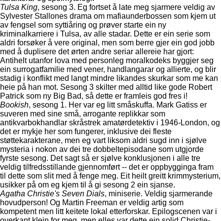
Tulsa King
, sesong 3. Eg fortset å late meg sjarmere veldig av
Sylvester Stallones drama om mafiaunderbossen som kjem ut
av fengsel som syttiåring og prøver starte ein ny
kriminalkarriere i Tulsa, av alle stadar. Dette er ein serie som
aldri forsøker å vere original, men som berre gjer ein god jobb
med å duplisere det ørten andre seriar allereie har gjort:
Antihelt utanfor lova med personleg moralkodeks byggjer seg
ein surrogatfamilie med vener, handlangarar og allierte, og blir
stadig i konflikt med langt mindre likandes skurkar som me kan
heie på han mot. Sesong 3 skilter med alltid like gode Robert
Patrick som ny Big Bad, så dette er framleis god fres i!
Bookish
, sesong 1. Her var eg litt småskuffa. Mark Gatiss er
suveren med sine små, arrogante replikkar som
antikvarbokhandlar skråstrek amatørdetektiv i 1946-London, og
det er mykje her som fungerer, inklusive dei fleste
støttekarakterane, men eg vart liksom aldri sugd inn i sjølve
mysteria i nokon av dei tre dobbeltepisodane som utgjorde
fyrste sesong. Det sagt så er sjølve konklusjonen i alle tre
veldig tilfredsstillande gjennomført -- det er oppbygginga fram
til dette som slit med å fenge meg. Eit heilt greitt krimmysterium,
usikker på om eg kjem til å gi sesong 2 ein sjanse.
Agatha Christie's Seven Dials
, miniserie. Veldig sjarmerande
hovudperson! Og Martin Freeman er veldig artig som
kompetent men litt keitete lokal etterforskar. Epilogscenen var i
overkant klein for meg, men elles var dette ein solid Christie-