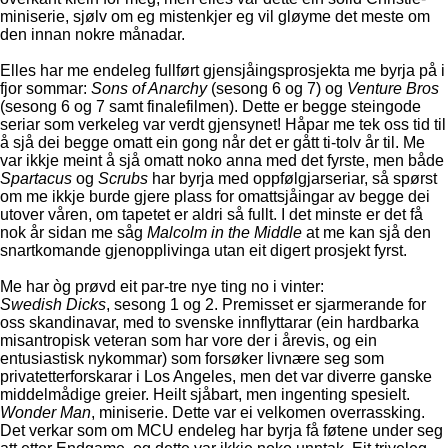
miniserie, sjølv om eg mistenkjer eg vil gløyme det meste om
den innan nokre månadar.
Elles har me endeleg fullført gjensjåingsprosjekta me byrja på i
fjor sommar:
Sons of Anarchy
(sesong 6 og 7) og
Venture Bros
(sesong 6 og 7 samt finalefilmen). Dette er begge steingode
seriar som verkeleg var verdt gjensynet! Håpar me tek oss tid til
å sjå dei begge omatt ein gong når det er gått ti-tolv år til. Me
var ikkje meint å sjå omatt noko anna med det fyrste, men både
Spartacus
og
Scrubs
har byrja med oppfølgjarseriar, så spørst
om me ikkje burde gjere plass for omattsjåingar av begge dei
utover våren, om tapetet er aldri så fullt. I det minste er det få
nok år sidan me såg
Malcolm in the Middle
at me kan sjå den
snartkomande gjenopplivinga utan eit digert prosjekt fyrst.
Me har òg prøvd eit par-tre nye ting no i vinter:
Swedish Dicks
, sesong 1 og 2. Premisset er sjarmerande for
oss skandinavar, med to svenske innflyttarar (ein hardbarka
misantropisk veteran som har vore der i årevis, og ein
entusiastisk nykommar) som forsøker livnære seg som
privatetterforskarar i Los Angeles, men det var diverre ganske
middelmådige greier. Heilt sjåbart, men ingenting spesielt.
Wonder Man
, miniserie. Dette var ei velkomen overrassking.
Det verkar som om MCU endeleg har byrja få føtene under seg