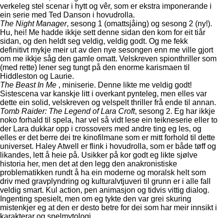
verkeleg stel scenar i hytt og vêr, som er ekstra imponerande i
ein serie med Ted Danson i hovudrolla.
The Night Manager
, sesong 1 (omattsjåing) og sesong 2 (ny!).
Hu, hei! Me hadde ikkje sett denne sidan den kom for eit tiår
sidan, og den heldt seg veldig, veldig godt. Og me fekk
definitivt mykje meir ut av den nye sesongen enn me ville gjort
om me ikkje såg den gamle omatt. Velskreven spionthriller som
(med rette) lener seg tungt på den enorme karismaen til
Hiddleston og Laurie.
The Beast In Me
, miniserie. Denne likte me veldig godt!
Sistescena var kanskje litt i overkant pynteleg, men elles var
dette ein solid, velskreven og velspelt thriller frå ende til annan.
Tomb Raider: The Legend of Lara Croft
, sesong 2. Eg har ikkje
noko forhald til spela, har vel så vidt lese ein teikneserie eller to
der Lara dukkar opp i crossovers med andre ting eg les, og
elles er det berre dei tre kinofilmane som er mitt forhold til dette
universet. Haley Atwell er flink i hovudrolla, som er både tøff og
likandes, lett å heie på. Usikker på kor godt eg likte sjølve
historia her, men det at den legg den anakronistiske
problematikken rundt å ha ein moderne og moralsk helt som
driv med gravplyndring og kulturalvtjuveri til grunn er i alle fall
veldig smart. Kul action, pen animasjon og tidvis vittig dialog.
Ingenting spesielt, men om eg tykte den var grei skuring
mistenkjer eg at den er desto betre for dei som har meir innsikt i
karakterar og spelmytologi.