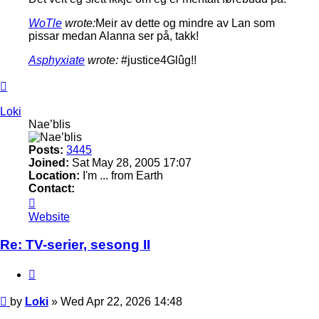
WoTle
wrote:
Meir av dette og mindre av Lan som
pissar medan Alanna ser på, takk!
Asphyxiate
wrote:
#justice4Glûg!!
Top
Loki
Nae’blis
Posts:
3445
Joined:
Sat May 28, 2005 17:07
Location:
I'm ... from Earth
Contact:
Contact
Loki
Website
Re: TV-serier, sesong II
Quote
Post
by
Loki
»
Wed Apr 22, 2026 14:48