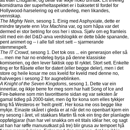
att etter Endgame, og dette var ikkje noko unntak. Eit triveleg
komidrama der superheltaspektet er i baksetet til fordel for
Hollywood-harselering og eit underleg, men likandes,
vennskap.
The Mighty Nein
, sesong 1. Einig med Asphyxiate, dette er
mindre tøysete enn
Vox Machina
var, og som håpa var det
dermed ei stor betring for oss her i stova. Sjølv om eg framleis
slit med ein del D&D-arva verdslogikk er dette både spanande,
pent animert og -- i alle fall stort sett -- sjarmerande
stemmespelt.
The IT Crowd
, sesong 1. Det tok oss ... ein generasjon eller så
... men me har no endeleg byrja på denne klassiske
komiserien, og den lever faktisk opp til ryktet. Stort sett. Enkelte
ting er for flåsete eller for datert (eller begge deler), men i det
store og heile kosar me oss kveld for kveld med denne no,
halvveges i sesong 2 for augneblinken.
A Knight of the Seven Kingdoms
, sesong 1. Dette var ein
innertiar, og ikkje berre for meg som har hatt Song of Ice and
Fire-bøkene som min favorittserie sidan eg var seksten år
gamal tidleg på 2000-talet, men òg for kona som elles tykkjer
ting frå Westeros er 'heilt greitt'. Her kosa me oss begge like
mykje. Einaste skåret i gleda er at når det no openbart kjem ein
ny sesong i året, vil stakkars Martin få nok ein ting der planlagte
oppfølgjarar (han har vel snakka om eit titals idéar her, og sagt
at han har røffe manusutkast på tre) blir grusa av tempoet hjå