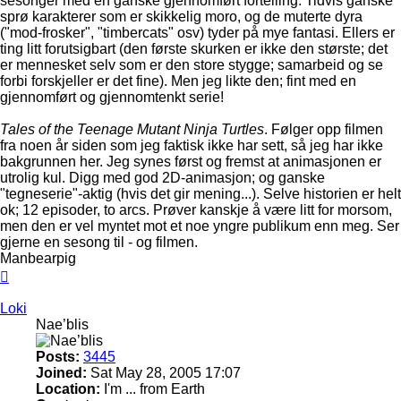
sesonger med en ganske gjennomført fortelling. Tidvis ganske
sprø karakterer som er skikkelig moro, og de muterte dyra
("mod-frosker", "timbercats" osv) tyder på mye fantasi. Ellers er
ting litt forutsigbart (den første skurken er ikke den største; det
er mennesket selv som er den store stygge; samarbeid og se
forbi forskjeller er det fine). Men jeg likte den; fint med en
gjennomført og gjennomtenkt serie!
Tales of the Teenage Mutant Ninja Turtles
. Følger opp filmen
fra noen år siden som jeg faktisk ikke har sett, så jeg har ikke
bakgrunnen her. Jeg synes først og fremst at animasjonen er
utrolig kul. Digg med god 2D-animasjon; og ganske
"tegneserie"-aktig (hvis det gir mening...). Selve historien er helt
ok; 12 episoder, to arcs. Prøver kanskje å være litt for morsom,
men den er vel myntet mot et noe yngre publikum enn meg. Ser
gjerne en sesong til - og filmen.
Manbearpig
Top
Loki
Nae’blis
Posts:
3445
Joined:
Sat May 28, 2005 17:07
Location:
I'm ... from Earth