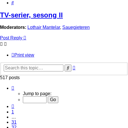
Search
TV-serier, sesong II
Moderators:
Lothair Mantelar
,
Sauegjeteren
Post Reply
Print view
Advanced
Search
search
517 posts
Page
35
Jump to page:
of
35
Previous
1
…
31
32