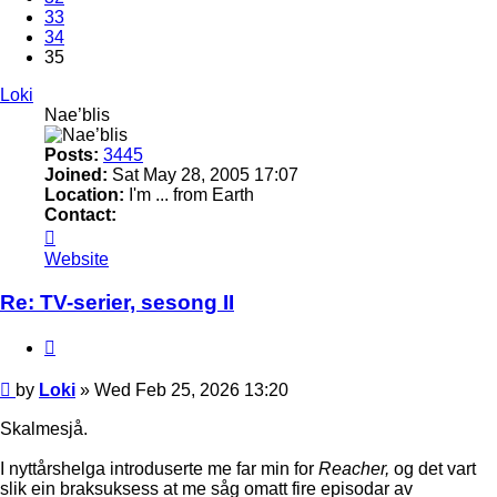
33
34
35
Loki
Nae’blis
Posts:
3445
Joined:
Sat May 28, 2005 17:07
Location:
I'm ... from Earth
Contact:
Contact
Loki
Website
Re: TV-serier, sesong II
Quote
Post
by
Loki
»
Wed Feb 25, 2026 13:20
Skalmesjå.
I nyttårshelga introduserte me far min for
Reacher,
og det vart
slik ein braksuksess at me såg omatt fire episodar av