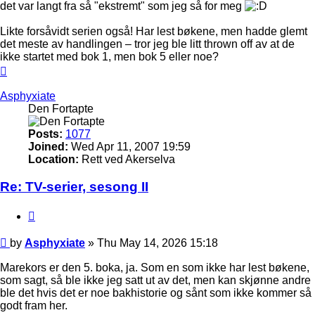
det var langt fra så "ekstremt" som jeg så for meg
Likte forsåvidt serien også! Har lest bøkene, men hadde glemt
det meste av handlingen – tror jeg ble litt thrown off av at de
ikke startet med bok 1, men bok 5 eller noe?
Top
Asphyxiate
Den Fortapte
Posts:
1077
Joined:
Wed Apr 11, 2007 19:59
Location:
Rett ved Akerselva
Re: TV-serier, sesong II
Quote
Post
by
Asphyxiate
»
Thu May 14, 2026 15:18
Marekors er den 5. boka, ja. Som en som ikke har lest bøkene,
som sagt, så ble ikke jeg satt ut av det, men kan skjønne andre
ble det hvis det er noe bakhistorie og sånt som ikke kommer så
godt fram her.