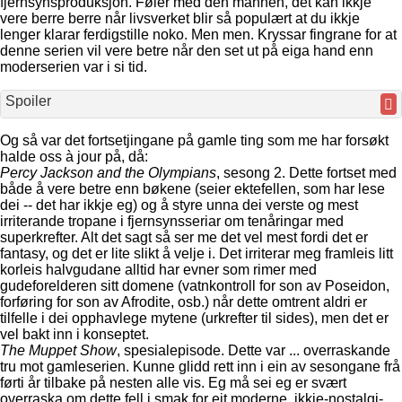
fjernsynsproduksjon. Føler med den mannen, det kan ikkje
vere berre berre når livsverket blir så populært at du ikkje
lenger klarar ferdigstille noko. Men men. Kryssar fingrane for at
denne serien vil vere betre når den set ut på eiga hand enn
moderserien var i si tid.
Spoiler
Og så var det fortsetjingane på gamle ting som me har forsøkt
halde oss à jour på, då:
Percy Jackson and the Olympians
, sesong 2. Dette fortset med
både å vere betre enn bøkene (seier ektefellen, som har lese
dei -- det har ikkje eg) og å styre unna dei verste og mest
irriterande tropane i fjernsynsseriar om tenåringar med
superkrefter. Alt det sagt så ser me det vel mest fordi det er
fantasy, og det er lite slikt å velje i. Det irriterar meg framleis litt
korleis halvgudane alltid har evner som rimer med
gudeforelderen sitt domene (vatnkontroll for son av Poseidon,
forføring for son av Afrodite, osb.) når dette omtrent aldri er
tilfelle i dei opphavlege mytene (urkrefter til sides), men det er
vel bakt inn i konseptet.
The Muppet Show
, spesialepisode. Dette var ... overraskande
tru mot gamleserien. Kunne glidd rett inn i ein av sesongane frå
førti år tilbake på nesten alle vis. Eg må sei eg er svært
overraska om dette fell i smak for eit moderne, ikkje-nostalgi-