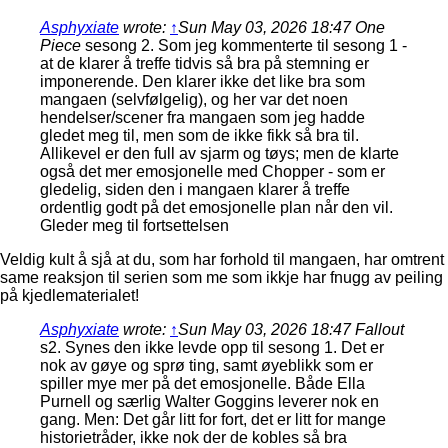
Asphyxiate
wrote:
↑
Sun May 03, 2026 18:47
One
Piece
sesong 2. Som jeg kommenterte til sesong 1 -
at de klarer å treffe tidvis så bra på stemning er
imponerende. Den klarer ikke det like bra som
mangaen (selvfølgelig), og her var det noen
hendelser/scener fra mangaen som jeg hadde
gledet meg til, men som de ikke fikk så bra til.
Allikevel er den full av sjarm og tøys; men de klarte
også det mer emosjonelle med Chopper - som er
gledelig, siden den i mangaen klarer å treffe
ordentlig godt på det emosjonelle plan når den vil.
Gleder meg til fortsettelsen
Veldig kult å sjå at du, som har forhold til mangaen, har omtrent
same reaksjon til serien som me som ikkje har fnugg av peiling
på kjedlematerialet!
Asphyxiate
wrote:
↑
Sun May 03, 2026 18:47
Fallout
s2. Synes den ikke levde opp til sesong 1. Det er
nok av gøye og sprø ting, samt øyeblikk som er
spiller mye mer på det emosjonelle. Både Ella
Purnell og særlig Walter Goggins leverer nok en
gang. Men: Det går litt for fort, det er litt for mange
historietråder, ikke nok der de kobles så bra