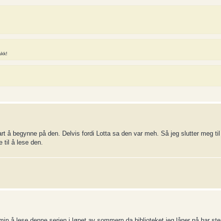
akk!
art å begynne på den. Delvis fordi Lotta sa den var meh. Så jeg slutter meg ti
 til å lese den.
min å lese denne serien i løpet av sommern da biblioteket jeg låner på har st