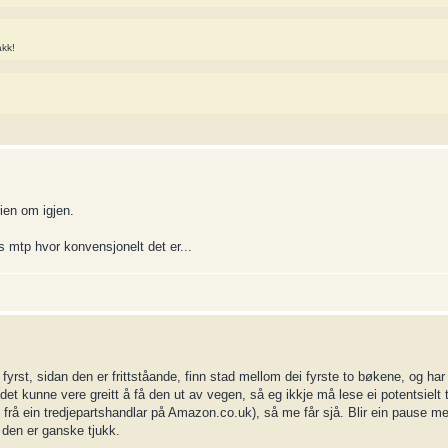
akk!
rien om igjen.
 mtp hvor konvensjonelt det er...
fyrst, sidan den er frittståande, finn stad mellom dei fyrste to bøkene, og har
et kunne vere greitt å få den ut av vegen, så eg ikkje må lese ei potentsielt tra
le frå ein tredjepartshandlar på Amazon.co.uk), så me får sjå. Blir ein pause 
 den er ganske tjukk.