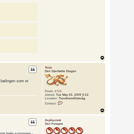
t
L
o
k
i
T
o
p
Terje
Den Gjenfødte Dragen
l bølingen som er
Posts:
4724
Joined:
Tue May 03, 2005 0:22
Location:
Trondheim/Eidsvåg
C
Contact:
o
n
T
t
o
a
p
c
Asphyxiate
t
Den Fortapte
T
e
engt hele sommern -
r