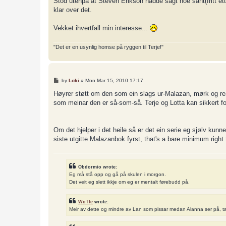
Stod utenpå at Steven Erikson hadde sagt noe sånt(fritt e
klar over det.
Vekket ihvertfall min interesse...
"Det er en usynlig homse på ryggen til Terje!"
P
by
Loki
»
Mon Mar 15, 2010 17:17
o
s
Høyrer støtt om den som ein slags ur-Malazan, mørk og real
t
som meinar den er så-som-så. Terje og Lotta kan sikkert for
Om det hjelper i det heile så er det ein serie eg sjølv kun
siste utgitte Malazanbok fyrst, that's a bare minimum right 
Obdormio wrote:
Eg må stå opp og gå på skulen i morgon.
Det veit eg slett ikkje om eg er mentalt førebudd på.
WoTle
wrote:
Meir av dette og mindre av Lan som pissar medan Alanna ser på, t