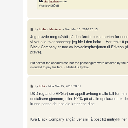
Asphyxiate
wrote:
#justice4Glûg!!
P
by
Lothair Mantelar
»
Mon Mar 15, 2010 20:15
o
s
Jeg prøvde meg såvidt på den første boka i serien for noen
t
vi vet alle hvor opphengt jeg ble i den boka... Har tenkt å
Black Company er noe av hovedinspirasjonen til Erikson (den 
prøve).
But neither the conductress nor the passengers were amazed by the most
intended to pay his fare! - Mikhail Bulgakov
P
by
Loki
»
Mon Mar 15, 2010 20:31
o
s
D&D (og andre RPGar) sin appell avheng (i alle fall for min
t
sosialisere gjennom, eller 100% på at alle spelarane tek det 
kunne passe dei sosiale kriteriene dine.
Kva Black Company angår, ver snill å post litt inntrykk her 