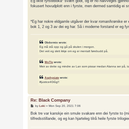
Eg likte fyrsteboka* svært godt, og er no halvveges gjennom
t
fokusert hovudplott enn i fyrste, men dermed samtidig ei s
*Eg har nokre eldgamle utgåver der kvar roman/krønike er ei
bok 1, 2 og 3 av dei eg har. Så i moderne forstand er eg f
Obdormio wrote:
Eg må stå opp og gå på skulen i morgon.
Det veit eg slett ikkje om eg er mentalt førebudd på.
WoTle
wrote:
Meir av dette og mindre av Lan som pissar medan Alanna ser på, t
Asphyxiate
wrote:
#justice4Glûg!!
Re: Black Company
P
by
Loki
»
Mon Sep 20, 2021 7:06
o
s
Bok tre var kanskje ein smule svakare enn dei fyrste to (m
t
tilfredsstillande, og eg kan hjarteleg tilrå heile fyrste trilo