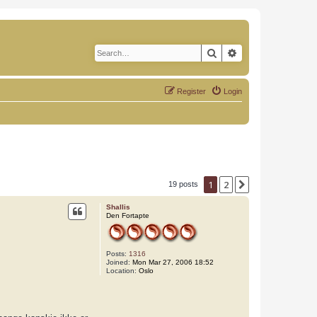
Search
Advanced search
Register
Login
1
2
Next
19 posts
Shallis
Den Fortapte
Posts:
1316
Joined:
Mon Mar 27, 2006 18:52
Location:
Oslo