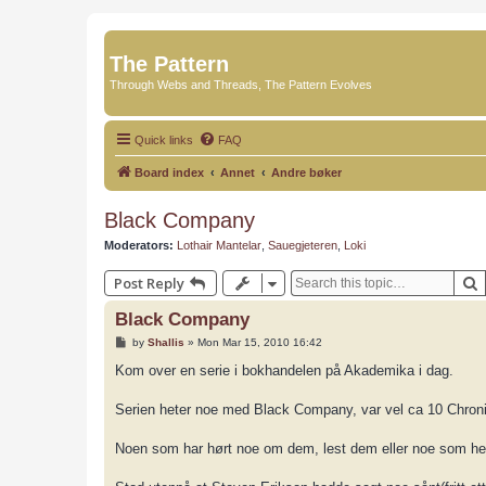
The Pattern
Through Webs and Threads, The Pattern Evolves
Quick links
FAQ
Board index
Annet
Andre bøker
Black Company
Moderators:
Lothair Mantelar
,
Sauegjeteren
,
Loki
Post Reply
Black Company
P
by
Shallis
»
Mon Mar 15, 2010 16:42
o
s
Kom over en serie i bokhandelen på Akademika i dag.
t
Serien heter noe med Black Company, var vel ca 10 Chronicle
Noen som har hørt noe om dem, lest dem eller noe som he