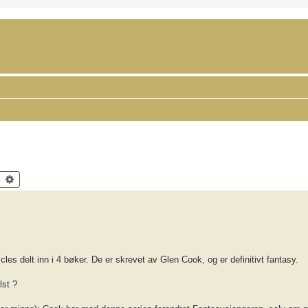
Search
Advanced search
s delt inn i 4 bøker. De er skrevet av Glen Cook, og er definitivt fantasy.
lst ?