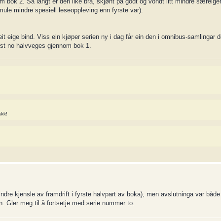
 bok 2. Så langt er den like bra, skjønt på godt og vondt litt mindre særeige
mule mindre spesiell leseoppleving enn fyrste var).
t eige bind. Viss ein kjøper serien ny i dag får ein den i omnibus-samlingar de
yrst no halvveges gjennom bok 1.
akk!
indre kjensle av framdrift i fyrste halvpart av boka), men avslutninga var bå
gien. Gler meg til å fortsetje med serie nummer to.