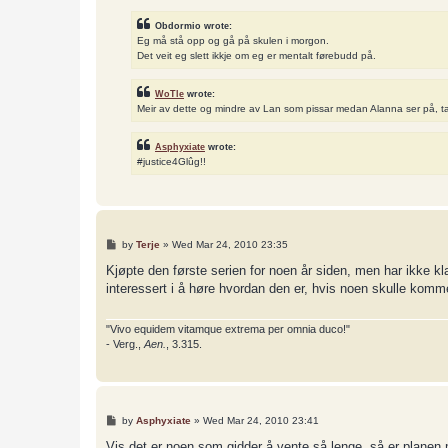
Obdormio wrote:
Eg må stå opp og gå på skulen i morgon.
Det veit eg slett ikkje om eg er mentalt førebudd på.
WoTle
wrote:
Meir av dette og mindre av Lan som pissar medan Alanna ser på, t
Asphyxiate
wrote:
#justice4Glûg!!
P
by
Terje
»
Wed Mar 24, 2010 23:35
o
s
Kjøpte den første serien for noen år siden, men har ikke kl
t
interessert i å høre hvordan den er, hvis noen skulle komme
"Vivo equidem vitamque extrema per omnia duco!"
- Verg.,
Aen.
, 3.315.
P
by
Asphyxiate
»
Wed Mar 24, 2010 23:41
o
s
Vis det er noen som gidder å vente så lenge, så er planen 