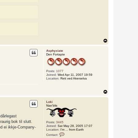
T
o
p
Asphyxiate
Den Fortapte
Posts:
1077
Joined:
Wed Apr 11, 2007 19:59
Location:
Rett ved Akerselva
T
o
p
Loki
Nae’blis
 dårlegast
urig bok til slutt.
Posts:
3445
Joined:
Sat May 28, 2005 17:07
med ei ikkje-Company-
Location:
I'm ... from Earth
C
Contact:
o