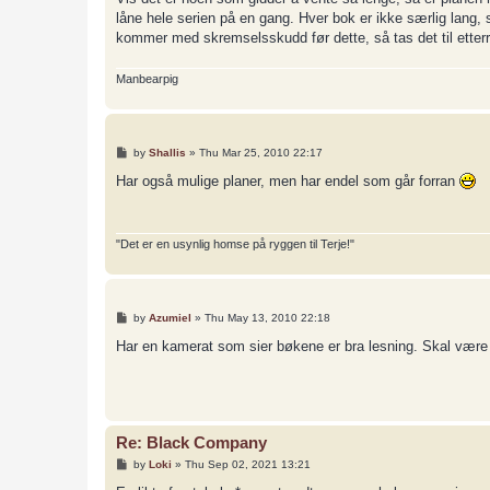
t
låne hele serien på en gang. Hver bok er ikke særlig lang,
kommer med skremselsskudd før dette, så tas det til etterr
Manbearpig
P
by
Shallis
»
Thu Mar 25, 2010 22:17
o
s
Har også mulige planer, men har endel som går forran
t
"Det er en usynlig homse på ryggen til Terje!"
P
by
Azumiel
»
Thu May 13, 2010 22:18
o
s
Har en kamerat som sier bøkene er bra lesning. Skal være 
t
Re: Black Company
P
by
Loki
»
Thu Sep 02, 2021 13:21
o
s