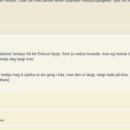
tter minne): Cook har med denne serien forandret Fantasysjangeren, selv om 
istisk fantasy frå før Erikson byrja. Som jo verkar lovande, men eg meinar ò
telje deg langt meir.
ne tenkje meg å sjekke ut ein gong i tida, men den er langt, langt nede på list
there)
akk!