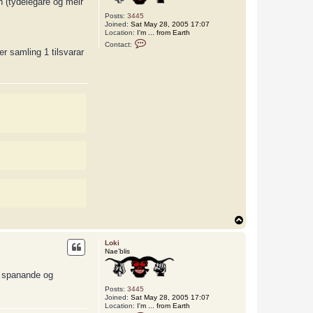
n (tydelegare og meir
Posts:
3445
Joined:
Sat May 28, 2005 17:07
Location:
I'm ... from Earth
C
Contact:
o
r samling 1 tilsvarar
n
t
a
c
t
L
o
k
i
T
o
p
Loki
Nae’blis
de spanande og
Posts:
3445
Joined:
Sat May 28, 2005 17:07
Location:
I'm ... from Earth