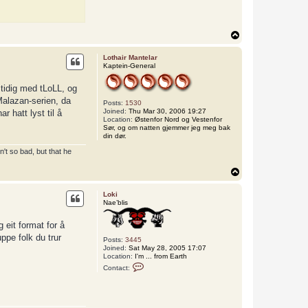
T
o
p
Lothair Mantelar
Kaptein-General
mtidig med tLoLL, og
Malazan-serien, da
Posts:
1530
Joined:
Thu Mar 30, 2006 19:27
 hatt lyst til å
Location:
Østenfor Nord og Vestenfor
Sør, og om natten gjemmer jeg meg bak
din dør.
't so bad, but that he
T
o
p
Loki
Nae’blis
 eit format for å
ppe folk du trur
Posts:
3445
Joined:
Sat May 28, 2005 17:07
Location:
I'm ... from Earth
C
Contact:
o
n
t
a
c