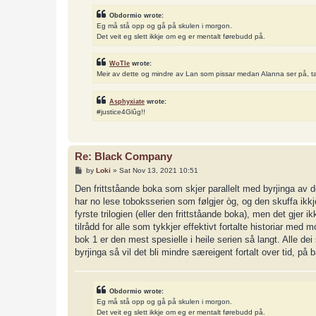
Obdormio wrote:
Eg må stå opp og gå på skulen i morgon.
Det veit eg slett ikkje om eg er mentalt førebudd på.
WoTle
wrote:
Meir av dette og mindre av Lan som pissar medan Alanna ser på, t
Asphyxiate
wrote:
#justice4Glûg!!
Re: Black Company
P
by
Loki
»
Sat Nov 13, 2021 10:51
o
s
Den frittståande boka som skjer parallelt med byrjinga av d
t
har no lese toboksserien som følgjer òg, og den skuffa ikkj
fyrste trilogien (eller den frittståande boka), men det gjer
tilrådd for alle som tykkjer effektivt fortalte historiar med
bok 1 er den mest spesielle i heile serien så langt. Alle dei
byrjinga så vil det bli mindre særeigent fortalt over tid, på
Obdormio wrote:
Eg må stå opp og gå på skulen i morgon.
Det veit eg slett ikkje om eg er mentalt førebudd på.