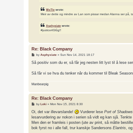
WoTle
wrote:
Meir av dette og mindre av Lan som pissar medan Alanna ser på, t
Asphyxiate
wrote:
#justice4Glûg!!
Re: Black Company
P
by
Asphyxiate
»
Sun Nov 14, 2021 18:17
o
s
Så positiv som du er, så får jeg nesten litt lyst til å lese se
t
Så får vi se hva du tenker når du kommer til Bleak Seasons
Manbearpig
Re: Black Company
P
by
Loki
»
Mon Nov 15, 2021 8:30
o
s
Oi, det var illevarslande!
Vurderer lese
Port of Shadows
t
lesarvurdering av nokon i serien så vidt eg kan sjå. Tenkte d
Men den er framleis i posten (ute av print, så måtte bestil
bok fyrst no i alle fall, trur kanskje Sandersons
Elantris
, og