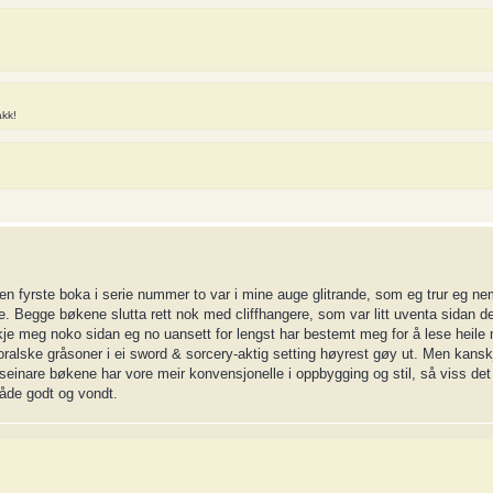
akk!
en fyrste boka i serie nummer to var i mine auge glitrande, som eg trur eg ne
e. Begge bøkene slutta rett nok med cliffhangere, som var litt uventa sidan de
 ikkje meg noko sidan eg no uansett for lengst har bestemt meg for å lese heil
 moralske gråsoner i ei sword & sorcery-aktig setting høyrest gøy ut. Men kansk
 seinare bøkene har vore meir konvensjonelle i oppbygging og stil, så viss det v
 både godt og vondt.