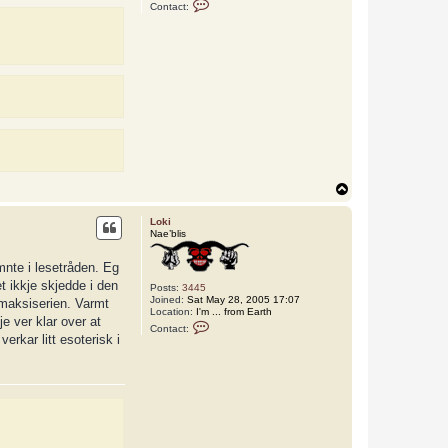
C
Contact:
o
n
t
a
c
t
L
o
k
i
T
o
p
Loki
Nae’blis
mnte i lesetråden. Eg
t ikkje skjedde i den
Posts:
3445
Joined:
Sat May 28, 2005 17:07
e maksiserien. Varmt
Location:
I'm ... from Earth
je ver klar over at
C
Contact:
o
erkar litt esoterisk i
n
t
a
c
t
L
o
k
i