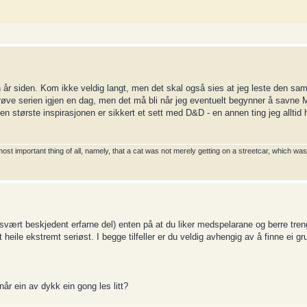
 år siden. Kom ikke veldig langt, men det skal også sies at jeg leste den sa
 prøve serien igjen en dag, men det må bli når jeg eventuelt begynner å savne 
største inspirasjonen er sikkert et sett med D&D - en annen ting jeg alltid har
 important thing of all, namely, that a cat was not merely getting on a streetcar, which wasn
 svært beskjedent erfarne del) enten på at du liker medspelarane og berre treng
heile ekstremt seriøst. I begge tilfeller er du veldig avhengig av å finne ei gru
når ein av dykk ein gong les litt?