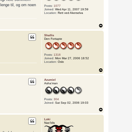
j
lenge til, og om noen
Posts:
1077
e
Joined:
Wed Apr 11, 2007 19:59
Location:
Rett ved Akerselva
T
o
p
Shallis
Den Fortapte
Posts:
1316
Joined:
Mon Mar 27, 2006 18:52
Location:
Oslo
T
o
p
Azumiel
Asha’man
Posts:
304
Joined:
Sat Sep 02, 2006 19:03
T
o
p
Loki
Nae’blis