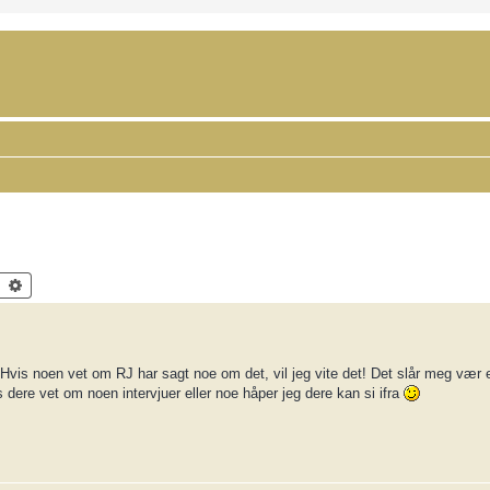
Search
Advanced search
? Hvis noen vet om RJ har sagt noe om det, vil jeg vite det! Det slår meg vær
 dere vet om noen intervjuer eller noe håper jeg dere kan si ifra