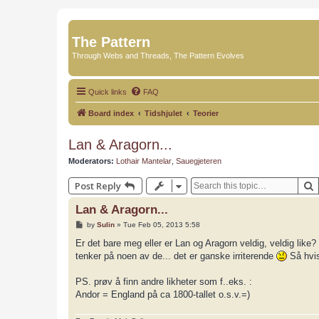
The Pattern
Through Webs and Threads, The Pattern Evolves
Quick links
FAQ
Board index
Tidshjulet
Teorier
Lan & Aragorn...
Moderators:
Lothair Mantelar
,
Sauegjeteren
Post Reply
Lan & Aragorn...
P
by
Sulin
»
Tue Feb 05, 2013 5:58
o
s
Er det bare meg eller er Lan og Aragorn veldig, veldig like
t
tenker på noen av de... det er ganske irriterende
Så hvis
PS. prøv å finn andre likheter som f..eks. :
Andor = England på ca 1800-tallet o.s.v.=)