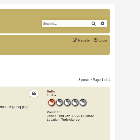
Search
Advanced search
Register
Login
3 posts • Page
1
of
1
Sulin
Trollok
 eneste gang jeg
Posts:
15
Joined:
Thu Jan 17, 2013 20:30
Location:
Trefoldlandet