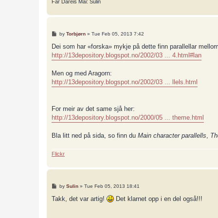
Far Dareis Mai: Sulin
P
by
Torbjørn
»
Tue Feb 05, 2013 7:42
o
s
Dei som har «forska» mykje på dette finn parallellar mello
t
http://13depository.blogspot.no/2002/03 ... 4.html#lan
Men og med Aragorn:
http://13depository.blogspot.no/2002/03 ... llels.html
For meir av det same sjå her:
http://13depository.blogspot.no/2000/05 ... theme.html
Bla litt ned på sida, so finn du
Main character parallells
,
Th
Flickr
P
by
Sulin
»
Tue Feb 05, 2013 18:41
o
s
Takk, det var artig!
Det klarnet opp i en del også!!!
t