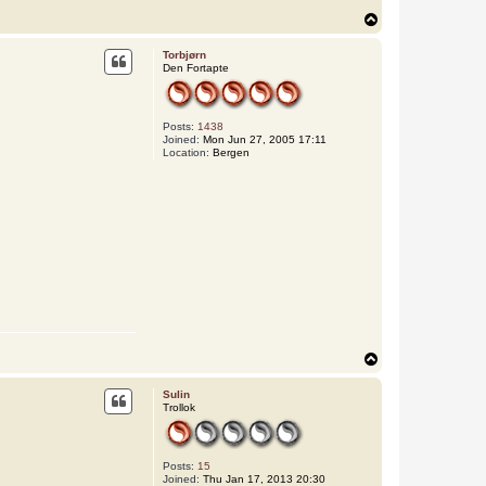
T
o
p
Torbjørn
Den Fortapte
Posts:
1438
Joined:
Mon Jun 27, 2005 17:11
Location:
Bergen
T
o
p
Sulin
Trollok
Posts:
15
Joined:
Thu Jan 17, 2013 20:30