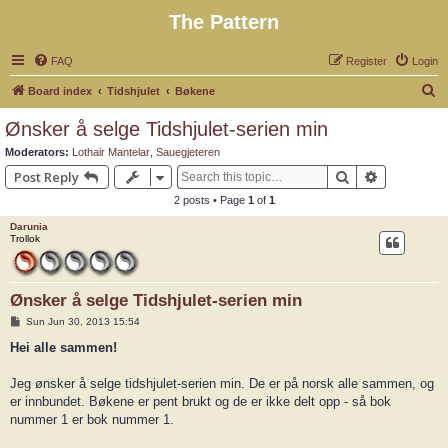
The Pattern
FAQ
Register
Login
S
Board index
Tidshjulet
Bøkene
e
Ønsker å selge Tidshjulet-serien min
a
Moderators:
Lothair Mantelar
,
Sauegjeteren
r
Search
Advanced 
Post Reply
c
2 posts • Page
1
of
1
h
Darunia
Trollok
Ønsker å selge Tidshjulet-serien min
P
Sun Jun 30, 2013 15:54
o
s
Hei alle sammen!
t
Jeg ønsker å selge tidshjulet-serien min. De er på norsk alle sammen, og
er innbundet. Bøkene er pent brukt og de er ikke delt opp - så bok
nummer 1 er bok nummer 1.