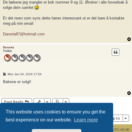
De bøkene jeg mangler er bok nummer 9 og 11. Ønsker i alle hovedsak å
selge dem samlet
Er det noen som syns dette høres interessant ut er det bare å kontakte
meg på min email
Darunia87@hotmail.com
Darunia
Trollok
P
Mon Jan 04, 2016 17:54
o
s
Bøkene er solgt!
t
Post Reply
2 posts • Page
1
of
1
This website uses cookies to ensure you get the
Jump to
best experience on our website.
Learn more
Board index
Delete cookies
All times are
UTC+01:00