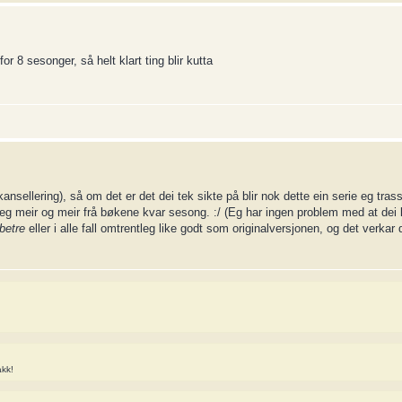
r 8 sesonger, så helt klart ting blir kutta
ansellering), så om det er det dei tek sikte på blir nok dette ein serie eg trass 
 seg meir og meir frå bøkene kvar sesong. :/ (Eg har ingen problem med at dei k
 betre
eller i alle fall omtrentleg like godt som originalversjonen, og det verkar
akk!