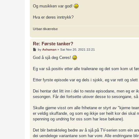
Og musikken var god!
Hva er deres inntrykk?
Urban tilværelse
Re: Første tanker?
P
by
Ashaman
»
Sat Nov 20, 2021 22:21
o
s
God å sjå deg Ceres!
t
Eg var så positiv etter alle trailerane og det som kom ut før
Etter fyrste episode var eg dels i sjokk, eg var rett og slet
Dei hentar det litt inn i dei to neste episodane, men eg er i
sesongen. Får dei fortsette utover desse to sesongane, så t
Skulle gjerne visst om alle frihetane er styrt av "kjerne tea
er veldig skuffande, og som eg ikkje ser heilt kor dei skal 
spenning og undring for oss som har lese bøkane).
Det blir betrakteleg bedre av å sjå på TV-serien som ein a
dei uendelege variantane som har vore. Alle endringane bli