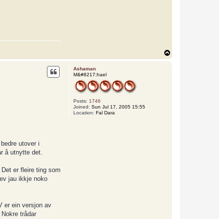
T
o
p
Ashaman
M&#8217;hael
Posts:
1746
Joined:
Sun Jul 17, 2005 15:55
Location:
Fal Dara
 bedre utover i
r å utnytte det.
 Det er fleire ting som
jev jau ikkje noko
V er ein versjon av
 Nokre trådar