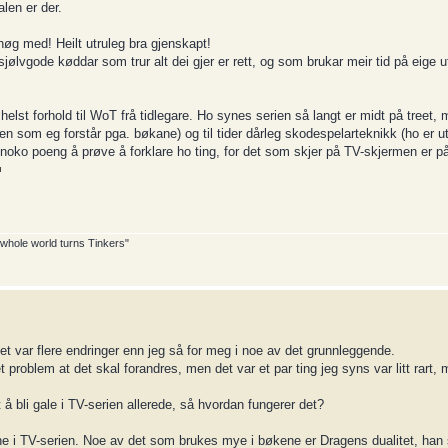
len er der.
øg med! Heilt utruleg bra gjenskapt!
jølvgode køddar som trur alt dei gjer er rett, og som brukar meir tid på eige 
t forhold til WoT frå tidlegare. Ho synes serien så langt er midt på treet, m
(men som eg forstår pga. bøkane) og til tider dårleg skodespelarteknikk (ho er u
r noko poeng å prøve å forklare ho ting, for det som skjer på TV-skjermen er p
e whole world turns Tinkers"
et var flere endringer enn jeg så for meg i noe av det grunnleggende.
problem at det skal forandres, men det var et par ting jeg syns var litt rart, me
 å bli gale i TV-serien allerede, så hvordan fungerer det?
e i TV-serien. Noe av det som brukes mye i bøkene er Dragens dualitet, han