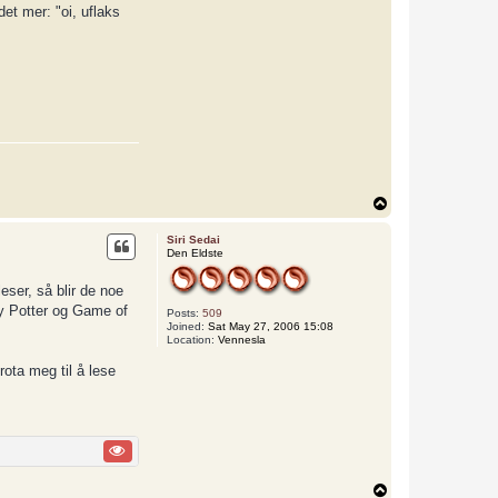
det mer: "oi, uflaks
T
o
p
Siri Sedai
Den Eldste
eser, så blir de noe
ry Potter og Game of
Posts:
509
Joined:
Sat May 27, 2006 15:08
Location:
Vennesla
rota meg til å lese
T