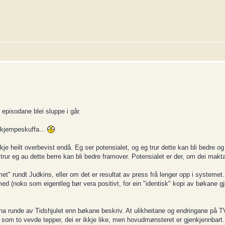
 episodane blei sluppe i går.
t kjempeskuffa...
kkje heilt overbevist endå. Eg ser potensialet, og eg trur dette kan bli bedre og
rur eg au dette berre kan bli bedre framover. Potensialet er der, om dei makta
met" rundt Judkins, eller om det er resultat av press frå lenger opp i systemet.
med (noko som eigentleg bør vera positivt, for ein "identisk" kopi av bøkane g
nna runde av Tidshjulet enn bøkane beskriv. At ulikheitane og endringane på T
r som to vevde tepper, dei er ikkje like, men hovudmønsteret er gjenkjennbart.