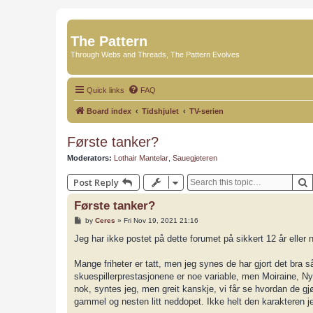
The Pattern
Through Webs and Threads, The Pattern Evolves
Quick links
FAQ
Board index
Tidshjulet
TV-serien
Første tanker?
Moderators:
Lothair Mantelar
,
Sauegjeteren
Post Reply
Første tanker?
P
by
Ceres
»
Fri Nov 19, 2021 21:16
o
s
Jeg har ikke postet på dette forumet på sikkert 12 år eller 
t
Mange friheter er tatt, men jeg synes de har gjort det bra så
skuespillerprestasjonene er noe variable, men Moiraine, 
nok, syntes jeg, men greit kanskje, vi får se hvordan de gj
gammel og nesten litt neddopet. Ikke helt den karakteren j