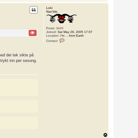
o
p
Loki
Nae’blis
Posts:
3445
Joined:
Sat May 28, 2005 17:07
Location:
I'm ... from Earth
C
Contact:
o
n
t
a
med dei tek sikte på
c
i trykt inn per sesong.
t
L
o
k
i
T