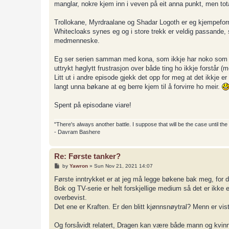
manglar, nokre kjem inn i veven på eit anna punkt, men tota
Trollokane, Myrdraalane og Shadar Logoth er eg kjempeforn
Whitecloaks synes eg og i store trekk er veldig passande, s
medmenneske.
Eg ser serien samman med kona, som ikkje har noko som hels
uttrykt høglytt frustrasjon over både ting ho ikkje forstår 
Litt ut i andre episode gjekk det opp for meg at det ikkje e
langt unna bøkane at eg berre kjem til å forvirre ho meir.
Spent på episodane viare!
"There's always another battle. I suppose that will be the case until th
- Davram Bashere
Re: Første tanker?
P
by
Yawron
»
Sun Nov 21, 2021 14:07
o
s
Første inntrykket er at jeg må legge bøkene bak meg, for d
t
Bok og TV-serie er helt forskjellige medium så det er ikke et 
overbevist.
Det ene er Kraften. Er den blitt kjønnsnøytral? Menn er vist
Og forsåvidt relatert, Dragen kan være både mann og kvinn