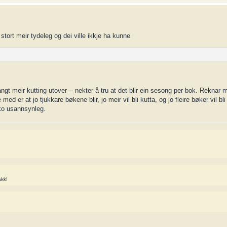
 stort meir tydeleg og dei ville ikkje ha kunne
 langt meir kutting utover -- nekter å tru at det blir ein sesong per bok. Reknar 
ed er at jo tjukkare bøkene blir, jo meir vil bli kutta, og jo fleire bøker vil bl
oko usannsynleg.
akk!