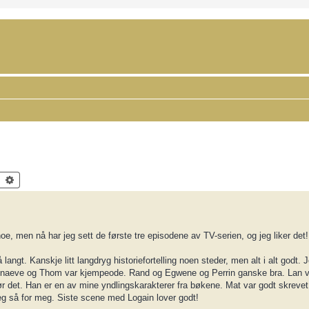
Search
Advanced search
noe, men nå har jeg sett de første tre episodene av TV-serien, og jeg liker det
 langt. Kanskje litt langdryg historiefortelling noen steder, men alt i alt godt.
Nynaeve og Thom var kjempeode. Rand og Egwene og Perrin ganske bra. Lan va
ør det. Han er en av mine yndlingskarakterer fra bøkene. Mat var godt skrevet, 
eg så for meg. Siste scene med Logain lover godt!