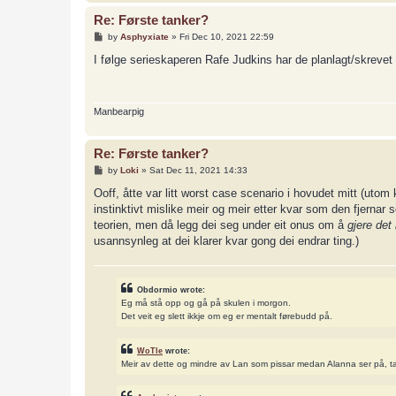
Re: Første tanker?
P
by
Asphyxiate
»
Fri Dec 10, 2021 22:59
o
s
I følge serieskaperen Rafe Judkins har de planlagt/skrevet fo
t
Manbearpig
Re: Første tanker?
P
by
Loki
»
Sat Dec 11, 2021 14:33
o
s
Ooff, åtte var litt worst case scenario i hovudet mitt (utom k
t
instinktivt mislike meir og meir etter kvar som den fjernar
teorien, men då legg dei seg under eit onus om å
gjere det
usannsynleg at dei klarer kvar gong dei endrar ting.)
Obdormio wrote:
Eg må stå opp og gå på skulen i morgon.
Det veit eg slett ikkje om eg er mentalt førebudd på.
WoTle
wrote:
Meir av dette og mindre av Lan som pissar medan Alanna ser på, t