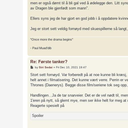
men er også dømt til å bli gal ved å ødelegge den. Litt synd
av Dragen ble gjenfødt som mann".
Ellers syns jeg de har gjort en god jobb i å oppdatere kvin
Jeg er stort sett veldig fornøyd med skuespillerne så langt, o
"Once more the drama begins"
- Paul Muad'dib
Re: Første tanker?
P
by
Siri Sedai
»
Fri Dec 10, 2021 19:47
o
s
Stort sett fornøyd. Var forberedt på at noe kunne bli kræsj
t
helt annet i filmatisering. Det kunne vært verre. Perrin e
Thrones (Daenerys). Begge disse film/seriene tok seg opp, 
Handlingen...Ja de tar snarveier. Det er de vel nødt til, men
1'eren på nytt, så glemt mye, men ser ikke helt for meg at 
Reagerte spesielt på
Spoiler