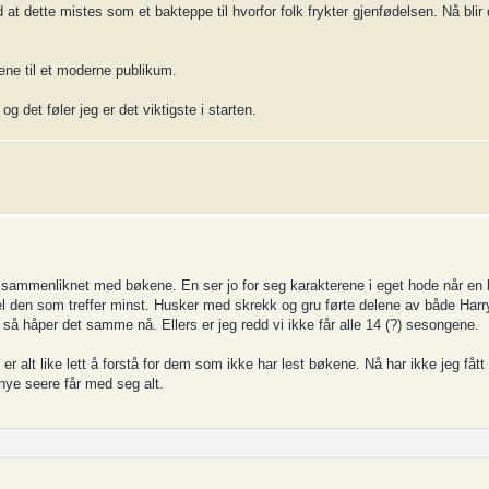
 at dette mistes som et bakteppe til hvorfor folk frykter gjenfødelsen. Nå blir 
nene til et moderne publikum.
g det føler jeg er det viktigste i starten.
, sammenliknet med bøkene. En ser jo for seg karakterene i eget hode når en l
r vel den som treffer minst. Husker med skrekk og gru førte delene av både Har
så håper det samme nå. Ellers er jeg redd vi ikke får alle 14 (?) sesongene.
 er alt like lett å forstå for dem som ikke har lest bøkene. Nå har ikke jeg fått 
nye seere får med seg alt.