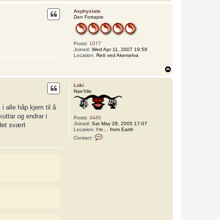
o
p
Asphyxiate
Den Fortapte
Posts:
1077
Joined:
Wed Apr 11, 2007 19:59
Location:
Rett ved Akerselva
T
o
p
Loki
Nae’blis
i alle håp kjem til å
uttar og endrar i
Posts:
3445
Joined:
Sat May 28, 2005 17:07
 det svært
Location:
I'm ... from Earth
C
Contact:
o
n
t
a
c
t
L
o
k
i