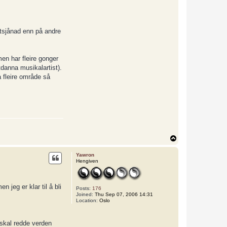
utsjånad enn på andre
en har fleire gonger
tdanna musikalartist).
å fleire område så
T
o
p
Yawron
Hengiven
n jeg er klar til å bli
Posts:
176
Joined:
Thu Sep 07, 2006 14:31
Location:
Oslo
 skal redde verden