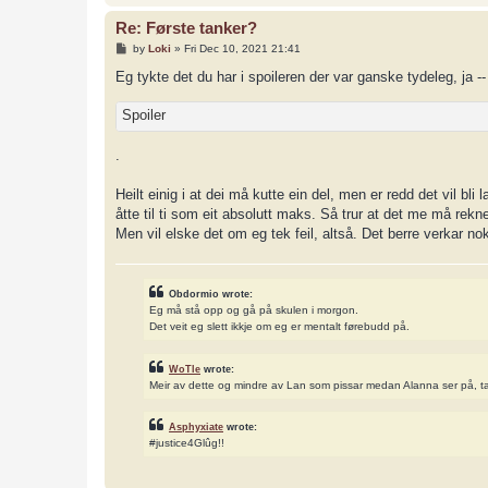
Re: Første tanker?
P
by
Loki
»
Fri Dec 10, 2021 21:41
o
s
Eg tykte det du har i spoileren der var ganske tydeleg, ja --
t
Spoiler
.
Heilt einig i at dei må kutte ein del, men er redd det vil bli
åtte til ti som eit absolutt maks. Så trur at det me må rekne m
Men vil elske det om eg tek feil, altså. Det berre verkar n
Obdormio wrote:
Eg må stå opp og gå på skulen i morgon.
Det veit eg slett ikkje om eg er mentalt førebudd på.
WoTle
wrote:
Meir av dette og mindre av Lan som pissar medan Alanna ser på, t
Asphyxiate
wrote:
#justice4Glûg!!