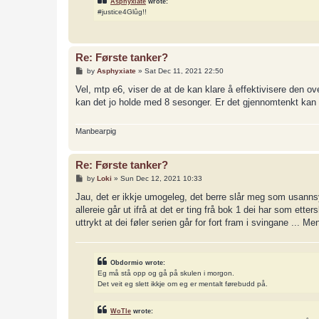
Asphyxiate
wrote:
#justice4Glûg!!
Re: Første tanker?
P
by
Asphyxiate
»
Sat Dec 11, 2021 22:50
o
s
Vel, mtp e6, viser de at de kan klare å effektivisere den ove
t
kan det jo holde med 8 sesonger. Er det gjennomtenkt kan 
Manbearpig
Re: Første tanker?
P
by
Loki
»
Sun Dec 12, 2021 10:33
o
s
Jau, det er ikkje umogeleg, det berre slår meg som usannsy
t
allereie går ut ifrå at det er ting frå bok 1 dei har som ett
uttrykt at dei føler serien går for fort fram i svingane ... Me
Obdormio wrote:
Eg må stå opp og gå på skulen i morgon.
Det veit eg slett ikkje om eg er mentalt førebudd på.
WoTle
wrote: