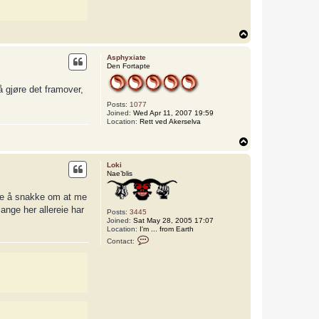
T
o
p
Asphyxiate
Den Fortapte
 å gjøre det framover,
Posts:
1077
Joined:
Wed Apr 11, 2007 19:59
Location:
Rett ved Akerselva
T
o
p
Loki
Nae’blis
kje å snakke om at me
mange her allereie har
Posts:
3445
Joined:
Sat May 28, 2005 17:07
Location:
I'm ... from Earth
C
Contact:
o
n
t
a
c
t
L
o
k