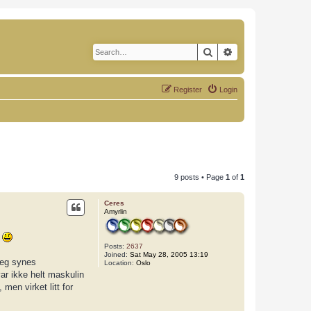
Search
Advanced search
Register
Login
9 posts • Page
1
of
1
Ceres
Amyrlin
!
Posts:
2637
Joined:
Sat May 28, 2005 13:19
 Jeg synes
Location:
Oslo
r ikke helt maskulin
men virket litt for