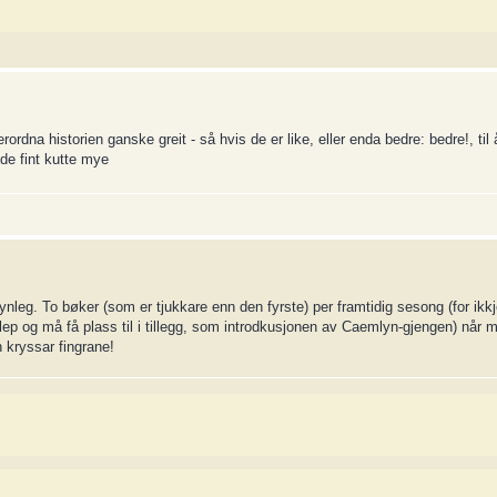
rordna historien ganske greit - så hvis de er like, eller enda bedre: bedre!, til
de fint kutte mye
nleg. To bøker (som er tjukkare enn den fyrste) per framtidig sesong (for ik
erslep og må få plass til i tillegg, som introdkusjonen av Caemlyn-gjengen) når 
n kryssar fingrane!