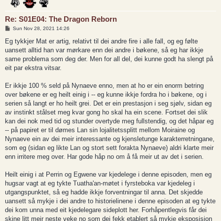
Re: S01E04: The Dragon Reborn
P
Sun Nov 28, 2021 14:26
o
s
Eg tykkjer Mat er artig, relativt til dei andre fire i alle fall, og eg følte
t
uansett alltid han var mørkare enn dei andre i bøkene, så eg har ikkje
same problema som deg der. Men for all del, dei kunne godt ha slengt på
eit par ekstra vitsar.
Er ikkje 100 % seld på Nynaeve enno, men at ho er ein enorm betring
over bøkene er eg heilt einig i -- eg kunne ikkje fordra ho i bøkene, og i
serien så langt er ho heilt grei. Det er ein prestasjon i seg sjølv, sidan eg
av instinkt stålset meg kvar gong ho skal ha ein scene. Fortset dei slik
kan dei nok med tid og stunder overtyde meg fullstendig, og det håpar eg
-- på papiret er til dømes Lan sin lojalitetssplitt mellom Moiraine og
Nynaeve ein av dei meir interessante og kjensletunge karakterretningane,
som eg (sidan eg likte Lan og stort sett forakta Nynaeve) aldri klarte meir
enn irritere meg over. Har gode håp no om å få meir ut av det i serien.
Heilt einig i at Perrin og Egwene var kjedelege i denne episoden, men eg
hugsar vagt at eg tykte Tuatha'an-møtet i fyrsteboka var kjedeleg i
utgangspunktet, så eg hadde ikkje forventningar til anna. Det skjedde
uansett så mykje i dei andre to historielinene i denne episoden at eg tykte
dei kom unna med eit kjedelegare sideplott her. Forhåpentlegvis får dei
skine litt meir neste veke no som dei fekk etablert så mykje eksposisjon