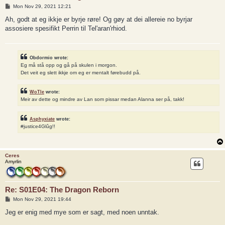
P
Mon Nov 29, 2021 12:21
o
s
Ah, godt at eg ikkje er byrje røre! Og gøy at dei allereie no byrjar
t
assosiere spesifikt Perrin til Tel'aran'rhiod.
Obdormio wrote:
Eg må stå opp og gå på skulen i morgon.
Det veit eg slett ikkje om eg er mentalt førebudd på.
WoTle
wrote:
Meir av dette og mindre av Lan som pissar medan Alanna ser på, takk!
Asphyxiate
wrote:
#justice4Glûg!!
Ceres
Amyrlin
Re: S01E04: The Dragon Reborn
P
Mon Nov 29, 2021 19:44
o
s
Jeg er enig med mye som er sagt, med noen unntak.
t