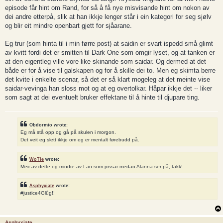
episode får hint om Rand, for så å få nye misvisande hint om nokon av
dei andre etterpå, slik at han ikkje lenger står i ein kategori for seg sjølv
og blir eit mindre openbart gjett for sjåarane.
Eg trur (som hinta til i min førre post) at saidin er svart ispedd små glimt
av kvitt fordi det er smitten til Dark One som omgir lyset, og at tanken er
at den eigentleg ville vore like skinande som saidar. Og dermed at det
både er for å vise til galskapen og for å skille dei to. Men eg skimta berre
det kvite i enkelte scenar, så det er så klart mogeleg at det meinte vise
saidar-vevinga han sloss mot og at eg overtolkar. Håpar ikkje det -- liker
som sagt at dei eventuelt bruker effektane til å hinte til djupare ting.
Obdormio wrote:
Eg må stå opp og gå på skulen i morgon.
Det veit eg slett ikkje om eg er mentalt førebudd på.
WoTle
wrote:
Meir av dette og mindre av Lan som pissar medan Alanna ser på, takk!
Asphyxiate
wrote:
#justice4Glûg!!
Asphyxiate