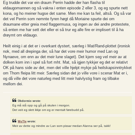
s
Eg trudde det var ein draum Perrin hadde der han flasha til
t
eldaugomannen og så vakna i enten episode 2 eller 3, og eg spurte nett
kona, og ho meiner hugse det same. Men me kan ta feil, altså. Og så var
det vel Perrin som nemnte fyren høgt då Moriaine spurte dei om
draumane etter greia med flaggermusa, og ingen av dei andre protestete,
så enten me har sett det eller ei så trur eg alle fire er implisert til å ha
drøymt om eldaugo.
Heilt einig i at det er i overkant dystert, særleg i Mat/Rand-plottet (ironisk
nok, med all drepinga der, så har det vore meir humor med Lan og
Nynaeve, om enn av det meir lune slaget). Det kjem seg vel meir av at
dolken kom inn i spel så fort mht. Mat, så igjen tykkjer eg det er relativt
OK på hans side av det, men det ville hjelpt mykje på heilskapsinntrykket
om Thom fleipa litt meir. Særleg sidan det jo ville vore i scenar Mat er i,
og då ville det vore naturleg med litt meir halvlystig fram og tilbake
mellom dei.
Obdormio wrote:
Eg må stå opp og gå på skulen i morgon.
Det veit eg slett ikkje om eg er mentalt førebudd på.
WoTle
wrote:
Meir av dette og mindre av Lan som pissar medan Alanna ser på, takk!