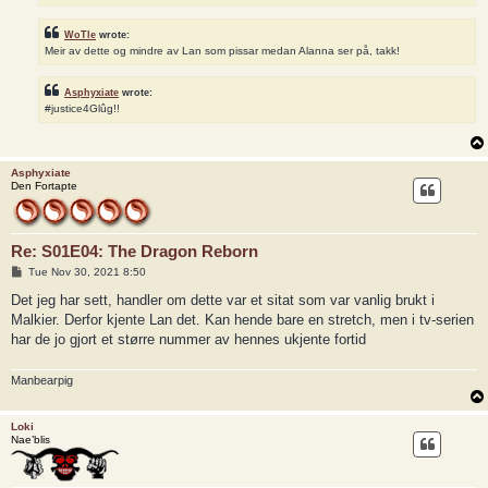
WoTle
wrote:
Meir av dette og mindre av Lan som pissar medan Alanna ser på, takk!
Asphyxiate
wrote:
#justice4Glûg!!
Asphyxiate
Den Fortapte
Re: S01E04: The Dragon Reborn
P
Tue Nov 30, 2021 8:50
o
s
Det jeg har sett, handler om dette var et sitat som var vanlig brukt i
t
Malkier. Derfor kjente Lan det. Kan hende bare en stretch, men i tv-serien
har de jo gjort et større nummer av hennes ukjente fortid
Manbearpig
Loki
Nae’blis