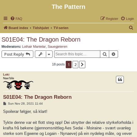
The Pattern
FAQ
Register
Login
S
Board index
Tidshjulet
TV-serien
e
S01E04: The Dragon Reborn
a
Moderators:
Lothair Mantelar
,
Sauegjeteren
r
Search
Advanced 
Post Reply
c
1
2
Next
18 posts
h
Loki
Nae’blis
S01E04: The Dragon Reborn
P
Sun Nov 28, 2021 11:44
o
s
Spoilerar følgjer, så klart!
t
Tykte denne var eit flott steg opp! Dei utnytter dei relative styrkeforholda i
krafta frå bøkene (gjennomsnittleg Aes Sedai - Moiraine - svært uvanleg
sterke som Egwene og Logain - Nynaeve) på ein nydeleg måte, og vever