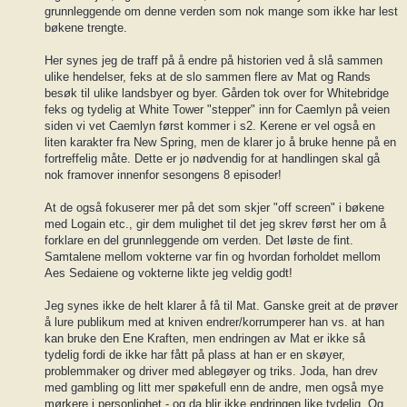
grunnleggende om denne verden som nok mange som ikke har lest
bøkene trengte.
Her synes jeg de traff på å endre på historien ved å slå sammen
ulike hendelser, feks at de slo sammen flere av Mat og Rands
besøk til ulike landsbyer og byer. Gården tok over for Whitebridge
feks og tydelig at White Tower "stepper" inn for Caemlyn på veien
siden vi vet Caemlyn først kommer i s2. Kerene er vel også en
liten karakter fra New Spring, men de klarer jo å bruke henne på en
fortreffelig måte. Dette er jo nødvendig for at handlingen skal gå
nok framover innenfor sesongens 8 episoder!
At de også fokuserer mer på det som skjer "off screen" i bøkene
med Logain etc., gir dem mulighet til det jeg skrev først her om å
forklare en del grunnleggende om verden. Det løste de fint.
Samtalene mellom vokterne var fin og hvordan forholdet mellom
Aes Sedaiene og vokterne likte jeg veldig godt!
Jeg synes ikke de helt klarer å få til Mat. Ganske greit at de prøver
å lure publikum med at kniven endrer/korrumperer han vs. at han
kan bruke den Ene Kraften, men endringen av Mat er ikke så
tydelig fordi de ikke har fått på plass at han er en skøyer,
problemmaker og driver med ablegøyer og triks. Joda, han drev
med gambling og litt mer spøkefull enn de andre, men også mye
mørkere i personlighet - og da blir ikke endringen like tydelig. Og