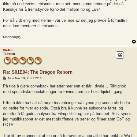
t
ikke på underveis i episoden, men sett noen kommentarer på det nå.
Kanskje for å fremskynde forholdet mellom ho og Lan?
For så vidt enig med Perrin - var vel noe av det jeg prøvde å formidle i
mine kommentarer til episoden.
Manbearpig
Stefan
Ta’veren
Re: S01E04: The Dragon Reborn
P
Mon Nov 29, 2021 22:45
o
s
På tide å gjøre comeback her etter mer enn et tiår i dvale… Riktignok
t
med sporadiske oppdateringer fra Eivind som har holdt hjulet i gang!
Etter å ikke ha hatt så høye forventninger så synes jeg serien blir bedre
og bedre for hver episode. Også bra å kunne se episodene først, og
deretter å få gode analyser fra Filmpolitiet og her på forumet. Selv synes
jeg musikksporet er det mest skuffende vs serier og filmer som GoT og
LOTR.
Tror litt av grunnen til at jeg er så fornøyd er at jeg alltid har tenkt at WoT