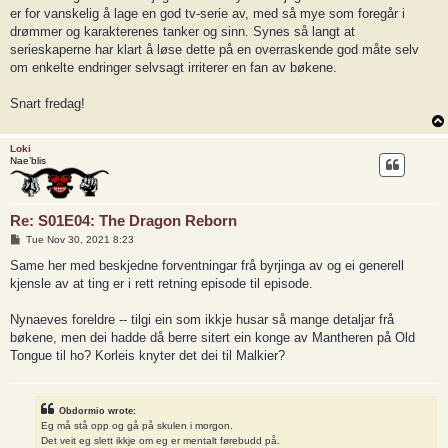
er for vanskelig å lage en god tv-serie av, med så mye som foregår i
drømmer og karakterenes tanker og sinn. Synes så langt at
serieskaperne har klart å løse dette på en overraskende god måte selv
om enkelte endringer selvsagt irriterer en fan av bøkene.
Snart fredag!
Loki
Nae’blis
Re: S01E04: The Dragon Reborn
P
Tue Nov 30, 2021 8:23
o
s
Same her med beskjedne forventningar frå byrjinga av og ei generell
t
kjensle av at ting er i rett retning episode til episode.
Nynaeves foreldre -- tilgi ein som ikkje husar så mange detaljar frå
bøkene, men dei hadde då berre sitert ein konge av Mantheren på Old
Tongue til ho? Korleis knyter det dei til Malkier?
Obdormio wrote:
Eg må stå opp og gå på skulen i morgon.
Det veit eg slett ikkje om eg er mentalt førebudd på.