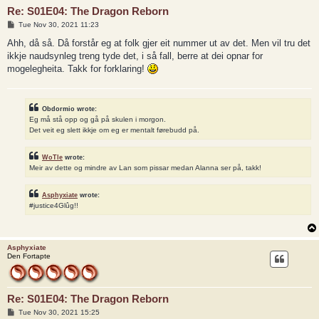
Re: S01E04: The Dragon Reborn
P
Tue Nov 30, 2021 11:23
o
s
Ahh, då så. Då forstår eg at folk gjer eit nummer ut av det. Men vil tru det
t
ikkje naudsynleg treng tyde det, i så fall, berre at dei opnar for
mogelegheita. Takk for forklaring!
Obdormio wrote:
Eg må stå opp og gå på skulen i morgon.
Det veit eg slett ikkje om eg er mentalt førebudd på.
WoTle
wrote:
Meir av dette og mindre av Lan som pissar medan Alanna ser på, takk!
Asphyxiate
wrote:
#justice4Glûg!!
Asphyxiate
Den Fortapte
Re: S01E04: The Dragon Reborn
P
Tue Nov 30, 2021 15:25