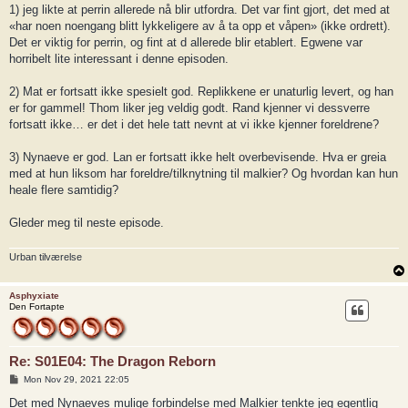
1) jeg likte at perrin allerede nå blir utfordra. Det var fint gjort, det med at
«har noen noengang blitt lykkeligere av å ta opp et våpen» (ikke ordrett).
Det er viktig for perrin, og fint at d allerede blir etablert. Egwene var
horribelt lite interessant i denne episoden.
2) Mat er fortsatt ikke spesielt god. Replikkene er unaturlig levert, og han
er for gammel! Thom liker jeg veldig godt. Rand kjenner vi dessverre
fortsatt ikke… er det i det hele tatt nevnt at vi ikke kjenner foreldrene?
3) Nynaeve er god. Lan er fortsatt ikke helt overbevisende. Hva er greia
med at hun liksom har foreldre/tilknytning til malkier? Og hvordan kan hun
heale flere samtidig?
Gleder meg til neste episode.
Urban tilværelse
Asphyxiate
Den Fortapte
Re: S01E04: The Dragon Reborn
P
Mon Nov 29, 2021 22:05
o
s
Det med Nynaeves mulige forbindelse med Malkier tenkte jeg egentlig