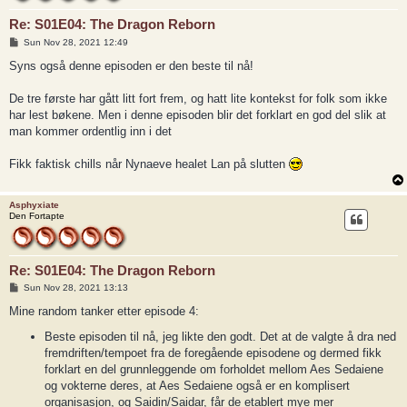
Re: S01E04: The Dragon Reborn
P
Sun Nov 28, 2021 12:49
o
s
Syns også denne episoden er den beste til nå!
t
De tre første har gått litt fort frem, og hatt lite kontekst for folk som ikke
har lest bøkene. Men i denne episoden blir det forklart en god del slik at
man kommer ordentlig inn i det
Fikk faktisk chills når Nynaeve healet Lan på slutten
Asphyxiate
Den Fortapte
Re: S01E04: The Dragon Reborn
P
Sun Nov 28, 2021 13:13
o
s
Mine random tanker etter episode 4:
t
Beste episoden til nå, jeg likte den godt. Det at de valgte å dra ned
fremdriften/tempoet fra de foregående episodene og dermed fikk
forklart en del grunnleggende om forholdet mellom Aes Sedaiene
og vokterne deres, at Aes Sedaiene også er en komplisert
organisasjon, og Saidin/Saidar, får de etablert mye mer