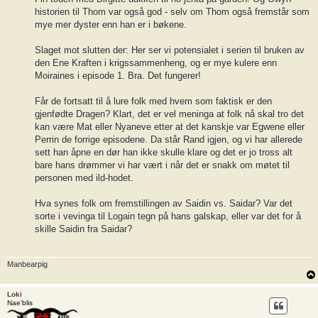
historien til Thom var også god - selv om Thom også fremstår som
mye mer dyster enn han er i bøkene.
Slaget mot slutten der: Her ser vi potensialet i serien til bruken av
den Ene Kraften i krigssammenheng, og er mye kulere enn
Moiraines i episode 1. Bra. Det fungerer!
Får de fortsatt til å lure folk med hvem som faktisk er den
gjenfødte Dragen? Klart, det er vel meninga at folk nå skal tro det
kan være Mat eller Nyaneve etter at det kanskje var Egwene eller
Perrin de forrige episodene. Da står Rand igjen, og vi har allerede
sett han åpne en dør han ikke skulle klare og det er jo tross alt
bare hans drømmer vi har vært i når det er snakk om møtet til
personen med ild-hodet.
Hva synes folk om fremstillingen av Saidin vs. Saidar? Var det
sorte i vevinga til Logain tegn på hans galskap, eller var det for å
skille Saidin fra Saidar?
Manbearpig
Loki
Nae’blis