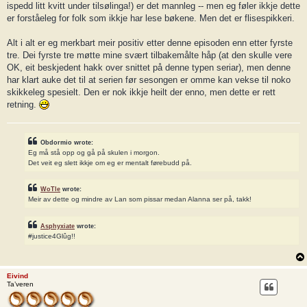
ispedd litt kvitt under tilsølinga!) er det mannleg -- men eg føler ikkje dette
er forståeleg for folk som ikkje har lese bøkene. Men det er flisespikkeri.
Alt i alt er eg merkbart meir positiv etter denne episoden enn etter fyrste
tre. Dei fyrste tre møtte mine svært tilbakemålte håp (at den skulle vere
OK, eit beskjedent hakk over snittet på denne typen seriar), men denne
har klart auke det til at serien før sesongen er omme kan vekse til noko
skikkeleg spesielt. Den er nok ikkje heilt der enno, men dette er rett
retning.
Obdormio wrote:
Eg må stå opp og gå på skulen i morgon.
Det veit eg slett ikkje om eg er mentalt førebudd på.
WoTle
wrote:
Meir av dette og mindre av Lan som pissar medan Alanna ser på, takk!
Asphyxiate
wrote:
#justice4Glûg!!
Eivind
Ta’veren