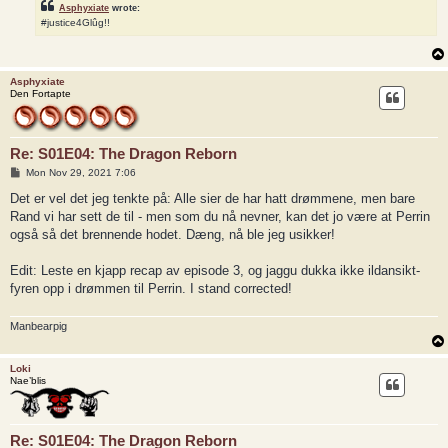
Asphyxiate
wrote:
#justice4Glûg!!
Asphyxiate
Den Fortapte
Re: S01E04: The Dragon Reborn
P
Mon Nov 29, 2021 7:06
o
s
Det er vel det jeg tenkte på: Alle sier de har hatt drømmene, men bare
t
Rand vi har sett de til - men som du nå nevner, kan det jo være at Perrin
også så det brennende hodet. Dæng, nå ble jeg usikker!
Edit: Leste en kjapp recap av episode 3, og jaggu dukka ikke ildansikt-
fyren opp i drømmen til Perrin. I stand corrected!
Manbearpig
Loki
Nae’blis
Re: S01E04: The Dragon Reborn