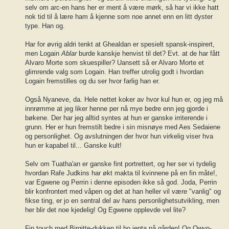
selv om arc-en hans her er ment å være mørk, så har vi ikke hatt
nok tid til å lære ham å kjenne som noe annet enn en litt dyster
type. Han og.
Har for øvrig aldri tenkt at Ghealdan er spesielt spansk-inspirert,
men Logain
Ablar
burde kanskje henvist til det? Evt. at de har fått
Alvaro Morte som skuespiller? Uansett så er Alvaro Morte et
glimrende valg som Logain. Han treffer utrolig godt i hvordan
Logain fremstilles og du ser hvor farlig han er.
Også Nyaneve, da. Hele nettet koker av hvor kul hun er, og jeg må
innrømme at jeg liker henne per nå mye bedre enn jeg gjorde i
bøkene. Der har jeg alltid syntes at hun er ganske irriterende i
grunn. Her er hun fremstilt bedre i sin misnøye med Aes Sedaiene
og personlighet. Og avslutningen der hvor hun virkelig viser hva
hun er kapabel til... Ganske kult!
Selv om Tuatha'an er ganske fint portrettert, og her ser vi tydelig
hvordan Rafe Judkins har økt makta til kvinnene på en fin måte!,
var Egwene og Perrin i denne episoden ikke så god. Joda, Perrin
blir konfrontert med våpen og det at han heller vil være "vanlig" og
fikse ting, er jo en sentral del av hans personlighetsutvikling, men
her blir det noe kjedelig! Og Egwene opplevde vel lite?
Fin touch med Birgitte-dukken til ho jenta på gården! Og Owyn-