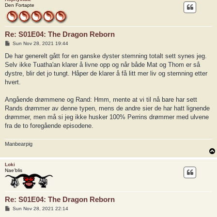
Den Fortapte
Re: S01E04: The Dragon Reborn
P
Sun Nov 28, 2021 19:44
o
s
De har generelt gått for en ganske dyster stemning totalt sett synes jeg.
t
Selv ikke Tuatha'an klarer å livne opp og når både Mat og Thom er så
dystre, blir det jo tungt. Håper de klarer å få litt mer liv og stemning etter
hvert.
Angående drømmene og Rand: Hmm, mente at vi til nå bare har sett
Rands drømmer av denne typen, mens de andre sier de har hatt lignende
drømmer, men må si jeg ikke husker 100% Perrins drømmer med ulvene
fra de to foregående episodene.
Manbearpig
Loki
Nae’blis
Re: S01E04: The Dragon Reborn
P
Sun Nov 28, 2021 22:14
o