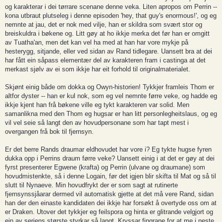
og karakterar i dei tørrare scenane denne veka. Liten apropos om Perrin --
kona utbraut plutseleg i denne episoden 'hey, that guy's enormous!', og eg
nemnte at jau, det er nok med vilje, han er skildra som svært stor og
breiskuldra i bøkene og. Litt gøy at ho ikkje merka det før han er omgitt
av Tuatha'an, men det kan vel ha med at han har vore mykje på
hesterygg, sitjande, eller ved sidan av Rand tidlegare. Uansett bra at dei
har fått ein såpass elementær del av karakteren fram i castinga at det
merkast sjølv av ei som ikkje har eit forhold til originalmaterialet.
Skjønt einig både om dokka og Owyn-historien! Tykkjer framleis Thom er
altfor dyster -- han er kul nok, som eg vel nemnte førre veke, og hadde eg
ikkje kjent han frå bøkene ville eg tykt karakteren var solid. Men
samanlikna med den Thom eg hugsar er han litt personlegheitslaus, og eg
vil vel seie så langt den av hovudpersonane som har tapt mest i
overgangen frå bok til fjernsyn.
Er det berre Rands draumar eldhovudet har vore i? Eg tykte hugse fyren
dukka opp i Perrins draum førre veke? Uansett einig i at det er gøy at dei
fyrst presenterer Egwene (krafta) og Perrin (ulvane og draumane) som
hovudmistenkte, så i denne Logain, før det igjen blir skifta til Mat og så til
slutt til Nynaeve. Min hovudfrykt der er som sagt at rutinerte
fjernsynssjåarar dermed vil automatisk gjette at det må vere Rand, sidan
han der den einaste kandidaten dei ikkje har forsøkt å overtyde oss om at
er Draken. Utover det tykkjer eg feilspora og hinta er glitrande velgjort og
ein av seriens største styrkar så langt. Kryssar fingrane for at me i neste