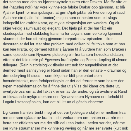
det saman med den no kjønnsnøytrale søken etter Draken. Me får vite at
det (naturleg nok) har vore kvinnelege falske Drakar opp gjennom, at blå
Ajah er kjent for manipulasjon, at grøn Ajah jaktar på Fienden og at raud
Ajah har ein (i alle fall i teorien) misjon som er nesten som eit slags
indrepoliti for kraftbrukarar, og mykje eksposisjon om warders. Og alt
skjer veldig saumlaust og elegant. Det hjelp på at dei har fått ein
skodespelar med skikkeleg karisma for Logain, som verkeleg kjennest
skummel der han sit roleg gjennom brorparten av episoden. Liker
dessutan at dei let Mat sine problem med dolken bli feiltolka som at han
kan leie krafta, og dermed lokkar sjåarane til å vurdere han som Draken i
same episode som Nynaeve plutseleg blir fronta som hovudkandidaten,
etter at dei fokuserte på Egwenes kraftstyrke og Perrins kopling til ulvane
tidlegare. (Rein historielogikk tilseier rett nok for augneblinken at det
dermed mest sannsynleg er Rand sidan han er den einaste -- draumar og
dørnedbryting til sides -- som ikkje har blitt presentert som
hovudmistenkt, men forhåpentlegvis er det dei færraste som bruker den
typen metainformasjon for å finne det ut.) Viss dei klarer dra dette ut,
overtyde oss om at det faktisk er ein av dei andre, og så avsløre at Rand
er tilsvarande mykje sterkare enn Nynaeve som Nynaeve er i forhold til
Logain i sesongfinalen, kan det bli litt av ei gåsehudsscene.
Eg kunne framleis tenkt meg at det var tydelegare skiljeliner mellom kva
me ser som sjåarar av krafta -- det verkar som om tanken er at når me
berre ser effekten ser me det slik dei utan krafta i serien ser det, når me
ser kvite straumar ser me kvinneleg veving og når me ser svarte (kult nok