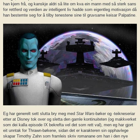
han kjem frå, og kanskje aldri så lite om kva ein mann med så sterk sans
for rettferd og verdien av intelligent liv hadde som eigentleg motivasjon då
han bestemte seg for å tilby tenestene sine til gruvsame keisar Palpatine.
Eg har generelt sett slutta bry meg med
Star Wars
-bøker og -teikneseriar
etter at Disney tok over og sletta den gamle kontinuiteten (og makkverket
som dei kalla episode IX bekrefta vel det som rett val), men eg har gjort
eit unntak for Thrawn-bøkene, sidan det er karakteren sin opphavlege
skapar Timothy Zahn som framleis skriv romanane om han i den nye