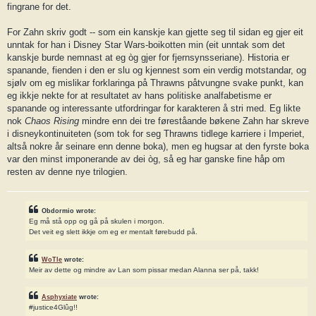
fingrane for det.
For Zahn skriv godt -- som ein kanskje kan gjette seg til sidan eg gjer eit
unntak for han i Disney Star Wars-boikotten min (eit unntak som det
kanskje burde nemnast at eg òg gjer for fjernsynsseriane). Historia er
spanande, fienden i den er slu og kjennest som ein verdig motstandar, og
sjølv om eg mislikar forklaringa på Thrawns påtvungne svake punkt, kan
eg ikkje nekte for at resultatet av hans politiske analfabetisme er
spanande og interessante utfordringar for karakteren å stri med. Eg likte
nok
Chaos Rising
mindre enn dei tre føreståande bøkene Zahn har skreve
i disneykontinuiteten (som tok for seg Thrawns tidlege karriere i Imperiet,
altså nokre år seinare enn denne boka), men eg hugsar at den fyrste boka
var den minst imponerande av dei òg, så eg har ganske fine håp om
resten av denne nye trilogien.
Obdormio wrote:
Eg må stå opp og gå på skulen i morgon.
Det veit eg slett ikkje om eg er mentalt førebudd på.
WoTle
wrote:
Meir av dette og mindre av Lan som pissar medan Alanna ser på, takk!
Asphyxiate
wrote:
#justice4Glûg!!