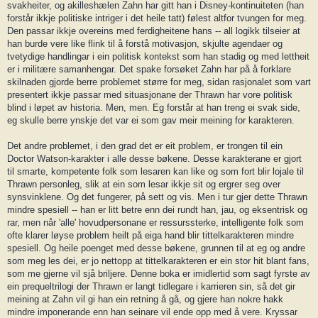
svakheiter, og akilleshælen Zahn har gitt han i Disney-kontinuiteten (han
forstår ikkje politiske intriger i det heile tatt) følest altfor tvungen for meg.
Den passar ikkje overeins med ferdigheitene hans -- all logikk tilseier at
han burde vere like flink til å forstå motivasjon, skjulte agendaer og
tvetydige handlingar i ein politisk kontekst som han stadig og med lettheit
er i militære samanhengar. Det spake forsøket Zahn har på å forklare
skilnaden gjorde berre problemet større for meg, sidan rasjonalet som vart
presentert ikkje passar med situasjonane der Thrawn har vore politisk
blind i løpet av historia. Men, men. Eg forstår at han treng ei svak side,
eg skulle berre ynskje det var ei som gav meir meining for karakteren.
Det andre problemet, i den grad det er eit problem, er trongen til ein
Doctor Watson-karakter i alle desse bøkene. Desse karakterane er gjort
til smarte, kompetente folk som lesaren kan like og som fort blir lojale til
Thrawn personleg, slik at ein som lesar ikkje sit og ergrer seg over
synsvinklene. Og det fungerer, på sett og vis. Men i tur gjer dette Thrawn
mindre spesiell -- han er litt betre enn dei rundt han, jau, og eksentrisk og
rar, men når 'alle' hovudpersonane er ressurssterke, intelligente folk som
ofte klarer løyse problem heilt på eiga hand blir tittelkarakteren mindre
spesiell. Og heile poenget med desse bøkene, grunnen til at eg og andre
som meg les dei, er jo nettopp at tittelkarakteren er ein stor hit blant fans,
som me gjerne vil sjå briljere. Denne boka er imidlertid som sagt fyrste av
ein prequeltrilogi der Thrawn er langt tidlegare i karrieren sin, så det gir
meining at Zahn vil gi han ein retning å gå, og gjere han nokre hakk
mindre imponerande enn han seinare vil ende opp med å vere. Kryssar