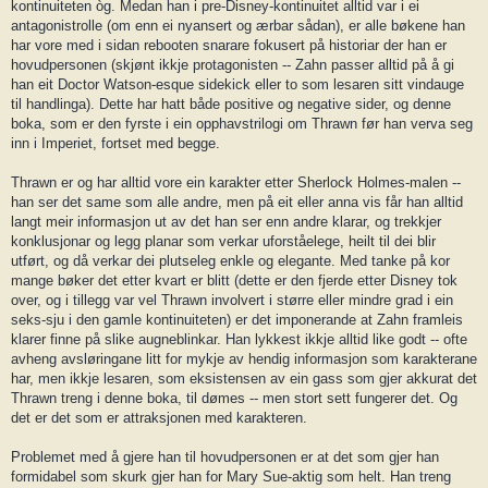
kontinuiteten òg. Medan han i pre-Disney-kontinuitet alltid var i ei
antagonistrolle (om enn ei nyansert og ærbar sådan), er alle bøkene han
har vore med i sidan rebooten snarare fokusert på historiar der han er
hovudpersonen (skjønt ikkje protagonisten -- Zahn passer alltid på å gi
han eit Doctor Watson-esque sidekick eller to som lesaren sitt vindauge
til handlinga). Dette har hatt både positive og negative sider, og denne
boka, som er den fyrste i ein opphavstrilogi om Thrawn før han verva seg
inn i Imperiet, fortset med begge.
Thrawn er og har alltid vore ein karakter etter Sherlock Holmes-malen --
han ser det same som alle andre, men på eit eller anna vis får han alltid
langt meir informasjon ut av det han ser enn andre klarar, og trekkjer
konklusjonar og legg planar som verkar uforståelege, heilt til dei blir
utført, og då verkar dei plutseleg enkle og elegante. Med tanke på kor
mange bøker det etter kvart er blitt (dette er den fjerde etter Disney tok
over, og i tillegg var vel Thrawn involvert i større eller mindre grad i ein
seks-sju i den gamle kontinuiteten) er det imponerande at Zahn framleis
klarer finne på slike augneblinkar. Han lykkest ikkje alltid like godt -- ofte
avheng avsløringane litt for mykje av hendig informasjon som karakterane
har, men ikkje lesaren, som eksistensen av ein gass som gjer akkurat det
Thrawn treng i denne boka, til dømes -- men stort sett fungerer det. Og
det er det som er attraksjonen med karakteren.
Problemet med å gjere han til hovudpersonen er at det som gjer han
formidabel som skurk gjer han for Mary Sue-aktig som helt. Han treng