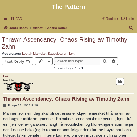
The Pattern
FAQ
Register
Login
S
Board index
Annet
Andre bøker
e
Thrawn Ascendancy: Chaos Rising av Timothy
a
Zahn
r
Moderators:
Lothair Mantelar
,
Sauegjeteren
,
Loki
c
Search
Advanced 
Post Reply
h
1 post • Page
1
of
1
Loki
Nae’blis
Thrawn Ascendancy: Chaos Rising av Timothy Zahn
P
Fri Apr 29, 2022 8:36
o
s
Mannen som ein dag skal bli det einaste ikkje-mennesket til å nå ein av
t
dei høgste militære gradene i Palpatines xenofobiske imperium, kjem frå
ein fjern del av galaksen, langt frå republikken og klonekrigane som herjar
der. I denne boka (og to romanar som følgjer den) får me høyre om hans
tidlege, før-imperiale militære karriere, om den mystiske sivilisasjonen