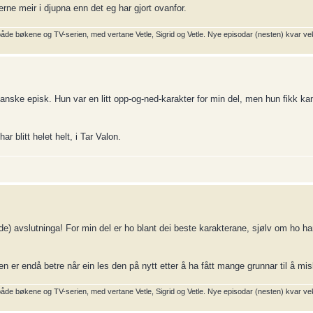
rne meir i djupna enn det eg har gjort ovanfor.
 både bøkene og TV-serien, med vertane Vetle, Sigrid og Vetle. Nye episodar (nesten) kvar ve
 ganske episk. Hun var en litt opp-og-ned-karakter for min del, men hun fikk k
r blitt helet helt, i Tar Valon.
) avslutninga! For min del er ho blant dei beste karakterane, sjølv om ho har
er endå betre når ein les den på nytt etter å ha fått mange grunnar til å mi
 både bøkene og TV-serien, med vertane Vetle, Sigrid og Vetle. Nye episodar (nesten) kvar ve