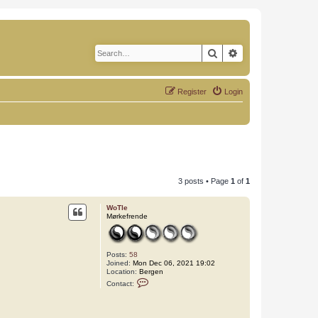
Search
Advanced search
Register
Login
3 posts • Page
1
of
1
WoTle
Mørkefrende
Posts:
58
Joined:
Mon Dec 06, 2021 19:02
Location:
Bergen
C
Contact:
o
n
t
a