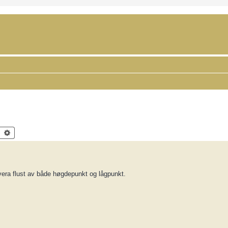
Search
Advanced search
 vera flust av både høgdepunkt og lågpunkt.