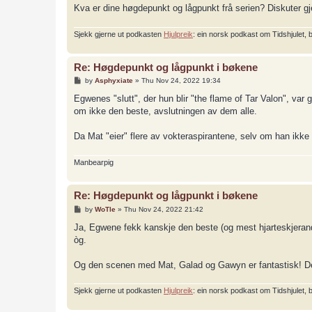
Kva er dine høgdepunkt og lågpunkt frå serien? Diskuter gje
Sjekk gjerne ut podkasten
Hjulpreik
: ein norsk podkast om Tidshjulet,
Re: Høgdepunkt og lågpunkt i bøkene
P
by
Asphyxiate
»
Thu Nov 24, 2022 19:34
o
s
Egwenes "slutt", der hun blir "the flame of Tar Valon", var
t
om ikke den beste, avslutningen av dem alle.
Da Mat "eier" flere av vokteraspirantene, selv om han ikke ha
Manbearpig
Re: Høgdepunkt og lågpunkt i bøkene
P
by
WoTle
»
Thu Nov 24, 2022 21:42
o
s
Ja, Egwene fekk kanskje den beste (og mest hjarteskjerande
t
òg.
Og den scenen med Mat, Galad og Gawyn er fantastisk! Den 
Sjekk gjerne ut podkasten
Hjulpreik
: ein norsk podkast om Tidshjulet,