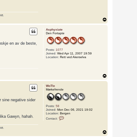
ke.
T
o
p
Asphyxiate
Den Fortapte
anskje en av de beste,
Posts:
1077
Joined:
Wed Apr 11, 2007 19:59
Location:
Rett ved Akerselva
T
o
p
WoTle
Mørkefrende
 sine negative sider
Posts:
58
Joined:
Mon Dec 06, 2021 19:02
Location:
Bergen
slika Gawyn, hahah.
C
Contact:
o
n
ke.
t
a
T
c
o