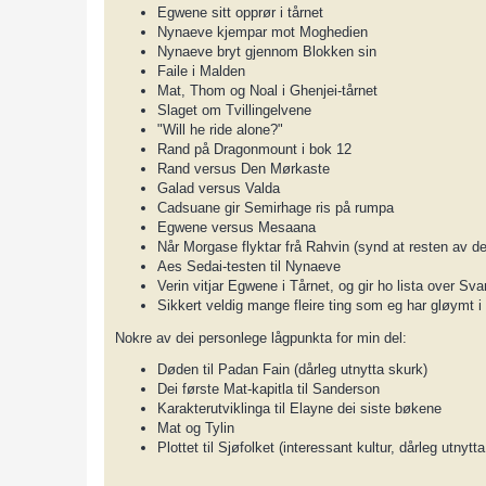
Egwene sitt opprør i tårnet
Nynaeve kjempar mot Moghedien
Nynaeve bryt gjennom Blokken sin
Faile i Malden
Mat, Thom og Noal i Ghenjei-tårnet
Slaget om Tvillingelvene
"Will he ride alone?"
Rand på Dragonmount i bok 12
Rand versus Den Mørkaste
Galad versus Valda
Cadsuane gir Semirhage ris på rumpa
Egwene versus Mesaana
Når Morgase flyktar frå Rahvin (synd at resten av den
Aes Sedai-testen til Nynaeve
Verin vitjar Egwene i Tårnet, og gir ho lista over Sva
Sikkert veldig mange fleire ting som eg har gløymt i 
Nokre av dei personlege lågpunkta for min del:
Døden til Padan Fain (dårleg utnytta skurk)
Dei første Mat-kapitla til Sanderson
Karakterutviklinga til Elayne dei siste bøkene
Mat og Tylin
Plottet til Sjøfolket (interessant kultur, dårleg utnytta