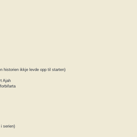
 historien ikkje levde opp til starten)
rt Ajah
forbifarta
 i serien)