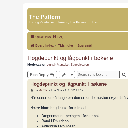
The Pattern
Through Webs and Threads, The Pattern Evolves
Quick links
FAQ
Board index
Tidshjulet
Spørsmål
Høgdepunkt og lågpunkt i bøkene
Moderators:
Lothair Mantelar
,
Sauegjeteren
Post Reply
Høgdepunkt og lågpunkt i bøkene
P
by
WoTle
»
Thu Nov 24, 2022 17:19
o
s
Når serien er så lang som den er, er det nesten nøydt til å
t
Nokre klare høgdeunkt for min del:
Dragonmount, prologen i første bok
Rand i Rhuidean
Aviendha i Rhuidean