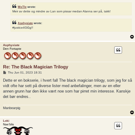
WoTle
wrote:
Meir av dette og mindre av Lan som pissar medan Alanna ser på, takk!
Asphyxiate
wrote:
#justice4Glûg!!
Asphyxiate
Den Fortapte
Re: The Black Magician Trilogy
P
Thu Jun 01, 2023 18:31
o
s
Dette er en bokserie, i hvert fall The black magician trilogy, som jeg for så
t
vidt ofte har sett på diverse lister med anbefalinger, men av en eller
annen grunn har den ikke vært noe som har pirret min interesse. Kanskje
det bør endres..
Manbearpig
Loki
Nae’blis