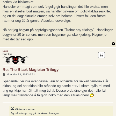
serien via biblioteket.
Handeler om magi som selvfølgelig gir handlingen det lille ekstra, men
hvis en skreller bort magien, så handler bøkene om politikk/klasseskille,
og en del dagsaktuelle emner, selv om bøkene, i hvert fall den første
nærmer seg 20 år gamle. Absolutt lesverdige.
Nå har jeg begynt på oppfølgningsserien "Traitor spy triology". Handlingen
begynner 20 år senere, men den begynner ganske kjedelig. Regner jo
med det tar seg opp.
Loki
Nae’blis
Re: The Black Magician Trilogy
P
Mon Mar 13, 2023 6:21
o
s
Spanande! Snubla over desse i ein brukthandel for sikkert fem-seks år
t
sidan, og dei har sidan blitt ståande og samle støv i skam-hylla mi med
ting eg ikkje har fått tatt meg tid til. Desse orda dine gjer det i alle fall
langt meir freistande å få gjort noko med den situasjonen!
Obdormio wrote:
Eg må stå opp og gå på skulen i morgon.