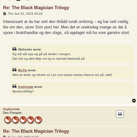
Re: The Black Magician Trilogy
P
Thu Jun 01, 2023 20:43
o
s
Interessant at du har sett den tilrådd rundt omkring -- eg har sett veldig
t
lite om den, utom Siris post her. Men det er unekteleg mange av dei å
spore i brukthandlar og den slags, så opplaget må ha vore ganske stort.
Obdormio wrote:
Eg må stå opp og gå på skulen i morgon.
Det veit eg slett ikkje om eg er mentalt førebudd på.
WoTle
wrote:
Meir av dette og mindre av Lan som pissar medan Alanna ser på, takk!
Asphyxiate
wrote:
#justice4Glûg!!
Asphyxiate
Den Fortapte
Re: The Black Magician Trilogy
P