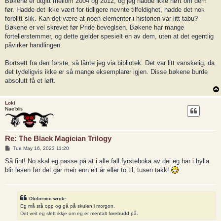
Bøkene er utgitt mellom 2004 og 2012, og jeg hadde ikke hørt om dem
før. Hadde det ikke vært for tidligere nevnte tilfeldighet, hadde det nok
forblitt slik. Kan det være at noen elementer i historien var litt tabu?
Bøkene er vel skrevet før Pride beveglsen. Bøkene har mange
fortellerstemmer, og dette gjelder spesielt en av dem, uten at det egentlig
påvirker handlingen.
Bortsett fra den første, så lånte jeg via bibliotek. Det var litt vanskelig, da
det tydeligvis ikke er så mange eksemplarer igjen. Disse bøkene burde
absolutt få et løft.
Loki
Nae’blis
Re: The Black Magician Trilogy
P
Tue May 16, 2023 11:20
o
s
Så fint! No skal eg passe på at i alle fall fyrsteboka av dei eg har i hylla
t
blir lesen før det går meir enn eit år eller to til, tusen takk!
Obdormio wrote:
Eg må stå opp og gå på skulen i morgon.
Det veit eg slett ikkje om eg er mentalt førebudd på.