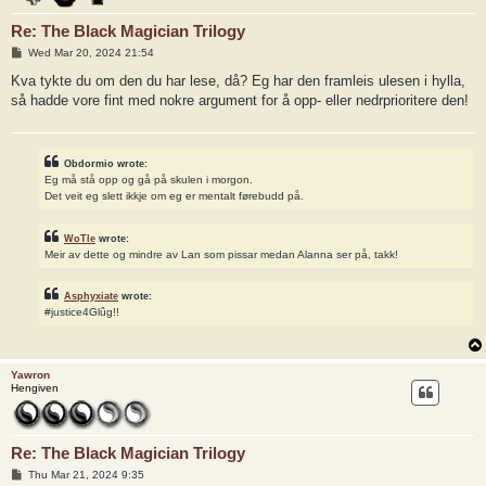
Re: The Black Magician Trilogy
P
Wed Mar 20, 2024 21:54
o
s
Kva tykte du om den du har lese, då? Eg har den framleis ulesen i hylla,
t
så hadde vore fint med nokre argument for å opp- eller nedrprioritere den!
Obdormio wrote:
Eg må stå opp og gå på skulen i morgon.
Det veit eg slett ikkje om eg er mentalt førebudd på.
WoTle
wrote:
Meir av dette og mindre av Lan som pissar medan Alanna ser på, takk!
Asphyxiate
wrote:
#justice4Glûg!!
Yawron
Hengiven
Re: The Black Magician Trilogy
P
Thu Mar 21, 2024 9:35