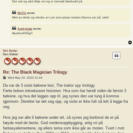
Det veit eg slett ikkje om eg er mentalt førebudd på.
WoTle
wrote:
Meir av dette og mindre av Lan som pissar medan Alanna ser på, takk!
Asphyxiate
wrote:
#justice4Glûg!!
Siri Sedai
Den Eldste
Re: The Black Magician Trilogy
P
Wed May 10, 2023 11:44
o
s
Da var de 3 siste bøkene lest, The traitor spy triology.
t
Førte boken introduserer historien. Hva som har hendt siden de første 3
bøkene, og hva det legges opp til. jeg synes den var tung å komme
igjennom. Deretter tar det seg opp, og siste er ikke fult så lett å legge fra
seg.
Hvis jeg ser alle 6 bøkene under ett, så synes jeg bortimot de er på
høyde med de beste. God verdensoppbygging, artig vri på
fantasyelementene, og ellers tema som ikke går av moten. Tvert i mot.