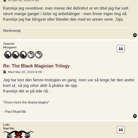
Fri Jun 02, 2023 6:40
o
s
Kanskje jeg overdriver, men mener det definitivt er en tittel jeg har sett
t
nevnt mange ganger i lister og anbefalinger - men finner ingen ting nå.
Kanskje jeg har blingset eller blander den med en annen serie. Jaja.
Manbearpig
Yawron
Hengiven
Re: The Black Magician Trilogy
P
Wed Mar 20, 2024 9:58
o
s
Jeg har lest den første triologien en gang, men var så lenge før den andre
t
kom ut, så jeg orker aldri å plukke de opp.
Kanskje det er på tide nå..
"Once more the drama begins"
- Paul Muad'dib
Loki
Nae’blis