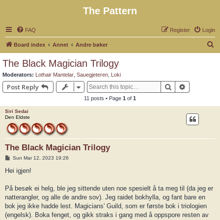
The Pattern
FAQ
Register
Login
S
Board index
Annet
Andre bøker
e
The Black Magician Trilogy
a
Moderators:
Lothair Mantelar
,
Sauegjeteren
,
Loki
r
Search
Advanced 
Post Reply
c
11 posts • Page
1
of
1
h
Siri Sedai
Den Eldste
The Black Magician Trilogy
P
Sun Mar 12, 2023 19:26
o
s
Hei igjen!
t
På besøk ei helg, ble jeg sittende uten noe spesielt å ta meg til (da jeg er
natterangler, og alle de andre sov). Jeg raidet bokhylla, og fant bare en
bok jeg ikke hadde lest. Magicians' Guild, som er første bok i triologien
(engelsk). Boka fenget, og gikk straks i gang med å oppspore resten av