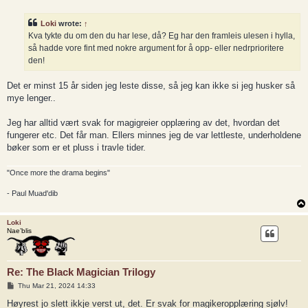
o
s
t
Loki
wrote:
↑
Kva tykte du om den du har lese, då? Eg har den framleis ulesen i hylla,
så hadde vore fint med nokre argument for å opp- eller nedrprioritere
den!
Det er minst 15 år siden jeg leste disse, så jeg kan ikke si jeg husker så
mye lenger..
Jeg har alltid vært svak for magigreier opplæring av det, hvordan det
fungerer etc. Det får man. Ellers minnes jeg de var lettleste, underholdene
bøker som er et pluss i travle tider.
"Once more the drama begins"
- Paul Muad'dib
Loki
Nae’blis
Re: The Black Magician Trilogy
P
Thu Mar 21, 2024 14:33
o
s
Høyrest jo slett ikkje verst ut, det. Er svak for magikeropplæring sjølv!